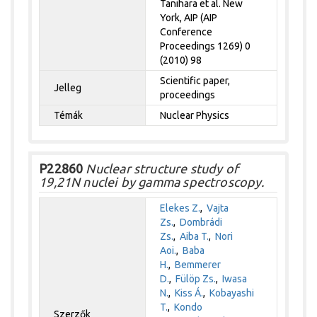
Tanihara et al. New
York, AIP (AIP
Conference
Proceedings 1269) 0
(2010) 98
Scientific paper,
Jelleg
proceedings
Témák
Nuclear Physics
P22860
Nuclear structure study of
19,21N nuclei by gamma spectroscopy.
Elekes Z.
,
Vajta
Zs.
,
Dombrádi
Zs.
,
Aiba T.
,
Nori
Aoi.
,
Baba
H.
,
Bemmerer
D.
,
Fülöp Zs.
,
Iwasa
N.
,
Kiss Á.
,
Kobayashi
T.
,
Kondo
Szerzők