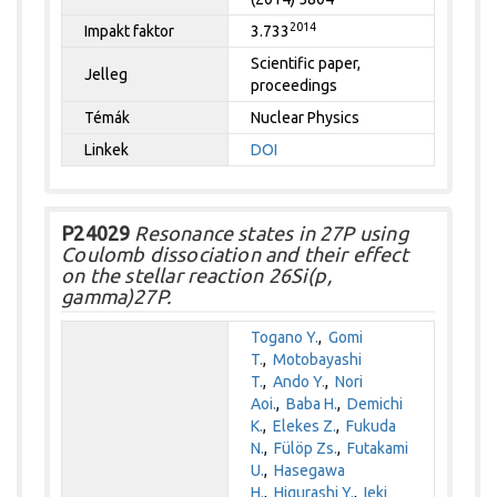
2014
Impakt faktor
3.733
Scientific paper,
Jelleg
proceedings
Témák
Nuclear Physics
Linkek
DOI
P24029
Resonance states in 27P using
Coulomb dissociation and their effect
on the stellar reaction 26Si(p,
gamma)27P.
Togano Y.
,
Gomi
T.
,
Motobayashi
T.
,
Ando Y.
,
Nori
Aoi.
,
Baba H.
,
Demichi
K.
,
Elekes Z.
,
Fukuda
N.
,
Fülöp Zs.
,
Futakami
U.
,
Hasegawa
H.
,
Higurashi Y.
,
Ieki