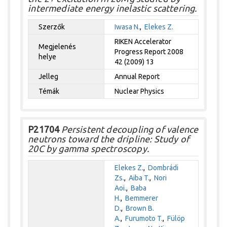
intermediate energy inelastic scattering.
Szerzők
Iwasa N.
,
Elekes Z.
RIKEN Accelerator
Megjelenés
Progress Report 2008
helye
42 (2009) 13
Jelleg
Annual Report
Témák
Nuclear Physics
P21704
Persistent decoupling of valence
neutrons toward the dripline: Study of
20C by gamma spectroscopy.
Elekes Z.
,
Dombrádi
Zs.
,
Aiba T.
,
Nori
Aoi.
,
Baba
H.
,
Bemmerer
D.
,
Brown B.
A.
,
Furumoto T.
,
Fülöp