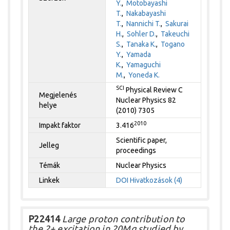
Y.
,
Motobayashi
T.
,
Nakabayashi
T.
,
Nannichi T.
,
Sakurai
H.
,
Sohler D.
,
Takeuchi
S.
,
Tanaka K.
,
Togano
Y.
,
Yamada
K.
,
Yamaguchi
M.
,
Yoneda K.
SCI
Physical Review C
Megjelenés
Nuclear Physics 82
helye
(2010) 7305
2010
Impakt faktor
3.416
Scientific paper,
Jelleg
proceedings
Témák
Nuclear Physics
Linkek
DOI
Hivatkozások (4)
P22414
Large proton contribution to
the 2+ excitation in 20Mg studied by