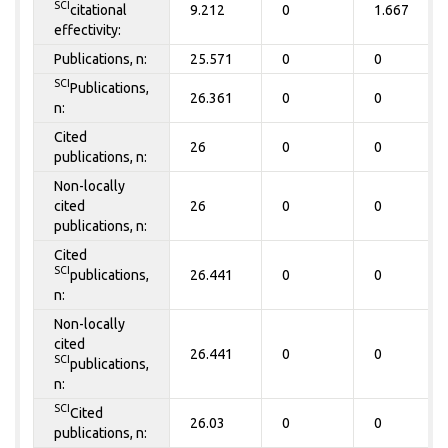
SCI
citational
9.212
0
1.667
effectivity:
Publications, n:
25.571
0
0
SCI
Publications,
26.361
0
0
n:
Cited
26
0
0
publications, n:
Non-locally
cited
26
0
0
publications, n:
Cited
SCI
publications,
26.441
0
0
n:
Non-locally
cited
26.441
0
0
SCI
publications,
n:
SCI
Cited
26.03
0
0
publications, n: