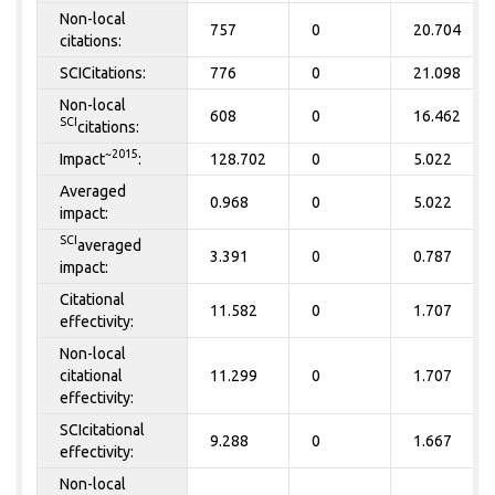
Non-local
757
0
20.704
citations:
SCICitations:
776
0
21.098
Non-local
608
0
16.462
SCI
citations:
~2015
Impact
:
128.702
0
5.022
Averaged
0.968
0
5.022
impact:
SCI
averaged
3.391
0
0.787
impact:
Citational
11.582
0
1.707
effectivity:
Non-local
citational
11.299
0
1.707
effectivity:
SCIcitational
9.288
0
1.667
effectivity:
Non-local