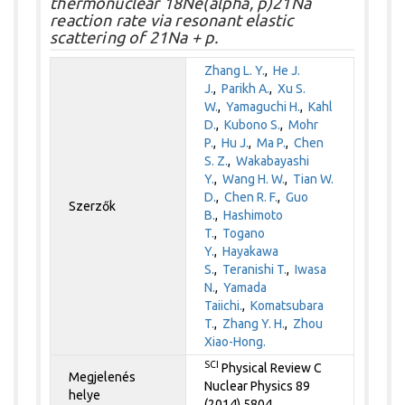
thermonuclear 18Ne(alpha, p)21Na
reaction rate via resonant elastic
scattering of 21Na + p.
Zhang L. Y.
,
He J.
J.
,
Parikh A.
,
Xu S.
W.
,
Yamaguchi H.
,
Kahl
D.
,
Kubono S.
,
Mohr
P.
,
Hu J.
,
Ma P.
,
Chen
S. Z.
,
Wakabayashi
Y.
,
Wang H. W.
,
Tian W.
D.
,
Chen R. F.
,
Guo
Szerzők
B.
,
Hashimoto
T.
,
Togano
Y.
,
Hayakawa
S.
,
Teranishi T.
,
Iwasa
N.
,
Yamada
Taiichi.
,
Komatsubara
T.
,
Zhang Y. H.
,
Zhou
Xiao-Hong.
SCI
Physical Review C
Megjelenés
Nuclear Physics 89
helye
(2014) 5804