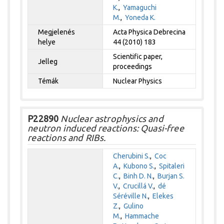
K.
,
Yamaguchi
M.
,
Yoneda K.
Megjelenés
Acta Physica Debrecina
helye
44 (2010) 183
Scientific paper,
Jelleg
proceedings
Témák
Nuclear Physics
P22890
Nuclear astrophysics and
neutron induced reactions: Quasi-free
reactions and RIBs.
Cherubini S.
,
Coc
A.
,
Kubono S.
,
Spitaleri
C.
,
Binh D. N.
,
Burjan S.
V.
,
Crucillá V.
,
dé
Séréville N.
,
Elekes
Z.
,
Gulino
M.
,
Hammache