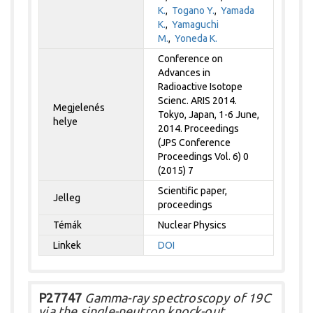
K.
,
Togano Y.
,
Yamada
K.
,
Yamaguchi
M.
,
Yoneda K.
Conference on
Advances in
Radioactive Isotope
Scienc. ARIS 2014.
Megjelenés
Tokyo, Japan, 1-6 June,
helye
2014. Proceedings
(JPS Conference
Proceedings Vol. 6) 0
(2015) 7
Scientific paper,
Jelleg
proceedings
Témák
Nuclear Physics
Linkek
DOI
P27747
Gamma-ray spectroscopy of 19C
via the single-neutron knock-out