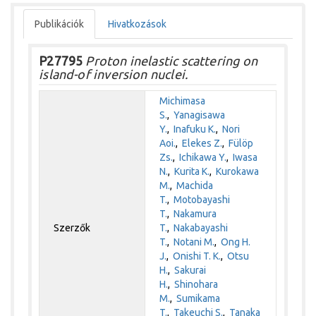
Publikációk
Hivatkozások
P27795
Proton inelastic scattering on
island-of inversion nuclei.
Michimasa
S.
,
Yanagisawa
Y.
,
Inafuku K.
,
Nori
Aoi.
,
Elekes Z.
,
Fülöp
Zs.
,
Ichikawa Y.
,
Iwasa
N.
,
Kurita K.
,
Kurokawa
M.
,
Machida
T.
,
Motobayashi
T.
,
Nakamura
Szerzők
T.
,
Nakabayashi
T.
,
Notani M.
,
Ong H.
J.
,
Onishi T. K.
,
Otsu
H.
,
Sakurai
H.
,
Shinohara
M.
,
Sumikama
T.
,
Takeuchi S.
,
Tanaka