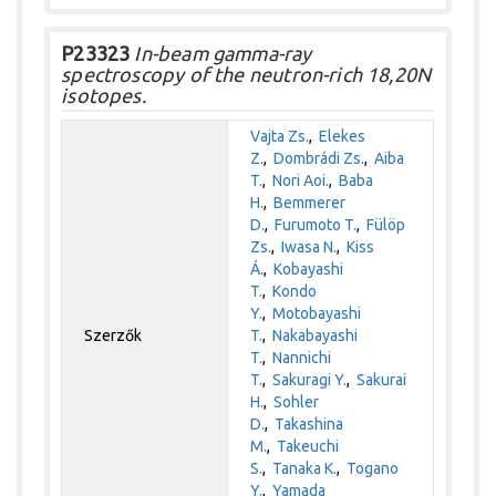
P23323
In-beam gamma-ray
spectroscopy of the neutron-rich 18,20N
isotopes.
Vajta Zs.
,
Elekes
Z.
,
Dombrádi Zs.
,
Aiba
T.
,
Nori Aoi.
,
Baba
H.
,
Bemmerer
D.
,
Furumoto T.
,
Fülöp
Zs.
,
Iwasa N.
,
Kiss
Á.
,
Kobayashi
T.
,
Kondo
Y.
,
Motobayashi
Szerzők
T.
,
Nakabayashi
T.
,
Nannichi
T.
,
Sakuragi Y.
,
Sakurai
H.
,
Sohler
D.
,
Takashina
M.
,
Takeuchi
S.
,
Tanaka K.
,
Togano
Y.
,
Yamada