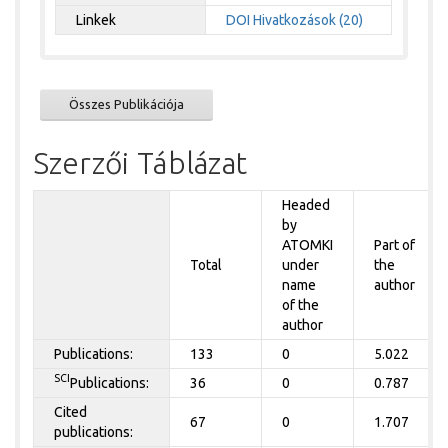
Linkek
DOI
Hivatkozások (20)
Összes Publikációja
Szerzői Táblázat
Headed
by
ATOMKI
Part of
Total
under
the
name
author
of the
author
Publications:
133
0
5.022
SCI
Publications:
36
0
0.787
Cited
67
0
1.707
publications: