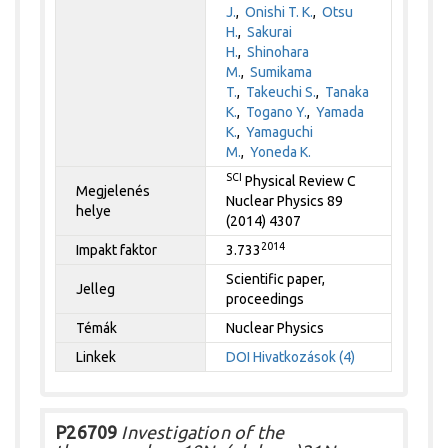
J.
,
Onishi T. K.
,
Otsu
H.
,
Sakurai
H.
,
Shinohara
M.
,
Sumikama
T.
,
Takeuchi S.
,
Tanaka
K.
,
Togano Y.
,
Yamada
K.
,
Yamaguchi
M.
,
Yoneda K.
SCI
Physical Review C
Megjelenés
Nuclear Physics 89
helye
(2014) 4307
2014
Impakt faktor
3.733
Scientific paper,
Jelleg
proceedings
Témák
Nuclear Physics
Linkek
DOI
Hivatkozások (4)
P26709
Investigation of the