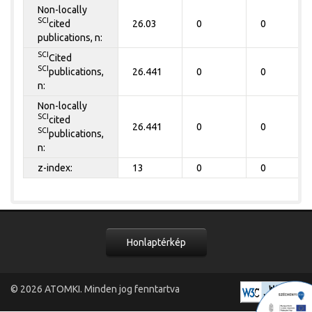
Non-locally
SCI
cited
26.03
0
0
publications, n:
SCI
Cited
SCI
publications,
26.441
0
0
n:
Non-locally
SCI
cited
26.441
0
0
SCI
publications,
n:
z-index:
13
0
0
Honlaptérkép
© 2026
ATOMKI
. Minden jog fenntartva