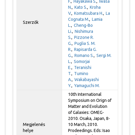
F.
,
Hayakawa S.
,
Iwasa
N.
,
Kato S.
,
Kroha
V.
,
Komatsubara H.
,
La
Cognata M.
,
Lamia
Szerzők
L.
,
Cheng-Bo
Li.
,
Nishimura
S.
,
Pizzone R.
G.
,
Puglia S. M.
R.
,
Rapisarda G.
G.
,
Romano S.
,
Sergi M.
L.
,
Somorjai
E.
,
Teranishi
T.
,
Tumino
A.
,
Wakabayashi
Y.
,
Yamaguchi M.
10th International
Symposium on Orign of
Matter and Evolution
of Galaxies: OMEG-
2010. Osaka, Japan, 8-
Megjelenés
10 March, 2010.
helye
Prodeedings. Eds: Isao