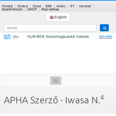
Főoldal
Zimbra
Cloud
BBB
Andoc
RT
Intranet
Bejelentkezés
GINOP
Régi weblap
English
Kereső
Toggle
navigation
4
APHA Szerző - Iwasa N.