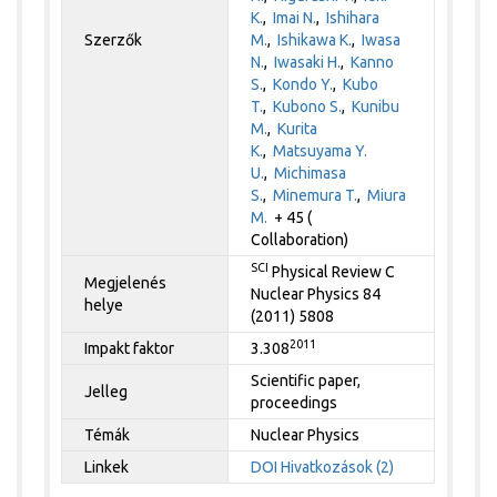
K.
,
Imai N.
,
Ishihara
Szerzők
M.
,
Ishikawa K.
,
Iwasa
N.
,
Iwasaki H.
,
Kanno
S.
,
Kondo Y.
,
Kubo
T.
,
Kubono S.
,
Kunibu
M.
,
Kurita
K.
,
Matsuyama Y.
U.
,
Michimasa
S.
,
Minemura T.
,
Miura
M.
+ 45 (
Collaboration)
SCI
Physical Review C
Megjelenés
Nuclear Physics 84
helye
(2011) 5808
2011
Impakt faktor
3.308
Scientific paper,
Jelleg
proceedings
Témák
Nuclear Physics
Linkek
DOI
Hivatkozások (2)