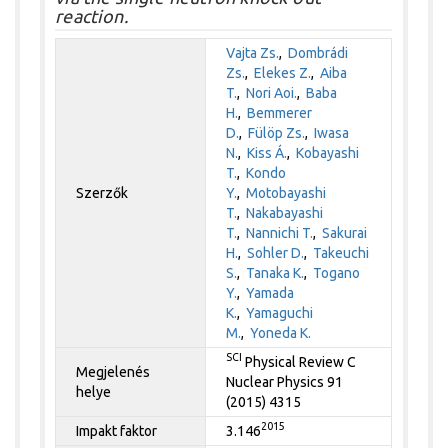
reaction.
Vajta Zs.
,
Dombrádi
Zs.
,
Elekes Z.
,
Aiba
T.
,
Nori Aoi.
,
Baba
H.
,
Bemmerer
D.
,
Fülöp Zs.
,
Iwasa
N.
,
Kiss Á.
,
Kobayashi
T.
,
Kondo
Szerzők
Y.
,
Motobayashi
T.
,
Nakabayashi
T.
,
Nannichi T.
,
Sakurai
H.
,
Sohler D.
,
Takeuchi
S.
,
Tanaka K.
,
Togano
Y.
,
Yamada
K.
,
Yamaguchi
M.
,
Yoneda K.
SCI
Physical Review C
Megjelenés
Nuclear Physics 91
helye
(2015) 4315
2015
Impakt faktor
3.146