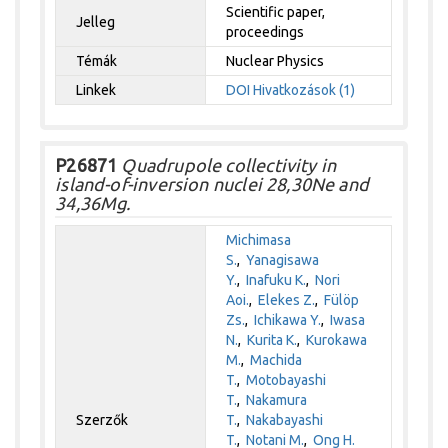
Scientific paper,
Jelleg
proceedings
Témák
Nuclear Physics
Linkek
DOI
Hivatkozások (1)
P26871
Quadrupole collectivity in
island-of-inversion nuclei 28,30Ne and
34,36Mg.
Michimasa
S.
,
Yanagisawa
Y.
,
Inafuku K.
,
Nori
Aoi.
,
Elekes Z.
,
Fülöp
Zs.
,
Ichikawa Y.
,
Iwasa
N.
,
Kurita K.
,
Kurokawa
M.
,
Machida
T.
,
Motobayashi
T.
,
Nakamura
Szerzők
T.
,
Nakabayashi
T.
,
Notani M.
,
Ong H.