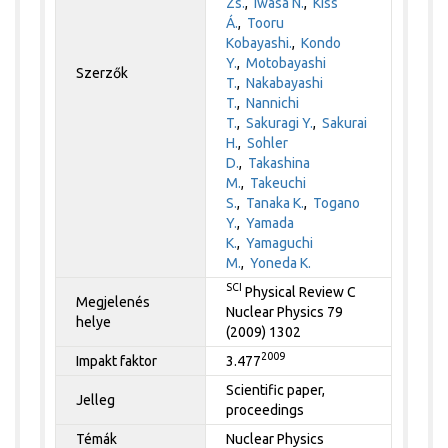
Zs.
,
Iwasa N.
,
Kiss
Á.
,
Tooru
Kobayashi.
,
Kondo
Y.
,
Motobayashi
Szerzők
T.
,
Nakabayashi
T.
,
Nannichi
T.
,
Sakuragi Y.
,
Sakurai
H.
,
Sohler
D.
,
Takashina
M.
,
Takeuchi
S.
,
Tanaka K.
,
Togano
Y.
,
Yamada
K.
,
Yamaguchi
M.
,
Yoneda K.
SCI
Physical Review C
Megjelenés
Nuclear Physics 79
helye
(2009) 1302
2009
Impakt faktor
3.477
Scientific paper,
Jelleg
proceedings
Témák
Nuclear Physics