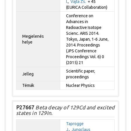
I.
,
Vajta Zs.
+ 45
(EURICA Collaboration)
Conference on
Advances in
Radioactive Isotope
Scienc. ARIS 2014.
Megjelenés
Tokyo, Japan, 1-6 June,
helye
2014. Proceedings
(JPS Conference
Proceedings Vol. 6) 0
(2015) 21
Scientific paper,
Jelleg
proceedings
Témák
Nuclear Physics
P27667
Beta decay of 129Cd and excited
states in 129In.
Taprogge
J.
,
Jungclaus