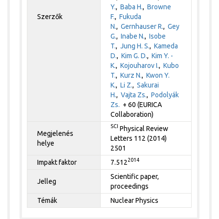
Y.
,
Baba H.
,
Browne
Szerzők
F.
,
Fukuda
N.
,
Gernhauser R.
,
Gey
G.
,
Inabe N.
,
Isobe
T.
,
Jung H. S.
,
Kameda
D.
,
Kim G. D.
,
Kim Y. -
K.
,
Kojouharov I.
,
Kubo
T.
,
Kurz N.
,
Kwon Y.
K.
,
Li Z.
,
Sakurai
H.
,
Vajta Zs.
,
Podolyák
Zs.
+ 60 (EURICA
Collaboration)
SCI
Physical Review
Megjelenés
Letters 112 (2014)
helye
2501
2014
Impakt faktor
7.512
Scientific paper,
Jelleg
proceedings
Témák
Nuclear Physics