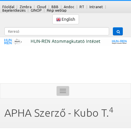
Főoldal
Zimbra
Cloud
BBB
Andoc
RT
Intranet
Bejelentkezés
GINOP
Régi weblap
English
Kereső
Toggle
navigation
4
APHA Szerző - Kubo T.