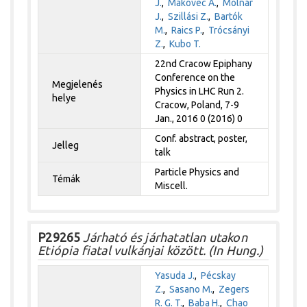
J.
,
Makovec A.
,
Molnár
J.
,
Szillási Z.
,
Bartók
M.
,
Raics P.
,
Trócsányi
Z.
,
Kubo T.
22nd Cracow Epiphany
Conference on the
Megjelenés
Physics in LHC Run 2.
helye
Cracow, Poland, 7-9
Jan., 2016 0 (2016) 0
Conf. abstract, poster,
Jelleg
talk
Particle Physics and
Témák
Miscell.
P29265
Járható és járhatatlan utakon
Etiópia fiatal vulkánjai között. (In Hung.)
Yasuda J.
,
Pécskay
Z.
,
Sasano M.
,
Zegers
R. G. T.
,
Baba H.
,
Chao