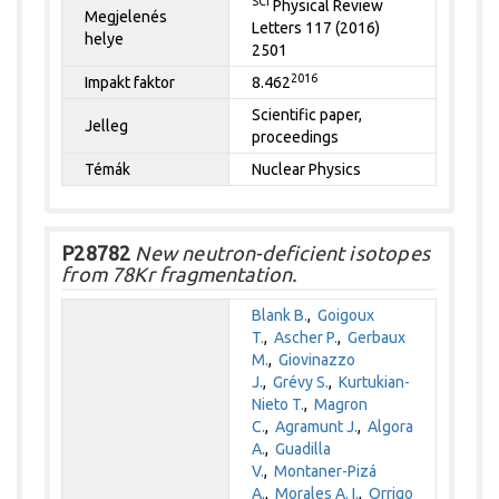
SCI
Physical Review
Megjelenés
Letters 117 (2016)
helye
2501
2016
Impakt faktor
8.462
Scientific paper,
Jelleg
proceedings
Témák
Nuclear Physics
P28782
New neutron-deficient isotopes
from 78Kr fragmentation.
Blank B.
,
Goigoux
T.
,
Ascher P.
,
Gerbaux
M.
,
Giovinazzo
J.
,
Grévy S.
,
Kurtukian-
Nieto T.
,
Magron
C.
,
Agramunt J.
,
Algora
A.
,
Guadilla
V.
,
Montaner-Pizá
A.
,
Morales A. I.
,
Orrigo