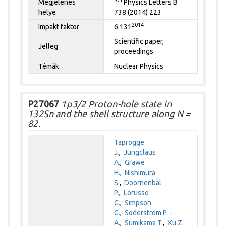
SCI
Megjelenés
Physics Letters B
helye
738 (2014) 223
2014
Impakt faktor
6.131
Scientific paper,
Jelleg
proceedings
Témák
Nuclear Physics
P27067
1p3/2 Proton-hole state in
132Sn and the shell structure along N =
82.
Taprogge
J.
,
Jungclaus
A.
,
Grawe
H.
,
Nishimura
S.
,
Doornenbal
P.
,
Lorusso
G.
,
Simpson
G.
,
Söderström P. -
A.
,
Sumikama T.
,
Xu Z.