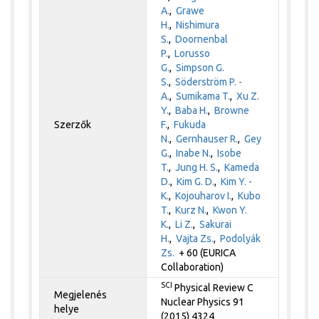
A.
,
Grawe
H.
,
Nishimura
S.
,
Doornenbal
P.
,
Lorusso
G.
,
Simpson G.
S.
,
Söderström P. -
A.
,
Sumikama T.
,
Xu Z.
Y.
,
Baba H.
,
Browne
Szerzők
F.
,
Fukuda
N.
,
Gernhauser R.
,
Gey
G.
,
Inabe N.
,
Isobe
T.
,
Jung H. S.
,
Kameda
D.
,
Kim G. D.
,
Kim Y. -
K.
,
Kojouharov I.
,
Kubo
T.
,
Kurz N.
,
Kwon Y.
K.
,
Li Z.
,
Sakurai
H.
,
Vajta Zs.
,
Podolyák
Zs.
+ 60 (EURICA
Collaboration)
SCI
Physical Review C
Megjelenés
Nuclear Physics 91
helye
(2015) 4324