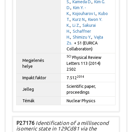
S.
,
Kameda D.
,
Kim G.
D.
,
Kim Y. -
K.
,
Kojouharov I.
,
Kubo
T.
,
Kurz N.
,
Kwon Y.
K.
,
Li Z.
,
Sakurai
H.
,
Schaffner
H.
,
Shimizu Y.
,
Vajta
Zs.
+ 51 (EURICA
Collaboration)
SCI
Physical Review
Megjelenés
Letters 113 (2014)
helye
2502
2014
Impakt faktor
7.512
Scientific paper,
Jelleg
proceedings
Témák
Nuclear Physics
P27176
Identification of a millisecond
isomeric state in 129Cd81 via the