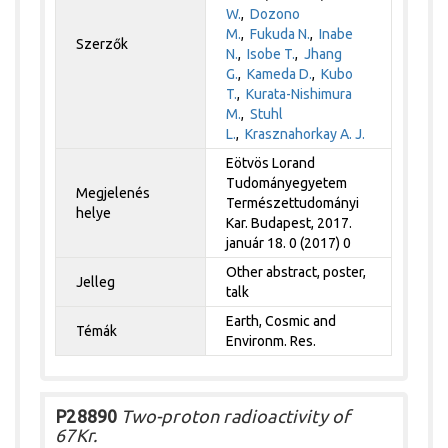
W.
,
Dozono
M.
,
Fukuda N.
,
Inabe
Szerzők
N.
,
Isobe T.
,
Jhang
G.
,
Kameda D.
,
Kubo
T.
,
Kurata-Nishimura
M.
,
Stuhl
L.
,
Krasznahorkay A. J.
Eötvös Lorand
Tudományegyetem
Megjelenés
Természettudományi
helye
Kar. Budapest, 2017.
január 18. 0 (2017) 0
Other abstract, poster,
Jelleg
talk
Earth, Cosmic and
Témák
Environm. Res.
P28890
Two-proton radioactivity of
67Kr.