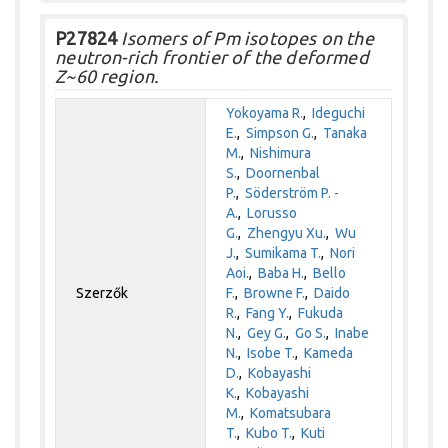
P27824
Isomers of Pm isotopes on the
neutron-rich frontier of the deformed
Z~60 region.
Yokoyama R.
,
Ideguchi
E.
,
Simpson G.
,
Tanaka
M.
,
Nishimura
S.
,
Doornenbal
P.
,
Söderström P. -
A.
,
Lorusso
G.
,
Zhengyu Xu.
,
Wu
J.
,
Sumikama T.
,
Nori
Aoi.
,
Baba H.
,
Bello
Szerzők
F.
,
Browne F.
,
Daido
R.
,
Fang Y.
,
Fukuda
N.
,
Gey G.
,
Go S.
,
Inabe
N.
,
Isobe T.
,
Kameda
D.
,
Kobayashi
K.
,
Kobayashi
M.
,
Komatsubara
T.
,
Kubo T.
,
Kuti