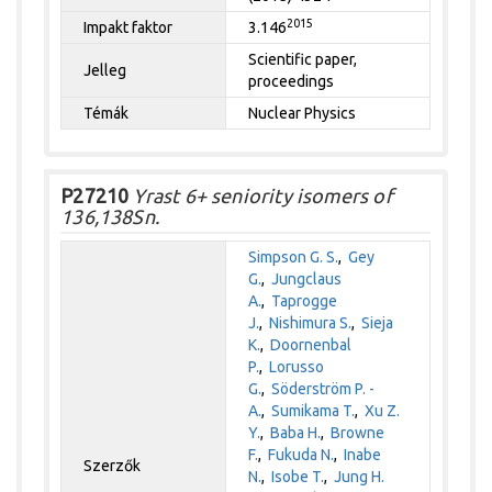
2015
Impakt faktor
3.146
Scientific paper,
Jelleg
proceedings
Témák
Nuclear Physics
P27210
Yrast 6+ seniority isomers of
136,138Sn.
Simpson G. S.
,
Gey
G.
,
Jungclaus
A.
,
Taprogge
J.
,
Nishimura S.
,
Sieja
K.
,
Doornenbal
P.
,
Lorusso
G.
,
Söderström P. -
A.
,
Sumikama T.
,
Xu Z.
Y.
,
Baba H.
,
Browne
F.
,
Fukuda N.
,
Inabe
Szerzők
N.
,
Isobe T.
,
Jung H.