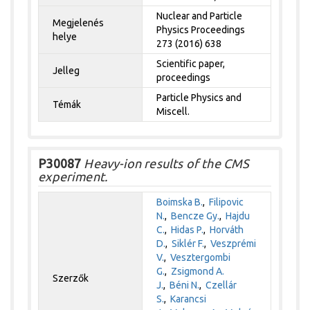
Nuclear and Particle
Megjelenés
Physics Proceedings
helye
273 (2016) 638
Scientific paper,
Jelleg
proceedings
Particle Physics and
Témák
Miscell.
P30087
Heavy-ion results of the CMS
experiment.
Boimska B.
,
Filipovic
N.
,
Bencze Gy.
,
Hajdu
C.
,
Hidas P.
,
Horváth
D.
,
Siklér F.
,
Veszprémi
V.
,
Vesztergombi
G.
,
Zsigmond A.
Szerzők
J.
,
Béni N.
,
Czellár
S.
,
Karancsi