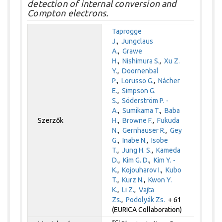
detection of internal conversion and
Compton electrons.
Taprogge
J.
,
Jungclaus
A.
,
Grawe
H.
,
Nishimura S.
,
Xu Z.
Y.
,
Doornenbal
P.
,
Lorusso G.
,
Nácher
E.
,
Simpson G.
S.
,
Söderström P. -
A.
,
Sumikama T.
,
Baba
Szerzők
H.
,
Browne F.
,
Fukuda
N.
,
Gernhauser R.
,
Gey
G.
,
Inabe N.
,
Isobe
T.
,
Jung H. S.
,
Kameda
D.
,
Kim G. D.
,
Kim Y. -
K.
,
Kojouharov I.
,
Kubo
T.
,
Kurz N.
,
Kwon Y.
K.
,
Li Z.
,
Vajta
Zs.
,
Podolyák Zs.
+ 61
(EURICA Collaboration)