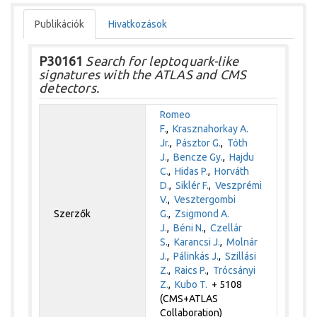
Publikációk
Hivatkozások
P30161
Search for leptoquark-like
signatures with the ATLAS and CMS
detectors.
Romeo
F.
,
Krasznahorkay A.
Jr.
,
Pásztor G.
,
Tóth
J.
,
Bencze Gy.
,
Hajdu
C.
,
Hidas P.
,
Horváth
D.
,
Siklér F.
,
Veszprémi
V.
,
Vesztergombi
Szerzők
G.
,
Zsigmond A.
J.
,
Béni N.
,
Czellár
S.
,
Karancsi J.
,
Molnár
J.
,
Pálinkás J.
,
Szillási
Z.
,
Raics P.
,
Trócsányi
Z.
,
Kubo T.
+ 5108
(CMS+ATLAS
Collaboration)