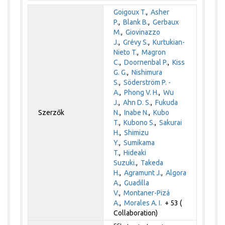
Goigoux T.
,
Asher
P.
,
Blank B.
,
Gerbaux
M.
,
Giovinazzo
J.
,
Grévy S.
,
Kurtukian-
Nieto T.
,
Magron
C.
,
Doornenbal P.
,
Kiss
G. G.
,
Nishimura
S.
,
Söderström P. -
A.
,
Phong V. H.
,
Wu
J.
,
Ahn D. S.
,
Fukuda
Szerzők
N.
,
Inabe N.
,
Kubo
T.
,
Kubono S.
,
Sakurai
H.
,
Shimizu
Y.
,
Sumikama
T.
,
Hideaki
Suzuki.
,
Takeda
H.
,
Agramunt J.
,
Algora
A.
,
Guadilla
V.
,
Montaner-Pizá
A.
,
Morales A. I.
+ 53 (
Collaboration)