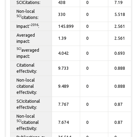
SCICitations:
438
0
7.19
Non-local
330
0
5.518
SCI
citations:
~2016
Impact
:
145.899
0
2.561
Averaged
1.39
0
2.561
impact:
SCI
averaged
4.042
0
0.693
impact:
Citational
9.733
0
0.888
effectivity:
Non-local
citational
9.489
0
0.888
effectivity:
SCIcitational
7.767
0
0.87
effectivity:
Non-local
SCI
citational
7.674
0
0.87
effectivity: