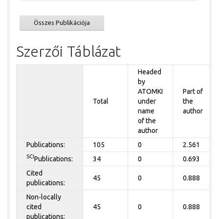
Összes Publikációja
Szerzői Táblázat
Headed
by
ATOMKI
Part of
Total
under
the
name
author
of the
author
Publications:
105
0
2.561
SCI
Publications:
34
0
0.693
Cited
45
0
0.888
publications:
Non-locally
cited
45
0
0.888
publications: