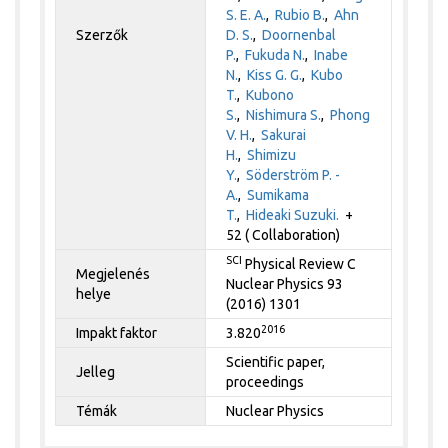
S. E. A.
,
Rubio B.
,
Ahn
Szerzők
D. S.
,
Doornenbal
P.
,
Fukuda N.
,
Inabe
N.
,
Kiss G. G.
,
Kubo
T.
,
Kubono
S.
,
Nishimura S.
,
Phong
V. H.
,
Sakurai
H.
,
Shimizu
Y.
,
Söderström P. -
A.
,
Sumikama
T.
,
Hideaki Suzuki.
+
52 ( Collaboration)
SCI
Physical Review C
Megjelenés
Nuclear Physics 93
helye
(2016) 1301
2016
Impakt faktor
3.820
Scientific paper,
Jelleg
proceedings
Témák
Nuclear Physics