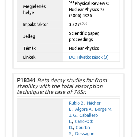
SCI
Physical Review C
Megjelenés
Nuclear Physics 73
helye
(2006) 4326
2006
Impakt faktor
3.327
Scientific paper,
Jelleg
proceedings
Témák
Nuclear Physics
Linkek
DOI
Hivatkozások (3)
P18341
Beta decay studies far from
stability with the total absorption
technique: the case of 76Sr.
Rubio B.
,
Nácher
E.
,
Algora A.
,
Borge M.
J. G.
,
Caballero
L.
,
Cano-Ott
D.
,
Courtin
S.
,
Dessagne