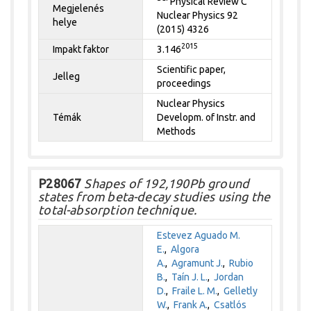
Physical Review C
Megjelenés
Nuclear Physics 92
helye
(2015) 4326
2015
Impakt faktor
3.146
Scientific paper,
Jelleg
proceedings
Nuclear Physics
Témák
Developm. of Instr. and
Methods
P28067
Shapes of 192,190Pb ground
states from beta-decay studies using the
total-absorption technique.
Estevez Aguado M.
E.
,
Algora
A.
,
Agramunt J.
,
Rubio
B.
,
Taín J. L.
,
Jordan
D.
,
Fraile L. M.
,
Gelletly
W.
,
Frank A.
,
Csatlós