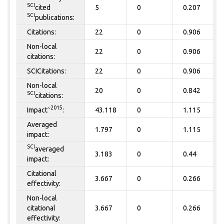
SCI
cited
5
0
0.207
SCI
publications:
Citations:
22
0
0.906
Non-local
22
0
0.906
citations:
SCICitations:
22
0
0.906
Non-local
20
0
0.842
SCI
citations:
~2015
Impact
:
43.118
0
1.115
Averaged
1.797
0
1.115
impact:
SCI
averaged
3.183
0
0.44
impact:
Citational
3.667
0
0.266
effectivity:
Non-local
citational
3.667
0
0.266
effectivity: