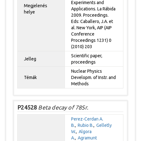
Experiments and
Megjelenés
Applications. La Rábida
helye
2009. Proceedings.
Eds: Caballero, J.A. et
al. New York, AIP (AIP
Conference
Proceedings 1231) 0
(2010) 203
Scientific paper,
Jelleg
proceedings
Nuclear Physics
Témák
Developm. of Instr. and
Methods
P24528
Beta decay of 78Sr.
Perez-Cerdan A.
B.
,
Rubio B.
,
Gelletly
W.
,
Algora
A.
,
Agramunt