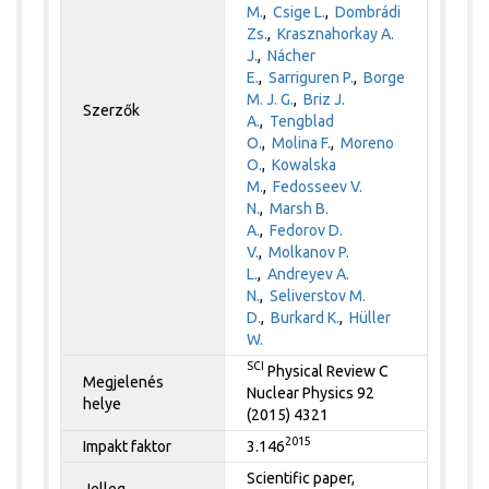
M.
,
Csige L.
,
Dombrádi
Zs.
,
Krasznahorkay A.
J.
,
Nácher
E.
,
Sarriguren P.
,
Borge
M. J. G.
,
Briz J.
Szerzők
A.
,
Tengblad
O.
,
Molina F.
,
Moreno
O.
,
Kowalska
M.
,
Fedosseev V.
N.
,
Marsh B.
A.
,
Fedorov D.
V.
,
Molkanov P.
L.
,
Andreyev A.
N.
,
Seliverstov M.
D.
,
Burkard K.
,
Hüller
W.
SCI
Physical Review C
Megjelenés
Nuclear Physics 92
helye
(2015) 4321
2015
Impakt faktor
3.146
Scientific paper,
Jelleg