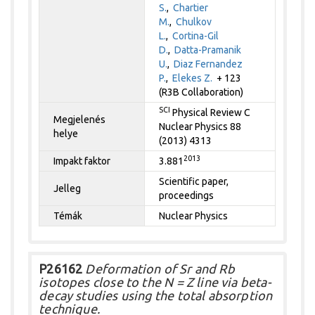
S.
,
Chartier
M.
,
Chulkov
L.
,
Cortina-Gil
D.
,
Datta-Pramanik
U.
,
Diaz Fernandez
P.
,
Elekes Z.
+ 123
(R3B Collaboration)
SCI
Physical Review C
Megjelenés
Nuclear Physics 88
helye
(2013) 4313
2013
Impakt faktor
3.881
Scientific paper,
Jelleg
proceedings
Témák
Nuclear Physics
P26162
Deformation of Sr and Rb
isotopes close to the N = Z line via beta-
decay studies using the total absorption
technique.