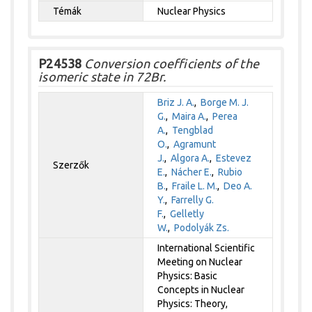
Témák
Nuclear Physics
P24538
Conversion coefficients of the
isomeric state in 72Br.
Briz J. A.
,
Borge M. J.
G.
,
Maira A.
,
Perea
A.
,
Tengblad
O.
,
Agramunt
J.
,
Algora A.
,
Estevez
Szerzők
E.
,
Nácher E.
,
Rubio
B.
,
Fraile L. M.
,
Deo A.
Y.
,
Farrelly G.
F.
,
Gelletly
W.
,
Podolyák Zs.
International Scientific
Meeting on Nuclear
Physics: Basic
Concepts in Nuclear
Physics: Theory,