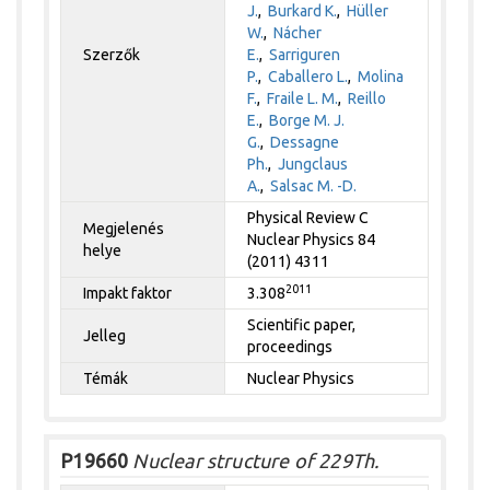
J.
,
Burkard K.
,
Hüller
W.
,
Nácher
Szerzők
E.
,
Sarriguren
P.
,
Caballero L.
,
Molina
F.
,
Fraile L. M.
,
Reillo
E.
,
Borge M. J.
G.
,
Dessagne
Ph.
,
Jungclaus
A.
,
Salsac M. -D.
Physical Review C
Megjelenés
Nuclear Physics 84
helye
(2011) 4311
2011
Impakt faktor
3.308
Scientific paper,
Jelleg
proceedings
Témák
Nuclear Physics
P19660
Nuclear structure of 229Th.