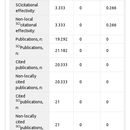
SCIcitational
3.333
0
0.266
effectivity:
Non-local
SCI
citational
3.333
0
0.266
effectivity:
Publications, n:
19.292
0
0
SCI
Publications,
21.182
0
0
n:
Cited
20.333
0
0
publications, n:
Non-locally
cited
20.333
0
0
publications, n:
Cited
SCI
publications,
21
0
0
n:
Non-locally
cited
21
0
0
SCI
publications,