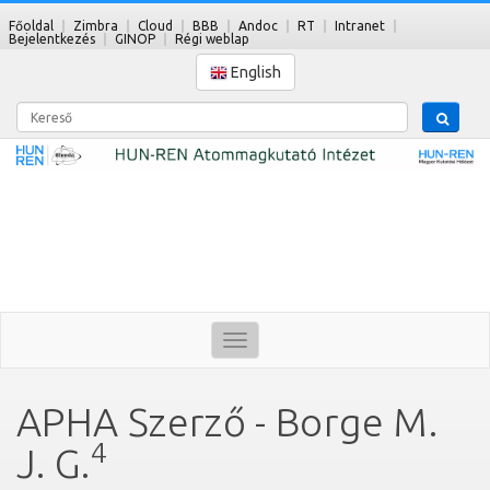
Főoldal
Zimbra
Cloud
BBB
Andoc
RT
Intranet
Bejelentkezés
GINOP
Régi weblap
English
Kereső
Toggle
navigation
APHA Szerző - Borge M.
4
J. G.