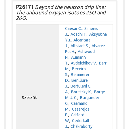
P26171
Beyond the neutron drip line:
The unbound oxygen isotoes 25O and
26O.
Caesar C.
,
Simonis
J.
,
Adachi T.
,
Aksyutina
Yu.
,
Alcantara
J.
,
Altstadt S.
,
Alvarez-
Pol H.
,
Ashwood
N.
,
Aumann
T.
,
Avdeichikov V.
,
Barr
M.
,
Beceiro
S.
,
Bemmerer
D.
,
Benlliure
J.
,
Bertulani C.
A.
,
Boretzky K.
,
Borge
Szerzők
M. J. G.
,
Burgunder
G.
,
Caamano
M.
,
Casarejos
E.
,
Catford
W.
,
Cederkall
J.
,
Chakraborty