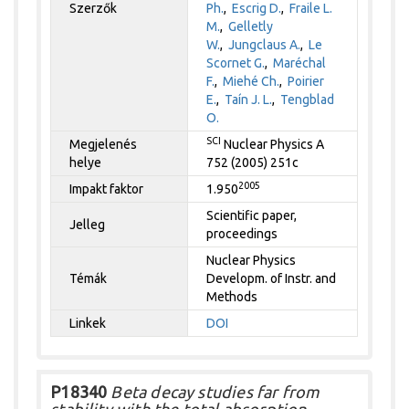
Szerzők
Ph.
,
Escrig D.
,
Fraile L.
M.
,
Gelletly
W.
,
Jungclaus A.
,
Le
Scornet G.
,
Maréchal
F.
,
Miehé Ch.
,
Poirier
E.
,
Taín J. L.
,
Tengblad
O.
SCI
Megjelenés
Nuclear Physics A
helye
752 (2005) 251c
2005
Impakt faktor
1.950
Scientific paper,
Jelleg
proceedings
Nuclear Physics
Témák
Developm. of Instr. and
Methods
Linkek
DOI
P18340
Beta decay studies far from