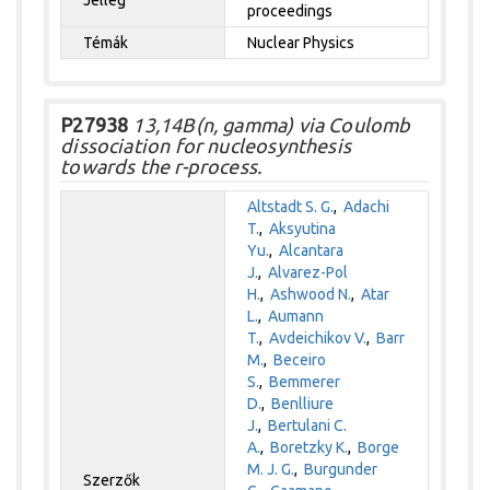
proceedings
Témák
Nuclear Physics
P27938
13,14B(n, gamma) via Coulomb
dissociation for nucleosynthesis
towards the r-process.
Altstadt S. G.
,
Adachi
T.
,
Aksyutina
Yu.
,
Alcantara
J.
,
Alvarez-Pol
H.
,
Ashwood N.
,
Atar
L.
,
Aumann
T.
,
Avdeichikov V.
,
Barr
M.
,
Beceiro
S.
,
Bemmerer
D.
,
Benlliure
J.
,
Bertulani C.
A.
,
Boretzky K.
,
Borge
M. J. G.
,
Burgunder
Szerzők