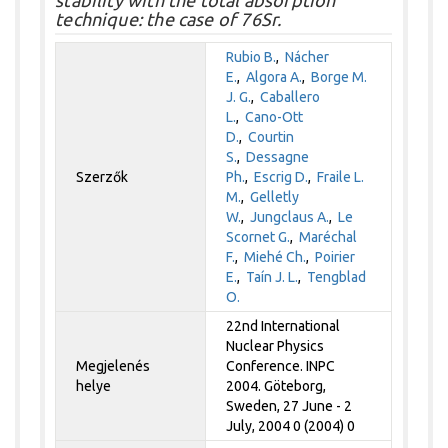
stability with the total absorption
technique: the case of 76Sr.
Rubio B.
,
Nácher
E.
,
Algora A.
,
Borge M.
J. G.
,
Caballero
L.
,
Cano-Ott
D.
,
Courtin
S.
,
Dessagne
Szerzők
Ph.
,
Escrig D.
,
Fraile L.
M.
,
Gelletly
W.
,
Jungclaus A.
,
Le
Scornet G.
,
Maréchal
F.
,
Miehé Ch.
,
Poirier
E.
,
Taín J. L.
,
Tengblad
O.
22nd International
Nuclear Physics
Megjelenés
Conference. INPC
helye
2004. Göteborg,
Sweden, 27 June - 2
July, 2004 0 (2004) 0