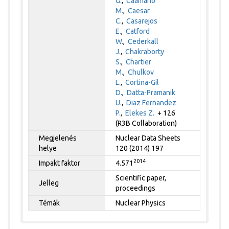
G.
,
Caamano
M.
,
Caesar
C.
,
Casarejos
E.
,
Catford
W.
,
Cederkall
J.
,
Chakraborty
S.
,
Chartier
M.
,
Chulkov
L.
,
Cortina-Gil
D.
,
Datta-Pramanik
U.
,
Diaz Fernandez
P.
,
Elekes Z.
+ 126
(R3B Collaboration)
Megjelenés
Nuclear Data Sheets
helye
120 (2014) 197
2014
Impakt faktor
4.571
Scientific paper,
Jelleg
proceedings
Témák
Nuclear Physics