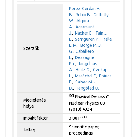
Perez-Cerdan A.
B.
,
Rubio B.
,
Gelletly
W.
,
Algora
A.
,
Agramunt
J.
,
Nácher E.
,
Taín J.
L.
,
Sarriguren P.
,
Fraile
L. M.
,
Borge M. J.
Szerzők
G.
,
Caballero
L.
,
Dessagne
Ph.
,
Jungclaus
A.
,
Heitz G.
,
Czekaj
L.
,
Maréchal F.
,
Poirier
E.
,
Salsac M. -
D.
,
Tengblad O.
SCI
Physical Review C
Megjelenés
Nuclear Physics 88
helye
(2013) 4324
2013
Impakt faktor
3.881
Scientific paper,
Jelleg
proceedings