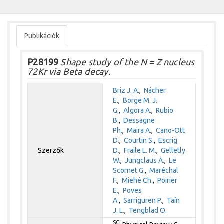
Publikációk
P28199
Shape study of the N = Z nucleus
72Kr via Beta decay.
Briz J. A.
,
Nácher
E.
,
Borge M. J.
G.
,
Algora A.
,
Rubio
B.
,
Dessagne
Ph.
,
Maira A.
,
Cano-Ott
D.
,
Courtin S.
,
Escrig
Szerzők
D.
,
Fraile L. M.
,
Gelletly
W.
,
Jungclaus A.
,
Le
Scornet G.
,
Maréchal
F.
,
Miehé Ch.
,
Poirier
E.
,
Poves
A.
,
Sarriguren P.
,
Taín
J. L.
,
Tengblad O.
SCI