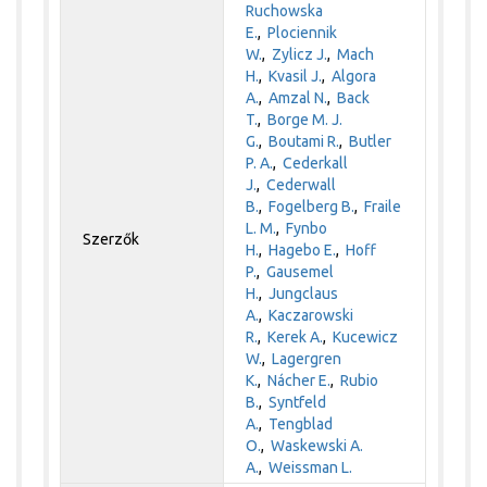
Ruchowska
E.
,
Plociennik
W.
,
Zylicz J.
,
Mach
H.
,
Kvasil J.
,
Algora
A.
,
Amzal N.
,
Back
T.
,
Borge M. J.
G.
,
Boutami R.
,
Butler
P. A.
,
Cederkall
J.
,
Cederwall
B.
,
Fogelberg B.
,
Fraile
L. M.
,
Fynbo
Szerzők
H.
,
Hagebo E.
,
Hoff
P.
,
Gausemel
H.
,
Jungclaus
A.
,
Kaczarowski
R.
,
Kerek A.
,
Kucewicz
W.
,
Lagergren
K.
,
Nácher E.
,
Rubio
B.
,
Syntfeld
A.
,
Tengblad
O.
,
Waskewski A.
A.
,
Weissman L.