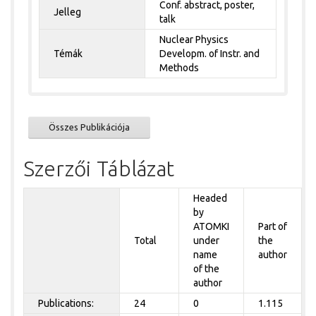
Conf. abstract, poster,
Jelleg
talk
Nuclear Physics
Témák
Developm. of Instr. and
Methods
Összes Publikációja
Szerzői Táblázat
Headed
by
ATOMKI
Part of
Total
under
the
name
author
of the
author
Publications:
24
0
1.115