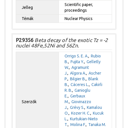
Scientific paper,
Jelleg
proceedings
Témák
Nuclear Physics
P29356
Beta decay of the exotic Tz = -2
nuclei 48Fe,52Ni and 56Zn.
Orrigo S. E. A.
,
Rubio
B.
,
Fujita Y.
,
Gelletly
W.
,
Agramunt
J.
,
Algora A.
,
Ascher
P.
,
Bilgier B.
,
Blank
B.
,
Cáceres L.
,
Cakirli
R. B.
,
Ganioglu
E.
,
Gerbaux
Szerzők
M.
,
Giovinazzo
J.
,
Grévy S.
,
Kamalou
O.
,
Kozer H. C.
,
Kucuk
L.
,
Kurtukian-Nieto
T.
,
Molina F.
,
Tanaka M.