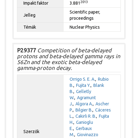
2013
Impakt faktor
3.881
Scientific paper,
Jelleg
proceedings
Témák
Nuclear Physics
P29377
Competition of beta-delayed
protons and beta-delayed gamma rays in
56Zn and the exotic beta-delayed
gamma-proton decay.
Orrigo S. E. A.
,
Rubio
B.
,
Fujita Y.
,
Blank
B.
,
Gelletly
W.
,
Agramunt
J.
,
Algora A.
,
Ascher
P.
,
Bilgier B.
,
Cáceres
L.
,
Cakirli R. B.
,
Fujita
H.
,
Ganioglu
E.
,
Gerbaux
Szerzők
M.
,
Giovinazzo