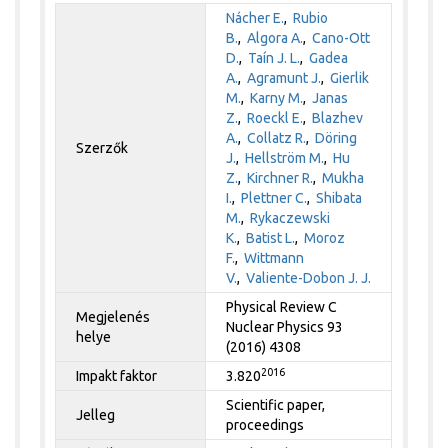
Nácher E.
,
Rubio
B.
,
Algora A.
,
Cano-Ott
D.
,
Taín J. L.
,
Gadea
A.
,
Agramunt J.
,
Gierlik
M.
,
Karny M.
,
Janas
Z.
,
Roeckl E.
,
Blazhev
A.
,
Collatz R.
,
Döring
Szerzők
J.
,
Hellström M.
,
Hu
Z.
,
Kirchner R.
,
Mukha
I.
,
Plettner C.
,
Shibata
M.
,
Rykaczewski
K.
,
Batist L.
,
Moroz
F.
,
Wittmann
V.
,
Valiente-Dobon J. J.
Physical Review C
Megjelenés
Nuclear Physics 93
helye
(2016) 4308
2016
Impakt faktor
3.820
Scientific paper,
Jelleg
proceedings