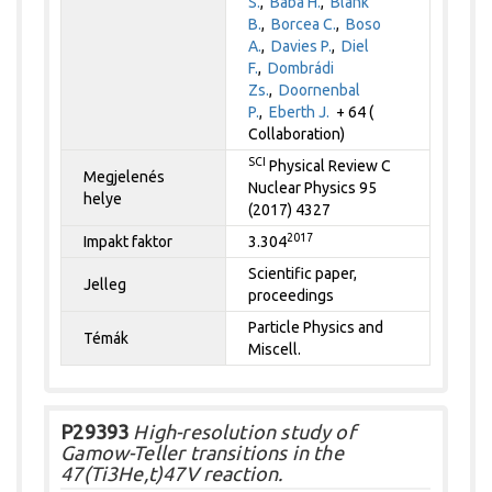
S.
,
Baba H.
,
Blank
B.
,
Borcea C.
,
Boso
A.
,
Davies P.
,
Diel
F.
,
Dombrádi
Zs.
,
Doornenbal
P.
,
Eberth J.
+ 64 (
Collaboration)
SCI
Physical Review C
Megjelenés
Nuclear Physics 95
helye
(2017) 4327
2017
Impakt faktor
3.304
Scientific paper,
Jelleg
proceedings
Particle Physics and
Témák
Miscell.
P29393
High-resolution study of
Gamow-Teller transitions in the
47(Ti3He,t)47V reaction.