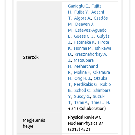
Ganioglu E.
,
Fujita
H.
,
Fujita Y.
,
Adachi
T.
,
Algora A.
,
Csatlós
M.
,
Deaven J.
M.
,
Estevez-Aguado
E.
,
Guess C. J.
,
Gulyás
J.
,
Hatanaka K.
,
Hirota
K.
,
Honma M.
,
Ishikawa
D.
,
Krasznahorkay A.
Szerzők
J.
,
Matsubara
H.
,
Meharchand
R.
,
Molina F.
,
Okamura
H.
,
Ong H. J.
,
Otsuka
T.
,
Perdikakis G.
,
Rubio
B.
,
Scholl C.
,
Shimbara
Y.
,
Susoy G.
,
Suzuki
T.
,
Tamii A.
,
Thies J. H.
+ 31 ( Collaboration)
Physical Review C
Megjelenés
Nuclear Physics 87
helye
(2013) 4321