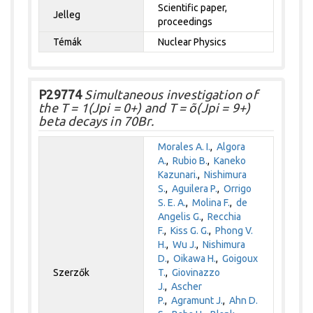
Scientific paper,
Jelleg
proceedings
Témák
Nuclear Physics
P29774
Simultaneous investigation of
the T = 1(Jpi = 0+) and T = õ(Jpi = 9+)
beta decays in 70Br.
Morales A. I.
,
Algora
A.
,
Rubio B.
,
Kaneko
Kazunari.
,
Nishimura
S.
,
Aguilera P.
,
Orrigo
S. E. A.
,
Molina F.
,
de
Angelis G.
,
Recchia
F.
,
Kiss G. G.
,
Phong V.
H.
,
Wu J.
,
Nishimura
D.
,
Oikawa H.
,
Goigoux
Szerzők
T.
,
Giovinazzo
J.
,
Ascher
P.
,
Agramunt J.
,
Ahn D.