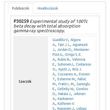
Publikációk
Hivatkozások
P30259
Experimental study of 100Tc
beta decay with total absorption
gamma-ray spectroscopy.
Guadilla V.
,
Algora
A.
,
Tain J. L.
,
Agramunt
J.
,
Jordan D.
,
Montaner-
Pizá A.
,
Orrigo S. E.
A.
,
Rubio B.
,
Valencia
E.
,
SuhonenJ.
,
Civitarese
O.
,
Aystö J.
,
Briz J.
A.
,
Cucoanes A.
,
Eronen
T.
,
Estienne M.
,
Fallot
Szerzők
M.
,
Fraile L. M.
,
Ganioglu
E.
,
Gelletly W.
,
Gorelov
D.
,
Hakala J.
,
Jokinen
A.
,
Kankainen
A.
,
Kolhinen V.
S.
,
Koponen J.
,
Lebois