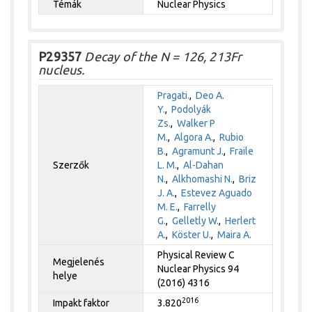
Témák
Nuclear Physics
P29357
Decay of the N = 126, 213Fr
nucleus.
Pragati.
,
Deo A.
Y.
,
Podolyák
Zs.
,
Walker P
M.
,
Algora A.
,
Rubio
B.
,
Agramunt J.
,
Fraile
Szerzők
L. M.
,
Al-Dahan
N.
,
Alkhomashi N.
,
Briz
J. A.
,
Estevez Aguado
M. E.
,
Farrelly
G.
,
Gelletly W.
,
Herlert
A.
,
Köster U.
,
Maira A.
Physical Review C
Megjelenés
Nuclear Physics 94
helye
(2016) 4316
2016
Impakt faktor
3.820