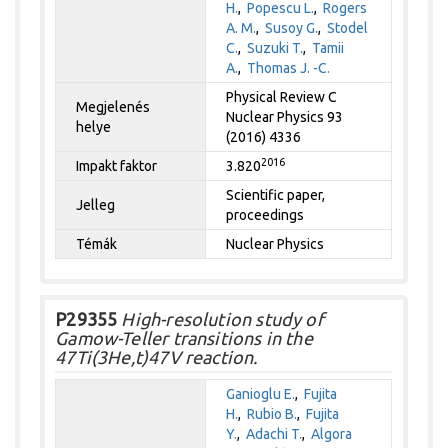
H.
,
Popescu L.
,
Rogers
A. M.
,
Susoy G.
,
Stodel
C.
,
Suzuki T.
,
Tamii
A.
,
Thomas J. -C.
Physical Review C
Megjelenés
Nuclear Physics 93
helye
(2016) 4336
2016
Impakt faktor
3.820
Scientific paper,
Jelleg
proceedings
Témák
Nuclear Physics
P29355
High-resolution study of
Gamow-Teller transitions in the
47Ti(3He,t)47V reaction.
Ganioglu E.
,
Fujita
H.
,
Rubio B.
,
Fujita
Y.
,
Adachi T.
,
Algora