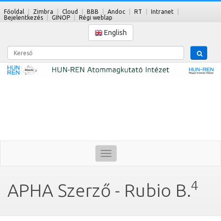
Főoldal
Zimbra
Cloud
BBB
Andoc
RT
Intranet
Bejelentkezés
GINOP
Régi weblap
English
Kereső
Toggle
navigation
4
APHA Szerző - Rubio B.