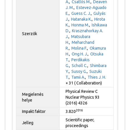
A.
,
Csatlós M.
,
Deaven
J. M.
,
Estevez-Aguado
E.
,
Guess C. J.
,
Gulyás
J.
,
Hatanaka K.
,
Hirota
K.
,
Honma M.
,
Ishikawa
D.
,
Krasznahorkay A.
Szerzők
J.
,
Matsubara
H.
,
Meharchand
R.
,
Molina F.
,
Okamura
H.
,
Ong H. J.
,
Otsuka
T.
,
Perdikakis
G.
,
Scholl C.
,
Shimbara
Y.
,
Susoy G.
,
Suzuki
T.
,
Tamii A.
,
Thies J. H.
+ 31 ( Collaboration)
Physical Review C
Megjelenés
Nuclear Physics 93
helye
(2016) 4326
2016
Impakt faktor
3.820
Scientific paper,
Jelleg
proceedings