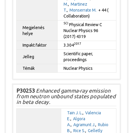
M.
,
Martinez
T.
,
Monserrate M.
+ 44 (
Collaboration)
SCI
Physical Review C
Megjelenés
Nuclear Physics 96
helye
(2017) 4319
2017
Impakt faktor
3.304
Scientific paper,
Jelleg
proceedings
Témák
Nuclear Physics
P30253
Enhanced gamma-ray emission
from neutron unbound states populated
in beta decay.
Tain J. L.
,
Valencia
E.
,
Algora
A.
,
Agramunt J.
,
Rubio
B.
,
Rice S.
,
Gelletly