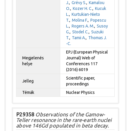
J.
,
Grévy S.
,
Kamalou
O.
,
Kozer H. C.
,
Kucuk
L.
,
Kurtukian-Nieto
T.
,
Molina F.
,
Popescu
L.
,
Rogers A. M.
,
Susoy
G.
,
Stodel C.
,
Suzuki
T.
,
Tamii A.
,
Thomas J.
-C.
EPJ (European Physical
Megjelenés
Journal) Web of
helye
Conferences 117
(2016) 6019
Scientific paper,
Jelleg
proceedings
Témák
Nuclear Physics
P29358
Observations of the Gamow-
Teller resonance in the rare-earth nuclei
above 146Gd populated in beta decay.