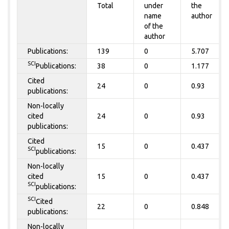
Total
under
the
name
author
of the
author
Publications:
139
0
5.707
SCI
Publications:
38
0
1.177
Cited
24
0
0.93
publications:
Non-locally
cited
24
0
0.93
publications:
Cited
15
0
0.437
SCI
publications:
Non-locally
cited
15
0
0.437
SCI
publications:
SCI
Cited
22
0
0.848
publications:
Non-locally