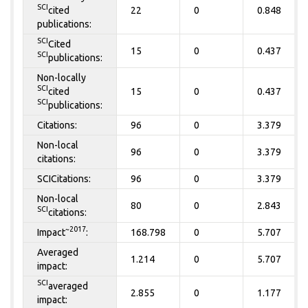
SCI
cited
22
0
0.848
publications:
SCI
Cited
15
0
0.437
SCI
publications:
Non-locally
SCI
cited
15
0
0.437
SCI
publications:
Citations:
96
0
3.379
Non-local
96
0
3.379
citations:
SCICitations:
96
0
3.379
Non-local
80
0
2.843
SCI
citations:
~2017
Impact
:
168.798
0
5.707
Averaged
1.214
0
5.707
impact:
SCI
averaged
2.855
0
1.177
impact: