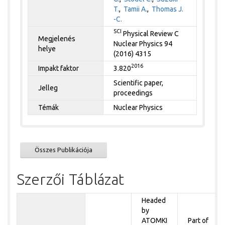
T.
,
Tamii A.
,
Thomas J.
-C.
SCI
Physical Review C
Megjelenés
Nuclear Physics 94
helye
(2016) 4315
2016
Impakt faktor
3.820
Scientific paper,
Jelleg
proceedings
Témák
Nuclear Physics
Összes Publikációja
Szerzői Táblázat
Headed
by
ATOMKI
Part of