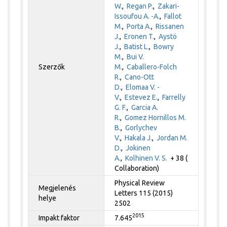
W.
,
Regan P.
,
Zakari-
Issoufou A. -A.
,
Fallot
M.
,
Porta A.
,
Rissanen
J.
,
Eronen T.
,
Aystö
J.
,
Batist L.
,
Bowry
M.
,
Bui V.
Szerzők
M.
,
Caballero-Folch
R.
,
Cano-Ott
D.
,
Elomaa V. -
V.
,
Estevez E.
,
Farrelly
G. F.
,
Garcia A.
R.
,
Gomez Hornillos M.
B.
,
Gorlychev
V.
,
Hakala J.
,
Jordan M.
D.
,
Jokinen
A.
,
Kolhinen V. S.
+ 38 (
Collaboration)
Physical Review
Megjelenés
Letters 115 (2015)
helye
2502
2015
Impakt faktor
7.645