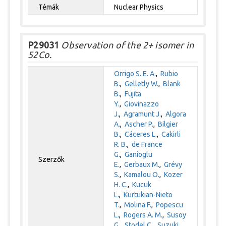
Témák
Nuclear Physics
P29031
Observation of the 2+ isomer in
52Co.
Orrigo S. E. A.
,
Rubio
B.
,
Gelletly W.
,
Blank
B.
,
Fujita
Y.
,
Giovinazzo
J.
,
Agramunt J.
,
Algora
A.
,
Ascher P.
,
Bilgier
B.
,
Cáceres L.
,
Cakirli
R. B.
,
de France
G.
,
Ganioglu
Szerzők
E.
,
Gerbaux M.
,
Grévy
S.
,
Kamalou O.
,
Kozer
H. C.
,
Kucuk
L.
,
Kurtukian-Nieto
T.
,
Molina F.
,
Popescu
L.
,
Rogers A. M.
,
Susoy
G.
,
Stodel C.
,
Suzuki