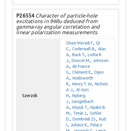
P26554
Character of particle-hole
excitations in 94Ru deduced from
gamma-ray angular correlation and
linear polarization measurements.
Ghazi Moradi F.
,
Qi
C.
,
Cederwall B.
,
Atac
A.
,
Back T.
,
Liotta R.
J.
,
Doncel M.
,
Johnson
A.
,
de France
G.
,
Clément E.
,
Dijon
A.
,
Wadsworth
R.
,
Henry T. W.
,
Nichols
A. J.
,
Al-Azri
Szerzők
H.
,
Nyberg
J.
,
Gengelbach
A.
,
Hüyük T.
,
Nyakó B.
M.
,
Timár J.
,
Sohler
D.
,
Dombrádi Zs.
,
Kuti
I.
,
Juhász K.
,
Palacz
M.
,
Jaworski G.
,
Lenzi