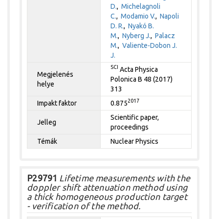
D.
,
Michelagnoli
C.
,
Modamio V.
,
Napoli
D. R.
,
Nyakó B.
M.
,
Nyberg J.
,
Palacz
M.
,
Valiente-Dobon J.
J.
SCI
Acta Physica
Megjelenés
Polonica B 48 (2017)
helye
313
2017
Impakt faktor
0.875
Scientific paper,
Jelleg
proceedings
Témák
Nuclear Physics
P29791
Lifetime measurements with the
doppler shift attenuation method using
a thick homogeneous production target
- verification of the method.