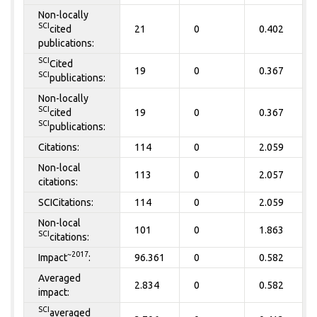
Non-locally
SCI
cited
21
0
0.402
publications:
SCI
Cited
19
0
0.367
SCI
publications:
Non-locally
SCI
cited
19
0
0.367
SCI
publications:
Citations:
114
0
2.059
Non-local
113
0
2.057
citations:
SCICitations:
114
0
2.059
Non-local
101
0
1.863
SCI
citations:
~2017
Impact
:
96.361
0
0.582
Averaged
2.834
0
0.582
impact:
SCI
averaged