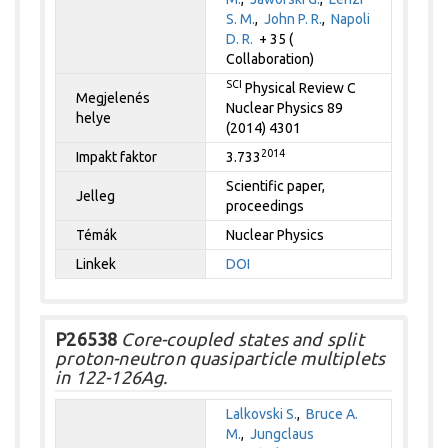
S. M.
,
John P. R.
,
Napoli
D. R.
+ 35 (
Collaboration)
SCI
Physical Review C
Megjelenés
Nuclear Physics 89
helye
(2014) 4301
2014
Impakt faktor
3.733
Scientific paper,
Jelleg
proceedings
Témák
Nuclear Physics
Linkek
DOI
P26538
Core-coupled states and split
proton-neutron quasiparticle multiplets
in 122-126Ag.
Lalkovski S.
,
Bruce A.
M.
,
Jungclaus