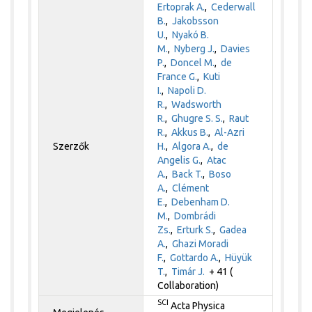
Ertoprak A.
,
Cederwall
B.
,
Jakobsson
U.
,
Nyakó B.
M.
,
Nyberg J.
,
Davies
P.
,
Doncel M.
,
de
France G.
,
Kuti
I.
,
Napoli D.
R.
,
Wadsworth
R.
,
Ghugre S. S.
,
Raut
R.
,
Akkus B.
,
Al-Azri
Szerzők
H.
,
Algora A.
,
de
Angelis G.
,
Atac
A.
,
Back T.
,
Boso
A.
,
Clément
E.
,
Debenham D.
M.
,
Dombrádi
Zs.
,
Erturk S.
,
Gadea
A.
,
Ghazi Moradi
F.
,
Gottardo A.
,
Hüyük
T.
,
Timár J.
+ 41 (
Collaboration)
SCI
Acta Physica