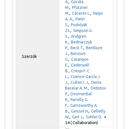
A.
,
Górska
M.
,
Pfützner
M.
,
Cáceres L.
,
Naqvi
A. A.
,
Pietri
S.
,
Podolyák
Zs.
,
Simpson G.
S.
,
Andgren
K.
,
Bednarczyk
P.
,
Beck T.
,
Benlliure
J.
,
Benzoni
Szerzők
G.
,
Casarejos
E.
,
Cederwall
B.
,
Crespi F. C.
L.
,
Cuence-García J.
J.
,
Cullen I. J.
,
Denis
Bacelar A. M.
,
Detistov
P.
,
Doornenbal
P.
,
Farrelly G.
F.
,
Garnsworthy A.
B.
,
Geissel H.
,
Gelletly
W.
,
Gerl J.
,
Sohler D.
+
54 ( Collaboration)