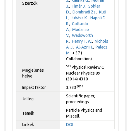
J.
,
Kalinka G.
,
Molnár
Szerzők
J.
,
Timár J.
,
Sohler
D.
,
Dombrádi Zs.
,
Kuti
I.
,
Juhász K.
,
Napoli D.
R.
,
Gottardo
A.
,
Modamio
V.
,
Wadsworth
R.
,
Henry T. W.
,
Nichols
A. J.
,
Al-Azri H.
,
Palacz
M.
+ 37 (
Collaboration)
SCI
Physical Review C
Megjelenés
Nuclear Physics 89
helye
(2014) 4310
2014
Impakt faktor
3.733
Scientific paper,
Jelleg
proceedings
Particle Physics and
Témák
Miscell.
Linkek
DOI