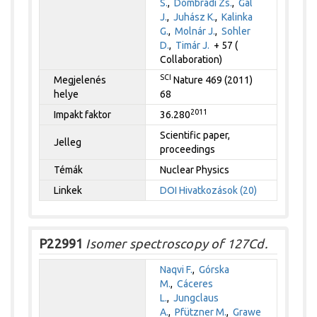
S.
,
Dombrádi Zs.
,
Gál
J.
,
Juhász K.
,
Kalinka
G.
,
Molnár J.
,
Sohler
D.
,
Timár J.
+ 57 (
Collaboration)
SCI
Megjelenés
Nature 469 (2011)
helye
68
2011
Impakt faktor
36.280
Scientific paper,
Jelleg
proceedings
Témák
Nuclear Physics
Linkek
DOI
Hivatkozások (20)
P22991
Isomer spectroscopy of 127Cd.
Naqvi F.
,
Górska
M.
,
Cáceres
L.
,
Jungclaus
A.
,
Pfützner M.
,
Grawe