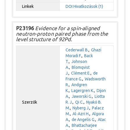
Linkek
DOI
Hivatkozások (1)
P23196
Evidence for a spin-aligned
neutron-proton paired phase from the
level structure of 92Pd.
Cederwall B.
,
Ghazi
Moradi F.
,
Back
T.
,
Johnson
A.
,
Blomqvist
J.
,
Clément E.
,
de
France G.
,
Wadsworth
R.
,
Andgren
K.
,
Lagergren K.
,
Dijon
A.
,
Jaworski G.
,
Liotta
Szerzők
R. J.
,
Qi C.
,
Nyakó B.
M.
,
Nyberg J.
,
Palacz
M.
,
Al-Azri H.
,
Algora
A.
,
de Angelis G.
,
Atac
A.
,
Bhattacharjee