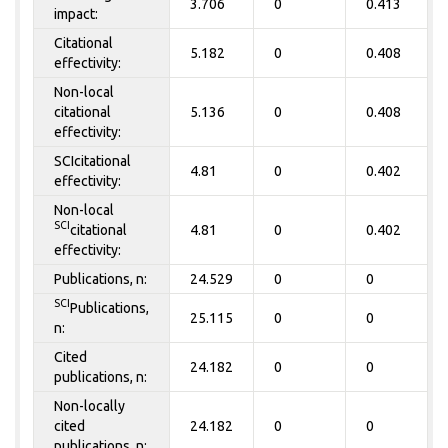
3.706
0
0.413
impact:
Citational
5.182
0
0.408
effectivity:
Non-local
citational
5.136
0
0.408
effectivity:
SCIcitational
4.81
0
0.402
effectivity:
Non-local
SCI
citational
4.81
0
0.402
effectivity:
Publications, n:
24.529
0
0
SCI
Publications,
25.115
0
0
n:
Cited
24.182
0
0
publications, n:
Non-locally
cited
24.182
0
0
publications, n: