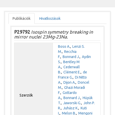
Publikációk
Hivatkozások
P29792
Isospin symmetry breaking in
mirror nuclei 23Mg-23Na.
Boso A.
,
Lenzi S.
M.
,
Recchia
F.
,
Bonnard J.
,
Aydin
S.
,
Bentley M
A.
,
Cederwall
B.
,
Clément E.
,
de
France G.
,
Di Nitto
A.
,
Dijon A.
,
Doncel
M.
,
Ghazi Moradi
F.
,
Gottardo
Szerzők
A.
,
Bonnard J.
,
Hüyük
T.
,
Jaworski G.
,
John P.
R.
,
Juhász K.
,
Kuti
I.
,
Melon B.
,
Mengoni