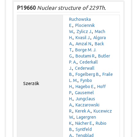
P19660
Nuclear structure of 229Th.
Ruchowska
E.
,
Plociennik
W.
,
Zylicz J.
,
Mach
H.
,
Kvasil J.
,
Algora
A.
,
Amzal N.
,
Back
T.
,
Borge M. J.
G.
,
Boutami R.
,
Butler
P. A.
,
Cederkall
J.
,
Cederwall
B.
,
Fogelberg B.
,
Fraile
L. M.
,
Fynbo
Szerzők
H.
,
Hagebo E.
,
Hoff
P.
,
Gausemel
H.
,
Jungclaus
A.
,
Kaczarowski
R.
,
Kerek A.
,
Kucewicz
W.
,
Lagergren
K.
,
Nácher E.
,
Rubio
B.
,
Syntfeld
A.
,
Tengblad