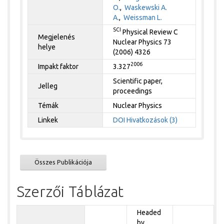
O.
,
Waskewski A.
A.
,
Weissman L.
SCI
Physical Review C
Megjelenés
Nuclear Physics 73
helye
(2006) 4326
2006
Impakt faktor
3.327
Scientific paper,
Jelleg
proceedings
Témák
Nuclear Physics
Linkek
DOI
Hivatkozások (3)
Összes Publikációja
Szerzői Táblázat
Headed
by