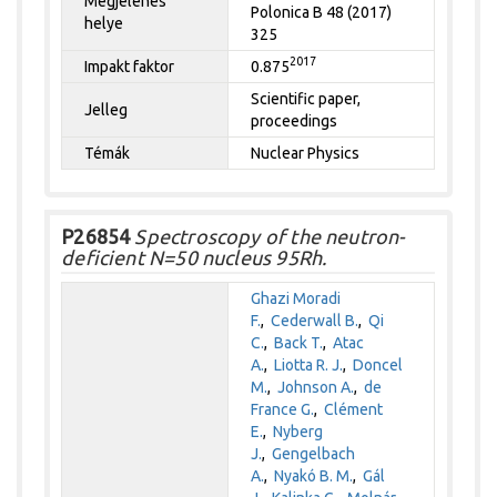
Megjelenés
Polonica B 48 (2017)
helye
325
2017
Impakt faktor
0.875
Scientific paper,
Jelleg
proceedings
Témák
Nuclear Physics
P26854
Spectroscopy of the neutron-
deficient N=50 nucleus 95Rh.
Ghazi Moradi
F.
,
Cederwall B.
,
Qi
C.
,
Back T.
,
Atac
A.
,
Liotta R. J.
,
Doncel
M.
,
Johnson A.
,
de
France G.
,
Clément
E.
,
Nyberg
J.
,
Gengelbach
A.
,
Nyakó B. M.
,
Gál