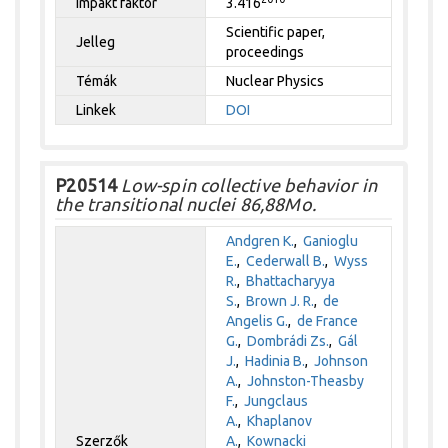
Impakt faktor
3.416
Scientific paper,
Jelleg
proceedings
Témák
Nuclear Physics
Linkek
DOI
P20514
Low-spin collective behavior in
the transitional nuclei 86,88Mo.
Andgren K.
,
Ganioglu
E.
,
Cederwall B.
,
Wyss
R.
,
Bhattacharyya
S.
,
Brown J. R.
,
de
Angelis G.
,
de France
G.
,
Dombrádi Zs.
,
Gál
J.
,
Hadinia B.
,
Johnson
A.
,
Johnston-Theasby
F.
,
Jungclaus
A.
,
Khaplanov
Szerzők
A.
,
Kownacki