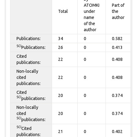
ATOMKI
Part of
Total
under
the
name
author
of the
author
Publications:
34
0
0.582
SCI
Publications:
26
0
0.413
Cited
22
0
0.408
publications:
Non-locally
cited
22
0
0.408
publications:
Cited
20
0
0.374
SCI
publications:
Non-locally
cited
20
0
0.374
SCI
publications:
SCI
Cited
21
0
0.402
publications: