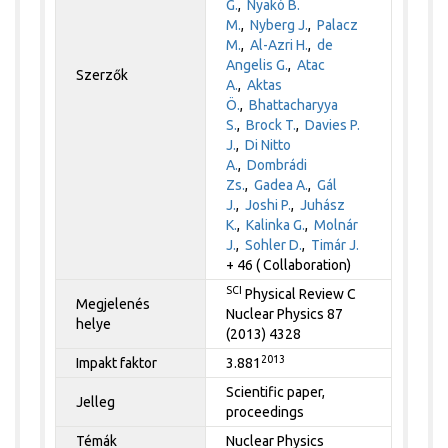
G.
,
Nyakó B.
M.
,
Nyberg J.
,
Palacz
M.
,
Al-Azri H.
,
de
Angelis G.
,
Atac
Szerzők
A.
,
Aktas
Ö.
,
Bhattacharyya
S.
,
Brock T.
,
Davies P.
J.
,
Di Nitto
A.
,
Dombrádi
Zs.
,
Gadea A.
,
Gál
J.
,
Joshi P.
,
Juhász
K.
,
Kalinka G.
,
Molnár
J.
,
Sohler D.
,
Timár J.
+ 46 ( Collaboration)
SCI
Physical Review C
Megjelenés
Nuclear Physics 87
helye
(2013) 4328
2013
Impakt faktor
3.881
Scientific paper,
Jelleg
proceedings
Témák
Nuclear Physics