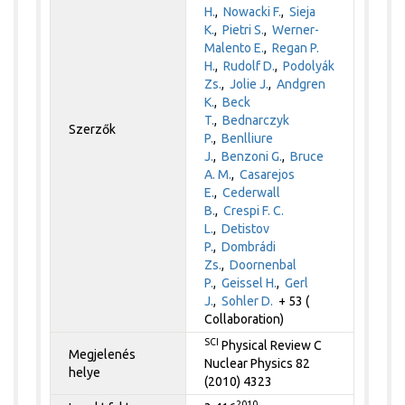
H.
,
Nowacki F.
,
Sieja
K.
,
Pietri S.
,
Werner-
Malento E.
,
Regan P.
H.
,
Rudolf D.
,
Podolyák
Zs.
,
Jolie J.
,
Andgren
K.
,
Beck
T.
,
Bednarczyk
Szerzők
P.
,
Benlliure
J.
,
Benzoni G.
,
Bruce
A. M.
,
Casarejos
E.
,
Cederwall
B.
,
Crespi F. C.
L.
,
Detistov
P.
,
Dombrádi
Zs.
,
Doornenbal
P.
,
Geissel H.
,
Gerl
J.
,
Sohler D.
+ 53 (
Collaboration)
SCI
Physical Review C
Megjelenés
Nuclear Physics 82
helye
(2010) 4323
2010