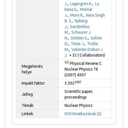
J.
,
Lagergren K.
,
La
Rana G.
,
Molnár
J.
,
Moro R.
,
Nara Singh
B. S.
,
Nyberg
J.
,
Sandzelius
M.
,
Scheurer J.
N.
,
Sletten G.
,
Sohler
D.
,
Timár J.
,
Trotta
M.
,
Valiente-Dobon J.
J.
+ 32 ( Collaboration)
SCI
Physical Review C
Megjelenés
Nuclear Physics 76
helye
(2007) 4307
2007
Impakt faktor
3.302
Scientific paper,
Jelleg
proceedings
Témák
Nuclear Physics
Linkek
DOI
Hivatkozások (2)