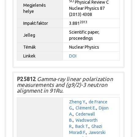
SCI
Physical Review C
Megjelenés
Nuclear Physics 87
helye
(2013) 4308
2013
Impakt faktor
3.881
Scientific paper,
Jelleg
proceedings
Témák
Nuclear Physics
Linkek
DOI
P25812
Gamma-ray linear polarization
measurements and (g9/2)-3 neutron
alignment in 91Ru.
Zheng Y.
,
de France
G.
,
Clément E.
,
Dijon
A.
,
Cederwall
B.
,
Wadsworth
R.
,
Back T.
,
Ghazi
Moradi F.
,
Jaworski