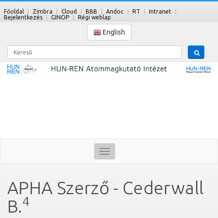
Főoldal
Zimbra
Cloud
BBB
Andoc
RT
Intranet
Bejelentkezés
GINOP
Régi weblap
English
Kereső
Toggle
navigation
APHA Szerző - Cederwall
4
B.