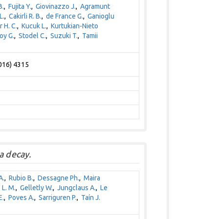
B.
,
Fujita Y.
,
Giovinazzo J.
,
Agramunt
L.
,
Cakirli R. B.
,
de France G.
,
Ganioglu
 H. C.
,
Kucuk L.
,
Kurtukian-Nieto
oy G.
,
Stodel C.
,
Suzuki T.
,
Tamii
2016) 4315
a decay.
A.
,
Rubio B.
,
Dessagne Ph.
,
Maira
 L. M.
,
Gelletly W.
,
Jungclaus A.
,
Le
E.
,
Poves A.
,
Sarriguren P.
,
Taín J.