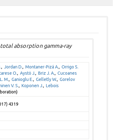
 total absorption gamma-ray
.
,
Jordan D.
,
Montaner-Pizá A.
,
Orrigo S.
tarese O.
,
Aystö J.
,
Briz J. A.
,
Cucoanes
 L. M.
,
Ganioglu E.
,
Gelletly W.
,
Gorelov
hinen V. S.
,
Koponen J.
,
Lebois
boration)
2017) 4319