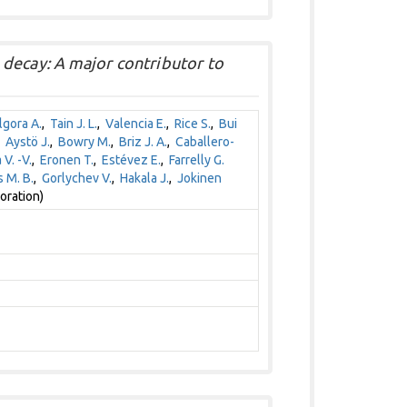
decay: A major contributor to
lgora A.
,
Tain J. L.
,
Valencia E.
,
Rice S.
,
Bui
,
Aystö J.
,
Bowry M.
,
Briz J. A.
,
Caballero-
V. -V.
,
Eronen T.
,
Estévez E.
,
Farrelly G.
 M. B.
,
Gorlychev V.
,
Hakala J.
,
Jokinen
oration)