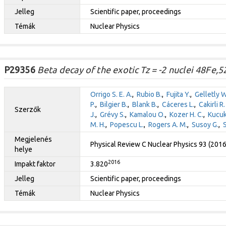
Jelleg
Scientific paper, proceedings
Témák
Nuclear Physics
P29356
Beta decay of the exotic Tz = -2 nuclei 48Fe,5
Orrigo S. E. A.
,
Rubio B.
,
Fujita Y.
,
Gelletly W
P.
,
Bilgier B.
,
Blank B.
,
Cáceres L.
,
Cakirli R.
Szerzők
J.
,
Grévy S.
,
Kamalou O.
,
Kozer H. C.
,
Kucuk
M. H.
,
Popescu L.
,
Rogers A. M.
,
Susoy G.
,
S
Megjelenés
Physical Review C Nuclear Physics 93 (201
helye
2016
Impakt faktor
3.820
Jelleg
Scientific paper, proceedings
Témák
Nuclear Physics