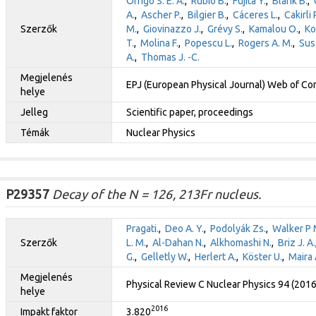
Orrigo S. E. A.
,
Rubio B.
,
Fujita Y.
,
Blank B.
,
A.
,
Ascher P.
,
Bilgier B.
,
Cáceres L.
,
Cakirli 
Szerzők
M.
,
Giovinazzo J.
,
Grévy S.
,
Kamalou O.
,
Ko
T.
,
Molina F.
,
Popescu L.
,
Rogers A. M.
,
Sus
A.
,
Thomas J. -C.
Megjelenés
EPJ (European Physical Journal) Web of C
helye
Jelleg
Scientific paper, proceedings
Témák
Nuclear Physics
P29357
Decay of the N = 126, 213Fr nucleus.
Pragati.
,
Deo A. Y.
,
Podolyák Zs.
,
Walker P 
Szerzők
L. M.
,
Al-Dahan N.
,
Alkhomashi N.
,
Briz J. A.
G.
,
Gelletly W.
,
Herlert A.
,
Köster U.
,
Maira 
Megjelenés
Physical Review C Nuclear Physics 94 (201
helye
2016
Impakt faktor
3.820