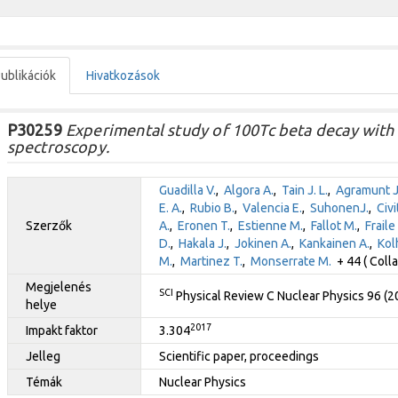
ublikációk
Hivatkozások
P30259
Experimental study of 100Tc beta decay with
spectroscopy.
Guadilla V.
,
Algora A.
,
Tain J. L.
,
Agramunt J
E. A.
,
Rubio B.
,
Valencia E.
,
SuhonenJ.
,
Civi
Szerzők
A.
,
Eronen T.
,
Estienne M.
,
Fallot M.
,
Fraile
D.
,
Hakala J.
,
Jokinen A.
,
Kankainen A.
,
Kol
M.
,
Martinez T.
,
Monserrate M.
+ 44 ( Colla
Megjelenés
SCI
Physical Review C Nuclear Physics 96 (
helye
2017
Impakt faktor
3.304
Jelleg
Scientific paper, proceedings
Témák
Nuclear Physics