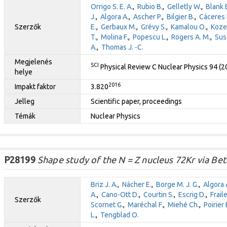
Orrigo S. E. A.
,
Rubio B.
,
Gelletly W.
,
Blank 
J.
,
Algora A.
,
Ascher P.
,
Bilgier B.
,
Cáceres 
Szerzők
E.
,
Gerbaux M.
,
Grévy S.
,
Kamalou O.
,
Kozer
T.
,
Molina F.
,
Popescu L.
,
Rogers A. M.
,
Sus
A.
,
Thomas J. -C.
Megjelenés
SCI
Physical Review C Nuclear Physics 94 (
helye
2016
Impakt faktor
3.820
Jelleg
Scientific paper, proceedings
Témák
Nuclear Physics
P28199
Shape study of the N = Z nucleus 72Kr via Bet
Briz J. A.
,
Nácher E.
,
Borge M. J. G.
,
Algora 
A.
,
Cano-Ott D.
,
Courtin S.
,
Escrig D.
,
Fraile
Szerzők
Scornet G.
,
Maréchal F.
,
Miehé Ch.
,
Poirier 
L.
,
Tengblad O.