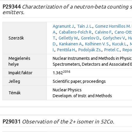
P29344
Characterization of a neutron-beta counting 
emitters.
Agramunt J.
,
Taín J. L.
,
Gomez Hornillos M. 
A.
,
Caballero-Folch R.
,
Calvino F.
,
Cano-Ott
Szerzők
T.
,
Gelletly W.
,
Gorelov D.
,
Gorlychev V.
,
Ha
D.
,
Kankainen A.
,
Kolhinen V. S.
,
Kucuk L.
,
M
I.
,
Penttila H.
,
Podolyák Zs.
,
Pretel C.
,
Repo
Megjelenés
Nuclear Instruments and Methods in Physics
helye
Spectrometers, Detectors and Associated 
2016
Impakt faktor
1.362
Jelleg
Scientific paper, proceedings
Nuclear Physics
Témák
Developm. of Instr. and Methods
P29031
Observation of the 2+ isomer in 52Co.