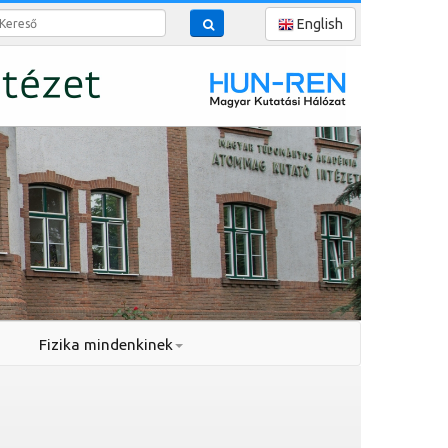
reső
English
Fizika mindenkinek