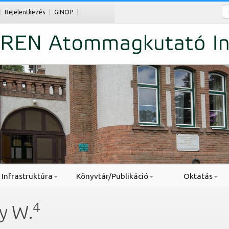
Ke
Bejelentkezés
GINOP
Infrastruktúra
Könyvtár/Publikáció
Oktatás
4
y W.