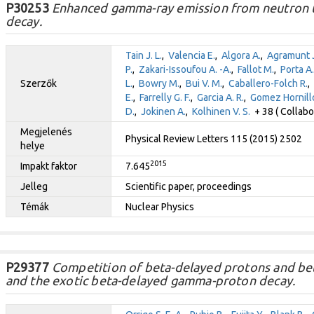
P30253
Enhanced gamma-ray emission from neutron u
decay.
Tain J. L.
,
Valencia E.
,
Algora A.
,
Agramunt J
P.
,
Zakari-Issoufou A. -A.
,
Fallot M.
,
Porta A.
Szerzők
L.
,
Bowry M.
,
Bui V. M.
,
Caballero-Folch R.
,
E.
,
Farrelly G. F.
,
Garcia A. R.
,
Gomez Hornillo
D.
,
Jokinen A.
,
Kolhinen V. S.
+ 38 ( Collabo
Megjelenés
Physical Review Letters 115 (2015) 2502
helye
2015
Impakt faktor
7.645
Jelleg
Scientific paper, proceedings
Témák
Nuclear Physics
P29377
Competition of beta-delayed protons and be
and the exotic beta-delayed gamma-proton decay.