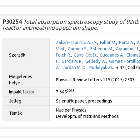
P30254
Total absorption spectroscopy study of 92Rb 
reactor antineutrino spectrum shape.
Zakari-Issoufou A. -A.
,
Fallot M.
,
Porta A.
,
A
V. M.
,
Cormon S.
,
Estienne M.
,
Agramunt J.
Szerzők
Folch R.
,
Cano-Ott D.
,
Cucoanes A.
,
Elomaa 
F.
,
Garcia A. R.
,
Gelletly W.
,
Gomez Hornillos
A.
,
Jordan M. D.
,
Podolyák Zs.
+ 47 ( Collab
Megjelenés
Physical Review Letters 115 (2015) 2503
helye
2015
Impakt faktor
7.645
Jelleg
Scientific paper, proceedings
Nuclear Physics
Témák
Developm. of Instr. and Methods