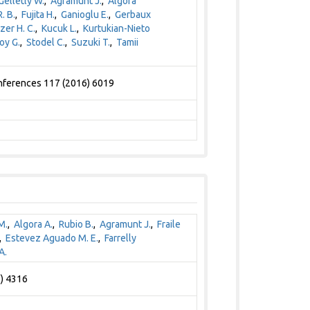
Gelletly W.
,
Agramunt J.
,
Algora
R. B.
,
Fujita H.
,
Ganioglu E.
,
Gerbaux
zer H. C.
,
Kucuk L.
,
Kurtukian-Nieto
oy G.
,
Stodel C.
,
Suzuki T.
,
Tamii
onferences 117 (2016) 6019
M.
,
Algora A.
,
Rubio B.
,
Agramunt J.
,
Fraile
,
Estevez Aguado M. E.
,
Farrelly
A.
6) 4316