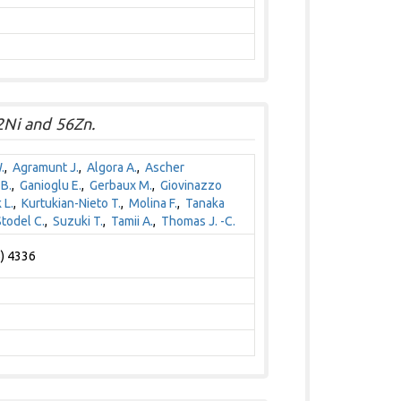
2Ni and 56Zn.
.
,
Agramunt J.
,
Algora A.
,
Ascher
 B.
,
Ganioglu E.
,
Gerbaux M.
,
Giovinazzo
 L.
,
Kurtukian-Nieto T.
,
Molina F.
,
Tanaka
todel C.
,
Suzuki T.
,
Tamii A.
,
Thomas J. -C.
6) 4336