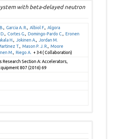
system with beta-delayed neutron
B.
,
Garcia A. R.
,
Albiol F.
,
Algora
 D.
,
Cortes G.
,
Domingo-Pardo C.
,
Eronen
kala H.
,
Jokinen A.
,
Jordan M.
artinez T.
,
Mason P. J. R.
,
Moore
nen M.
,
Riego A.
+ 34 ( Collaboration)
 Research Section A: Accelerators,
Equipment 807 (2016) 69