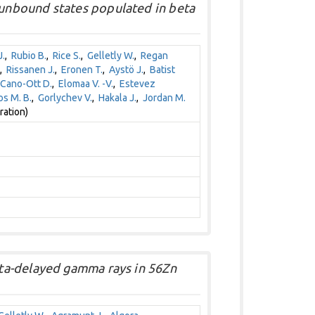
nbound states populated in beta
.
,
Rubio B.
,
Rice S.
,
Gelletly W.
,
Regan
,
Rissanen J.
,
Eronen T.
,
Aystö J.
,
Batist
Cano-Ott D.
,
Elomaa V. -V.
,
Estevez
s M. B.
,
Gorlychev V.
,
Hakala J.
,
Jordan M.
ration)
ta-delayed gamma rays in 56Zn