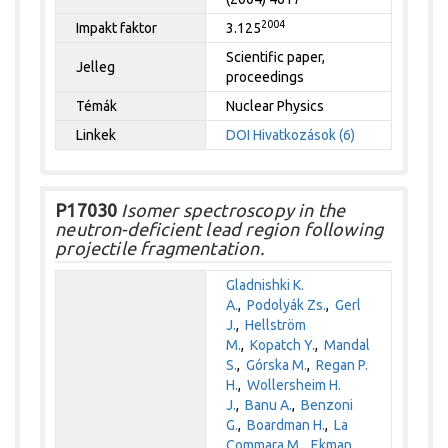
2004
Impakt faktor
3.125
Scientific paper,
Jelleg
proceedings
Témák
Nuclear Physics
Linkek
DOI
Hivatkozások (6)
P17030
Isomer spectroscopy in the
neutron-deficient lead region following
projectile fragmentation.
Gladnishki K.
A.
,
Podolyák Zs.
,
Gerl
J.
,
Hellström
M.
,
Kopatch Y.
,
Mandal
S.
,
Górska M.
,
Regan P.
H.
,
Wollersheim H.
J.
,
Banu A.
,
Benzoni
G.
,
Boardman H.
,
La
Commara M.
,
Ekman