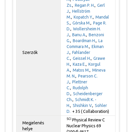
Zs.
,
Regan P. H.
,
Gerl
J.
,
Hellström
M.
,
Kopatch Y.
,
Mandal
S.
,
Górska M.
,
Page R.
D.
,
Wollersheim H.
J.
,
Banu A.
,
Benzoni
G.
,
Boardman H.
,
La
Commara M.
,
Ekman
Szerzők
J.
,
Fahlander
C.
,
Geissel H.
,
Grawe
H.
,
Kaza E.
,
Korgul
A.
,
Matos M.
,
Mineva
M. N.
,
Pearson C.
J.
,
Plettner
C.
,
Rudolph
D.
,
Scheidenberger
Ch.
,
Schmidt K. -
H.
,
Shishkin V.
,
Sohler
D.
+ 35 ( Collaboration)
SCI
Physical Review C
Megjelenés
Nuclear Physics 69
helye
(2004) 4617