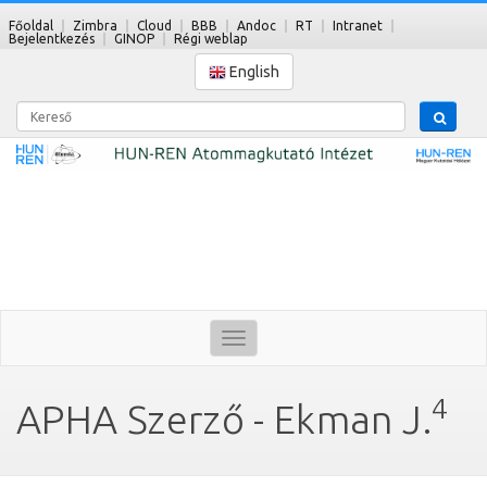
Főoldal
Zimbra
Cloud
BBB
Andoc
RT
Intranet
Bejelentkezés
GINOP
Régi weblap
English
Kereső
Toggle
navigation
4
APHA Szerző - Ekman J.