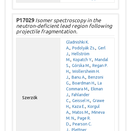
P17029
Isomer spectroscopy in the
neutron-deficient lead region following
projectile fragmentation.
Gladnishki K.
A.
,
Podolyák Zs.
,
Gerl
J.
,
Hellström
M.
,
Kopatch Y.
,
Mandal
S.
,
Górska M.
,
Regan P.
H.
,
Wollersheim H.
J.
,
Banu A.
,
Benzoni
G.
,
Boardman H.
,
La
Commara M.
,
Ekman
J.
,
Fahlander
Szerzők
C.
,
Geissel H.
,
Grawe
H.
,
Kaza E.
,
Korgul
A.
,
Matos M.
,
Mineva
M. N.
,
Page R.
D.
,
Pearson C.
J.
,
Plettner