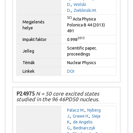
D.
,
Wolski
D.
,
Zieblinski M.
SCI
Acta Physica
Megjelenés
Polonica B 44 (2013)
helye
491
2013
Impakt faktor
0.998
Scientific paper,
Jelleg
proceedings
Témák
Nuclear Physics
Linkek
DOI
P24975
N = 50 core excited states
studied in the 96 46PD50 nucleus.
Palacz M.
,
Nyberg
J.
,
Grawe H.
,
Sieja
K.
,
de Angelis
G.
,
Bednarczyk