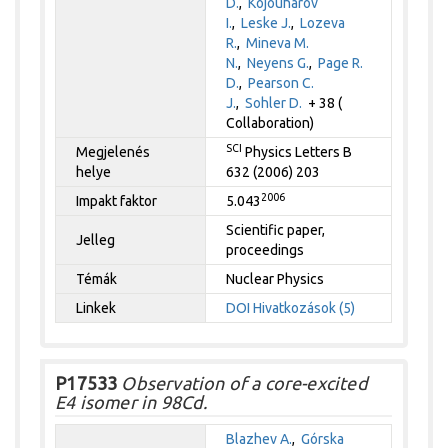
D.
,
Kojouharov
I.
,
Leske J.
,
Lozeva
R.
,
Mineva M.
N.
,
Neyens G.
,
Page R.
D.
,
Pearson C.
J.
,
Sohler D.
+ 38 (
Collaboration)
SCI
Megjelenés
Physics Letters B
helye
632 (2006) 203
2006
Impakt faktor
5.043
Scientific paper,
Jelleg
proceedings
Témák
Nuclear Physics
Linkek
DOI
Hivatkozások (5)
P17533
Observation of a core-excited
E4 isomer in 98Cd.
Blazhev A.
,
Górska