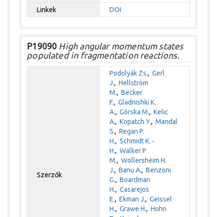
Linkek
DOI
P19090
High angular momentum states
populated in fragmentation reactions.
Podolyák Zs.
,
Gerl
J.
,
Hellström
M.
,
Becker
F.
,
Gladnishki K.
A.
,
Górska M.
,
Kelic
A.
,
Kopatch Y.
,
Mandal
S.
,
Regan P.
H.
,
Schmidt K. -
H.
,
Walker P
M.
,
Wollersheim H.
J.
,
Banu A.
,
Benzoni
Szerzők
G.
,
Boardman
H.
,
Casarejos
E.
,
Ekman J.
,
Geissel
H.
,
Grawe H.
,
Hohn