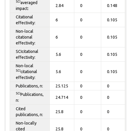
SCI
averaged
2.84
0
0.148
impact:
Citational
6
0
0.105
effectivity:
Non-local
citational
6
0
0.105
effectivity:
SCIcitational
5.6
0
0.105
effectivity:
Non-local
SCI
citational
5.6
0
0.105
effectivity:
Publications, n:
25.125
0
0
SCI
Publications,
24.714
0
0
n:
Cited
25.8
0
0
publications, n:
Non-locally
cited
25.8
0
0