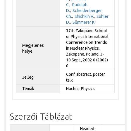
C.
,
Rudolph
D.
,
Scheidenberger
Ch.
,
Shishkin V.
,
Sohler
D.
,
Sümmerer K.
37th Zakopane School
of Physics International
Conference on Trends
Megjelenés
in Nuclear Physics.
helye
Zakopane, Poland, 3-
10 Sept., 2002 0 (2002)
0
Conf. abstract, poster,
Jelleg
talk
Témák
Nuclear Physics
Szerzői Táblázat
Headed