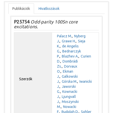
Publikációk
Hivatkozások
P25754
Odd-parity 100Sn core
excitations.
Palacz M.
,
Nyberg
J.
,
Grawe H.
,
Sieja
K.
,
de Angelis
G.
,
Bednarczyk
P.
,
Blazhev A.
,
Curien
D.
,
Dombrádi
Zs.
,
Dorvaux
O.
,
Ekman
J.
,
Galkowski
Szerzők
J.
,
Górska M.
,
Iwanicki
J.
,
Jaworski
G.
,
Kownacki
J.
,
Ljungvall
J.
,
Moszynski
M.
,
Nowacki
F.
,
Rudolph D.
,
Sohler