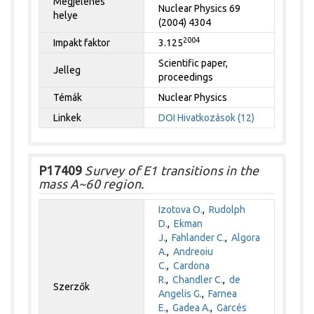
Megjelenés
Nuclear Physics 69
helye
(2004) 4304
2004
Impakt faktor
3.125
Scientific paper,
Jelleg
proceedings
Témák
Nuclear Physics
Linkek
DOI
Hivatkozások (12)
P17409
Survey of E1 transitions in the
mass A~60 region.
Izotova O.
,
Rudolph
D.
,
Ekman
J.
,
Fahlander C.
,
Algora
A.
,
Andreoiu
C.
,
Cardona
R.
,
Chandler C.
,
de
Szerzők
Angelis G.
,
Farnea
E.
,
Gadea A.
,
Garcés