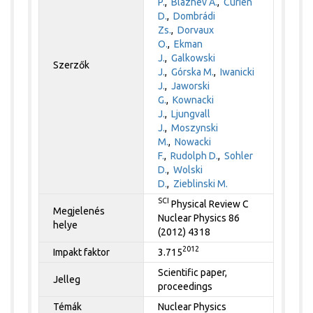
P.
,
Blazhev A.
,
Curien
D.
,
Dombrádi
Zs.
,
Dorvaux
O.
,
Ekman
J.
,
Galkowski
Szerzők
J.
,
Górska M.
,
Iwanicki
J.
,
Jaworski
G.
,
Kownacki
J.
,
Ljungvall
J.
,
Moszynski
M.
,
Nowacki
F.
,
Rudolph D.
,
Sohler
D.
,
Wolski
D.
,
Zieblinski M.
SCI
Physical Review C
Megjelenés
Nuclear Physics 86
helye
(2012) 4318
2012
Impakt faktor
3.715
Scientific paper,
Jelleg
proceedings
Témák
Nuclear Physics