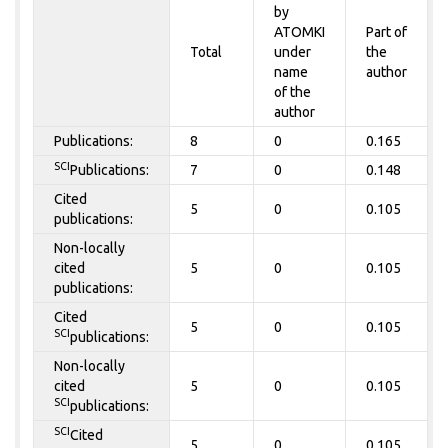
by
ATOMKI
Part of
Total
under
the
name
author
of the
author
Publications:
8
0
0.165
SCI
Publications:
7
0
0.148
Cited
5
0
0.105
publications:
Non-locally
cited
5
0
0.105
publications:
Cited
5
0
0.105
SCI
publications:
Non-locally
cited
5
0
0.105
SCI
publications:
SCI
Cited
5
0
0.105