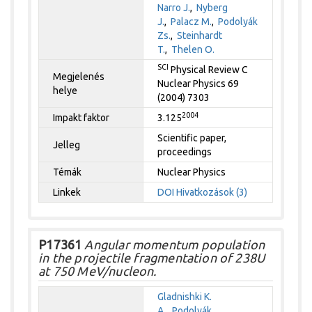
Narro J.
,
Nyberg
J.
,
Palacz M.
,
Podolyák
Zs.
,
Steinhardt
T.
,
Thelen O.
SCI
Physical Review C
Megjelenés
Nuclear Physics 69
helye
(2004) 7303
2004
Impakt faktor
3.125
Scientific paper,
Jelleg
proceedings
Témák
Nuclear Physics
Linkek
DOI
Hivatkozások (3)
P17361
Angular momentum population
in the projectile fragmentation of 238U
at 750 MeV/nucleon.
Gladnishki K.
A.
,
Podolyák