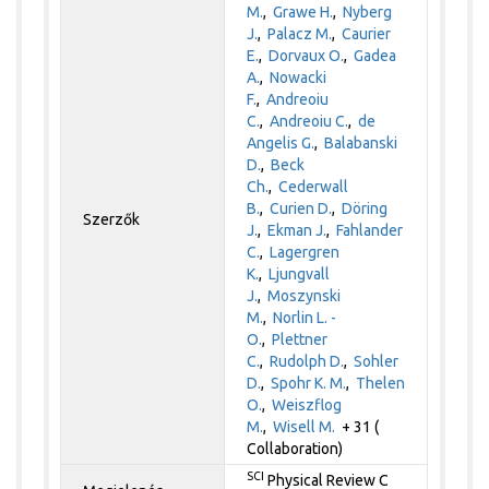
M.
,
Grawe H.
,
Nyberg
J.
,
Palacz M.
,
Caurier
E.
,
Dorvaux O.
,
Gadea
A.
,
Nowacki
F.
,
Andreoiu
C.
,
Andreoiu C.
,
de
Angelis G.
,
Balabanski
D.
,
Beck
Ch.
,
Cederwall
B.
,
Curien D.
,
Döring
Szerzők
J.
,
Ekman J.
,
Fahlander
C.
,
Lagergren
K.
,
Ljungvall
J.
,
Moszynski
M.
,
Norlin L. -
O.
,
Plettner
C.
,
Rudolph D.
,
Sohler
D.
,
Spohr K. M.
,
Thelen
O.
,
Weiszflog
M.
,
Wisell M.
+ 31 (
Collaboration)
SCI
Physical Review C