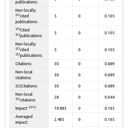
publications:
Non-locally
SCI
cited
5
0
0.105
publications:
SCI
Cited
5
0
0.105
SCI
publications:
Non-locally
SCI
cited
5
0
0.105
SCI
publications:
Citations:
30
0
0.689
Non-local
30
0
0.689
citations:
SCICitations:
30
0
0.689
Non-local
28
0
0.644
SCI
citations:
~2013
Impact
:
19.883
0
0.165
Averaged
2.485
0
0.165
impact: