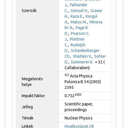
J.
,
Fahlander
Szerzők
C.
,
Geissel H.
,
Grawe
H.
,
Kaza E.
,
Korgul
A.
,
Matos M.
,
Mineva
M. N.
,
Page R.
D.
,
Pearson C.
J.
,
Plettner
C.
,
Rudolph
D.
,
Scheidenberger
Ch.
,
Shishkin V.
,
Sohler
D.
,
Sümmerer K.
+ 32 (
Collaboration)
SCI
Acta Physica
Megjelenés
Polonica B 34 (2003)
helye
2395
2003
Impakt faktor
0.752
Scientific paper,
Jelleg
proceedings
Témák
Nuclear Physics
Linkek
Hivatkozások (4)