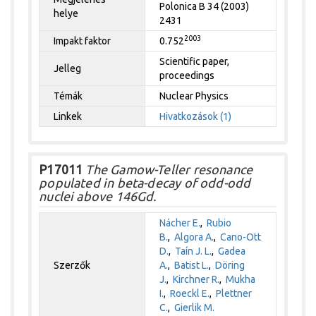
Polonica B 34 (2003)
helye
2431
2003
Impakt faktor
0.752
Scientific paper,
Jelleg
proceedings
Témák
Nuclear Physics
Linkek
Hivatkozások (1)
P17011
The Gamow-Teller resonance
populated in beta-decay of odd-odd
nuclei above 146Gd.
Nácher E.
,
Rubio
B.
,
Algora A.
,
Cano-Ott
D.
,
Taín J. L.
,
Gadea
Szerzők
A.
,
Batist L.
,
Döring
J.
,
Kirchner R.
,
Mukha
I.
,
Roeckl E.
,
Plettner
C.
,
Gierlik M.