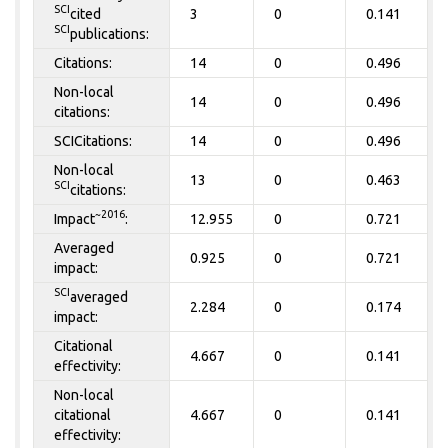
SCI
cited
3
0
0.141
SCI
publications:
Citations:
14
0
0.496
Non-local
14
0
0.496
citations:
SCICitations:
14
0
0.496
Non-local
13
0
0.463
SCI
citations:
~2016
Impact
:
12.955
0
0.721
Averaged
0.925
0
0.721
impact:
SCI
averaged
2.284
0
0.174
impact:
Citational
4.667
0
0.141
effectivity:
Non-local
citational
4.667
0
0.141
effectivity: