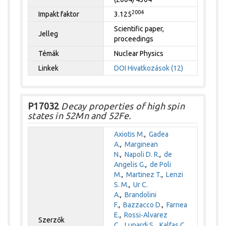
2004
Impakt faktor
3.125
Scientific paper,
Jelleg
proceedings
Témák
Nuclear Physics
Linkek
DOI
Hivatkozások (12)
P17032
Decay properties of high spin
states in 52Mn and 52Fe.
Axiotis M.
,
Gadea
A.
,
Marginean
N.
,
Napoli D. R.
,
de
Angelis G.
,
de Poli
M.
,
Martinez T.
,
Lenzi
S. M.
,
Ur C.
A.
,
Brandolini
F.
,
Bazzacco D.
,
Farnea
E.
,
Rossi-Alvarez
Szerzők
C.
,
Lunardi S.
,
Kalfas C.