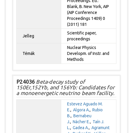
Proceedings. Ed.:
Blank, B. New York, AIP
(AIP Conference
Proceedings 1409) 0
(2011) 181
Scientific paper,
Jelleg
proceedings
Nuclear Physics
Témák
Developm. of Instr. and
Methods
P24036
Beta-decay study of
150Er,152Yb, and 156Yb: Candidates for
a monoenergetic neutrino beam facility.
Estevez Aguado M.
E.
,
Algora A.
,
Rubio
B.
,
Bernabeu
J.
,
Nácher E.
,
Taín J.
L.
,
Gadea A.
,
Agramunt