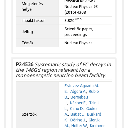
Physical Review C
Megjelenés
Nuclear Physics 93
helye
(2016) 4308
2016
Impakt faktor
3.820
Scientific paper,
Jelleg
proceedings
Témák
Nuclear Physics
P24536
Systematic study of EC decays in
the 146Gd region relevant for a
monoenergetic neutrino beam facility.
Estevez Aguado M.
E.
,
Algora A.
,
Rubio
B.
,
Bernabeu
J.
,
Nácher E.
,
Taín J.
L.
,
Cano D.
,
Gadea
Szerzők
A.
,
Batist L.
,
Burkard
K.
,
Döring J.
,
Gierlik
M.
,
Hüller W.
,
Kirchner