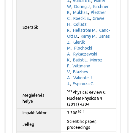
J.
,
Burkard K.
,
Hüller
W.
,
Döring J.
,
Kirchner
R.
,
Mukha I.
,
Plettner
C.
,
Roeckl E.
,
Grawe
H.
,
Collatz
Szerzők
R.
,
Hellström M.
,
Cano-
Ott D.
,
Karny M.
,
Janas
Z.
,
Gierlik
M.
,
Plochocki
A.
,
Rykaczewski
K.
,
Batist L.
,
Moroz
F.
,
Wittmann
V.
,
Blazhev
A.
,
Valiente J.
J.
,
Espinoza C.
SCI
Physical Review C
Megjelenés
Nuclear Physics 84
helye
(2011) 4304
2011
Impakt faktor
3.308
Scientific paper,
Jelleg
proceedings