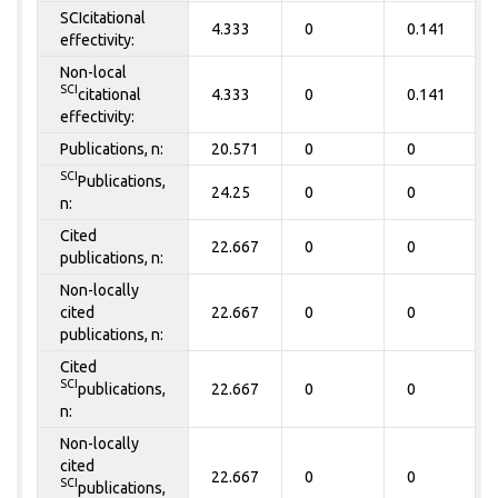
SCIcitational
4.333
0
0.141
effectivity:
Non-local
SCI
citational
4.333
0
0.141
effectivity:
Publications, n:
20.571
0
0
SCI
Publications,
24.25
0
0
n:
Cited
22.667
0
0
publications, n:
Non-locally
cited
22.667
0
0
publications, n:
Cited
SCI
publications,
22.667
0
0
n:
Non-locally
cited
22.667
0
0
SCI
publications,