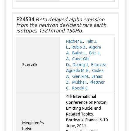
P24534
Beta delayed alpha emission
from the neutron deficient rare earth
isotopes 152Tm and 150Ho.
Nácher E.
,
Taín J.
L.
,
Rubio B.
,
Algora
A.
,
Batist L.
,
Briz J.
A.
,
Cano-Ott
Szerzők
D.
,
Döring J.
,
Estevez
Aguado M. E.
,
Gadea
A.
,
Gierlik M.
,
Janas
Z.
,
Mukha I.
,
Plettner
C.
,
Roeckl E.
4th International
Conference on Proton
Emitting Nuclei and
Related Topics.
Bordeaux, France, 6-10
Megjelenés
June, 2011.
helye