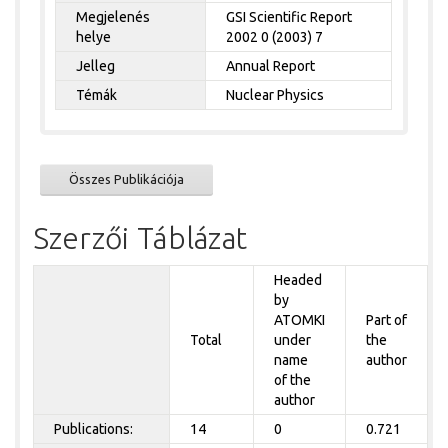
Megjelenés
GSI Scientific Report
helye
2002 0 (2003) 7
Jelleg
Annual Report
Témák
Nuclear Physics
Összes Publikációja
Szerzői Táblázat
Headed
by
ATOMKI
Part of
Total
under
the
name
author
of the
author
Publications:
14
0
0.721