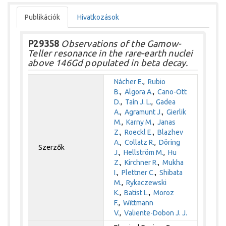
Publikációk
Hivatkozások
P29358
Observations of the Gamow-
Teller resonance in the rare-earth nuclei
above 146Gd populated in beta decay.
Nácher E.
,
Rubio
B.
,
Algora A.
,
Cano-Ott
D.
,
Taín J. L.
,
Gadea
A.
,
Agramunt J.
,
Gierlik
M.
,
Karny M.
,
Janas
Z.
,
Roeckl E.
,
Blazhev
A.
,
Collatz R.
,
Döring
Szerzők
J.
,
Hellström M.
,
Hu
Z.
,
Kirchner R.
,
Mukha
I.
,
Plettner C.
,
Shibata
M.
,
Rykaczewski
K.
,
Batist L.
,
Moroz
F.
,
Wittmann
V.
,
Valiente-Dobon J. J.