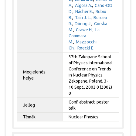
A.
,
Algora A.
,
Cano-Ott
D.
,
Nácher E.
,
Rubio
B.
,
Taín J. L.
,
Borcea
R.
,
Döring J.
,
Górska
M.
,
Grawe H.
,
La
Commara
M.
,
Mazzocchi
Ch.
,
Roeckl E.
37th Zakopane School
of Physics International
Conference on Trends
Megjelenés
in Nuclear Physics.
helye
Zakopane, Poland, 3-
10 Sept., 2002 0 (2002)
0
Conf. abstract, poster,
Jelleg
talk
Témák
Nuclear Physics