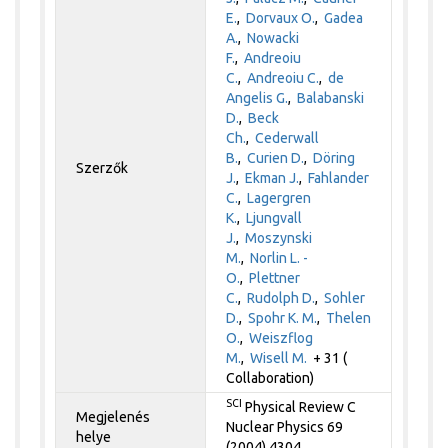
E.
,
Dorvaux O.
,
Gadea
A.
,
Nowacki
F.
,
Andreoiu
C.
,
Andreoiu C.
,
de
Angelis G.
,
Balabanski
D.
,
Beck
Ch.
,
Cederwall
B.
,
Curien D.
,
Döring
Szerzők
J.
,
Ekman J.
,
Fahlander
C.
,
Lagergren
K.
,
Ljungvall
J.
,
Moszynski
M.
,
Norlin L. -
O.
,
Plettner
C.
,
Rudolph D.
,
Sohler
D.
,
Spohr K. M.
,
Thelen
O.
,
Weiszflog
M.
,
Wisell M.
+ 31 (
Collaboration)
SCI
Physical Review C
Megjelenés
Nuclear Physics 69
helye
(2004) 4304