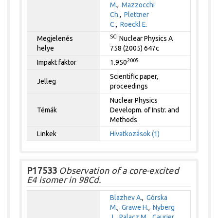
M.
,
Mazzocchi
Ch.
,
Plettner
C.
,
Roeckl E.
SCI
Megjelenés
Nuclear Physics A
helye
758 (2005) 647c
2005
Impakt faktor
1.950
Scientific paper,
Jelleg
proceedings
Nuclear Physics
Témák
Developm. of Instr. and
Methods
Linkek
Hivatkozások (1)
P17533
Observation of a core-excited
E4 isomer in 98Cd.
Blazhev A.
,
Górska
M.
,
Grawe H.
,
Nyberg
J.
,
Palacz M.
,
Caurier