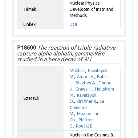
Nuclear Physics
Témák
Developm. of Instr. and
Methods
Linkek
DOI
P18600
The reaction of triple radiative
capture alpha alpha(n, gamma)9Be
studied in a beta decay of 9Li.
Mukha I.
,
Kavatsyuk
M.
,
Algora A.
,
Batist
L.
,
Blazhev A.
,
Döring
J.
,
Grawe H.
,
Hellström
M.
,
Kavatsyuk
Szerzők
O.
,
Kirchner R.
,
La
Commara
M.
,
Mazzocchi
Ch.
,
Plettner
C.
,
Roeckl E.
Nuclei in the Cosmos 8.