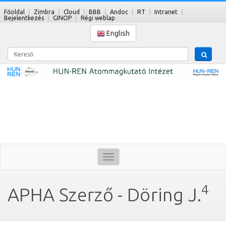
Főoldal
Zimbra
Cloud
BBB
Andoc
RT
Intranet
Bejelentkezés
GINOP
Régi weblap
English
Kereső
Toggle
navigation
4
APHA Szerző - Döring J.