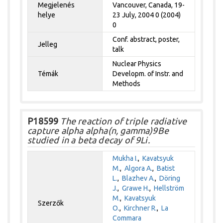
Megjelenés
Vancouver, Canada, 19-
helye
23 July, 2004 0 (2004)
0
Conf. abstract, poster,
Jelleg
talk
Nuclear Physics
Témák
Developm. of Instr. and
Methods
P18599
The reaction of triple radiative
capture alpha alpha(n, gamma)9Be
studied in a beta decay of 9Li.
Mukha I.
,
Kavatsyuk
M.
,
Algora A.
,
Batist
L.
,
Blazhev A.
,
Döring
J.
,
Grawe H.
,
Hellström
M.
,
Kavatsyuk
Szerzők
O.
,
Kirchner R.
,
La
Commara