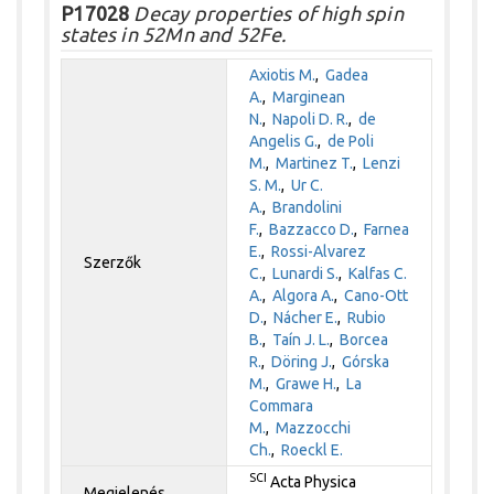
P17028
Decay properties of high spin
states in 52Mn and 52Fe.
Axiotis M.
,
Gadea
A.
,
Marginean
N.
,
Napoli D. R.
,
de
Angelis G.
,
de Poli
M.
,
Martinez T.
,
Lenzi
S. M.
,
Ur C.
A.
,
Brandolini
F.
,
Bazzacco D.
,
Farnea
E.
,
Rossi-Alvarez
Szerzők
C.
,
Lunardi S.
,
Kalfas C.
A.
,
Algora A.
,
Cano-Ott
D.
,
Nácher E.
,
Rubio
B.
,
Taín J. L.
,
Borcea
R.
,
Döring J.
,
Górska
M.
,
Grawe H.
,
La
Commara
M.
,
Mazzocchi
Ch.
,
Roeckl E.
SCI
Acta Physica
Megjelenés