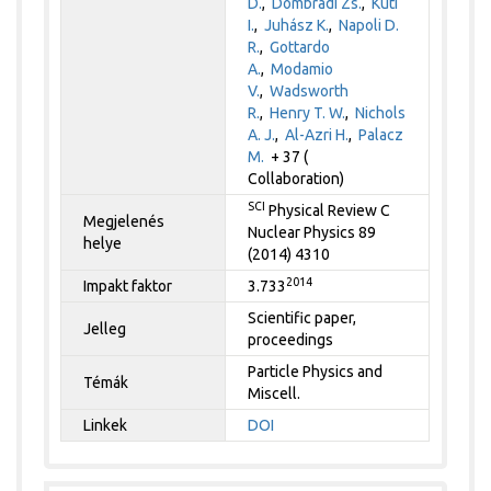
D.
,
Dombrádi Zs.
,
Kuti
I.
,
Juhász K.
,
Napoli D.
R.
,
Gottardo
A.
,
Modamio
V.
,
Wadsworth
R.
,
Henry T. W.
,
Nichols
A. J.
,
Al-Azri H.
,
Palacz
M.
+ 37 (
Collaboration)
SCI
Physical Review C
Megjelenés
Nuclear Physics 89
helye
(2014) 4310
2014
Impakt faktor
3.733
Scientific paper,
Jelleg
proceedings
Particle Physics and
Témák
Miscell.
Linkek
DOI