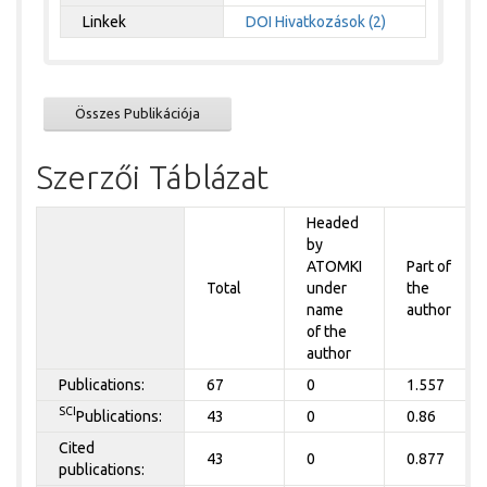
Linkek
DOI
Hivatkozások (2)
Összes Publikációja
Szerzői Táblázat
Headed
by
ATOMKI
Part of
Total
under
the
name
author
of the
author
Publications:
67
0
1.557
SCI
Publications:
43
0
0.86
Cited
43
0
0.877
publications: