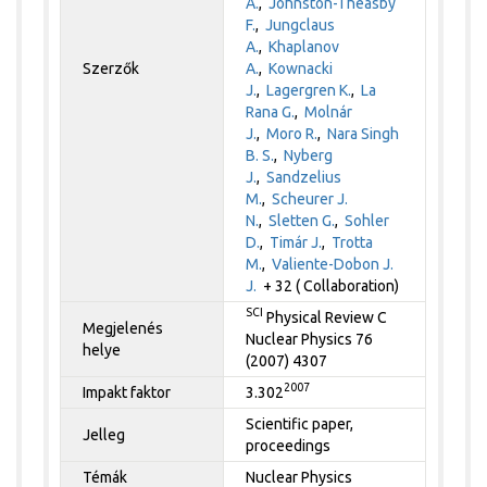
A.
,
Johnston-Theasby
F.
,
Jungclaus
A.
,
Khaplanov
Szerzők
A.
,
Kownacki
J.
,
Lagergren K.
,
La
Rana G.
,
Molnár
J.
,
Moro R.
,
Nara Singh
B. S.
,
Nyberg
J.
,
Sandzelius
M.
,
Scheurer J.
N.
,
Sletten G.
,
Sohler
D.
,
Timár J.
,
Trotta
M.
,
Valiente-Dobon J.
J.
+ 32 ( Collaboration)
SCI
Physical Review C
Megjelenés
Nuclear Physics 76
helye
(2007) 4307
2007
Impakt faktor
3.302
Scientific paper,
Jelleg
proceedings
Témák
Nuclear Physics