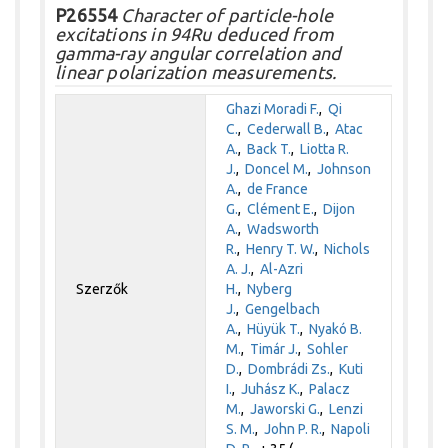
P26554
Character of particle-hole
excitations in 94Ru deduced from
gamma-ray angular correlation and
linear polarization measurements.
Ghazi Moradi F.
,
Qi
C.
,
Cederwall B.
,
Atac
A.
,
Back T.
,
Liotta R.
J.
,
Doncel M.
,
Johnson
A.
,
de France
G.
,
Clément E.
,
Dijon
A.
,
Wadsworth
R.
,
Henry T. W.
,
Nichols
A. J.
,
Al-Azri
Szerzők
H.
,
Nyberg
J.
,
Gengelbach
A.
,
Hüyük T.
,
Nyakó B.
M.
,
Timár J.
,
Sohler
D.
,
Dombrádi Zs.
,
Kuti
I.
,
Juhász K.
,
Palacz
M.
,
Jaworski G.
,
Lenzi
S. M.
,
John P. R.
,
Napoli