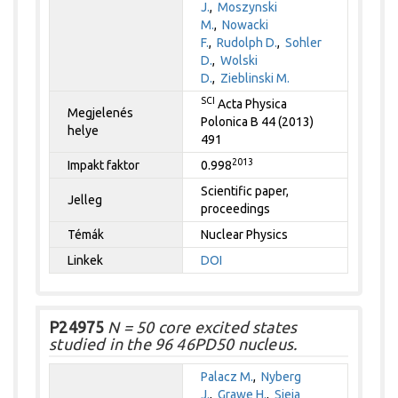
J.
,
Moszynski
M.
,
Nowacki
F.
,
Rudolph D.
,
Sohler
D.
,
Wolski
D.
,
Zieblinski M.
SCI
Acta Physica
Megjelenés
Polonica B 44 (2013)
helye
491
2013
Impakt faktor
0.998
Scientific paper,
Jelleg
proceedings
Témák
Nuclear Physics
Linkek
DOI
P24975
N = 50 core excited states
studied in the 96 46PD50 nucleus.
Palacz M.
,
Nyberg
J.
,
Grawe H.
,
Sieja