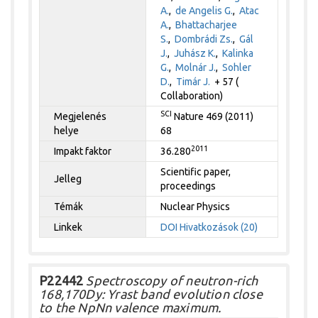
A.
,
de Angelis G.
,
Atac
A.
,
Bhattacharjee
S.
,
Dombrádi Zs.
,
Gál
J.
,
Juhász K.
,
Kalinka
G.
,
Molnár J.
,
Sohler
D.
,
Timár J.
+ 57 (
Collaboration)
SCI
Megjelenés
Nature 469 (2011)
helye
68
2011
Impakt faktor
36.280
Scientific paper,
Jelleg
proceedings
Témák
Nuclear Physics
Linkek
DOI
Hivatkozások (20)
P22442
Spectroscopy of neutron-rich
168,170Dy: Yrast band evolution close
to the NpNn valence maximum.