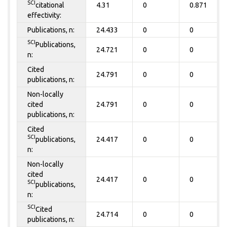
SCI
citational
4.31
0
0.871
effectivity:
Publications, n:
24.433
0
0
SCI
Publications,
24.721
0
0
n:
Cited
24.791
0
0
publications, n:
Non-locally
cited
24.791
0
0
publications, n:
Cited
SCI
publications,
24.417
0
0
n:
Non-locally
cited
24.417
0
0
SCI
publications,
n:
SCI
Cited
24.714
0
0
publications, n: