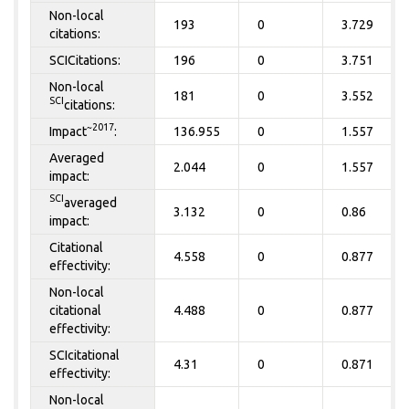
Non-local
193
0
3.729
citations:
SCICitations:
196
0
3.751
Non-local
181
0
3.552
SCI
citations:
~2017
Impact
:
136.955
0
1.557
Averaged
2.044
0
1.557
impact:
SCI
averaged
3.132
0
0.86
impact:
Citational
4.558
0
0.877
effectivity:
Non-local
citational
4.488
0
0.877
effectivity:
SCIcitational
4.31
0
0.871
effectivity:
Non-local