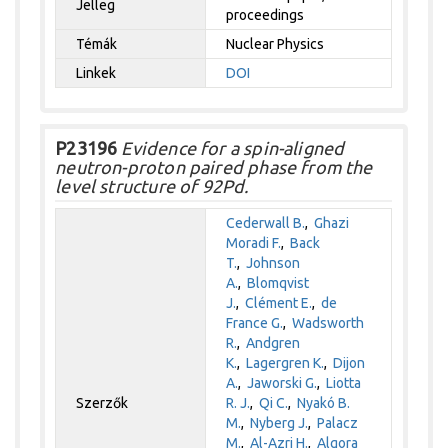
Jelleg
proceedings
Témák
Nuclear Physics
Linkek
DOI
P23196
Evidence for a spin-aligned
neutron-proton paired phase from the
level structure of 92Pd.
Cederwall B.
,
Ghazi
Moradi F.
,
Back
T.
,
Johnson
A.
,
Blomqvist
J.
,
Clément E.
,
de
France G.
,
Wadsworth
R.
,
Andgren
K.
,
Lagergren K.
,
Dijon
A.
,
Jaworski G.
,
Liotta
Szerzők
R. J.
,
Qi C.
,
Nyakó B.
M.
,
Nyberg J.
,
Palacz
M.
,
Al-Azri H.
,
Algora