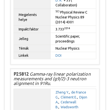
D. R.
+ 35 (
Collaboration)
SCI
Physical Review C
Megjelenés
Nuclear Physics 89
helye
(2014) 4301
2014
Impakt faktor
3.733
Scientific paper,
Jelleg
proceedings
Témák
Nuclear Physics
Linkek
DOI
P25812
Gamma-ray linear polarization
measurements and (g9/2)-3 neutron
alignment in 91Ru.
Zheng Y.
,
de France
G.
,
Clément E.
,
Dijon
A.
,
Cederwall
B.
,
Wadsworth