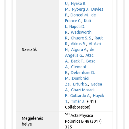
U.
,
Nyakó B.
M.
,
Nyberg J.
,
Davies
P.
,
Doncel M.
,
de
France G.
,
Kuti
I.
,
Napoli D.
R.
,
Wadsworth
R.
,
Ghugre S. S.
,
Raut
R.
,
Akkus B.
,
Al-Azri
Szerzők
H.
,
Algora A.
,
de
Angelis G.
,
Atac
A.
,
Back T.
,
Boso
A.
,
Clément
E.
,
Debenham D.
M.
,
Dombrádi
Zs.
,
Erturk S.
,
Gadea
A.
,
Ghazi Moradi
F.
,
Gottardo A.
,
Hüyük
T.
,
Timár J.
+ 41 (
Collaboration)
SCI
Acta Physica
Megjelenés
Polonica B 48 (2017)
helye
325