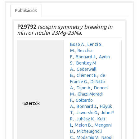
Publikációk
P29792
Isospin symmetry breaking in
mirror nuclei 23Mg-23Na.
Boso A.
,
Lenzi S.
M.
,
Recchia
F.
,
Bonnard J.
,
Aydin
S.
,
Bentley M
A.
,
Cederwall
B.
,
Clément E.
,
de
France G.
,
Di Nitto
A.
,
Dijon A.
,
Doncel
M.
,
Ghazi Moradi
F.
,
Gottardo
Szerzők
A.
,
Bonnard J.
,
Hüyük
T.
,
Jaworski G.
,
John P.
R.
,
Juhász K.
,
Kuti
I.
,
Melon B.
,
Mengoni
D.
,
Michelagnoli
C.
,
Modamio V.
,
Napoli