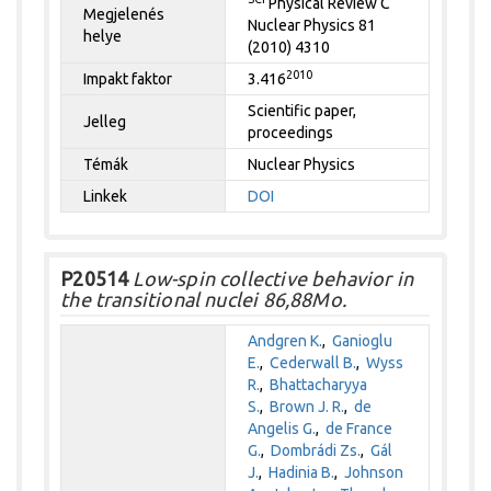
Physical Review C
Megjelenés
Nuclear Physics 81
helye
(2010) 4310
2010
Impakt faktor
3.416
Scientific paper,
Jelleg
proceedings
Témák
Nuclear Physics
Linkek
DOI
P20514
Low-spin collective behavior in
the transitional nuclei 86,88Mo.
Andgren K.
,
Ganioglu
E.
,
Cederwall B.
,
Wyss
R.
,
Bhattacharyya
S.
,
Brown J. R.
,
de
Angelis G.
,
de France
G.
,
Dombrádi Zs.
,
Gál
J.
,
Hadinia B.
,
Johnson