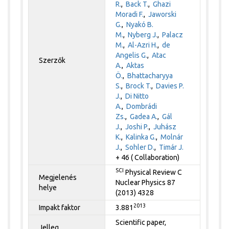
R.
,
Back T.
,
Ghazi
Moradi F.
,
Jaworski
G.
,
Nyakó B.
M.
,
Nyberg J.
,
Palacz
M.
,
Al-Azri H.
,
de
Angelis G.
,
Atac
Szerzők
A.
,
Aktas
Ö.
,
Bhattacharyya
S.
,
Brock T.
,
Davies P.
J.
,
Di Nitto
A.
,
Dombrádi
Zs.
,
Gadea A.
,
Gál
J.
,
Joshi P.
,
Juhász
K.
,
Kalinka G.
,
Molnár
J.
,
Sohler D.
,
Timár J.
+ 46 ( Collaboration)
SCI
Physical Review C
Megjelenés
Nuclear Physics 87
helye
(2013) 4328
2013
Impakt faktor
3.881
Scientific paper,
Jelleg