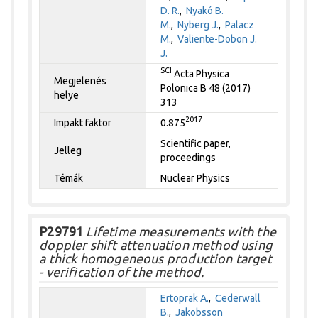
D. R.
,
Nyakó B.
M.
,
Nyberg J.
,
Palacz
M.
,
Valiente-Dobon J.
J.
SCI
Acta Physica
Megjelenés
Polonica B 48 (2017)
helye
313
2017
Impakt faktor
0.875
Scientific paper,
Jelleg
proceedings
Témák
Nuclear Physics
P29791
Lifetime measurements with the
doppler shift attenuation method using
a thick homogeneous production target
- verification of the method.
Ertoprak A.
,
Cederwall
B.
,
Jakobsson