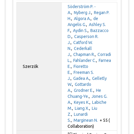
Söderström P. -
A.
,
Nyberg J.
,
Regan P.
H.
,
Algora A.
,
de
Angelis G.
,
Ashley S.
F.
,
Aydin S.
,
Bazzacco
D.
,
Casperson R.
J.
,
Catford W.
N.
,
Cederkall
J.
,
Chapman R.
,
Corradi
L.
,
Fahlander C.
,
Farnea
Szerzők
E.
,
Fioretto
E.
,
Freeman S.
J.
,
Gadea A.
,
Gelletly
W.
,
Gottardo
A.
,
Grodner E.
,
He
Chuang-Ye.
,
Jones G.
A.
,
Keyes K.
,
Labiche
M.
,
Liang X.
,
Liu
Z.
,
Lunardi
S.
,
Marginean N.
+ 55 (
Collaboration)
SCI