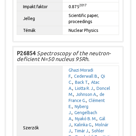
2017
Impakt faktor
0.875
Scientific paper,
Jelleg
proceedings
Témák
Nuclear Physics
P26854
Spectroscopy of the neutron-
deficient N=50 nucleus 95Rh.
Ghazi Moradi
F.
,
Cederwall B.
,
Qi
C.
,
Back T.
,
Atac
A.
,
Liotta R. J.
,
Doncel
M.
,
Johnson A.
,
de
France G.
,
Clément
E.
,
Nyberg
J.
,
Gengelbach
A.
,
Nyakó B. M.
,
Gál
J.
,
Kalinka G.
,
Molnár
Szerzők
J.
,
Timár J.
,
Sohler