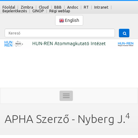
Főoldal
Zimbra
Cloud
BBB
Andoc
RT
Intranet
Bejelentkezés
GINOP
Régi weblap
English
Kereső
Toggle
navigation
4
APHA Szerző - Nyberg J.