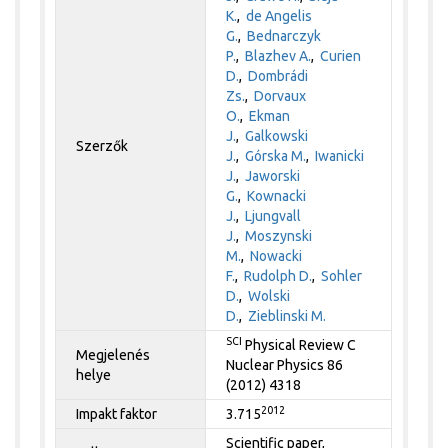
K.
,
de Angelis
G.
,
Bednarczyk
P.
,
Blazhev A.
,
Curien
D.
,
Dombrádi
Zs.
,
Dorvaux
O.
,
Ekman
J.
,
Galkowski
Szerzők
J.
,
Górska M.
,
Iwanicki
J.
,
Jaworski
G.
,
Kownacki
J.
,
Ljungvall
J.
,
Moszynski
M.
,
Nowacki
F.
,
Rudolph D.
,
Sohler
D.
,
Wolski
D.
,
Zieblinski M.
SCI
Physical Review C
Megjelenés
Nuclear Physics 86
helye
(2012) 4318
2012
Impakt faktor
3.715
Scientific paper,