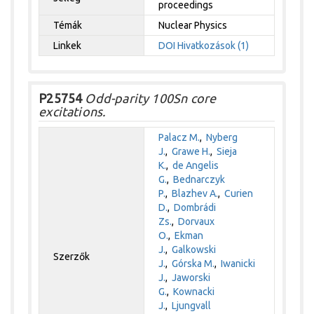
proceedings
Témák
Nuclear Physics
Linkek
DOI
Hivatkozások (1)
P25754
Odd-parity 100Sn core
excitations.
Palacz M.
,
Nyberg
J.
,
Grawe H.
,
Sieja
K.
,
de Angelis
G.
,
Bednarczyk
P.
,
Blazhev A.
,
Curien
D.
,
Dombrádi
Zs.
,
Dorvaux
O.
,
Ekman
J.
,
Galkowski
Szerzők
J.
,
Górska M.
,
Iwanicki
J.
,
Jaworski
G.
,
Kownacki
J.
,
Ljungvall