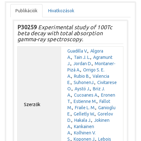
Publikációk
Hivatkozások
P30259
Experimental study of 100Tc
beta decay with total absorption
gamma-ray spectroscopy.
Guadilla V.
,
Algora
A.
,
Tain J. L.
,
Agramunt
J.
,
Jordan D.
,
Montaner-
Pizá A.
,
Orrigo S. E.
A.
,
Rubio B.
,
Valencia
E.
,
SuhonenJ.
,
Civitarese
O.
,
Aystö J.
,
Briz J.
A.
,
Cucoanes A.
,
Eronen
T.
,
Estienne M.
,
Fallot
Szerzők
M.
,
Fraile L. M.
,
Ganioglu
E.
,
Gelletly W.
,
Gorelov
D.
,
Hakala J.
,
Jokinen
A.
,
Kankainen
A.
,
Kolhinen V.
S.
,
Koponen J.
,
Lebois