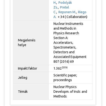
H.
,
Podolyák
Zs.
,
Pretel
C.
,
Reponen M.
,
Riego
A.
+ 34 ( Collaboration)
Nuclear Instruments
and Methods in
Physics Research
Section A:
Megjelenés
Accelerators,
helye
Spectrometers,
Detectors and
Associated Equipment
807 (2016) 69
2016
Impakt faktor
1.362
Scientific paper,
Jelleg
proceedings
Nuclear Physics
Témák
Developm. of Instr. and
Methods