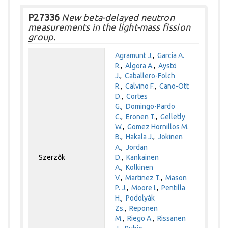
P27336
New beta-delayed neutron
measurements in the light-mass fission
group.
Agramunt J.
,
Garcia A.
R.
,
Algora A.
,
Aystö
J.
,
Caballero-Folch
R.
,
Calvino F.
,
Cano-Ott
D.
,
Cortes
G.
,
Domingo-Pardo
C.
,
Eronen T.
,
Gelletly
W.
,
Gomez Hornillos M.
B.
,
Hakala J.
,
Jokinen
A.
,
Jordan
Szerzők
D.
,
Kankainen
A.
,
Kolkinen
V.
,
Martinez T.
,
Mason
P. J.
,
Moore I.
,
Pentilla
H.
,
Podolyák
Zs.
,
Reponen
M.
,
Riego A.
,
Rissanen