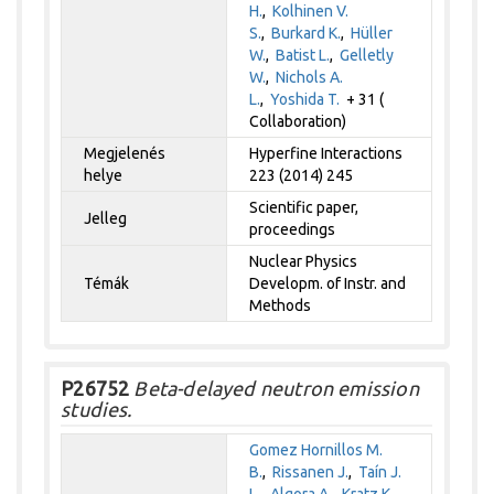
H.
,
Kolhinen V.
S.
,
Burkard K.
,
Hüller
W.
,
Batist L.
,
Gelletly
W.
,
Nichols A.
L.
,
Yoshida T.
+ 31 (
Collaboration)
Megjelenés
Hyperfine Interactions
helye
223 (2014) 245
Scientific paper,
Jelleg
proceedings
Nuclear Physics
Témák
Developm. of Instr. and
Methods
P26752
Beta-delayed neutron emission
studies.
Gomez Hornillos M.
B.
,
Rissanen J.
,
Taín J.