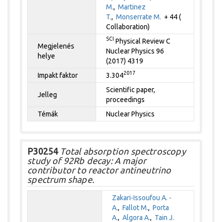
M.
,
Martinez
T.
,
Monserrate M.
+ 44 (
Collaboration)
SCI
Physical Review C
Megjelenés
Nuclear Physics 96
helye
(2017) 4319
2017
Impakt faktor
3.304
Scientific paper,
Jelleg
proceedings
Témák
Nuclear Physics
P30254
Total absorption spectroscopy
study of 92Rb decay: A major
contributor to reactor antineutrino
spectrum shape.
Zakari-Issoufou A. -
A.
,
Fallot M.
,
Porta
A.
,
Algora A.
,
Tain J.