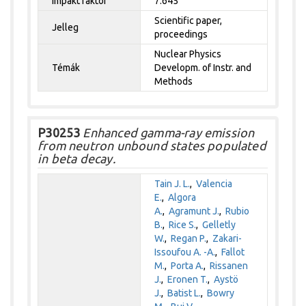
Impakt faktor
7.645
Scientific paper,
Jelleg
proceedings
Nuclear Physics
Témák
Developm. of Instr. and
Methods
P30253
Enhanced gamma-ray emission
from neutron unbound states populated
in beta decay.
Tain J. L.
,
Valencia
E.
,
Algora
A.
,
Agramunt J.
,
Rubio
B.
,
Rice S.
,
Gelletly
W.
,
Regan P.
,
Zakari-
Issoufou A. -A.
,
Fallot
M.
,
Porta A.
,
Rissanen
J.
,
Eronen T.
,
Aystö
J.
,
Batist L.
,
Bowry