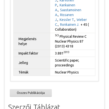
J.
,
Karvonen
P.
,
Kankainen
A.
,
Saastamoinen
A.
,
Rissanen
J.
,
Kessler T.
,
Weber
C.
,
Ronkainen J.
+ 45 (
Collaboration)
SCI
Physical Review C
Megjelenés
Nuclear Physics 87
helye
(2013) 4318
2013
Impakt faktor
3.881
Scientific paper,
Jelleg
proceedings
Témák
Nuclear Physics
Összes Publikációja
Szerzői Táblázat