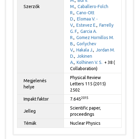
M.
,
Bui V.
Szerzők
M.
,
Caballero-Folch
R.
,
Cano-Ott
D.
,
Elomaa V. -
V.
,
Estevez E.
,
Farrelly
G. F.
,
Garcia A.
R.
,
Gomez Hornillos M.
B.
,
Gorlychev
V.
,
Hakala J.
,
Jordan M.
D.
,
Jokinen
A.
,
Kolhinen V. S.
+ 38 (
Collaboration)
Physical Review
Megjelenés
Letters 115 (2015)
helye
2502
2015
Impakt faktor
7.645
Scientific paper,
Jelleg
proceedings
Témák
Nuclear Physics