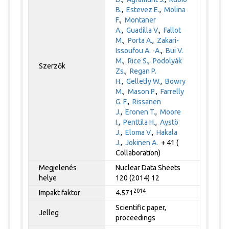
B.
,
Estevez E.
,
Molina
F.
,
Montaner
A.
,
Guadilla V.
,
Fallot
M.
,
Porta A.
,
Zakari-
Issoufou A. -A.
,
Bui V.
M.
,
Rice S.
,
Podolyák
Szerzők
Zs.
,
Regan P.
H.
,
Gelletly W.
,
Bowry
M.
,
Mason P.
,
Farrelly
G. F.
,
Rissanen
J.
,
Eronen T.
,
Moore
I.
,
Penttila H.
,
Aystö
J.
,
Eloma V.
,
Hakala
J.
,
Jokinen A.
+ 41 (
Collaboration)
Megjelenés
Nuclear Data Sheets
helye
120 (2014) 12
2014
Impakt faktor
4.571
Scientific paper,
Jelleg
proceedings