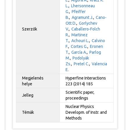
L.
,
Algora A.
,
Kratz K.
L.
,
Lhersonneau
G.
,
Pfeiffer
B.
,
Agramunt J.
,
Cano-
Ott D.
,
Gorlychev
Szerzők
V.
,
Caballero-Folch
R.
,
Martinez
T.
,
Achouri L.
,
Calvino
F.
,
Cortes G.
,
Eronen
T.
,
García A.
,
Parlog
M.
,
Podolyák
Zs.
,
Pretel C.
,
Valencia
E.
Megjelenés
Hyperfine Interactions
helye
223 (2014) 185
Scientific paper,
Jelleg
proceedings
Nuclear Physics
Témák
Developm. of Instr. and
Methods