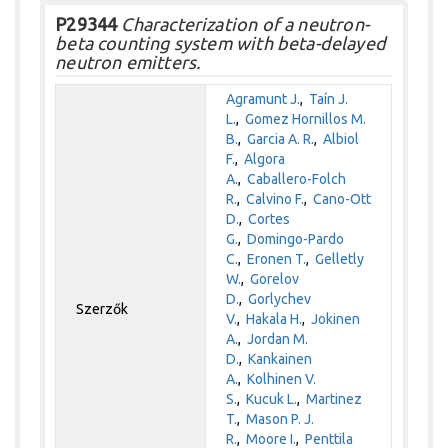
P29344
Characterization of a neutron-
beta counting system with beta-delayed
neutron emitters.
Agramunt J.
,
Taín J.
L.
,
Gomez Hornillos M.
B.
,
Garcia A. R.
,
Albiol
F.
,
Algora
A.
,
Caballero-Folch
R.
,
Calvino F.
,
Cano-Ott
D.
,
Cortes
G.
,
Domingo-Pardo
C.
,
Eronen T.
,
Gelletly
W.
,
Gorelov
D.
,
Gorlychev
Szerzők
V.
,
Hakala H.
,
Jokinen
A.
,
Jordan M.
D.
,
Kankainen
A.
,
Kolhinen V.
S.
,
Kucuk L.
,
Martinez
T.
,
Mason P. J.
R.
,
Moore I.
,
Penttila