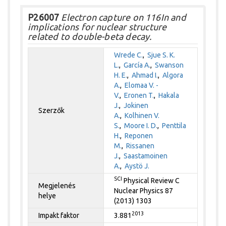
P26007
Electron capture on 116In and
implications for nuclear structure
related to double-beta decay.
Wrede C.
,
Sjue S. K.
L.
,
García A.
,
Swanson
H. E.
,
Ahmad I.
,
Algora
A.
,
Elomaa V. -
V.
,
Eronen T.
,
Hakala
J.
,
Jokinen
Szerzők
A.
,
Kolhinen V.
S.
,
Moore I. D.
,
Penttila
H.
,
Reponen
M.
,
Rissanen
J.
,
Saastamoinen
A.
,
Aystö J.
SCI
Physical Review C
Megjelenés
Nuclear Physics 87
helye
(2013) 1303
2013
Impakt faktor
3.881