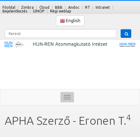
Főoldal
Zimbra
Cloud
BBB
Andoc
RT
Intranet
Bejelentkezés
GINOP
Régi weblap
English
Kereső
Toggle
navigation
4
APHA Szerző - Eronen T.