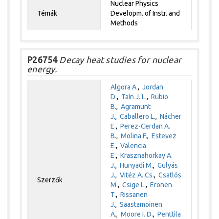
Nuclear Physics
Témák
Developm. of Instr. and
Methods
P26754
Decay heat studies for nuclear
energy.
Algora A.
,
Jordan
D.
,
Taín J. L.
,
Rubio
B.
,
Agramunt
J.
,
Caballero L.
,
Nácher
E.
,
Perez-Cerdan A.
B.
,
Molina F.
,
Estevez
E.
,
Valencia
E.
,
Krasznahorkay A.
J.
,
Hunyadi M.
,
Gulyás
J.
,
Vitéz A. Cs.
,
Csatlós
Szerzők
M.
,
Csige L.
,
Eronen
T.
,
Rissanen
J.
,
Saastamoinen
A.
,
Moore I. D.
,
Penttila