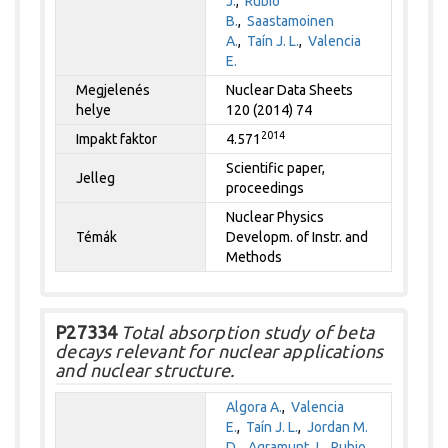
J.
,
Rubio
B.
,
Saastamoinen
A.
,
Taín J. L.
,
Valencia
E.
Megjelenés
Nuclear Data Sheets
helye
120 (2014) 74
2014
Impakt faktor
4.571
Scientific paper,
Jelleg
proceedings
Nuclear Physics
Témák
Developm. of Instr. and
Methods
P27334
Total absorption study of beta
decays relevant for nuclear applications
and nuclear structure.
Algora A.
,
Valencia
E.
,
Taín J. L.
,
Jordan M.
D.
,
Agramunt J.
,
Rubio