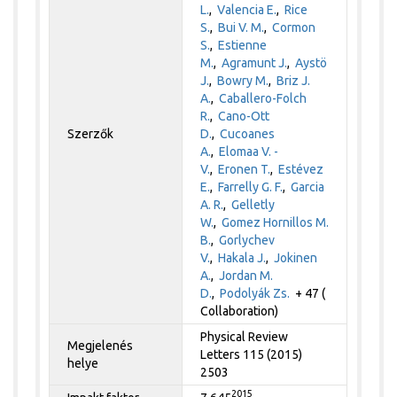
L.
,
Valencia E.
,
Rice
S.
,
Bui V. M.
,
Cormon
S.
,
Estienne
M.
,
Agramunt J.
,
Aystö
J.
,
Bowry M.
,
Briz J.
A.
,
Caballero-Folch
R.
,
Cano-Ott
Szerzők
D.
,
Cucoanes
A.
,
Elomaa V. -
V.
,
Eronen T.
,
Estévez
E.
,
Farrelly G. F.
,
Garcia
A. R.
,
Gelletly
W.
,
Gomez Hornillos M.
B.
,
Gorlychev
V.
,
Hakala J.
,
Jokinen
A.
,
Jordan M.
D.
,
Podolyák Zs.
+ 47 (
Collaboration)
Physical Review
Megjelenés
Letters 115 (2015)
helye
2503
2015