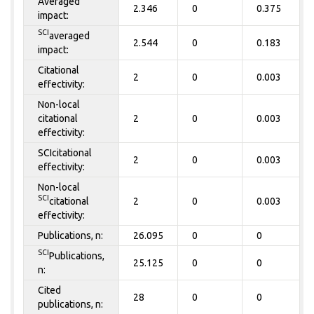
Averaged
2.346
0
0.375
impact:
SCI
averaged
2.544
0
0.183
impact:
Citational
2
0
0.003
effectivity:
Non-local
citational
2
0
0.003
effectivity:
SCIcitational
2
0
0.003
effectivity:
Non-local
SCI
citational
2
0
0.003
effectivity:
Publications, n:
26.095
0
0
SCI
Publications,
25.125
0
0
n:
Cited
28
0
0
publications, n: