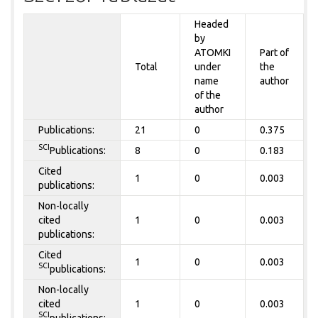
Headed
by
ATOMKI
Part of
Total
under
the
name
author
of the
author
Publications:
21
0
0.375
SCI
Publications:
8
0
0.183
Cited
1
0
0.003
publications:
Non-locally
cited
1
0
0.003
publications:
Cited
1
0
0.003
SCI
publications:
Non-locally
cited
1
0
0.003
SCI
publications: