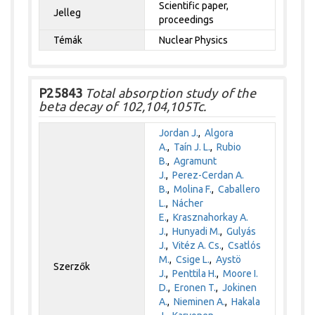
Scientific paper,
Jelleg
proceedings
Témák
Nuclear Physics
P25843
Total absorption study of the
beta decay of 102,104,105Tc.
Jordan J.
,
Algora
A.
,
Taín J. L.
,
Rubio
B.
,
Agramunt
J.
,
Perez-Cerdan A.
B.
,
Molina F.
,
Caballero
L.
,
Nácher
E.
,
Krasznahorkay A.
J.
,
Hunyadi M.
,
Gulyás
J.
,
Vitéz A. Cs.
,
Csatlós
M.
,
Csige L.
,
Aystö
Szerzők
J.
,
Penttila H.
,
Moore I.
D.
,
Eronen T.
,
Jokinen
A.
,
Nieminen A.
,
Hakala