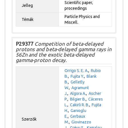
Scientific paper,
Jelleg
proceedings
Particle Physics and
Témák
Miscell.
P29377
Competition of beta-delayed
protons and beta-delayed gamma rays in
56Zn and the exotic beta-delayed
gamma-proton decay.
Orrigo S. E. A.
,
Rubio
B.
,
Fujita Y.
,
Blank
B.
,
Gelletly
W.
,
Agramunt
J.
,
Algora A.
,
Ascher
P.
,
Bilgier B.
,
Cáceres
L.
,
Cakirli R. B.
,
Fujita
H.
,
Ganioglu
E.
,
Gerbaux
Szerzők
M.
,
Giovinazzo
J.
,
Grévy S.
,
Kamalou