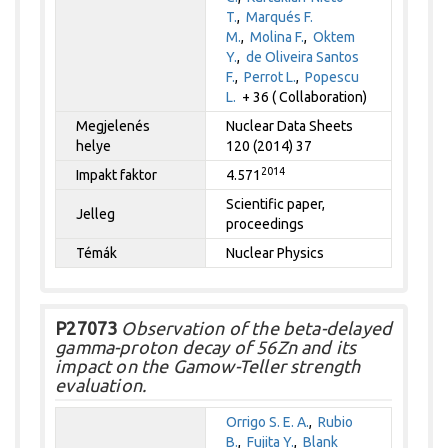
T.
,
Marqués F.
M.
,
Molina F.
,
Oktem
Y.
,
de Oliveira Santos
F.
,
Perrot L.
,
Popescu
L.
+ 36 ( Collaboration)
Megjelenés
Nuclear Data Sheets
helye
120 (2014) 37
2014
Impakt faktor
4.571
Scientific paper,
Jelleg
proceedings
Témák
Nuclear Physics
P27073
Observation of the beta-delayed
gamma-proton decay of 56Zn and its
impact on the Gamow-Teller strength
evaluation.
Orrigo S. E. A.
,
Rubio
B.
,
Fujita Y.
,
Blank