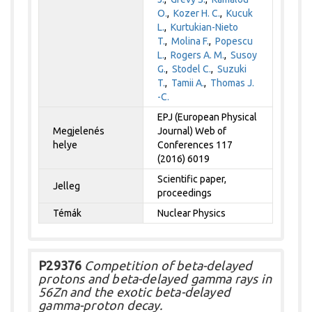
O.
,
Kozer H. C.
,
Kucuk
L.
,
Kurtukian-Nieto
T.
,
Molina F.
,
Popescu
L.
,
Rogers A. M.
,
Susoy
G.
,
Stodel C.
,
Suzuki
T.
,
Tamii A.
,
Thomas J.
-C.
EPJ (European Physical
Megjelenés
Journal) Web of
helye
Conferences 117
(2016) 6019
Scientific paper,
Jelleg
proceedings
Témák
Nuclear Physics
P29376
Competition of beta-delayed
protons and beta-delayed gamma rays in
56Zn and the exotic beta-delayed
gamma-proton decay.