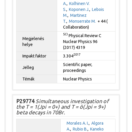
A.
,
Kolhinen V.
S.
,
Koponen J.
,
Lebois
M.
,
Martinez
T.
,
Monserrate M.
+ 44 (
Collaboration)
SCI
Physical Review C
Megjelenés
Nuclear Physics 96
helye
(2017) 4319
2017
Impakt faktor
3.304
Scientific paper,
Jelleg
proceedings
Témák
Nuclear Physics
P29774
Simultaneous investigation of
the T = 1(Jpi = 0+) and T = õ(Jpi = 9+)
beta decays in 70Br.
Morales A. I.
,
Algora
A.
,
Rubio B.
,
Kaneko