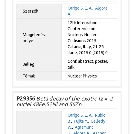
Orrigo S. E. A.
,
Algora
Szerzők
A.
12th International
Conference on
Megjelenés
Nucleus-Nucleus
helye
Collisions 2015.
Catania, Italy, 21-26
June, 2015 0 (2015) 0
Conf. abstract, poster,
Jelleg
talk
Témák
Nuclear Physics
P29356
Beta decay of the exotic Tz = -2
nuclei 48Fe,52Ni and 56Zn.
Orrigo S. E. A.
,
Rubio
B.
,
Fujita Y.
,
Gelletly
W.
,
Agramunt
J.
,
Algora A.
,
Ascher