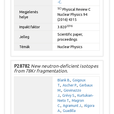
-C.
SCI
Physical Review C
Megjelenés
Nuclear Physics 94
helye
(2016) 4315
2016
Impakt faktor
3.820
Scientific paper,
Jelleg
proceedings
Témák
Nuclear Physics
P28782
New neutron-deficient isotopes
from 78Kr fragmentation.
Blank B.
,
Goigoux
T.
,
Ascher P.
,
Gerbaux
M.
,
Giovinazzo
J.
,
Grévy S.
,
Kurtukian-
Nieto T.
,
Magron
C.
,
Agramunt J.
,
Algora
A.
,
Guadilla