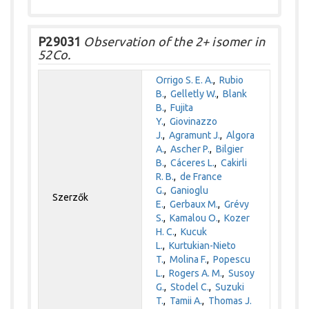
P29031
Observation of the 2+ isomer in
52Co.
Orrigo S. E. A.
,
Rubio
B.
,
Gelletly W.
,
Blank
B.
,
Fujita
Y.
,
Giovinazzo
J.
,
Agramunt J.
,
Algora
A.
,
Ascher P.
,
Bilgier
B.
,
Cáceres L.
,
Cakirli
R. B.
,
de France
G.
,
Ganioglu
Szerzők
E.
,
Gerbaux M.
,
Grévy
S.
,
Kamalou O.
,
Kozer
H. C.
,
Kucuk
L.
,
Kurtukian-Nieto
T.
,
Molina F.
,
Popescu
L.
,
Rogers A. M.
,
Susoy
G.
,
Stodel C.
,
Suzuki
T.
,
Tamii A.
,
Thomas J.