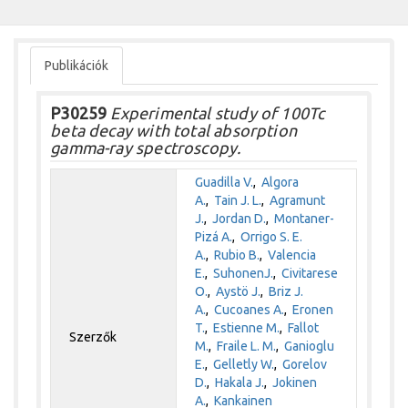
Publikációk
P30259
Experimental study of 100Tc
beta decay with total absorption
gamma-ray spectroscopy.
Guadilla V.
,
Algora
A.
,
Tain J. L.
,
Agramunt
J.
,
Jordan D.
,
Montaner-
Pizá A.
,
Orrigo S. E.
A.
,
Rubio B.
,
Valencia
E.
,
SuhonenJ.
,
Civitarese
O.
,
Aystö J.
,
Briz J.
A.
,
Cucoanes A.
,
Eronen
T.
,
Estienne M.
,
Fallot
Szerzők
M.
,
Fraile L. M.
,
Ganioglu
E.
,
Gelletly W.
,
Gorelov
D.
,
Hakala J.
,
Jokinen
A.
,
Kankainen