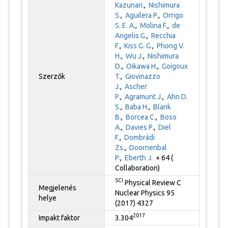
Kazunari.
,
Nishimura
S.
,
Aguilera P.
,
Orrigo
S. E. A.
,
Molina F.
,
de
Angelis G.
,
Recchia
F.
,
Kiss G. G.
,
Phong V.
H.
,
Wu J.
,
Nishimura
D.
,
Oikawa H.
,
Goigoux
Szerzők
T.
,
Giovinazzo
J.
,
Ascher
P.
,
Agramunt J.
,
Ahn D.
S.
,
Baba H.
,
Blank
B.
,
Borcea C.
,
Boso
A.
,
Davies P.
,
Diel
F.
,
Dombrádi
Zs.
,
Doornenbal
P.
,
Eberth J.
+ 64 (
Collaboration)
SCI
Physical Review C
Megjelenés
Nuclear Physics 95
helye
(2017) 4327
2017
Impakt faktor
3.304