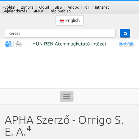
Főoldal
Zimbra
Cloud
BBB
Andoc
RT
Intranet
Bejelentkezés
GINOP
Régi weblap
English
Kereső
Toggle
navigation
APHA Szerző - Orrigo S.
4
E. A.