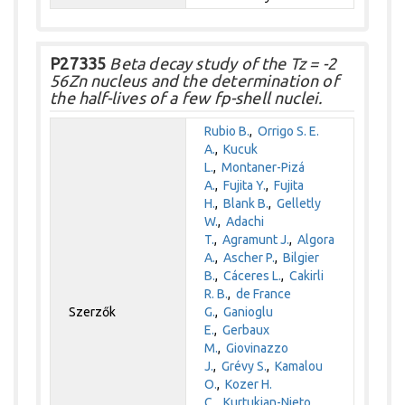
P27335
Beta decay study of the Tz = -2
56Zn nucleus and the determination of
the half-lives of a few fp-shell nuclei.
Rubio B.
,
Orrigo S. E.
A.
,
Kucuk
L.
,
Montaner-Pizá
A.
,
Fujita Y.
,
Fujita
H.
,
Blank B.
,
Gelletly
W.
,
Adachi
T.
,
Agramunt J.
,
Algora
A.
,
Ascher P.
,
Bilgier
B.
,
Cáceres L.
,
Cakirli
R. B.
,
de France
Szerzők
G.
,
Ganioglu
E.
,
Gerbaux
M.
,
Giovinazzo
J.
,
Grévy S.
,
Kamalou
O.
,
Kozer H.
C.
,
Kurtukian-Nieto