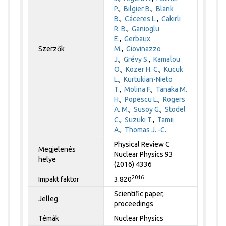
P.
,
Bilgier B.
,
Blank
B.
,
Cáceres L.
,
Cakirli
R. B.
,
Ganioglu
E.
,
Gerbaux
Szerzők
M.
,
Giovinazzo
J.
,
Grévy S.
,
Kamalou
O.
,
Kozer H. C.
,
Kucuk
L.
,
Kurtukian-Nieto
T.
,
Molina F.
,
Tanaka M.
H.
,
Popescu L.
,
Rogers
A. M.
,
Susoy G.
,
Stodel
C.
,
Suzuki T.
,
Tamii
A.
,
Thomas J. -C.
Physical Review C
Megjelenés
Nuclear Physics 93
helye
(2016) 4336
2016
Impakt faktor
3.820
Scientific paper,
Jelleg
proceedings
Témák
Nuclear Physics