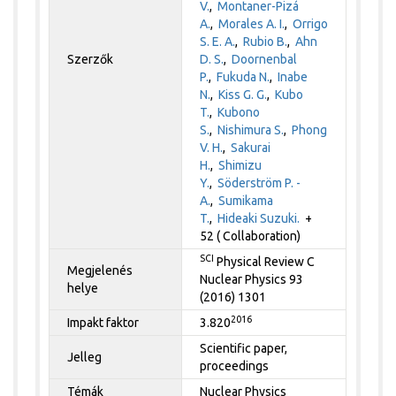
V.
,
Montaner-Pizá
A.
,
Morales A. I.
,
Orrigo
S. E. A.
,
Rubio B.
,
Ahn
Szerzők
D. S.
,
Doornenbal
P.
,
Fukuda N.
,
Inabe
N.
,
Kiss G. G.
,
Kubo
T.
,
Kubono
S.
,
Nishimura S.
,
Phong
V. H.
,
Sakurai
H.
,
Shimizu
Y.
,
Söderström P. -
A.
,
Sumikama
T.
,
Hideaki Suzuki.
+
52 ( Collaboration)
SCI
Physical Review C
Megjelenés
Nuclear Physics 93
helye
(2016) 1301
2016
Impakt faktor
3.820
Scientific paper,
Jelleg
proceedings
Témák
Nuclear Physics