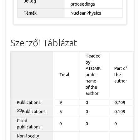
Jelleg
proceedings
Témák
Nuclear Physics
Szerzői Táblázat
Headed
by
ATOMKI
Part of
Total
under
the
name
author
of the
author
Publications:
9
0
0.709
SCI
Publications:
5
0
0.109
Cited
0
0
0
publications:
Non-locally