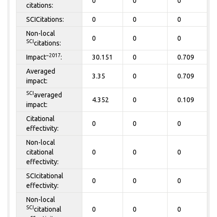
0
0
0
citations:
SCICitations:
0
0
0
Non-local
0
0
0
SCI
citations:
~2017
Impact
:
30.151
0
0.709
Averaged
3.35
0
0.709
impact:
SCI
averaged
4.352
0
0.109
impact:
Citational
0
0
0
effectivity:
Non-local
citational
0
0
0
effectivity:
SCIcitational
0
0
0
effectivity:
Non-local
SCI
citational
0
0
0