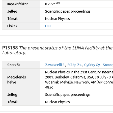
2004
Impakt faktor
0.272
Jelleg
Scientific paper, proceedings
Témák
Nuclear Physics
Linkek
DOI
P15188
The present status of the LUNA facility at t
Laboratory.
Szerzők
Zavatarelli S.
,
Fülöp Zs.
,
Gyürky Gy.
,
Somorj
Nuclear Physics in the 21st Century. Intern
Megjelenés
2001. Berkeley, California, USA, 30 July - 3 
helye
Wozniak. Melville, New York, AIP (AIP Confe
485c
Jelleg
Scientific paper, proceedings
Témák
Nuclear Physics