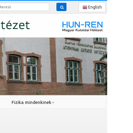
reső
English
Fizika mindenkinek