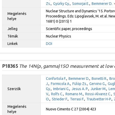
Zs.
,
Gyürky Gy.
,
Somorjai E.
,
Bemmerer D.
+
Nuclear Structure and Dynamics '15. Portor
Megjelenés
Proceedings. Eds: Lipoglavsek, M. et al. N
helye
1681) 0 (2015) 1
Jelleg
Scientific paper, proceedings
Témák
Nuclear Physics
Linkek
DOI
P18365
The 14N(p, gamma)15O measurement at low 
Confortola F.
,
Bemmerer D.
,
Bonetti R.
,
Bro
J.
,
Formicola A.
,
Fülöp Zs.
,
Gervino G.
,
Gugl
Szerzők
Gy.
,
Imbriani G.
,
Jesus A. P.
,
Junker M.
,
Lem
V.
,
Rolfs C.
,
Romano M.
,
Rossi-Alvarez C.
,
O.
,
Strieder F.
,
Terrasi F.
,
Trautvetter H-P.
,
Megjelenés
Nuovo Cimento C 27 (2004) 423
helye