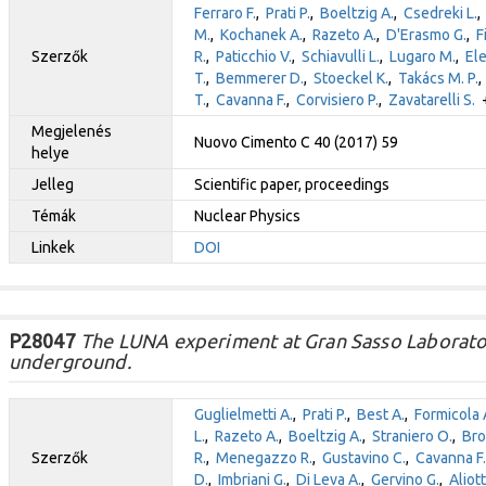
Ferraro F.
,
Prati P.
,
Boeltzig A.
,
Csedreki L.
M.
,
Kochanek A.
,
Razeto A.
,
D'Erasmo G.
,
F
Szerzők
R.
,
Paticchio V.
,
Schiavulli L.
,
Lugaro M.
,
Ele
T.
,
Bemmerer D.
,
Stoeckel K.
,
Takács M. P.
T.
,
Cavanna F.
,
Corvisiero P.
,
Zavatarelli S.
+
Megjelenés
Nuovo Cimento C 40 (2017) 59
helye
Jelleg
Scientific paper, proceedings
Témák
Nuclear Physics
Linkek
DOI
P28047
The LUNA experiment at Gran Sasso Laborator
underground.
Guglielmetti A.
,
Prati P.
,
Best A.
,
Formicola 
L.
,
Razeto A.
,
Boeltzig A.
,
Straniero O.
,
Bro
Szerzők
R.
,
Menegazzo R.
,
Gustavino C.
,
Cavanna F.
D.
,
Imbriani G.
,
Di Leva A.
,
Gervino G.
,
Aliot