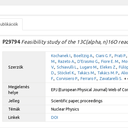
ublikációk
P29794
Feasibility study of the 13C(alpha, n)16O rea
Kochanek I.
,
Boeltzig A.
,
Ciani G. F.
,
Prati P.
M.
,
Razeto A.
,
D'Erasmo G.
,
Fiore E. M.
,
Mos
Szerzők
V.
,
Schiavulli L.
,
Lugaro M.
,
Elekes Z.
,
Fülöp
D.
,
Stöckel K.
,
Takács M.
,
Takács M. P.
,
Alio
F.
,
Corvisiero P.
,
Ferraro F.
,
Zavatarelli S.
+ 4
Megjelenés
EPJ (European Physical Journal) Web of C
helye
Jelleg
Scientific paper, proceedings
Témák
Nuclear Physics
Linkek
DOI