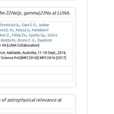
the 22Ne(p, gamma)23Na at LUNA.
,
Formicola A.
,
Ciani G. F.
,
Junker
iora E. M.
,
Mossa V.
,
Pantaleo F.
kes Z.
,
Fülöp Zs.
,
Gyürky Gy.
,
Szücs
,
Aliotta M.
,
Bruno C. G.
,
Davinson
 44 (LUNA Collaboration)
ce. Adelaide, Australia, 11-16 Sept., 2016.
f Science PoS(INPC2016)) INPC2016 (2017)
of astrophysical relevance at