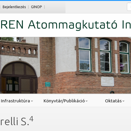
Ke
Bejelentkezés
GINOP
Infrastruktúra
Könyvtár/Publikáció
Oktatás
4
elli S.