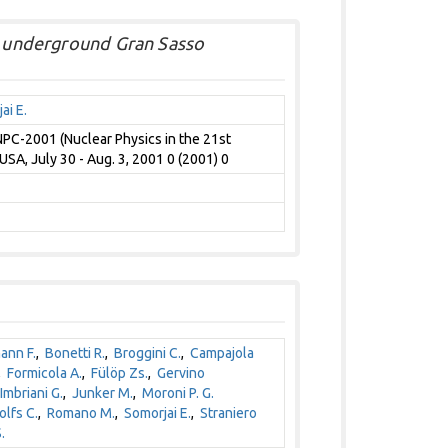
he underground Gran Sasso
ai E.
NPC-2001 (Nuclear Physics in the 21st
 USA, July 30 - Aug. 3, 2001 0 (2001) 0
ann F.
,
Bonetti R.
,
Broggini C.
,
Campajola
,
Formicola A.
,
Fülöp Zs.
,
Gervino
Imbriani G.
,
Junker M.
,
Moroni P. G.
olfs C.
,
Romano M.
,
Somorjai E.
,
Straniero
.