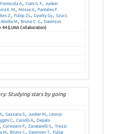
,
Formicola A.
,
Ciani G. F.
,
Junker
iora E. M.
,
Mossa V.
,
Pantaleo F.
kes Z.
,
Fülöp Zs.
,
Gyürky Gy.
,
Szücs
,
Aliotta M.
,
Bruno C. G.
,
Davinson
 44 (LUNA Collaboration)
y: Studying stars by going
A.
,
Gazzana S.
,
Junker M.
,
Leonzi
ggini C.
,
Caciolli A.
,
Depalo
,
Corvisiero P.
,
Zavatarelli S.
,
Trezzi
ta M.
,
Bruno C.
,
Davinson T.
,
Fülöp