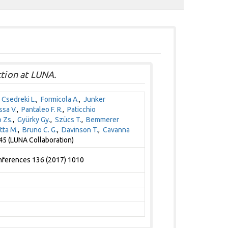
ction at LUNA.
,
Csedreki L.
,
Formicola A.
,
Junker
sa V.
,
Pantaleo F. R.
,
Paticchio
 Zs.
,
Gyürky Gy.
,
Szücs T.
,
Bemmerer
tta M.
,
Bruno C. G.
,
Davinson T.
,
Cavanna
5 (LUNA Collaboration)
onferences 136 (2017) 1010