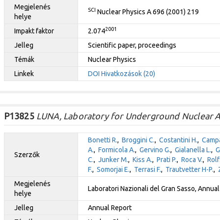
Megjelenés
SCI
Nuclear Physics A 696 (2001) 219
helye
2001
Impakt faktor
2.074
Jelleg
Scientific paper, proceedings
Témák
Nuclear Physics
Linkek
DOI
Hivatkozások (20)
P13825
LUNA, Laboratory for Underground Nuclear A
Bonetti R.
,
Broggini C.
,
Costantini H.
,
Campa
A.
,
Formicola A.
,
Gervino G.
,
Gialanella L.
,
G
Szerzők
C.
,
Junker M.
,
Kiss A.
,
Prati P.
,
Roca V.
,
Rolf
F.
,
Somorjai E.
,
Terrasi F.
,
Trautvetter H-P.
,
Megjelenés
Laboratori Nazionali del Gran Sasso, Annua
helye
Jelleg
Annual Report