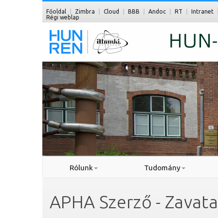
Főoldal
Zimbra
Cloud
BBB
Andoc
RT
Intranet
Régi weblap
Rólunk
Tudomány
APHA Szerző - Zavatar