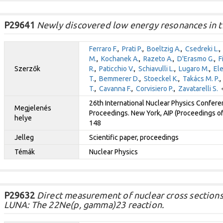
P29641
Newly discovered low energy resonances in 
Ferraro F.
,
Prati P.
,
Boeltzig A.
,
Csedreki L.
M.
,
Kochanek A.
,
Razeto A.
,
D'Erasmo G.
,
F
Szerzők
R.
,
Paticchio V.
,
Schiavulli L.
,
Lugaro M.
,
Ele
T.
,
Bemmerer D.
,
Stoeckel K.
,
Takács M. P.
T.
,
Cavanna F.
,
Corvisiero P.
,
Zavatarelli S.
+
26th International Nuclear Physics Conferen
Megjelenés
Proceedings. New York, AIP (Proceedings o
helye
148
Jelleg
Scientific paper, proceedings
Témák
Nuclear Physics
P29632
Direct measurement of nuclear cross sections 
LUNA: The 22Ne(p, gamma)23 reaction.