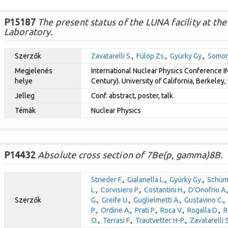
P15187
The present status of the LUNA facility at t
Laboratory.
Szerzők
Zavatarelli S.
,
Fülöp Zs.
,
Gyürky Gy.
,
Somorj
Megjelenés
International Nuclear Physics Conference I
helye
Century). University of California, Berkeley,
Jelleg
Conf. abstract, poster, talk
Témák
Nuclear Physics
P14432
Absolute cross section of 7Be(p, gamma)8B.
Strieder F.
,
Gialanella L.
,
Gyürky Gy.
,
Schüm
L.
,
Corvisiero P.
,
Costantini H.
,
D'Onofrio A.
Szerzők
G.
,
Greife U.
,
Guglielmetti A.
,
Gustavino C.
,
P.
,
Ordine A.
,
Prati P.
,
Roca V.
,
Rogalla D.
,
R
O.
,
Terrasi F.
,
Trautvetter H-P.
,
Zavatarelli S