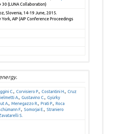
 30 (LUNA Collaboration)
oz, Slovenia, 14-19 June, 2015.
ew York, AIP (AIP Conference Proceedings
energy.
ggini C.
,
Corvisiero P.
,
Costantini H.
,
Cruz
ielmetti A.
,
Gustavino C.
,
Gyürky
ut A.
,
Menegazzo R.
,
Prati P.
,
Roca
Schümann F.
,
Somorjai E.
,
Straniero
Zavatarelli S.