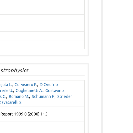
strophysics.
jola L.
,
Corvisiero P.
,
D'Onofrio
reife U.
,
Guglielmetti A.
,
Gustavino
s C.
,
Romano M.
,
Schümann F.
,
Strieder
Zavatarelli S.
l Report 1999 0 (2000) 115