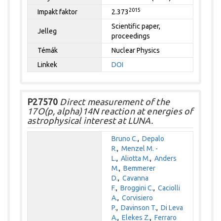
2015
Impakt faktor
2.373
Scientific paper,
Jelleg
proceedings
Témák
Nuclear Physics
Linkek
DOI
P27570
Direct measurement of the
17O(p, alpha)14N reaction at energies of
astrophysical interest at LUNA.
Bruno C.
,
Depalo
R.
,
Menzel M. -
L.
,
Aliotta M.
,
Anders
M.
,
Bemmerer
D.
,
Cavanna
F.
,
Broggini C.
,
Caciolli
A.
,
Corvisiero
P.
,
Davinson T.
,
Di Leva
A.
,
Elekes Z.
,
Ferraro