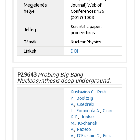
Megjelenés
Journal) Web of
helye
Conferences 136
(2017) 1008
Scientific paper,
Jelleg
proceedings
Témák
Nuclear Physics
Linkek
DOI
P29643
Probing Big Bang
Nucleosynthesis deep underground.
Gustavino C.
,
Prati
P.
,
Boeltzig
A.
,
Csedreki
L.
,
Formicola A.
,
Ciani
G. F.
,
Junker
M.
,
Kochanek
A.
,
Razeto
A.
,
D'Erasmo G.
,
Fiora