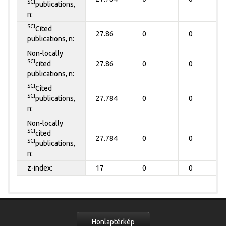
SCI
publications,
n:
SCI
Cited
27.86
0
0
publications, n:
Non-locally
SCI
cited
27.86
0
0
publications, n:
SCI
Cited
SCI
publications,
27.784
0
0
n:
Non-locally
SCI
cited
27.784
0
0
SCI
publications,
n:
z-index:
17
0
0
Honlaptérkép