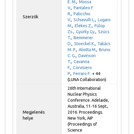
E. M.
,
Mossa
V.
,
Pantaleo F.
R.
,
Paticchio
Szerzők
V.
,
Schiavulli L.
,
Lugaro
M.
,
Elekes Z.
,
Fülöp
Zs.
,
Gyürky Gy.
,
Szücs
T.
,
Bemmerer
D.
,
Stoeckel K.
,
Takács
M. P.
,
Aliotta M.
,
Bruno
C. G.
,
Davinson
T.
,
Cavanna
F.
,
Corvisiero
P.
,
Ferraro F.
+ 44
(LUNA Collaboration)
26th International
Nuclear Physics
Conference. Adelaide,
Australia, 11-16 Sept.,
Megjelenés
2016. Proceedings.
helye
New York, AIP
(Proceedings of
Science