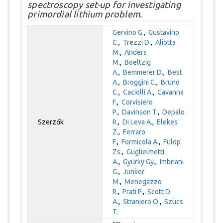
spectroscopy set-up for investigating
primordial lithium problem.
Gervino G.
,
Gustavino
C.
,
Trezzi D.
,
Aliotta
M.
,
Anders
M.
,
Boeltzig
A.
,
Bemmerer D.
,
Best
A.
,
Broggini C.
,
Bruno
C.
,
Caciolli A.
,
Cavanna
F.
,
Corvisiero
P.
,
Davinson T.
,
Depalo
Szerzők
R.
,
Di Leva A.
,
Elekes
Z.
,
Ferraro
F.
,
Formicola A.
,
Fülöp
Zs.
,
Guglielmetti
A.
,
Gyürky Gy.
,
Imbriani
G.
,
Junker
M.
,
Menegazzo
R.
,
Prati P.
,
Scott D.
A.
,
Straniero O.
,
Szücs
T.