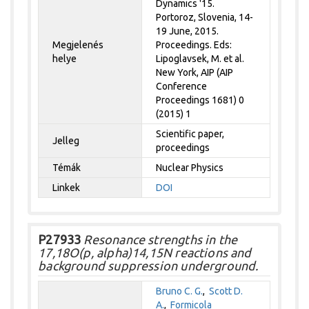
Dynamics '15.
Portoroz, Slovenia, 14-
19 June, 2015.
Megjelenés
Proceedings. Eds:
helye
Lipoglavsek, M. et al.
New York, AIP (AIP
Conference
Proceedings 1681) 0
(2015) 1
Scientific paper,
Jelleg
proceedings
Témák
Nuclear Physics
Linkek
DOI
P27933
Resonance strengths in the
17,18O(p, alpha)14,15N reactions and
background suppression underground.
Bruno C. G.
,
Scott D.
A.
,
Formicola