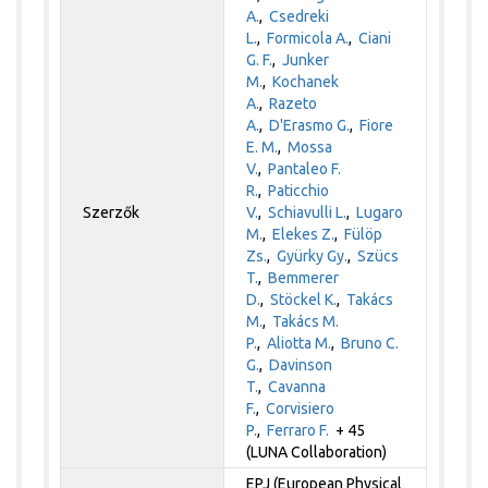
A.
,
Csedreki
L.
,
Formicola A.
,
Ciani
G. F.
,
Junker
M.
,
Kochanek
A.
,
Razeto
A.
,
D'Erasmo G.
,
Fiore
E. M.
,
Mossa
V.
,
Pantaleo F.
R.
,
Paticchio
Szerzők
V.
,
Schiavulli L.
,
Lugaro
M.
,
Elekes Z.
,
Fülöp
Zs.
,
Gyürky Gy.
,
Szücs
T.
,
Bemmerer
D.
,
Stöckel K.
,
Takács
M.
,
Takács M.
P.
,
Aliotta M.
,
Bruno C.
G.
,
Davinson
T.
,
Cavanna
F.
,
Corvisiero
P.
,
Ferraro F.
+ 45
(LUNA Collaboration)
EPJ (European Physical