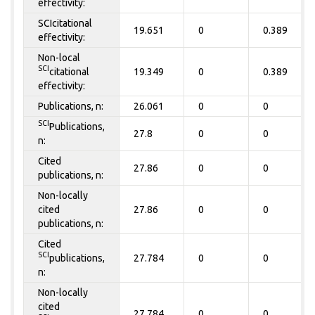
effectivity:
SCIcitational
19.651
0
0.389
effectivity:
Non-local
SCI
citational
19.349
0
0.389
effectivity:
Publications, n:
26.061
0
0
SCI
Publications,
27.8
0
0
n:
Cited
27.86
0
0
publications, n:
Non-locally
cited
27.86
0
0
publications, n:
Cited
SCI
publications,
27.784
0
0
n:
Non-locally
cited
27.784
0
0