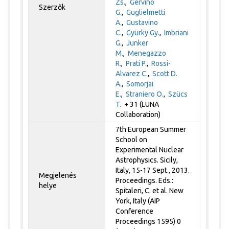
Zs.
,
Gervino
Szerzők
G.
,
Guglielmetti
A.
,
Gustavino
C.
,
Gyürky Gy.
,
Imbriani
G.
,
Junker
M.
,
Menegazzo
R.
,
Prati P.
,
Rossi-
Alvarez C.
,
Scott D.
A.
,
Somorjai
E.
,
Straniero O.
,
Szücs
T.
+ 31 (LUNA
Collaboration)
7th European Summer
School on
Experimental Nuclear
Astrophysics. Sicily,
Italy, 15-17 Sept., 2013.
Megjelenés
Proceedings. Eds.:
helye
Spitaleri, C. et al. New
York, Italy (AIP
Conference
Proceedings 1595) 0