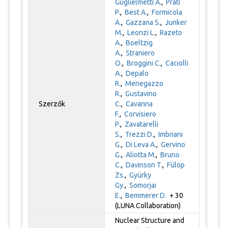
Guglielmetti A.
,
Prati
P.
,
Best A.
,
Formicola
A.
,
Gazzana S.
,
Junker
M.
,
Leonzi L.
,
Razeto
A.
,
Boeltzig
A.
,
Straniero
O.
,
Broggini C.
,
Caciolli
A.
,
Depalo
R.
,
Menegazzo
R.
,
Gustavino
Szerzők
C.
,
Cavanna
F.
,
Corvisiero
P.
,
Zavatarelli
S.
,
Trezzi D.
,
Imbriani
G.
,
Di Leva A.
,
Gervino
G.
,
Aliotta M.
,
Bruno
C.
,
Davinson T.
,
Fülöp
Zs.
,
Gyürky
Gy.
,
Somorjai
E.
,
Bemmerer D.
+ 30
(LUNA Collaboration)
Nuclear Structure and