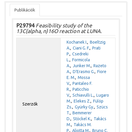
Publikációk
P29794
Feasibility study of the
13C(alpha, n)16O reaction at LUNA.
Kochanek I.
,
Boeltzig
A.
,
Ciani G. F.
,
Prati
P.
,
Csedreki
L.
,
Formicola
A.
,
Junker M.
,
Razeto
A.
,
D'Erasmo G.
,
Fiore
E. M.
,
Mossa
V.
,
Pantaleo F.
R.
,
Paticchio
V.
,
Schiavulli L.
,
Lugaro
M.
,
Elekes Z.
,
Fülöp
Szerzők
Zs.
,
Gyürky Gy.
,
Szücs
T.
,
Bemmerer
D.
,
Stöckel K.
,
Takács
M.
,
Takács M.
P.
,
Aliotta M.
,
Bruno C.