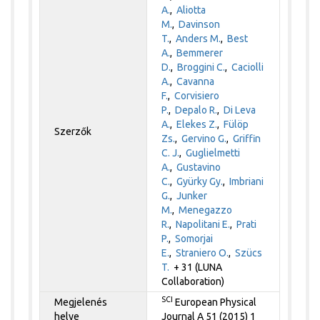
A.
,
Aliotta
M.
,
Davinson
T.
,
Anders M.
,
Best
A.
,
Bemmerer
D.
,
Broggini C.
,
Caciolli
A.
,
Cavanna
F.
,
Corvisiero
P.
,
Depalo R.
,
Di Leva
A.
,
Elekes Z.
,
Fülöp
Szerzők
Zs.
,
Gervino G.
,
Griffin
C. J.
,
Guglielmetti
A.
,
Gustavino
C.
,
Gyürky Gy.
,
Imbriani
G.
,
Junker
M.
,
Menegazzo
R.
,
Napolitani E.
,
Prati
P.
,
Somorjai
E.
,
Straniero O.
,
Szücs
T.
+ 31 (LUNA
Collaboration)
SCI
Megjelenés
European Physical
helye
Journal A 51 (2015) 1