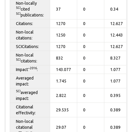
Non-locally
SCI
cited
37
0
0.34
SCI
publications:
Citations:
1270
0
12.627
Non-local
1250
0
12.443
citations:
SCICitations:
1270
0
12.627
Non-local
832
0
8.327
SCI
citations:
~2016
Impact
:
143.077
0
1.077
Averaged
1.745
0
1.077
impact:
SCI
averaged
2.822
0
0.395
impact:
Citational
29.535
0
0.389
effectivity:
Non-local
citational
29.07
0
0.389