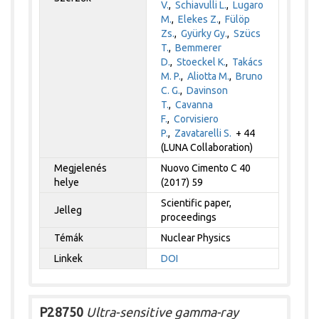
V.
,
Schiavulli L.
,
Lugaro
M.
,
Elekes Z.
,
Fülöp
Zs.
,
Gyürky Gy.
,
Szücs
T.
,
Bemmerer
D.
,
Stoeckel K.
,
Takács
M. P.
,
Aliotta M.
,
Bruno
C. G.
,
Davinson
T.
,
Cavanna
F.
,
Corvisiero
P.
,
Zavatarelli S.
+ 44
(LUNA Collaboration)
Megjelenés
Nuovo Cimento C 40
helye
(2017) 59
Scientific paper,
Jelleg
proceedings
Témák
Nuclear Physics
Linkek
DOI
P28750
Ultra-sensitive gamma-ray