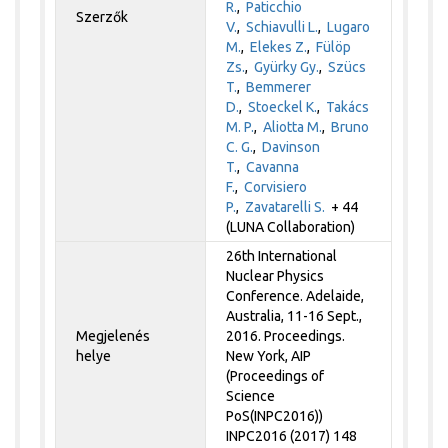
R.
,
Paticchio
Szerzők
V.
,
Schiavulli L.
,
Lugaro
M.
,
Elekes Z.
,
Fülöp
Zs.
,
Gyürky Gy.
,
Szücs
T.
,
Bemmerer
D.
,
Stoeckel K.
,
Takács
M. P.
,
Aliotta M.
,
Bruno
C. G.
,
Davinson
T.
,
Cavanna
F.
,
Corvisiero
P.
,
Zavatarelli S.
+ 44
(LUNA Collaboration)
26th International
Nuclear Physics
Conference. Adelaide,
Australia, 11-16 Sept.,
Megjelenés
2016. Proceedings.
helye
New York, AIP
(Proceedings of
Science
PoS(INPC2016))
INPC2016 (2017) 148