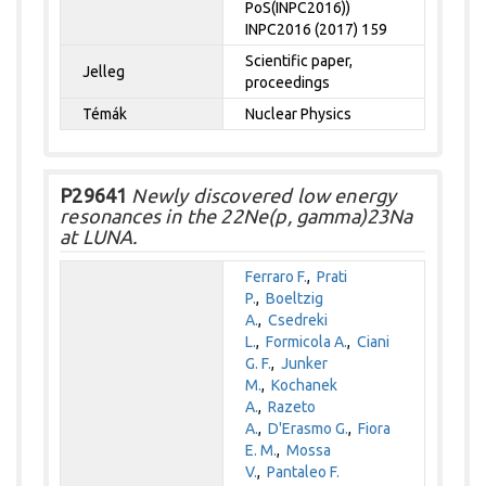
PoS(INPC2016))
INPC2016 (2017) 159
Scientific paper,
Jelleg
proceedings
Témák
Nuclear Physics
P29641
Newly discovered low energy
resonances in the 22Ne(p, gamma)23Na
at LUNA.
Ferraro F.
,
Prati
P.
,
Boeltzig
A.
,
Csedreki
L.
,
Formicola A.
,
Ciani
G. F.
,
Junker
M.
,
Kochanek
A.
,
Razeto
A.
,
D'Erasmo G.
,
Fiora
E. M.
,
Mossa
V.
,
Pantaleo F.