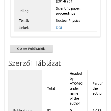
(2014) 251
Scientific paper,
Jelleg
proceedings
Témák
Nuclear Physics
Linkek
DOI
Összes Publikációja
Szerzői Táblázat
Headed
by
ATOMKI
Part of
Total
under
the
name
author
of the
author
Publications:
82
0
1.077