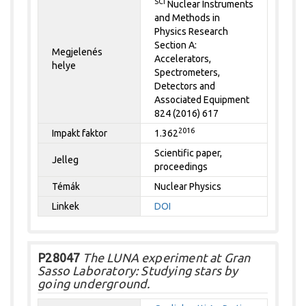
SCI
Nuclear Instruments
and Methods in
Physics Research
Section A:
Megjelenés
Accelerators,
helye
Spectrometers,
Detectors and
Associated Equipment
824 (2016) 617
2016
Impakt faktor
1.362
Scientific paper,
Jelleg
proceedings
Témák
Nuclear Physics
Linkek
DOI
P28047
The LUNA experiment at Gran
Sasso Laboratory: Studying stars by
going underground.