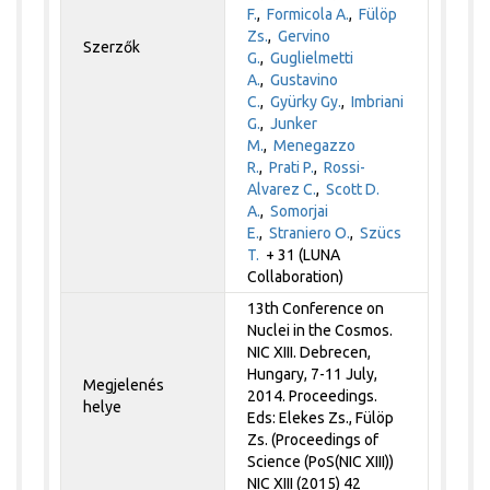
F.
,
Formicola A.
,
Fülöp
Zs.
,
Gervino
Szerzők
G.
,
Guglielmetti
A.
,
Gustavino
C.
,
Gyürky Gy.
,
Imbriani
G.
,
Junker
M.
,
Menegazzo
R.
,
Prati P.
,
Rossi-
Alvarez C.
,
Scott D.
A.
,
Somorjai
E.
,
Straniero O.
,
Szücs
T.
+ 31 (LUNA
Collaboration)
13th Conference on
Nuclei in the Cosmos.
NIC XIII. Debrecen,
Hungary, 7-11 July,
Megjelenés
2014. Proceedings.
helye
Eds: Elekes Zs., Fülöp
Zs. (Proceedings of
Science (PoS(NIC XIII))
NIC XIII (2015) 42