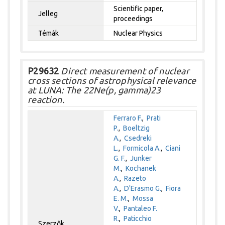
Scientific paper,
Jelleg
proceedings
Témák
Nuclear Physics
P29632
Direct measurement of nuclear
cross sections of astrophysical relevance
at LUNA: The 22Ne(p, gamma)23
reaction.
Ferraro F.
,
Prati
P.
,
Boeltzig
A.
,
Csedreki
L.
,
Formicola A.
,
Ciani
G. F.
,
Junker
M.
,
Kochanek
A.
,
Razeto
A.
,
D'Erasmo G.
,
Fiora
E. M.
,
Mossa
V.
,
Pantaleo F.
R.
,
Paticchio
Szerzők