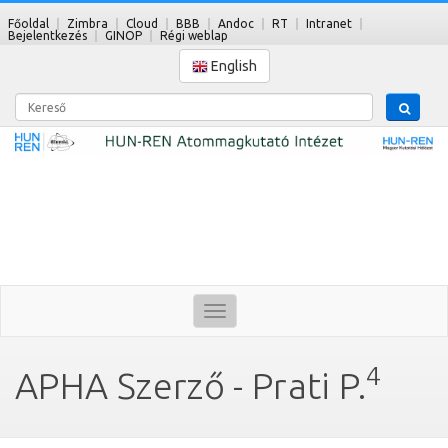
Főoldal
Zimbra
Cloud
BBB
Andoc
RT
Intranet
Bejelentkezés
GINOP
Régi weblap
English
Kereső
Toggle
navigation
4
APHA Szerző - Prati P.