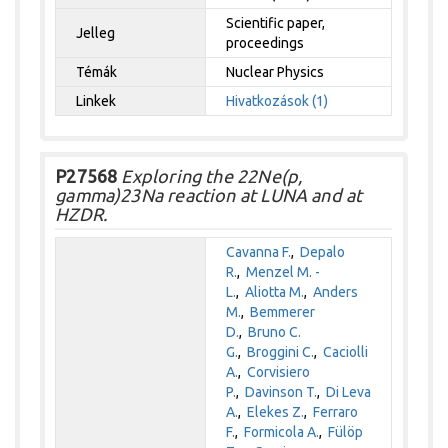
Scientific paper,
Jelleg
proceedings
Témák
Nuclear Physics
Linkek
Hivatkozások (1)
P27568
Exploring the 22Ne(p,
gamma)23Na reaction at LUNA and at
HZDR.
Cavanna F.
,
Depalo
R.
,
Menzel M. -
L.
,
Aliotta M.
,
Anders
M.
,
Bemmerer
D.
,
Bruno C.
G.
,
Broggini C.
,
Caciolli
A.
,
Corvisiero
P.
,
Davinson T.
,
Di Leva
A.
,
Elekes Z.
,
Ferraro
F.
,
Formicola A.
,
Fülöp