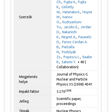
Ch.
,
Fujita H.
,
Fujita
K.
,
Gelletly
W.
,
Hatanaka K.
,
Huyse
Szerzők
M.
,
Ivanov
O.
,
Kudryavtsev
Yu.
,
Jacobs E.
,
Jordan
D.
,
Nakanishi
K.
,
Negret A.
,
Pauwels
D.
,
Perez-Cerdan A.
B.
,
Pietralla
N.
,
Podolyák
Zs.
,
Popescu L.
,
Raabe
R.
,
Sakemi Y.
+ 40 (
Collaboration)
Journal of Physics G
Megjelenés
Nuclear and Particle
helye
Physics 35 (2008) 4041
2008
Impakt faktor
5.270
Scientific paper,
Jelleg
proceedings
Témák
Nuclear Physics