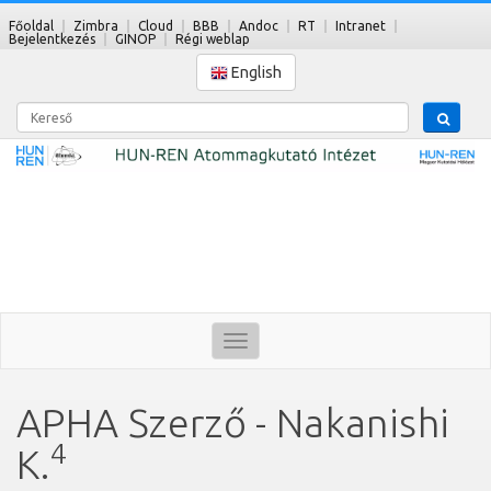
Főoldal
Zimbra
Cloud
BBB
Andoc
RT
Intranet
Bejelentkezés
GINOP
Régi weblap
English
Kereső
Toggle
navigation
APHA Szerző - Nakanishi
4
K.