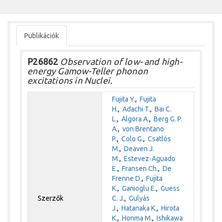
Publikációk
P26862
Observation of low- and high-
energy Gamow-Teller phonon
excitations in Nuclei.
Fujita Y.
,
Fujita
H.
,
Adachi T.
,
Bai C.
L.
,
Algora A.
,
Berg G. P.
A.
,
von Brentano
P.
,
Colo G.
,
Csatlós
M.
,
Deaven J.
M.
,
Estevez-Aguado
E.
,
Fransen Ch.
,
De
Frenne D.
,
Fujita
K.
,
Ganioglu E.
,
Guess
Szerzők
C. J.
,
Gulyás
J.
,
Hatanaka K.
,
Hirota
K.
,
Honma M.
,
Ishikawa