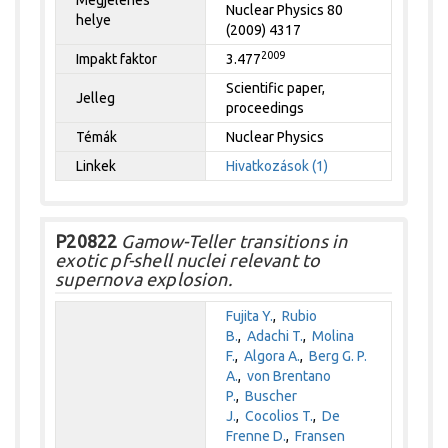
Nuclear Physics 80
helye
(2009) 4317
2009
Impakt faktor
3.477
Scientific paper,
Jelleg
proceedings
Témák
Nuclear Physics
Linkek
Hivatkozások (1)
P20822
Gamow-Teller transitions in
exotic pf-shell nuclei relevant to
supernova explosion.
Fujita Y.
,
Rubio
B.
,
Adachi T.
,
Molina
F.
,
Algora A.
,
Berg G. P.
A.
,
von Brentano
P.
,
Buscher
J.
,
Cocolios T.
,
De
Frenne D.
,
Fransen