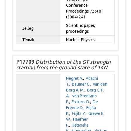
Conference
Proceedings 726) 0
(2004) 241
Scientific paper,
Jelleg
proceedings
Témák
Nuclear Physics
P17709
Distribution of the GT strength
starting from the ground state of 14N.
Negret A.
,
Adachi
T.
,
Baumer C.
,
van den
Berg A. M.
,
Berg G. P.
A.
,
von Brentano
P.
,
Frekers D.
,
De
Frenne D.
,
Fujita
K.
,
Fujita Y.
,
Grewe E.
W.
,
Haefner
P.
,
Hatanaka
K.
,
Hunyadi M.
,
de Huu