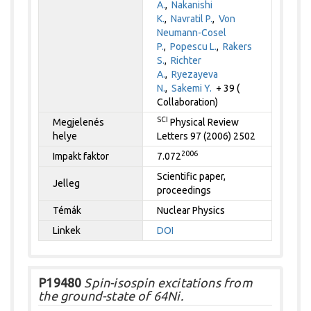
A.
,
Nakanishi
K.
,
Navratil P.
,
Von
Neumann-Cosel
P.
,
Popescu L.
,
Rakers
S.
,
Richter
A.
,
Ryezayeva
N.
,
Sakemi Y.
+ 39 (
Collaboration)
SCI
Megjelenés
Physical Review
helye
Letters 97 (2006) 2502
2006
Impakt faktor
7.072
Scientific paper,
Jelleg
proceedings
Témák
Nuclear Physics
Linkek
DOI
P19480
Spin-isospin excitations from
the ground-state of 64Ni.