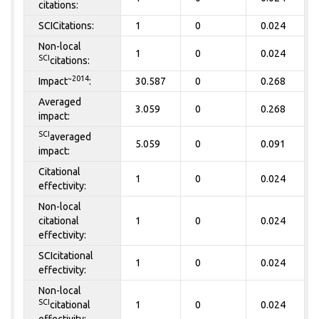
citations:
SCICitations:
1
0
0.024
Non-local
1
0
0.024
SCI
citations:
~2014
Impact
:
30.587
0
0.268
Averaged
3.059
0
0.268
impact:
SCI
averaged
5.059
0
0.091
impact:
Citational
1
0
0.024
effectivity:
Non-local
citational
1
0
0.024
effectivity:
SCIcitational
1
0
0.024
effectivity:
Non-local
SCI
citational
1
0
0.024