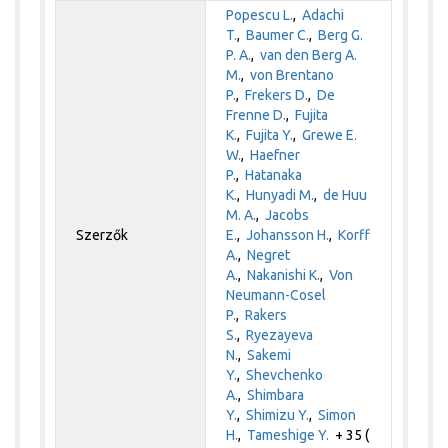
Popescu L.
,
Adachi
T.
,
Baumer C.
,
Berg G.
P. A.
,
van den Berg A.
M.
,
von Brentano
P.
,
Frekers D.
,
De
Frenne D.
,
Fujita
K.
,
Fujita Y.
,
Grewe E.
W.
,
Haefner
P.
,
Hatanaka
K.
,
Hunyadi M.
,
de Huu
M. A.
,
Jacobs
Szerzők
E.
,
Johansson H.
,
Korff
A.
,
Negret
A.
,
Nakanishi K.
,
Von
Neumann-Cosel
P.
,
Rakers
S.
,
Ryezayeva
N.
,
Sakemi
Y.
,
Shevchenko
A.
,
Shimbara
Y.
,
Shimizu Y.
,
Simon
H.
,
Tameshige Y.
+ 35 (