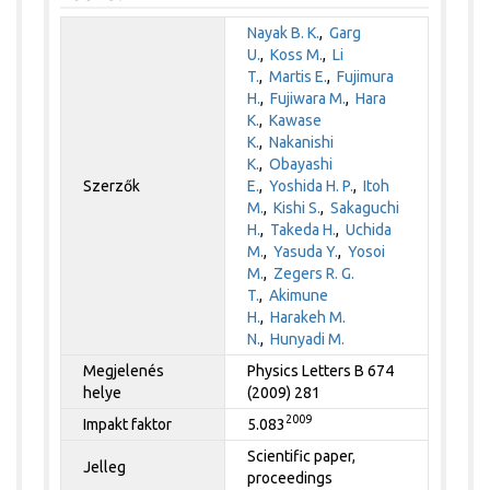
Nayak B. K.
,
Garg
U.
,
Koss M.
,
Li
T.
,
Martis E.
,
Fujimura
H.
,
Fujiwara M.
,
Hara
K.
,
Kawase
K.
,
Nakanishi
K.
,
Obayashi
Szerzők
E.
,
Yoshida H. P.
,
Itoh
M.
,
Kishi S.
,
Sakaguchi
H.
,
Takeda H.
,
Uchida
M.
,
Yasuda Y.
,
Yosoi
M.
,
Zegers R. G.
T.
,
Akimune
H.
,
Harakeh M.
N.
,
Hunyadi M.
Megjelenés
Physics Letters B 674
helye
(2009) 281
2009
Impakt faktor
5.083
Scientific paper,
Jelleg
proceedings