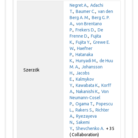
Negret A.
,
Adachi
T.
,
Baumer C.
,
van den
Berg A. M.
,
Berg G. P.
A.
,
von Brentano
P.
,
Frekers D.
,
De
Frenne D.
,
Fujita
K.
,
Fujita Y.
,
Grewe E.
W.
,
Haefner
P.
,
Hatanaka
K.
,
Hunyadi M.
,
de Huu
M. A.
,
Johansson
Szerzők
H.
,
Jacobs
E.
,
Kalmykov
Y.
,
Kawabata K.
,
Korff
A.
,
Nakanishi K.
,
Von
Neumann-Cosel
P.
,
Ogama T.
,
Popescu
L.
,
Rakers S.
,
Richter
A.
,
Ryezayeva
N.
,
Sakemi
Y.
,
Shevchenko A.
+ 35
( Collaboration)