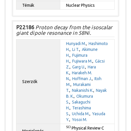
Témák
Nuclear Physics
P22186
Proton decay from the isoscalar
giant dipole resonance in 58Ni.
Hunyadi M.
,
Hashimoto
H.
,
Li T.
,
Akimune
H.
,
Fujimura
H.
,
Fujiwara M.
,
Gácsi
Z.
,
Garg U.
,
Hara
K.
,
Harakeh M.
N.
,
Hoffman J.
,
Itoh
Szerzők
M.
,
Murakami
T.
,
Nakanishi K.
,
Nayak
B. K.
,
Okumura
S.
,
Sakaguchi
H.
,
Terashima
S.
,
Uchida M.
,
Yasuda
Y.
,
Yosoi M.
SCI
Physical Review C
Megjelenés