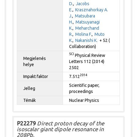
D.
,
Jacobs
E.
,
Krasznahorkay A.
J.
,
Matsubara
H.
,
Matsuyanagi
K.
,
Meharchand
R.
,
Molina F.
,
Muto
K.
,
Nakanishi K.
+ 52 (
Collaboration)
SCI
Physical Review
Megjelenés
Letters 112 (2014)
helye
2502
2014
Impakt faktor
7.512
Scientific paper,
Jelleg
proceedings
Témák
Nuclear Physics
P22279
Direct proton decay of the
isoscalar giant dipole resonance in
208Pb.