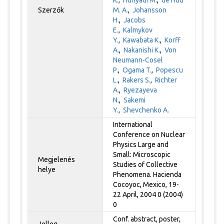
Szerzők
M. A.
,
Johansson
H.
,
Jacobs
E.
,
Kalmykov
Y.
,
Kawabata K.
,
Korff
A.
,
Nakanishi K.
,
Von
Neumann-Cosel
P.
,
Ogama T.
,
Popescu
L.
,
Rakers S.
,
Richter
A.
,
Ryezayeva
N.
,
Sakemi
Y.
,
Shevchenko A.
International
Conference on Nuclear
Physics Large and
Small: Microscopic
Megjelenés
Studies of Collective
helye
Phenomena. Hacienda
Cocoyoc, Mexico, 19-
22 April, 2004 0 (2004)
0
Conf. abstract, poster,
Jelleg