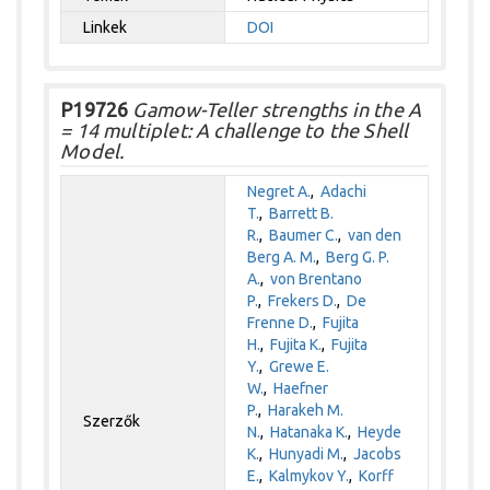
Linkek
DOI
P19726
Gamow-Teller strengths in the A
= 14 multiplet: A challenge to the Shell
Model.
Negret A.
,
Adachi
T.
,
Barrett B.
R.
,
Baumer C.
,
van den
Berg A. M.
,
Berg G. P.
A.
,
von Brentano
P.
,
Frekers D.
,
De
Frenne D.
,
Fujita
H.
,
Fujita K.
,
Fujita
Y.
,
Grewe E.
W.
,
Haefner
P.
,
Harakeh M.
Szerzők
N.
,
Hatanaka K.
,
Heyde
K.
,
Hunyadi M.
,
Jacobs
E.
,
Kalmykov Y.
,
Korff