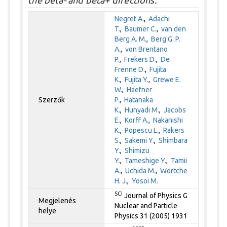
the beta- and beta+ directions.
Negret A.
,
Adachi
T.
,
Baumer C.
,
van den
Berg A. M.
,
Berg G. P.
A.
,
von Brentano
P.
,
Frekers D.
,
De
Frenne D.
,
Fujita
K.
,
Fujita Y.
,
Grewe E.
W.
,
Haefner
Szerzők
P.
,
Hatanaka
K.
,
Hunyadi M.
,
Jacobs
E.
,
Korff A.
,
Nakanishi
K.
,
Popescu L.
,
Rakers
S.
,
Sakemi Y.
,
Shimbara
Y.
,
Shimizu
Y.
,
Tameshige Y.
,
Tamii
A.
,
Uchida M.
,
Wörtche
H. J.
,
Yosoi M.
SCI
Journal of Physics G
Megjelenés
Nuclear and Particle
helye
Physics 31 (2005) 1931