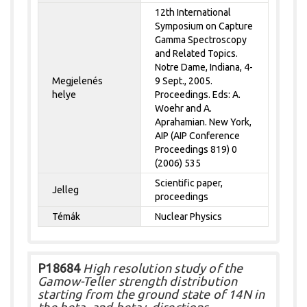
12th International
Symposium on Capture
Gamma Spectroscopy
and Related Topics.
Notre Dame, Indiana, 4-
Megjelenés
9 Sept., 2005.
helye
Proceedings. Eds: A.
Woehr and A.
Aprahamian. New York,
AIP (AIP Conference
Proceedings 819) 0
(2006) 535
Scientific paper,
Jelleg
proceedings
Témák
Nuclear Physics
P18684
High resolution study of the
Gamow-Teller strength distribution
starting from the ground state of 14N in