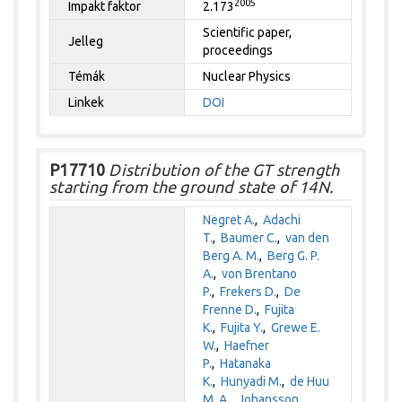
2005
Impakt faktor
2.173
Scientific paper,
Jelleg
proceedings
Témák
Nuclear Physics
Linkek
DOI
P17710
Distribution of the GT strength
starting from the ground state of 14N.
Negret A.
,
Adachi
T.
,
Baumer C.
,
van den
Berg A. M.
,
Berg G. P.
A.
,
von Brentano
P.
,
Frekers D.
,
De
Frenne D.
,
Fujita
K.
,
Fujita Y.
,
Grewe E.
W.
,
Haefner
P.
,
Hatanaka
K.
,
Hunyadi M.
,
de Huu
M. A.
,
Johansson