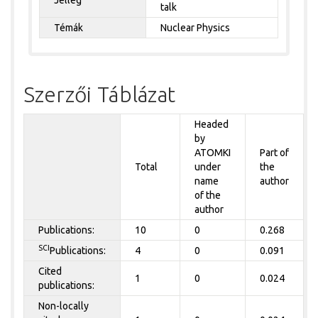
talk
Témák
Nuclear Physics
Szerzői Táblázat
Headed
by
ATOMKI
Part of
Total
under
the
name
author
of the
author
Publications:
10
0
0.268
SCI
Publications:
4
0
0.091
Cited
1
0
0.024
publications:
Non-locally