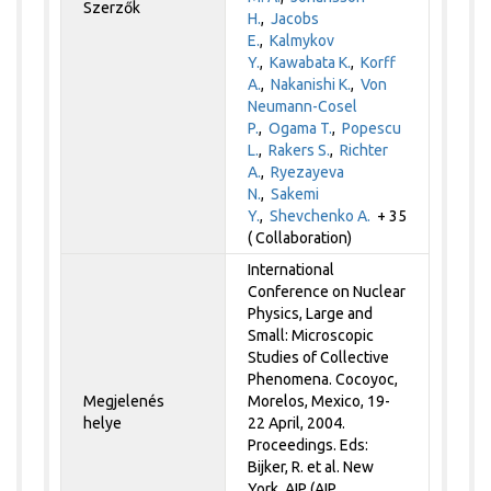
Szerzők
H.
,
Jacobs
E.
,
Kalmykov
Y.
,
Kawabata K.
,
Korff
A.
,
Nakanishi K.
,
Von
Neumann-Cosel
P.
,
Ogama T.
,
Popescu
L.
,
Rakers S.
,
Richter
A.
,
Ryezayeva
N.
,
Sakemi
Y.
,
Shevchenko A.
+ 35
( Collaboration)
International
Conference on Nuclear
Physics, Large and
Small: Microscopic
Studies of Collective
Phenomena. Cocoyoc,
Megjelenés
Morelos, Mexico, 19-
helye
22 April, 2004.
Proceedings. Eds:
Bijker, R. et al. New
York, AIP (AIP