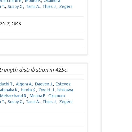
harchand R.
,
Molina F.
,
Okamura
 T.
,
Susoy G.
,
Tamii A.
,
Thies J.
,
Zegers
 (2012) 2096
trength distribution in 42Sc.
dachi T.
,
Algora A.
,
Daeven J.
,
Estevez
atanaka K.
,
Hirota K.
,
Ong H. J.
,
Ishikawa
Meharchand R.
,
Molina F.
,
Okamura
 T.
,
Susoy G.
,
Tamii A.
,
Thies J.
,
Zegers