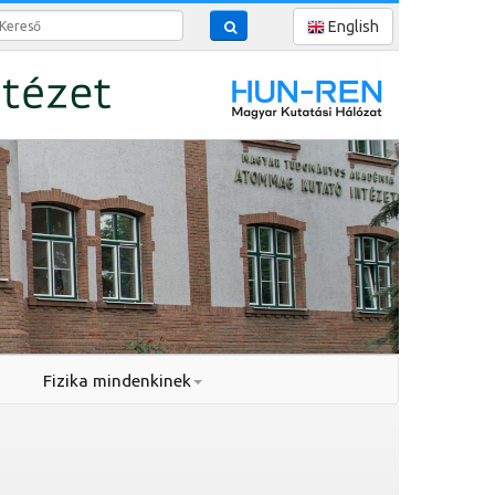
reső
English
Fizika mindenkinek