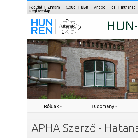
Főoldal
Zimbra
Cloud
BBB
Andoc
RT
Intranet
Régi weblap
Rólunk
Tudomány
APHA Szerző - Hatana