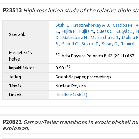
P23513
High resolution study of the relative diple st
Stuhl L.
,
Krasznahorkay A. J.
,
Csatlós M.
,
A
E.
,
Fujita H.
,
Fujita Y.
,
Guess C.
,
Gulyás J.
,
H
Szerzők
D.
,
Mathubara H.
,
Meharchand R.
,
Molina F.
B.
,
Scholl C.
,
Suzuki T.
,
Susoy G.
,
Tamii A.
,
Megjelenés
SCI
Acta Physica Polonica B 42 (2011) 667
helye
2011
Impakt faktor
0.901
Jelleg
Scientific paper, proceedings
Témák
Nuclear Physics
Linkek
Hivatkozások (1)
P20822
Gamow-Teller transitions in exotic pf-shell nu
explosion.