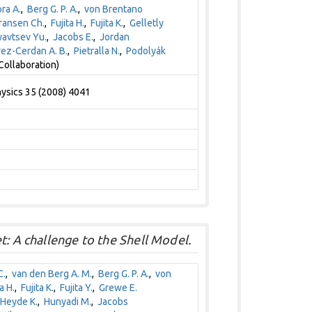
ra A.
,
Berg G. P. A.
,
von Brentano
ransen Ch.
,
Fujita H.
,
Fujita K.
,
Gelletly
avtsev Yu.
,
Jacobs E.
,
Jordan
ez-Cerdan A. B.
,
Pietralla N.
,
Podolyák
Collaboration)
hysics 35 (2008) 4041
t: A challenge to the Shell Model.
C.
,
van den Berg A. M.
,
Berg G. P. A.
,
von
a H.
,
Fujita K.
,
Fujita Y.
,
Grewe E.
Heyde K.
,
Hunyadi M.
,
Jacobs