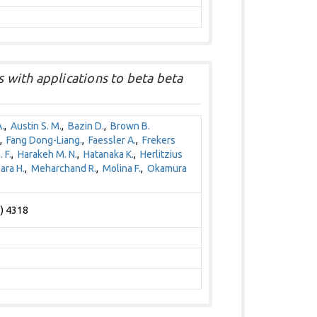
 with applications to beta beta
.
,
Austin S. M.
,
Bazin D.
,
Brown B.
,
Fang Dong-Liang.
,
Faessler A.
,
Frekers
 F.
,
Harakeh M. N.
,
Hatanaka K.
,
Herlitzius
ara H.
,
Meharchand R.
,
Molina F.
,
Okamura
1) 4318