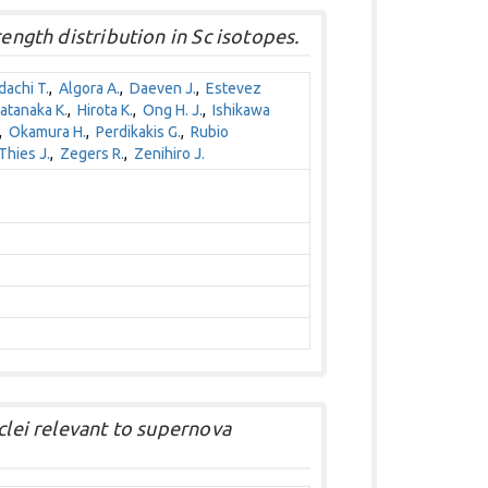
rength distribution in Sc isotopes.
dachi T.
,
Algora A.
,
Daeven J.
,
Estevez
atanaka K.
,
Hirota K.
,
Ong H. J.
,
Ishikawa
,
Okamura H.
,
Perdikakis G.
,
Rubio
Thies J.
,
Zegers R.
,
Zenihiro J.
clei relevant to supernova