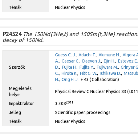
Témák
Nuclear Physics
P24524
The 150Nd(3He,t) and 150Sm(t,3He) reactions
decay of 150Nd.
Guess C. J.
,
Adachi T.
,
Akimune H.
,
Algora A
A.
,
Caesar C.
,
Daeven J.
,
Ejiri H.
,
Estevez E.
Szerzők
D.
,
Fujita H.
,
Fujita Y.
,
Fujiwara M.
,
Grinyer G.
C.
,
Hirota K.
,
Hitt G. W.
,
Ishikawa D.
,
Matsub
H.
,
Ong H. J.
+ 43 ( Collaboration)
Megjelenés
Physical Review C Nuclear Physics 83 (201
helye
2011
Impakt faktor
3.308
Jelleg
Scientific paper, proceedings
Témák
Nuclear Physics