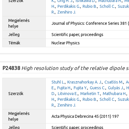
Szerzők
K.
,
Ong H. J.
,
Ishikawa D.
,
Mathubara H.
,
Me
H.
,
Perdikakis G.
,
Rubio B.
,
Scholl C.
,
Suzuki
R.
,
Zenihiro J.
Megjelenés
Journal of Physics: Conference Series 381
helye
Jelleg
Scientific paper, proceedings
Témák
Nuclear Physics
P24838
High resolution study of the relative dipole s
Stuhl L.
,
Krasznahorkay A. J.
,
Csatlós M.
,
A
E.
,
Fujita H.
,
Fujita Y.
,
Guess C.
,
Gulyás J.
,
H
Szerzők
D.
,
Litvinova E.
,
Marketin T.
,
Mathubara H.
,
H.
,
Perdikakis G.
,
Rubio B.
,
Scholl C.
,
Suzuki
R.
,
Zenihiro J.
Megjelenés
Acta Physica Debrecina 45 (2011) 197
helye
Jelleg
Scientific paper, proceedings