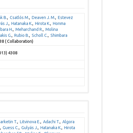
k B.
,
Csatlós M.
,
Deaven J. M.
,
Estevez
ás J.
,
Hatanaka K.
,
Hirota K.
,
Honma
bara H.
,
Meharchand R.
,
Molina
akis G.
,
Rubio B.
,
Scholl C.
,
Shimbara
8 ( Collaboration)
2013) 4308
arketin T.
,
Litvinova E.
,
Adachi T.
,
Algora
,
Guess C.
,
Gulyás J.
,
Hatanaka K.
,
Hirota