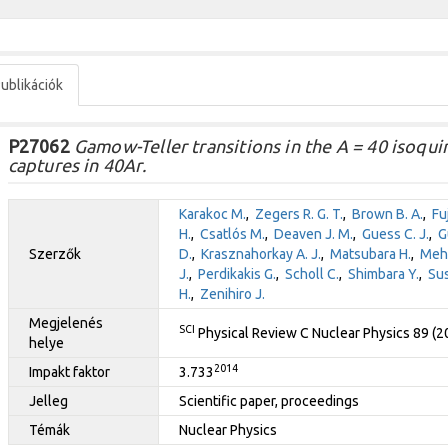
ublikációk
P27062
Gamow-Teller transitions in the A = 40 isoqui
captures in 40Ar.
Karakoc M.
,
Zegers R. G. T.
,
Brown B. A.
,
Fuj
H.
,
Csatlós M.
,
Deaven J. M.
,
Guess C. J.
,
G
Szerzők
D.
,
Krasznahorkay A. J.
,
Matsubara H.
,
Meha
J.
,
Perdikakis G.
,
Scholl C.
,
Shimbara Y.
,
Sus
H.
,
Zenihiro J.
Megjelenés
SCI
Physical Review C Nuclear Physics 89 (
helye
2014
Impakt faktor
3.733
Jelleg
Scientific paper, proceedings
Témák
Nuclear Physics