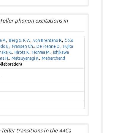
eller phonon excitations in
a A.
,
Berg G. P. A.
,
von Brentano P.
,
Colo
do E.
,
Fransen Ch.
,
De Frenne D.
,
Fujita
naka K.
,
Hirota K.
,
Honma M.
,
Ishikawa
ra H.
,
Matsuyanagi K.
,
Meharchand
llaboration)
2
Teller transitions in the 44Ca