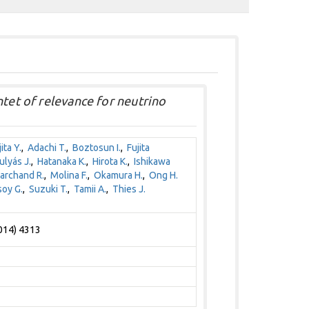
ntet of relevance for neutrino
ita Y.
,
Adachi T.
,
Boztosun I.
,
Fujita
ulyás J.
,
Hatanaka K.
,
Hirota K.
,
Ishikawa
rchand R.
,
Molina F.
,
Okamura H.
,
Ong H.
oy G.
,
Suzuki T.
,
Tamii A.
,
Thies J.
2014) 4313