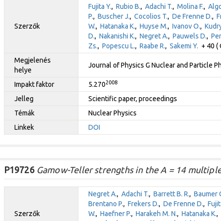
Fujita Y.
,
Rubio B.
,
Adachi T.
,
Molina F.
,
Algo
P.
,
Buscher J.
,
Cocolios T.
,
De Frenne D.
,
F
Szerzők
W.
,
Hatanaka K.
,
Huyse M.
,
Ivanov O.
,
Kudry
D.
,
Nakanishi K.
,
Negret A.
,
Pauwels D.
,
Per
Zs.
,
Popescu L.
,
Raabe R.
,
Sakemi Y.
+ 40 ( 
Megjelenés
Journal of Physics G Nuclear and Particle P
helye
2008
Impakt faktor
5.270
Jelleg
Scientific paper, proceedings
Témák
Nuclear Physics
Linkek
DOI
P19726
Gamow-Teller strengths in the A = 14 multiple
Negret A.
,
Adachi T.
,
Barrett B. R.
,
Baumer 
Brentano P.
,
Frekers D.
,
De Frenne D.
,
Fujit
Szerzők
W.
,
Haefner P.
,
Harakeh M. N.
,
Hatanaka K.
,