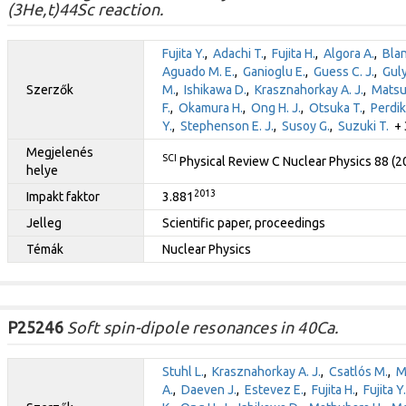
(3He,t)44Sc reaction.
Fujita Y.
,
Adachi T.
,
Fujita H.
,
Algora A.
,
Blan
Aguado M. E.
,
Ganioglu E.
,
Guess C. J.
,
Guly
Szerzők
M.
,
Ishikawa D.
,
Krasznahorkay A. J.
,
Matsu
F.
,
Okamura H.
,
Ong H. J.
,
Otsuka T.
,
Perdik
Y.
,
Stephenson E. J.
,
Susoy G.
,
Suzuki T.
+ 3
Megjelenés
SCI
Physical Review C Nuclear Physics 88 (
helye
2013
Impakt faktor
3.881
Jelleg
Scientific paper, proceedings
Témák
Nuclear Physics
P25246
Soft spin-dipole resonances in 40Ca.
Stuhl L.
,
Krasznahorkay A. J.
,
Csatlós M.
,
M
A.
,
Daeven J.
,
Estevez E.
,
Fujita H.
,
Fujita Y.