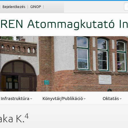
Ke
Bejelentkezés
GINOP
Infrastruktúra
Könyvtár/Publikáció
Oktatás
4
ka K.