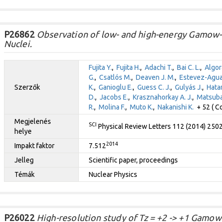
P26862
Observation of low- and high-energy Gamow-T
Nuclei.
Fujita Y.
,
Fujita H.
,
Adachi T.
,
Bai C. L.
,
Algor
G.
,
Csatlós M.
,
Deaven J. M.
,
Estevez-Agua
Szerzők
K.
,
Ganioglu E.
,
Guess C. J.
,
Gulyás J.
,
Hata
D.
,
Jacobs E.
,
Krasznahorkay A. J.
,
Matsuba
R.
,
Molina F.
,
Muto K.
,
Nakanishi K.
+ 52 ( Co
Megjelenés
SCI
Physical Review Letters 112 (2014) 250
helye
2014
Impakt faktor
7.512
Jelleg
Scientific paper, proceedings
Témák
Nuclear Physics
P26022
High-resolution study of Tz = +2 -> +1 Gamow-