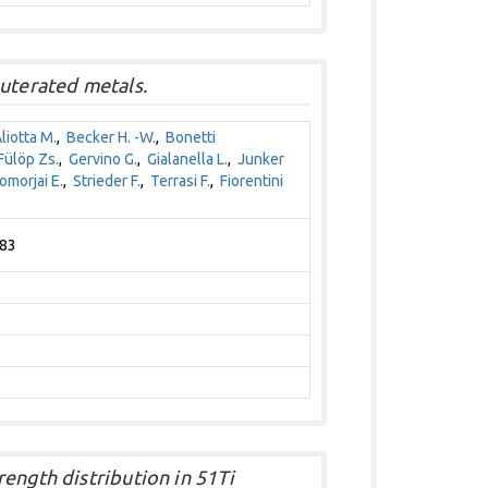
euterated metals.
liotta M.
,
Becker H. -W.
,
Bonetti
Fülöp Zs.
,
Gervino G.
,
Gialanella L.
,
Junker
omorjai E.
,
Strieder F.
,
Terrasi F.
,
Fiorentini
283
ength distribution in 51Ti