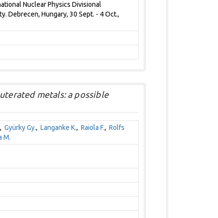
ational Nuclear Physics Divisional
y. Debrecen, Hungary, 30 Sept. - 4 Oct.,
uterated metals: a possible
,
Gyürky Gy.
,
Langanke K.
,
Raiola F.
,
Rolfs
a M.