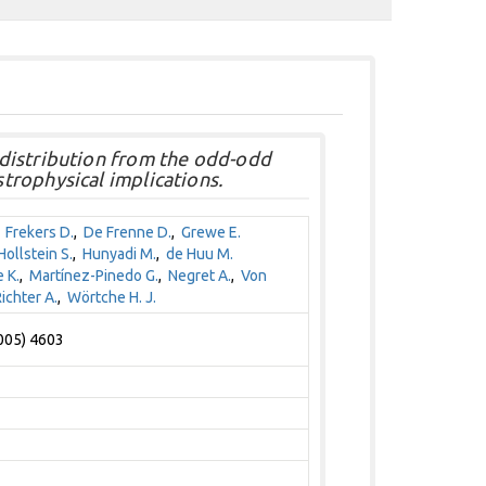
distribution from the odd-odd
rophysical implications.
,
Frekers D.
,
De Frenne D.
,
Grewe E.
Hollstein S.
,
Hunyadi M.
,
de Huu M.
 K.
,
Martínez-Pinedo G.
,
Negret A.
,
Von
ichter A.
,
Wörtche H. J.
2005) 4603