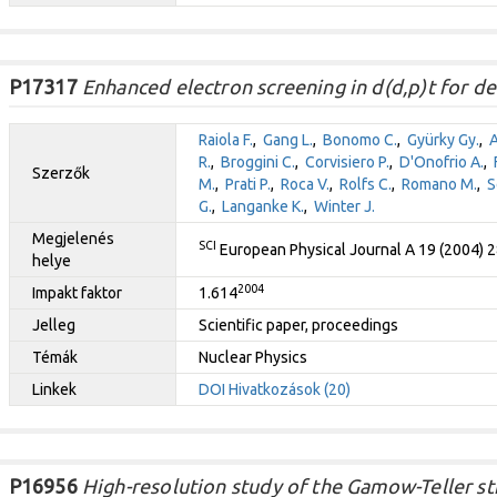
P17317
Enhanced electron screening in d(d,p)t for d
Raiola F.
,
Gang L.
,
Bonomo C.
,
Gyürky Gy.
,
A
R.
,
Broggini C.
,
Corvisiero P.
,
D'Onofrio A.
,
Szerzők
M.
,
Prati P.
,
Roca V.
,
Rolfs C.
,
Romano M.
,
S
G.
,
Langanke K.
,
Winter J.
Megjelenés
SCI
European Physical Journal A 19 (2004) 
helye
2004
Impakt faktor
1.614
Jelleg
Scientific paper, proceedings
Témák
Nuclear Physics
Linkek
DOI
Hivatkozások (20)
P16956
High-resolution study of the Gamow-Teller str