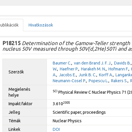
ublikációk
Hivatkozások
P18215
Determination of the Gamow-Teller strength 
nucleus 50V measured through 50V(d,2He)50Ti and ast
Baumer C.
,
van den Brand J. F. J.
,
Davids B.
W.
,
Haefner P.
,
Harakeh M. N.
,
Hofmann F.
,
Szerzők
A.
,
Jacobs E.
,
Junk B. C.
,
Korff A.
,
Langanke
Neumann-Cosel P.
,
Popescu L.
,
Rakers S.
,
R
Megjelenés
SCI
Physical Review C Nuclear Physics 71 (
helye
2005
Impakt faktor
3.610
Jelleg
Scientific paper, proceedings
Témák
Nuclear Physics
Linkek
DOI