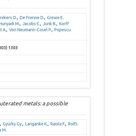
rekers D.
,
De Frenne D.
,
Grewe E.
Hunyadi M.
,
Jacobs E.
,
Junk B.
,
Korff
t A.
,
Von Neumann-Cosel P.
,
Popescu
2003) 1303
uterated metals: a possible
,
Gyürky Gy.
,
Langanke K.
,
Raiola F.
,
Rolfs
a M.