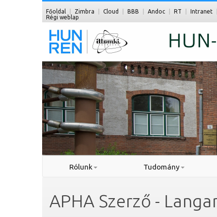
Főoldal
Zimbra
Cloud
BBB
Andoc
RT
Intranet
Régi weblap
Rólunk
Tudomány
APHA Szerző - Langa