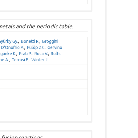
etals and the periodic table.
Gyürky Gy.
,
Bonetti R.
,
Broggini
,
D'Onofrio A.
,
Fülöp Zs.
,
Gervino
ganke K.
,
Prati P.
,
Roca V.
,
Rolfs
ne A.
,
Terrasi F.
,
Winter J.
fusion reactions.