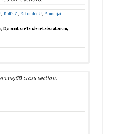
.
,
Rolfs C.
,
Schröder U.
,
Somorjai
r, Dynamitron-Tandem-Laboratorium,
gamma)8B cross section.