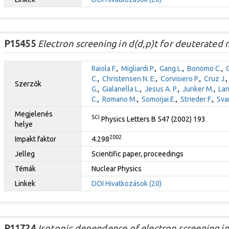
P15455
Electron screening in d(d,p)t for deuterated m
Raiola F.
,
Migliardi P.
,
Gang L.
,
Bonomo C.
,
C.
,
Christensen N. E.
,
Corvisiero P.
,
Cruz J.
Szerzők
G.
,
Gialanella L.
,
Jesus A. P.
,
Junker M.
,
Lan
C.
,
Romano M.
,
Somorjai E.
,
Strieder F.
,
Sva
Megjelenés
SCI
Physics Letters B 547 (2002) 193
helye
2002
Impakt faktor
4.298
Jelleg
Scientific paper, proceedings
Témák
Nuclear Physics
Linkek
DOI
Hivatkozások (20)
P11724
Isotopic dependence of electron screening in 