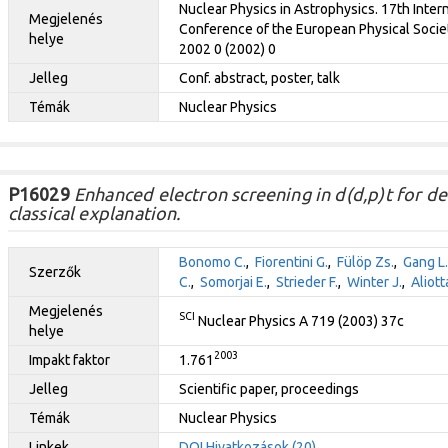
Nuclear Physics in Astrophysics. 17th Intern
Megjelenés
Conference of the European Physical Societ
helye
2002 0 (2002) 0
Jelleg
Conf. abstract, poster, talk
Témák
Nuclear Physics
P16029
Enhanced electron screening in d(d,p)t for de
classical explanation.
Bonomo C.
,
Fiorentini G.
,
Fülöp Zs.
,
Gang L.
Szerzők
C.
,
Somorjai E.
,
Strieder F.
,
Winter J.
,
Aliott
Megjelenés
SCI
Nuclear Physics A 719 (2003) 37c
helye
2003
Impakt faktor
1.761
Jelleg
Scientific paper, proceedings
Témák
Nuclear Physics
Linkek
DOI
Hivatkozások (20)