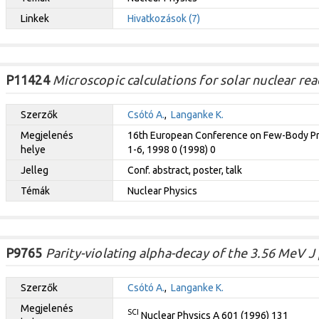
Linkek
Hivatkozások (7)
P11424
Microscopic calculations for solar nuclear rea
Szerzők
Csótó A.
,
Langanke K.
Megjelenés
16th European Conference on Few-Body Pro
helye
1-6, 1998 0 (1998) 0
Jelleg
Conf. abstract, poster, talk
Témák
Nuclear Physics
P9765
Parity-violating alpha-decay of the 3.56 MeV J p
Szerzők
Csótó A.
,
Langanke K.
Megjelenés
SCI
Nuclear Physics A 601 (1996) 131