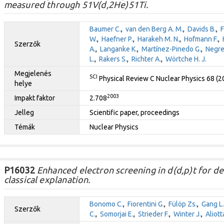
measured through 51V(d,2He)51Ti.
Baumer C.
,
van den Berg A. M.
,
Davids B.
,
F
W.
,
Haefner P.
,
Harakeh M. N.
,
Hofmann F.
,
Szerzők
A.
,
Langanke K.
,
Martínez-Pinedo G.
,
Negre
L.
,
Rakers S.
,
Richter A.
,
Wörtche H. J.
Megjelenés
SCI
Physical Review C Nuclear Physics 68 (
helye
2003
Impakt faktor
2.708
Jelleg
Scientific paper, proceedings
Témák
Nuclear Physics
P16032
Enhanced electron screening in d(d,p)t for de
classical explanation.
Bonomo C.
,
Fiorentini G.
,
Fülöp Zs.
,
Gang L.
Szerzők
C.
,
Somorjai E.
,
Strieder F.
,
Winter J.
,
Aliott