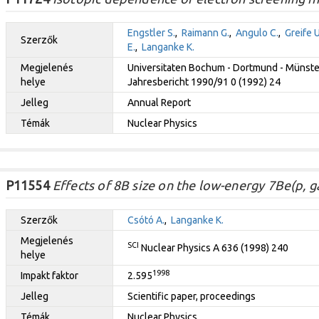
Engstler S.
,
Raimann G.
,
Angulo C.
,
Greife U
Szerzők
E.
,
Langanke K.
Megjelenés
Universitaten Bochum - Dortmund - Münste
helye
Jahresbericht 1990/91 0 (1992) 24
Jelleg
Annual Report
Témák
Nuclear Physics
P11554
Effects of 8B size on the low-energy 7Be(p, 
Szerzők
Csótó A.
,
Langanke K.
Megjelenés
SCI
Nuclear Physics A 636 (1998) 240
helye
1998
Impakt faktor
2.595
Jelleg
Scientific paper, proceedings
Témák
Nuclear Physics