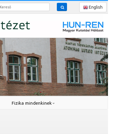
reső
English
Fizika mindenkinek