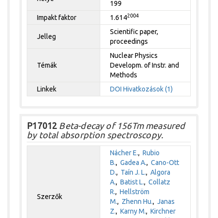
199
2004
Impakt faktor
1.614
Scientific paper,
Jelleg
proceedings
Nuclear Physics
Témák
Developm. of Instr. and
Methods
Linkek
DOI
Hivatkozások (1)
P17012
Beta-decay of 156Tm measured
by total absorption spectroscopy.
Nácher E.
,
Rubio
B.
,
Gadea A.
,
Cano-Ott
D.
,
Taín J. L.
,
Algora
A.
,
Batist L.
,
Collatz
R.
,
Hellström
Szerzők
M.
,
Zhenn Hu.
,
Janas
Z.
,
Karny M.
,
Kirchner