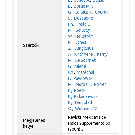
L.
,
Borge M. J.
G.
,
Collatz R.
,
Courtin
S.
,
Dessagne
Ph.
,
Fraile L.
M.
,
Gelletly
W.
,
Hellström
M.
,
Janas
Szerzők
Z.
,
Jungclaus
A.
,
Kirchner R.
,
Karny
M.
,
Le Scornet
G.
,
Miehé
Ch.
,
Maréchal
F.
,
Pawlowski
M.
,
Moroz F.
,
Poirier
E.
,
Roeckl
E.
,
Rzkaczewski
K.
,
Tengblad
O.
,
Wittmann V.
Revista Mexicana de
Megjelenés
Fisica Supplemento 50
helye
(2004) 5