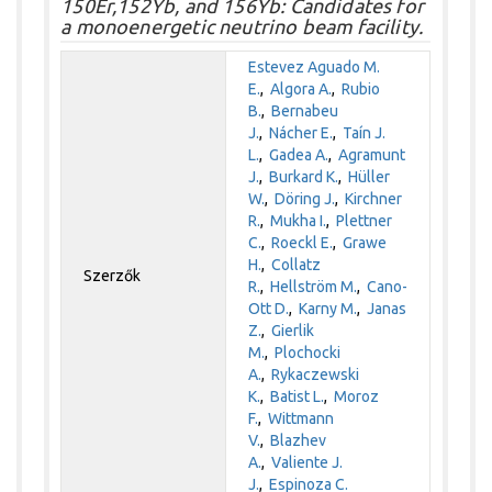
150Er,152Yb, and 156Yb: Candidates for
a monoenergetic neutrino beam facility.
Estevez Aguado M.
E.
,
Algora A.
,
Rubio
B.
,
Bernabeu
J.
,
Nácher E.
,
Taín J.
L.
,
Gadea A.
,
Agramunt
J.
,
Burkard K.
,
Hüller
W.
,
Döring J.
,
Kirchner
R.
,
Mukha I.
,
Plettner
C.
,
Roeckl E.
,
Grawe
H.
,
Collatz
Szerzők
R.
,
Hellström M.
,
Cano-
Ott D.
,
Karny M.
,
Janas
Z.
,
Gierlik
M.
,
Plochocki
A.
,
Rykaczewski
K.
,
Batist L.
,
Moroz
F.
,
Wittmann
V.
,
Blazhev
A.
,
Valiente J.
J.
,
Espinoza C.