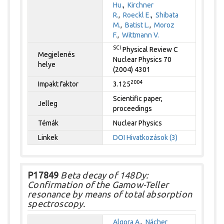
Hu.
,
Kirchner
R.
,
Roeckl E.
,
Shibata
M.
,
Batist L.
,
Moroz
F.
,
Wittmann V.
SCI
Physical Review C
Megjelenés
Nuclear Physics 70
helye
(2004) 4301
2004
Impakt faktor
3.125
Scientific paper,
Jelleg
proceedings
Témák
Nuclear Physics
Linkek
DOI
Hivatkozások (3)
P17849
Beta decay of 148Dy:
Confirmation of the Gamow-Teller
resonance by means of total absorption
spectroscopy.
Algora A.
,
Nácher