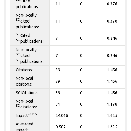
Cited
11
0
0.376
publications:
Non-locally
SCI
cited
11
0
0.376
publications:
SCI
Cited
7
0
0.246
SCI
publications:
Non-locally
SCI
cited
7
0
0.246
SCI
publications:
Citations:
39
0
1.456
Non-local
39
0
1.456
citations:
SCICitations:
39
0
1.456
Non-local
31
0
1.178
SCI
citations:
~2016
Impact
:
24.066
0
1.625
Averaged
0.587
0
1.625
impact: