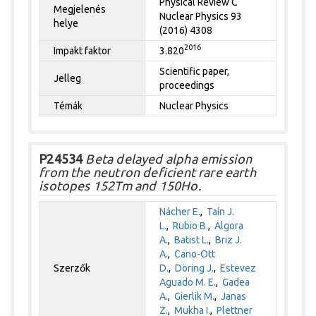
Physical Review C
Megjelenés
Nuclear Physics 93
helye
(2016) 4308
2016
Impakt faktor
3.820
Scientific paper,
Jelleg
proceedings
Témák
Nuclear Physics
P24534
Beta delayed alpha emission
from the neutron deficient rare earth
isotopes 152Tm and 150Ho.
Nácher E.
,
Taín J.
L.
,
Rubio B.
,
Algora
A.
,
Batist L.
,
Briz J.
A.
,
Cano-Ott
Szerzők
D.
,
Döring J.
,
Estevez
Aguado M. E.
,
Gadea
A.
,
Gierlik M.
,
Janas
Z.
,
Mukha I.
,
Plettner