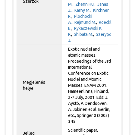
Szerzők
M.
,
Zhenn Hu.
,
Janas
Z.
,
Karny M.
,
Kirchner
R.
,
Plochocki
A.
,
Rejmund M.
,
Roeckl
E.
,
Rykaczewski K.
P.
,
Shibata M.
,
Szerypo
J.
Exotic nuclei and
atomic masses.
Proceedings of the 3rd
International
Conference on Exotic
Nuclei and Atomic
Megjelenés
Masses. ENAM 2001.
helye
Hameenlinna, Finland,
2-7 July, 2001. Eds: J.
Aystö, P. Dendooven,
A. Jokinen et al. Berlin,
etc., Springer 0 (2003)
345
Scientific paper,
Jelleg