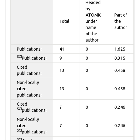
Headed
by
ATOMKI
Part of
Total
under
the
name
author
of the
author
Publications:
41
0
1.625
SCI
Publications:
9
0
0.315
Cited
13
0
0.458
publications:
Non-locally
cited
13
0
0.458
publications:
Cited
7
0
0.246
SCI
publications:
Non-locally
cited
7
0
0.246
SCI
publications:
SCI