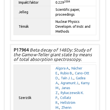
2004
Impakt faktor
0.229
Scientific paper,
Jelleg
proceedings
Nuclear Physics
Témák
Developm. of Instr. and
Methods
P17964
Beta decay of 148Dy: Study of
the Gamow-Teller giant state by means
of total absorption spectroscopy.
Algora A.
,
Nácher
E.
,
Rubio B.
,
Cano-Ott
D.
,
Taín J. L.
,
Gadea
A.
,
Agramunt J.
,
Karny
M.
,
Janas
Z.
,
Rykaczewski K.
Szerzők
P.
,
Collatz
R.
,
Hellström
M.
,
Zhenn