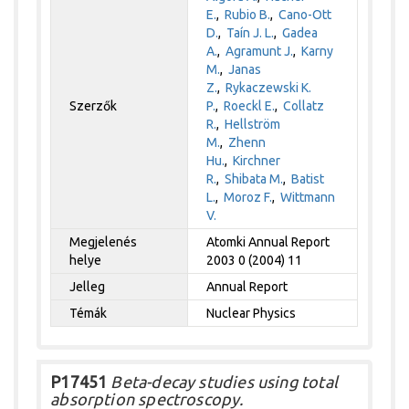
E.
,
Rubio B.
,
Cano-Ott
D.
,
Taín J. L.
,
Gadea
A.
,
Agramunt J.
,
Karny
M.
,
Janas
Z.
,
Rykaczewski K.
Szerzők
P.
,
Roeckl E.
,
Collatz
R.
,
Hellström
M.
,
Zhenn
Hu.
,
Kirchner
R.
,
Shibata M.
,
Batist
L.
,
Moroz F.
,
Wittmann
V.
Megjelenés
Atomki Annual Report
helye
2003 0 (2004) 11
Jelleg
Annual Report
Témák
Nuclear Physics
P17451
Beta-decay studies using total
absorption spectroscopy.