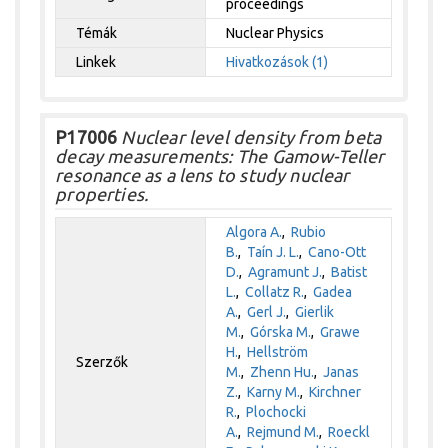
proceedings
Témák
Nuclear Physics
Linkek
Hivatkozások (1)
P17006
Nuclear level density from beta
decay measurements: The Gamow-Teller
resonance as a lens to study nuclear
properties.
Algora A.
,
Rubio
B.
,
Taín J. L.
,
Cano-Ott
D.
,
Agramunt J.
,
Batist
L.
,
Collatz R.
,
Gadea
A.
,
Gerl J.
,
Gierlik
M.
,
Górska M.
,
Grawe
H.
,
Hellström
Szerzők
M.
,
Zhenn Hu.
,
Janas
Z.
,
Karny M.
,
Kirchner
R.
,
Plochocki
A.
,
Rejmund M.
,
Roeckl