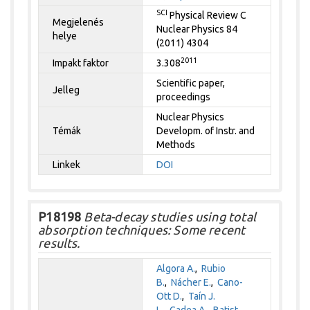
SCI
Physical Review C
Megjelenés
Nuclear Physics 84
helye
(2011) 4304
2011
Impakt faktor
3.308
Scientific paper,
Jelleg
proceedings
Nuclear Physics
Témák
Developm. of Instr. and
Methods
Linkek
DOI
P18198
Beta-decay studies using total
absorption techniques: Some recent
results.
Algora A.
,
Rubio
B.
,
Nácher E.
,
Cano-
Ott D.
,
Taín J.
L.
,
Gadea A.
,
Batist