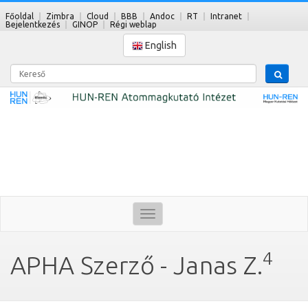
Főoldal
Zimbra
Cloud
BBB
Andoc
RT
Intranet
Bejelentkezés
GINOP
Régi weblap
English
Kereső
Toggle
navigation
4
APHA Szerző - Janas Z.