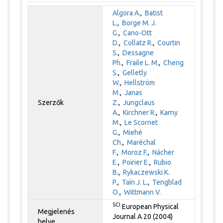
Algora A.
,
Batist
L.
,
Borge M. J.
G.
,
Cano-Ott
D.
,
Collatz R.
,
Courtin
S.
,
Dessagne
Ph.
,
Fraile L. M.
,
Cheng
S.
,
Gelletly
W.
,
Hellström
M.
,
Janas
Szerzők
Z.
,
Jungclaus
A.
,
Kirchner R.
,
Karny
M.
,
Le Scornet
G.
,
Miehé
Ch.
,
Maréchal
F.
,
Moroz F.
,
Nácher
E.
,
Poirier E.
,
Rubio
B.
,
Rykaczewski K.
P.
,
Taín J. L.
,
Tengblad
O.
,
Wittmann V.
SCI
European Physical
Megjelenés
Journal A 20 (2004)
helye