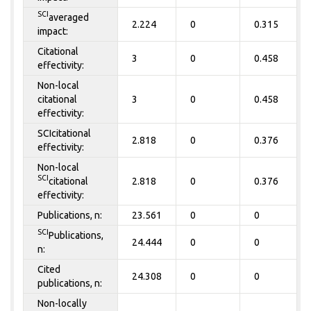
SCI
averaged
2.224
0
0.315
impact:
Citational
3
0
0.458
effectivity:
Non-local
citational
3
0
0.458
effectivity:
SCIcitational
2.818
0
0.376
effectivity:
Non-local
SCI
citational
2.818
0
0.376
effectivity:
Publications, n:
23.561
0
0
SCI
Publications,
24.444
0
0
n:
Cited
24.308
0
0
publications, n:
Non-locally