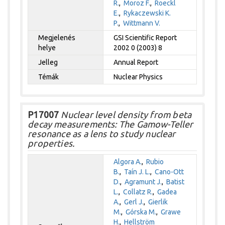
R.
,
Moroz F.
,
Roeckl
E.
,
Rykaczewski K.
P.
,
Wittmann V.
Megjelenés
GSI Scientific Report
helye
2002 0 (2003) 8
Jelleg
Annual Report
Témák
Nuclear Physics
P17007
Nuclear level density from beta
decay measurements: The Gamow-Teller
resonance as a lens to study nuclear
properties.
Algora A.
,
Rubio
B.
,
Taín J. L.
,
Cano-Ott
D.
,
Agramunt J.
,
Batist
L.
,
Collatz R.
,
Gadea
A.
,
Gerl J.
,
Gierlik
M.
,
Górska M.
,
Grawe
H.
,
Hellström