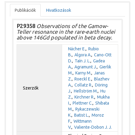
Publikációk
Hivatkozások
P29358
Observations of the Gamow-
Teller resonance in the rare-earth nuclei
above 146Gd populated in beta decay.
Nácher E.
,
Rubio
B.
,
Algora A.
,
Cano-Ott
D.
,
Taín J. L.
,
Gadea
A.
,
Agramunt J.
,
Gierlik
M.
,
Karny M.
,
Janas
Z.
,
Roeckl E.
,
Blazhev
A.
,
Collatz R.
,
Döring
Szerzők
J.
,
Hellström M.
,
Hu
Z.
,
Kirchner R.
,
Mukha
I.
,
Plettner C.
,
Shibata
M.
,
Rykaczewski
K.
,
Batist L.
,
Moroz
F.
,
Wittmann
V.
,
Valiente-Dobon J. J.