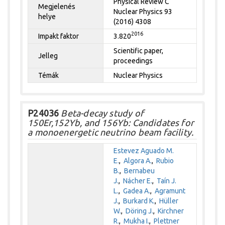
Physical Review C
Megjelenés
Nuclear Physics 93
helye
(2016) 4308
2016
Impakt faktor
3.820
Scientific paper,
Jelleg
proceedings
Témák
Nuclear Physics
P24036
Beta-decay study of
150Er,152Yb, and 156Yb: Candidates for
a monoenergetic neutrino beam facility.
Estevez Aguado M.
E.
,
Algora A.
,
Rubio
B.
,
Bernabeu
J.
,
Nácher E.
,
Taín J.
L.
,
Gadea A.
,
Agramunt
J.
,
Burkard K.
,
Hüller
W.
,
Döring J.
,
Kirchner
R.
,
Mukha I.
,
Plettner