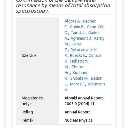
resonance by means of total absorption
spectroscopy.
Algora A.
,
Nácher
E.
,
Rubio B.
,
Cano-Ott
D.
,
Taín J. L.
,
Gadea
A.
,
Agramunt J.
,
Karny
M.
,
Janas
Z.
,
Rykaczewski K.
Szerzők
P.
,
Roeckl E.
,
Collatz
R.
,
Hellström
M.
,
Zhenn
Hu.
,
Kirchner
R.
,
Shibata M.
,
Batist
L.
,
Moroz F.
,
Wittmann
V.
Megjelenés
Atomki Annual Report
helye
2003 0 (2004) 11
Jelleg
Annual Report
Témák
Nuclear Physics