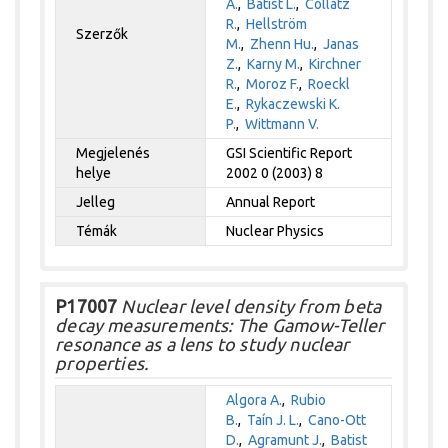
A.
,
Batist L.
,
Collatz
R.
,
Hellström
Szerzők
M.
,
Zhenn Hu.
,
Janas
Z.
,
Karny M.
,
Kirchner
R.
,
Moroz F.
,
Roeckl
E.
,
Rykaczewski K.
P.
,
Wittmann V.
Megjelenés
GSI Scientific Report
helye
2002 0 (2003) 8
Jelleg
Annual Report
Témák
Nuclear Physics
P17007
Nuclear level density from beta
decay measurements: The Gamow-Teller
resonance as a lens to study nuclear
properties.
Algora A.
,
Rubio
B.
,
Taín J. L.
,
Cano-Ott
D.
,
Agramunt J.
,
Batist