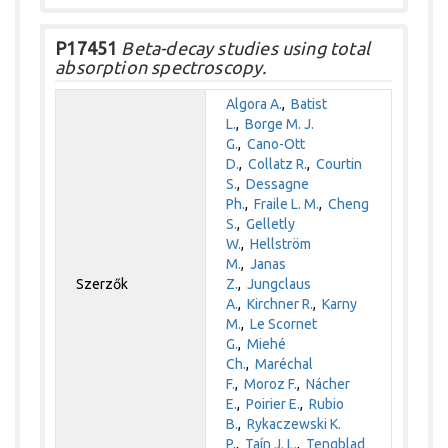
P17451
Beta-decay studies using total
absorption spectroscopy.
Algora A.
,
Batist
L.
,
Borge M. J.
G.
,
Cano-Ott
D.
,
Collatz R.
,
Courtin
S.
,
Dessagne
Ph.
,
Fraile L. M.
,
Cheng
S.
,
Gelletly
W.
,
Hellström
M.
,
Janas
Szerzők
Z.
,
Jungclaus
A.
,
Kirchner R.
,
Karny
M.
,
Le Scornet
G.
,
Miehé
Ch.
,
Maréchal
F.
,
Moroz F.
,
Nácher
E.
,
Poirier E.
,
Rubio
B.
,
Rykaczewski K.
P.
,
Taín J. L.
,
Tengblad