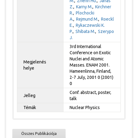
M.
,
Zhenn Hu.
,
Janas
Z.
,
Karny M.
,
Kirchner
R.
,
Plochocki
A.
,
Rejmund M.
,
Roeckl
E.
,
Rykaczewski K.
P.
,
Shibata M.
,
Szerypo
J.
3rd International
Conference on Exotic
Nuclei and Atomic
Megjelenés
Masses. ENAM 2001.
helye
Hameenlinna, Finland,
2-7 July, 2001 0 (2001)
0
Conf. abstract, poster,
Jelleg
talk
Témák
Nuclear Physics
Összes Publikációja