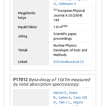
O.
,
Wittmann V.
SCI
European Physical
Megjelenés
Journal A 20 (2004)
helye
199
2004
Impakt faktor
1.614
Scientific paper,
Jelleg
proceedings
Nuclear Physics
Témák
Developm. of Instr. and
Methods
Linkek
DOI
Hivatkozások (1)
P17012
Beta-decay of 156Tm measured
by total absorption spectroscopy.
Nácher E.
,
Rubio
B.
,
Gadea A.
,
Cano-Ott
D.
,
Taín J. L.
,
Algora