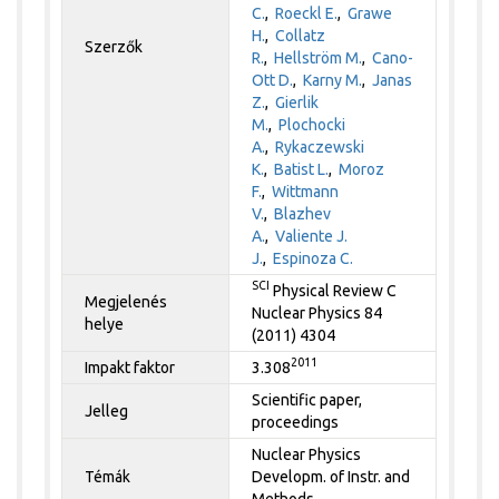
C.
,
Roeckl E.
,
Grawe
H.
,
Collatz
Szerzők
R.
,
Hellström M.
,
Cano-
Ott D.
,
Karny M.
,
Janas
Z.
,
Gierlik
M.
,
Plochocki
A.
,
Rykaczewski
K.
,
Batist L.
,
Moroz
F.
,
Wittmann
V.
,
Blazhev
A.
,
Valiente J.
J.
,
Espinoza C.
SCI
Physical Review C
Megjelenés
Nuclear Physics 84
helye
(2011) 4304
2011
Impakt faktor
3.308
Scientific paper,
Jelleg
proceedings
Nuclear Physics
Témák
Developm. of Instr. and
Methods