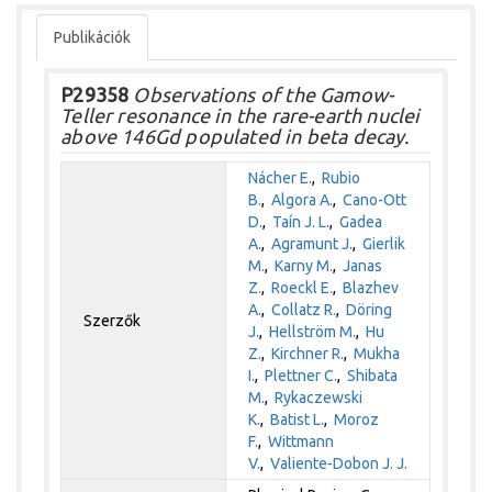
Publikációk
P29358
Observations of the Gamow-
Teller resonance in the rare-earth nuclei
above 146Gd populated in beta decay.
Nácher E.
,
Rubio
B.
,
Algora A.
,
Cano-Ott
D.
,
Taín J. L.
,
Gadea
A.
,
Agramunt J.
,
Gierlik
M.
,
Karny M.
,
Janas
Z.
,
Roeckl E.
,
Blazhev
A.
,
Collatz R.
,
Döring
Szerzők
J.
,
Hellström M.
,
Hu
Z.
,
Kirchner R.
,
Mukha
I.
,
Plettner C.
,
Shibata
M.
,
Rykaczewski
K.
,
Batist L.
,
Moroz
F.
,
Wittmann
V.
,
Valiente-Dobon J. J.