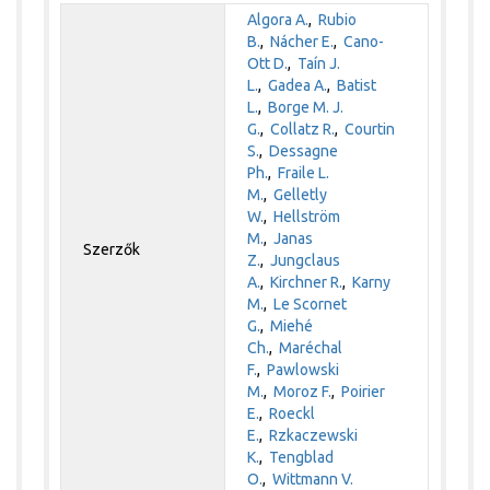
Algora A.
,
Rubio
B.
,
Nácher E.
,
Cano-
Ott D.
,
Taín J.
L.
,
Gadea A.
,
Batist
L.
,
Borge M. J.
G.
,
Collatz R.
,
Courtin
S.
,
Dessagne
Ph.
,
Fraile L.
M.
,
Gelletly
W.
,
Hellström
M.
,
Janas
Szerzők
Z.
,
Jungclaus
A.
,
Kirchner R.
,
Karny
M.
,
Le Scornet
G.
,
Miehé
Ch.
,
Maréchal
F.
,
Pawlowski
M.
,
Moroz F.
,
Poirier
E.
,
Roeckl
E.
,
Rzkaczewski
K.
,
Tengblad
O.
,
Wittmann V.