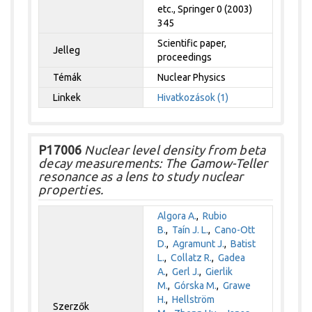
etc., Springer 0 (2003)
345
Scientific paper,
Jelleg
proceedings
Témák
Nuclear Physics
Linkek
Hivatkozások (1)
P17006
Nuclear level density from beta
decay measurements: The Gamow-Teller
resonance as a lens to study nuclear
properties.
Algora A.
,
Rubio
B.
,
Taín J. L.
,
Cano-Ott
D.
,
Agramunt J.
,
Batist
L.
,
Collatz R.
,
Gadea
A.
,
Gerl J.
,
Gierlik
M.
,
Górska M.
,
Grawe
H.
,
Hellström
Szerzők