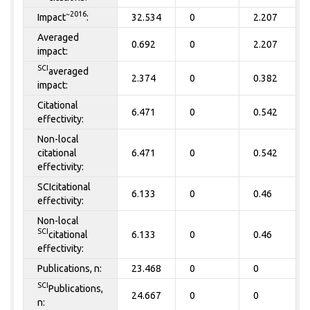
~2016
Impact
:
32.534
0
2.207
Averaged
0.692
0
2.207
impact:
SCI
averaged
2.374
0
0.382
impact:
Citational
6.471
0
0.542
effectivity:
Non-local
citational
6.471
0
0.542
effectivity:
SCIcitational
6.133
0
0.46
effectivity:
Non-local
SCI
citational
6.133
0
0.46
effectivity:
Publications, n:
23.468
0
0
SCI
Publications,
24.667
0
0
n: