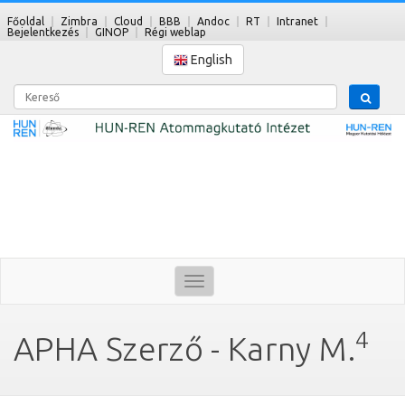
Főoldal
Zimbra
Cloud
BBB
Andoc
RT
Intranet
Bejelentkezés
GINOP
Régi weblap
English
Kereső
Toggle
navigation
4
APHA Szerző - Karny M.