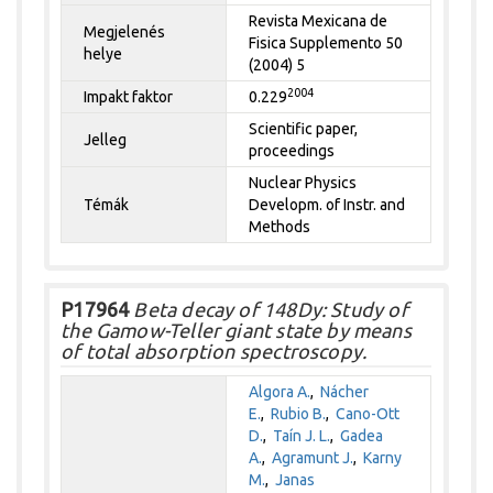
Revista Mexicana de
Megjelenés
Fisica Supplemento 50
helye
(2004) 5
2004
Impakt faktor
0.229
Scientific paper,
Jelleg
proceedings
Nuclear Physics
Témák
Developm. of Instr. and
Methods
P17964
Beta decay of 148Dy: Study of
the Gamow-Teller giant state by means
of total absorption spectroscopy.
Algora A.
,
Nácher
E.
,
Rubio B.
,
Cano-Ott
D.
,
Taín J. L.
,
Gadea
A.
,
Agramunt J.
,
Karny
M.
,
Janas