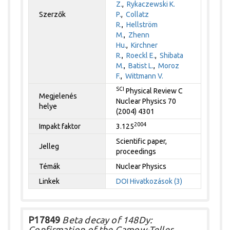
Z.
,
Rykaczewski K.
Szerzők
P.
,
Collatz
R.
,
Hellström
M.
,
Zhenn
Hu.
,
Kirchner
R.
,
Roeckl E.
,
Shibata
M.
,
Batist L.
,
Moroz
F.
,
Wittmann V.
SCI
Physical Review C
Megjelenés
Nuclear Physics 70
helye
(2004) 4301
2004
Impakt faktor
3.125
Scientific paper,
Jelleg
proceedings
Témák
Nuclear Physics
Linkek
DOI
Hivatkozások (3)
P17849
Beta decay of 148Dy:
Confirmation of the Gamow-Teller