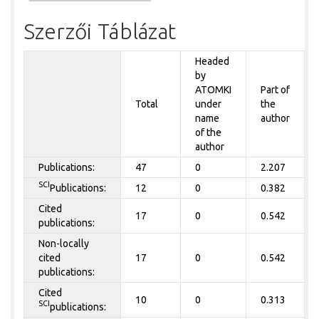
Szerzői Táblázat
Headed
by
ATOMKI
Part of
Total
under
the
name
author
of the
author
Publications:
47
0
2.207
SCI
Publications:
12
0
0.382
Cited
17
0
0.542
publications:
Non-locally
cited
17
0
0.542
publications:
Cited
10
0
0.313
SCI
publications: