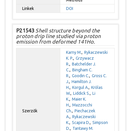
Linkek
DOI
P21543
Shell structure beyond the
proton drip line studied via proton
emission from deformed 141Ho.
Karny M.
,
Rykaczewski
K. P.
,
Grzywacz
R.
,
Batchelder J.
C.
,
Bingham C.
R.
,
Goodin C.
,
Gross C.
J.
,
Hamilton J.
H.
,
Korgul A.
,
Królas
W.
,
Liddick S.
,
Li
K.
,
Maier K.
H.
,
Mazzocchi
Szerzők
Ch.
,
Piechaczek
A.
,
Rykaczewski
K.
,
Scapira D.
,
Simpson
D.
,
Tantawy M.