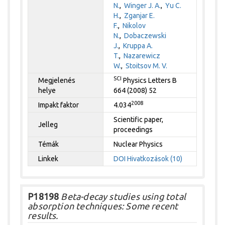
N.
,
Winger J. A.
,
Yu C.
H.
,
Zganjar E.
F.
,
Nikolov
N.
,
Dobaczewski
J.
,
Kruppa A.
T.
,
Nazarewicz
W.
,
Stoitsov M. V.
SCI
Megjelenés
Physics Letters B
helye
664 (2008) 52
2008
Impakt faktor
4.034
Scientific paper,
Jelleg
proceedings
Témák
Nuclear Physics
Linkek
DOI
Hivatkozások (10)
P18198
Beta-decay studies using total
absorption techniques: Some recent
results.