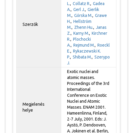
L.
,
Collatz R.
,
Gadea
A.
,
Gerl J.
,
Gierlik
M.
,
Górska M.
,
Grawe
H.
,
Hellström
Szerzők
M.
,
Zhenn Hu.
,
Janas
Z.
,
Karny M.
,
Kirchner
R.
,
Plochocki
A.
,
Rejmund M.
,
Roeckl
E.
,
Rykaczewski K.
P.
,
Shibata M.
,
Szerypo
J.
Exotic nuclei and
atomic masses.
Proceedings of the 3rd
International
Conference on Exotic
Nuclei and Atomic
Megjelenés
Masses. ENAM 2001.
helye
Hameenlinna, Finland,
2-7 July, 2001. Eds: J.
Aystö, P. Dendooven,
A. Jokinen et al. Berlin,