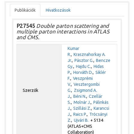
Publikációk
Hivatkozások
P27545
Double parton scattering and
multiple parton interactions in ATLAS
and CMS.
Kumar
R.
,
Krasznahorkay A.
Jr.
,
Pásztor G.
,
Bencze
Gy.
,
Hajdu C.
,
Hidas
P.
,
Horváth D.
,
Siklér
F.
,
Veszprémi
V.
,
Vesztergombi
Szerzők
G.
,
Zsigmond A.
J.
,
Béni N.
,
Czellár
S.
,
Molnár J.
,
Pálinkás
J.
,
Szillási Z.
,
Karancsi
J.
,
Raics P.
,
Trócsányi
Z.
,
Ujvári B.
+ 5134
(ATLAS+CMS
Collaboration)