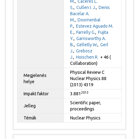
M.
,
Cáceres L.
S.
,
Cullen I. J.
,
Denis
Bacelar A.
M.
,
Doornenbal
P.
,
Estevez Aguado M.
E.
,
Farrelly G.
,
Fujita
Y.
,
Garnsworthy A.
B.
,
Gelletly W.
,
Gerl
J.
,
Grebosz
J.
,
Hoischen R.
+ 46 (
Collaboration)
Physical Review C
Megjelenés
Nuclear Physics 88
helye
(2013) 4319
2013
Impakt faktor
3.881
Scientific paper,
Jelleg
proceedings
Témák
Nuclear Physics