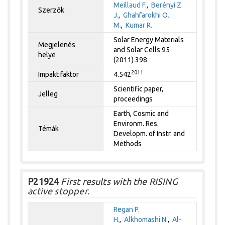
Meillaud F.
,
Berényi Z.
Szerzők
J.
,
Ghahfarokhi O.
M.
,
Kumar R.
Solar Energy Materials
Megjelenés
and Solar Cells 95
helye
(2011) 398
2011
Impakt faktor
4.542
Scientific paper,
Jelleg
proceedings
Earth, Cosmic and
Environm. Res.
Témák
Developm. of Instr. and
Methods
P21924
First results with the RISING
active stopper.
Regan P.
H.
,
Alkhomashi N.
,
Al-