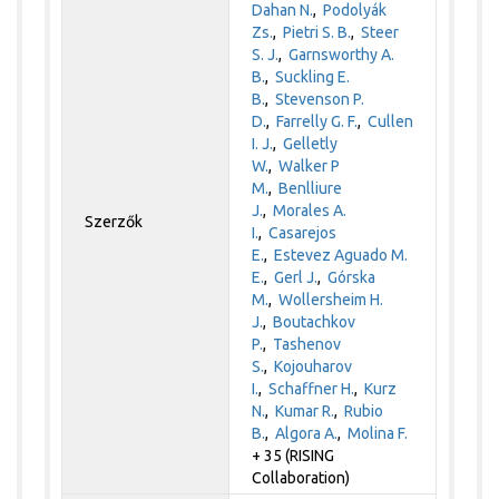
Dahan N.
,
Podolyák
Zs.
,
Pietri S. B.
,
Steer
S. J.
,
Garnsworthy A.
B.
,
Suckling E.
B.
,
Stevenson P.
D.
,
Farrelly G. F.
,
Cullen
I. J.
,
Gelletly
W.
,
Walker P
M.
,
Benlliure
J.
,
Morales A.
Szerzők
I.
,
Casarejos
E.
,
Estevez Aguado M.
E.
,
Gerl J.
,
Górska
M.
,
Wollersheim H.
J.
,
Boutachkov
P.
,
Tashenov
S.
,
Kojouharov
I.
,
Schaffner H.
,
Kurz
N.
,
Kumar R.
,
Rubio
B.
,
Algora A.
,
Molina F.
+ 35 (RISING
Collaboration)