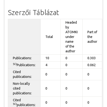
Szerzői Táblázat
Headed
by
ATOMKI
Part of
Total
under
the
name
author
of the
author
Publications:
10
0
0.303
SCI
Publications:
4
0
0.062
Cited
0
0
0
publications:
Non-locally
cited
0
0
0
publications:
Cited
0
0
0
SCI
publications: