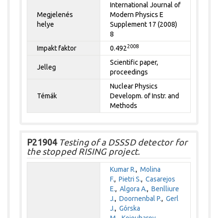
International Journal of
Megjelenés
Modern Physics E
helye
Supplement 17 (2008)
8
2008
Impakt faktor
0.492
Scientific paper,
Jelleg
proceedings
Nuclear Physics
Témák
Developm. of Instr. and
Methods
P21904
Testing of a DSSSD detector for
the stopped RISING project.
Kumar R.
,
Molina
F.
,
Pietri S.
,
Casarejos
E.
,
Algora A.
,
Benlliure
J.
,
Doornenbal P.
,
Gerl
J.
,
Górska