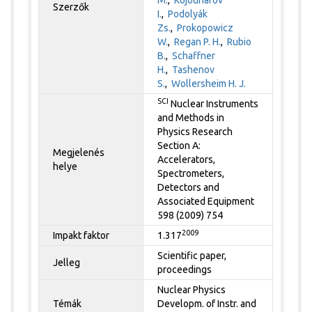
M.
,
Kojouharov
Szerzők
I.
,
Podolyák
Zs.
,
Prokopowicz
W.
,
Regan P. H.
,
Rubio
B.
,
Schaffner
H.
,
Tashenov
S.
,
Wollersheim H. J.
SCI
Nuclear Instruments
and Methods in
Physics Research
Section A:
Megjelenés
Accelerators,
helye
Spectrometers,
Detectors and
Associated Equipment
598 (2009) 754
2009
Impakt faktor
1.317
Scientific paper,
Jelleg
proceedings
Nuclear Physics
Témák
Developm. of Instr. and