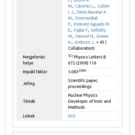
P.
,
Bruce A.
M.
,
Cáceres L.
,
Cullen
I. J.
,
Denis Bacelar A.
M.
,
Doornenbal
P.
,
Estevez Aguado M.
E.
,
Fujita Y.
,
Gelletly
W.
,
Geissel H.
,
Grawe
H.
,
Grebosz J.
+ 43 (
Collaboration)
SCI
Megjelenés
Physics Letters B
helye
672 (2009) 116
2009
Impakt faktor
5.083
Scientific paper,
Jelleg
proceedings
Nuclear Physics
Témák
Developm. of Instr. and
Methods
Linkek
DOI