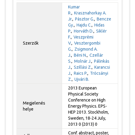
Kumar
R.
,
Krasznahorkay A.
Jr.
,
Pásztor G.
,
Bencze
Gy.
,
Hajdu C.
,
Hidas
P.
,
Horváth D.
,
Siklér
F.
,
Veszprémi
Szerzők
V.
,
Vesztergombi
G.
,
Zsigmond A.
J.
,
Béni N.
,
Czellár
S.
,
Molnár J.
,
Pálinkás
J.
,
Szillási Z.
,
Karancsi
J.
,
Raics P.
,
Trócsányi
Z.
,
Ujvári B.
2013 European
Physical Society
Conference on High
Megjelenés
Energy Physics. EPS-
helye
HEP 2013. Stockholm,
Sweden, 18-24 July,
2013 0 (2013) 0
Conf. abstract, poster,