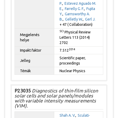
P.
,
Estevez Aguado M.
E.
,
Farrelly G. F.
,
Fujita
Y.
,
Garnsworthy A.
B.
,
Gelletly W.
,
Gerl J.
+ 47 ( Collaboration)
SCI
Physical Review
Megjelenés
Letters 113 (2014)
helye
2702
2014
Impakt faktor
7.512
Scientific paper,
Jelleg
proceedings
Témák
Nuclear Physics
P23035
Diagnostics of thin-film silicon
solar cells and solar panels/modules
with variable intensity measurements
(VIM).
Shah A. V.
,
Sculati-