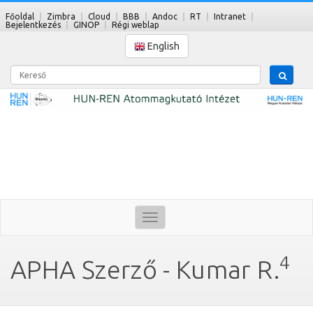
Főoldal
Zimbra
Cloud
BBB
Andoc
RT
Intranet
Bejelentkezés
GINOP
Régi weblap
English
Kereső
Toggle
navigation
4
APHA Szerző - Kumar R.