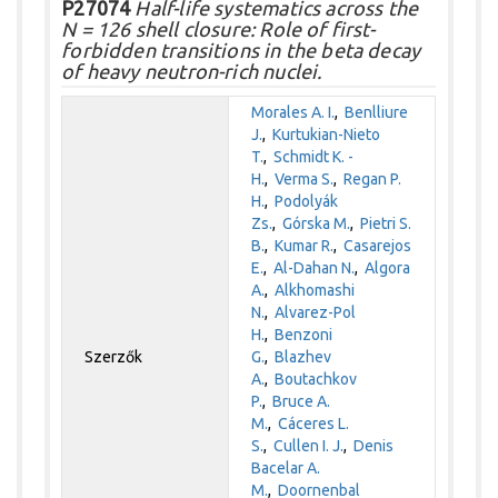
P27074
Half-life systematics across the
N = 126 shell closure: Role of first-
forbidden transitions in the beta decay
of heavy neutron-rich nuclei.
Morales A. I.
,
Benlliure
J.
,
Kurtukian-Nieto
T.
,
Schmidt K. -
H.
,
Verma S.
,
Regan P.
H.
,
Podolyák
Zs.
,
Górska M.
,
Pietri S.
B.
,
Kumar R.
,
Casarejos
E.
,
Al-Dahan N.
,
Algora
A.
,
Alkhomashi
N.
,
Alvarez-Pol
H.
,
Benzoni
Szerzők
G.
,
Blazhev
A.
,
Boutachkov
P.
,
Bruce A.
M.
,
Cáceres L.
S.
,
Cullen I. J.
,
Denis
Bacelar A.
M.
,
Doornenbal