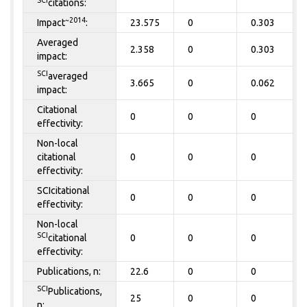
citations:
~2014
Impact
:
23.575
0
0.303
Averaged
2.358
0
0.303
impact:
SCI
averaged
3.665
0
0.062
impact:
Citational
0
0
0
effectivity:
Non-local
citational
0
0
0
effectivity:
SCIcitational
0
0
0
effectivity:
Non-local
SCI
citational
0
0
0
effectivity:
Publications, n:
22.6
0
0
SCI
Publications,
25
0
0
n: