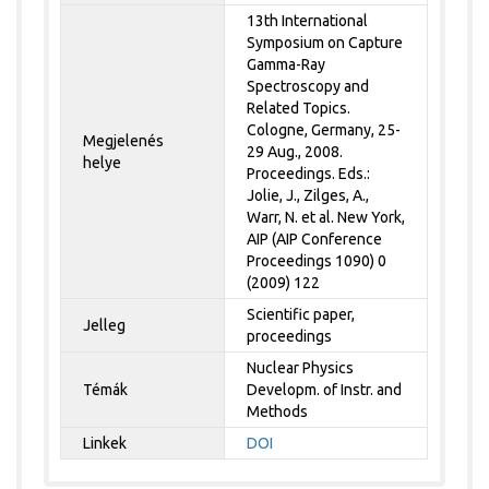
13th International
Symposium on Capture
Gamma-Ray
Spectroscopy and
Related Topics.
Cologne, Germany, 25-
Megjelenés
29 Aug., 2008.
helye
Proceedings. Eds.:
Jolie, J., Zilges, A.,
Warr, N. et al. New York,
AIP (AIP Conference
Proceedings 1090) 0
(2009) 122
Scientific paper,
Jelleg
proceedings
Nuclear Physics
Témák
Developm. of Instr. and
Methods
Linkek
DOI