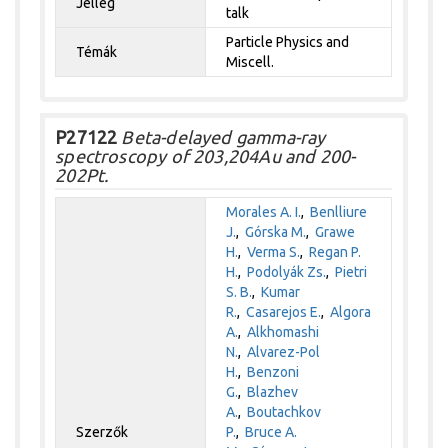
Jelleg
talk
Particle Physics and
Témák
Miscell.
P27122
Beta-delayed gamma-ray
spectroscopy of 203,204Au and 200-
202Pt.
Morales A. I.
,
Benlliure
J.
,
Górska M.
,
Grawe
H.
,
Verma S.
,
Regan P.
H.
,
Podolyák Zs.
,
Pietri
S. B.
,
Kumar
R.
,
Casarejos E.
,
Algora
A.
,
Alkhomashi
N.
,
Alvarez-Pol
H.
,
Benzoni
G.
,
Blazhev
A.
,
Boutachkov
Szerzők
P.
,
Bruce A.