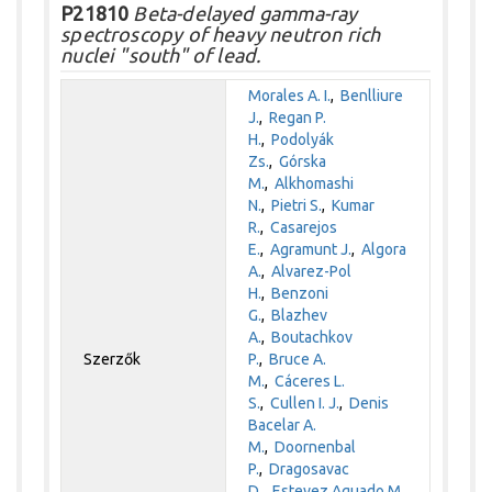
P21810
Beta-delayed gamma-ray
spectroscopy of heavy neutron rich
nuclei "south" of lead.
Morales A. I.
,
Benlliure
J.
,
Regan P.
H.
,
Podolyák
Zs.
,
Górska
M.
,
Alkhomashi
N.
,
Pietri S.
,
Kumar
R.
,
Casarejos
E.
,
Agramunt J.
,
Algora
A.
,
Alvarez-Pol
H.
,
Benzoni
G.
,
Blazhev
A.
,
Boutachkov
Szerzők
P.
,
Bruce A.
M.
,
Cáceres L.
S.
,
Cullen I. J.
,
Denis
Bacelar A.
M.
,
Doornenbal
P.
,
Dragosavac
D.
,
Estevez Aguado M.