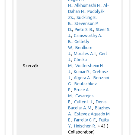
H.
,
Alkhomashi N.
,
Al-
Dahan N.
,
Podolyák
Zs.
,
Suckling E.
B.
,
Stevenson P.
D.
,
Pietri S. B.
,
Steer S.
J.
,
Gamsworthy A.
B.
,
Gelletly
W.
,
Benlliure
J.
,
Morales A. I.
,
Gerl
J.
,
Górska
Szerzők
M.
,
Wollersheim H.
J.
,
Kumar R.
,
Grebosz
J.
,
Algora A.
,
Benzoni
G.
,
Boutachkov
P.
,
Bruce A.
M.
,
Casarejos
E.
,
Cullen I. J.
,
Denis
Bacelar A. M.
,
Blazhev
A.
,
Estevez Aguado M.
E.
,
Farrelly G. F.
,
Fujita
Y.
,
Hoischen R.
+ 43 (
Collaboration)