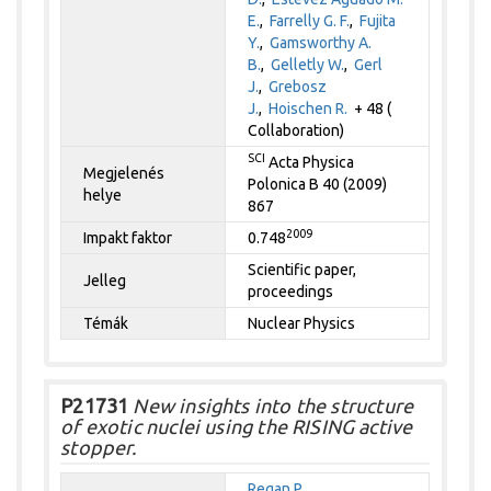
E.
,
Farrelly G. F.
,
Fujita
Y.
,
Gamsworthy A.
B.
,
Gelletly W.
,
Gerl
J.
,
Grebosz
J.
,
Hoischen R.
+ 48 (
Collaboration)
SCI
Acta Physica
Megjelenés
Polonica B 40 (2009)
helye
867
2009
Impakt faktor
0.748
Scientific paper,
Jelleg
proceedings
Témák
Nuclear Physics
P21731
New insights into the structure
of exotic nuclei using the RISING active
stopper.
Regan P.