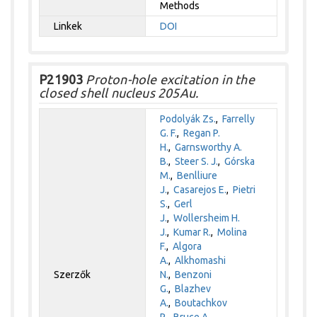
Methods
Linkek
DOI
P21903
Proton-hole excitation in the
closed shell nucleus 205Au.
Podolyák Zs.
,
Farrelly
G. F.
,
Regan P.
H.
,
Garnsworthy A.
B.
,
Steer S. J.
,
Górska
M.
,
Benlliure
J.
,
Casarejos E.
,
Pietri
S.
,
Gerl
J.
,
Wollersheim H.
J.
,
Kumar R.
,
Molina
F.
,
Algora
A.
,
Alkhomashi
Szerzők
N.
,
Benzoni
G.
,
Blazhev
A.
,
Boutachkov