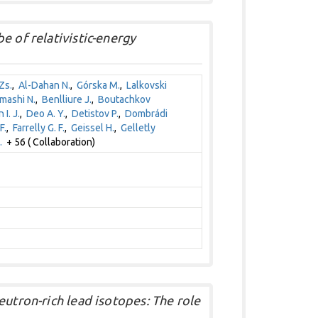
e of relativistic-energy
Zs.
,
Al-Dahan N.
,
Górska M.
,
Lalkovski
mashi N.
,
Benlliure J.
,
Boutachkov
 I. J.
,
Deo A. Y.
,
Detistov P.
,
Dombrádi
F.
,
Farrelly G. F.
,
Geissel H.
,
Gelletly
.
+ 56 ( Collaboration)
eutron-rich lead isotopes: The role