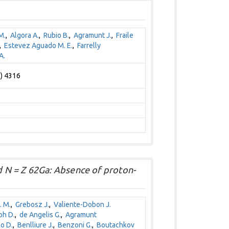
M.
,
Algora A.
,
Rubio B.
,
Agramunt J.
,
Fraile
,
Estevez Aguado M. E.
,
Farrelly
A.
6) 4316
 N = Z 62Ga: Absence of proton-
. M.
,
Grebosz J.
,
Valiente-Dobon J.
ph D.
,
de Angelis G.
,
Agramunt
o D.
,
Benlliure J.
,
Benzoni G.
,
Boutachkov