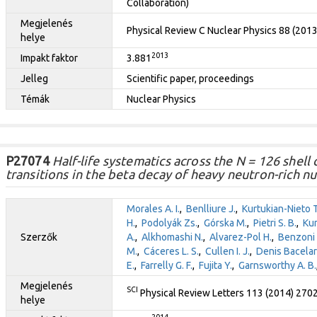
Collaboration)
Megjelenés
Physical Review C Nuclear Physics 88 (201
helye
2013
Impakt faktor
3.881
Jelleg
Scientific paper, proceedings
Témák
Nuclear Physics
P27074
Half-life systematics across the N = 126 shell 
transitions in the beta decay of heavy neutron-rich nu
Morales A. I.
,
Benlliure J.
,
Kurtukian-Nieto T
H.
,
Podolyák Zs.
,
Górska M.
,
Pietri S. B.
,
Kum
Szerzők
A.
,
Alkhomashi N.
,
Alvarez-Pol H.
,
Benzoni 
M.
,
Cáceres L. S.
,
Cullen I. J.
,
Denis Bacelar
E.
,
Farrelly G. F.
,
Fujita Y.
,
Garnsworthy A. B.
Megjelenés
SCI
Physical Review Letters 113 (2014) 270
helye