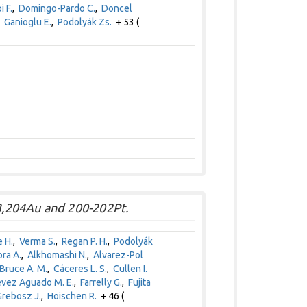
i F.
,
Domingo-Pardo C.
,
Doncel
,
Ganioglu E.
,
Podolyák Zs.
+ 53 (
1
,204Au and 200-202Pt.
 H.
,
Verma S.
,
Regan P. H.
,
Podolyák
ra A.
,
Alkhomashi N.
,
Alvarez-Pol
Bruce A. M.
,
Cáceres L. S.
,
Cullen I.
evez Aguado M. E.
,
Farrelly G.
,
Fujita
Grebosz J.
,
Hoischen R.
+ 46 (