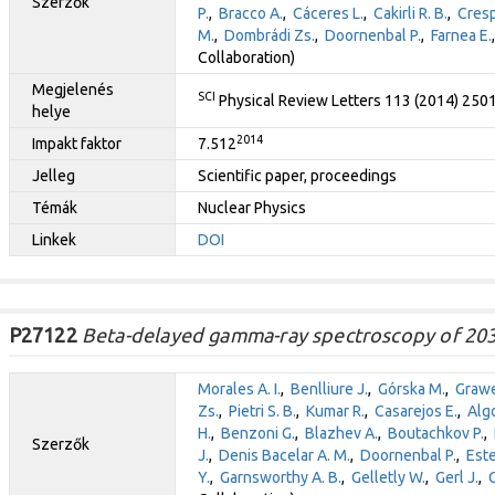
Szerzők
P.
,
Bracco A.
,
Cáceres L.
,
Cakirli R. B.
,
Cresp
M.
,
Dombrádi Zs.
,
Doornenbal P.
,
Farnea E.
Collaboration)
Megjelenés
SCI
Physical Review Letters 113 (2014) 250
helye
2014
Impakt faktor
7.512
Jelleg
Scientific paper, proceedings
Témák
Nuclear Physics
Linkek
DOI
P27122
Beta-delayed gamma-ray spectroscopy of 203
Morales A. I.
,
Benlliure J.
,
Górska M.
,
Grawe
Zs.
,
Pietri S. B.
,
Kumar R.
,
Casarejos E.
,
Algo
H.
,
Benzoni G.
,
Blazhev A.
,
Boutachkov P.
,
Szerzők
J.
,
Denis Bacelar A. M.
,
Doornenbal P.
,
Est
Y.
,
Garnsworthy A. B.
,
Gelletly W.
,
Gerl J.
,