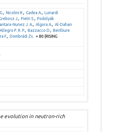
G.
,
Nicolini R.
,
Gadea A.
,
Lunardi
Grebosz J.
,
Pietri S.
,
Podolyák
antara-Nunez J. A.
,
Algora A.
,
Al-Dahan
Allegro P. R. P.
,
Bazzacco D.
,
Benlliure
a F.
,
Dombrádi Zs.
+ 80 (RISING
2
e evolution in neutron-rich