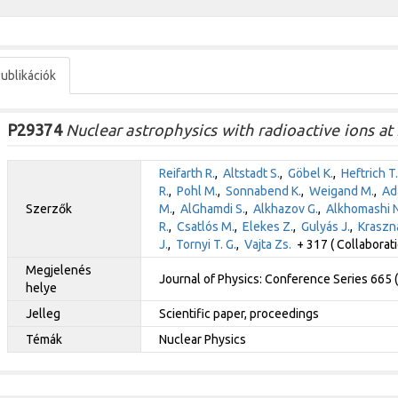
ublikációk
P29374
Nuclear astrophysics with radioactive ions at 
Reifarth R.
,
Altstadt S.
,
Göbel K.
,
Heftrich T.
R.
,
Pohl M.
,
Sonnabend K.
,
Weigand M.
,
Ada
Szerzők
M.
,
AlGhamdi S.
,
Alkhazov G.
,
Alkhomashi N
R.
,
Csatlós M.
,
Elekes Z.
,
Gulyás J.
,
Kraszna
J.
,
Tornyi T. G.
,
Vajta Zs.
+ 317 ( Collaborati
Megjelenés
Journal of Physics: Conference Series 665
helye
Jelleg
Scientific paper, proceedings
Témák
Nuclear Physics