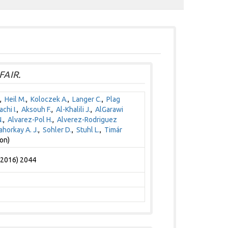
FAIR.
,
Heil M.
,
Koloczek A.
,
Langer C.
,
Plag
chi I.
,
Aksouh F.
,
Al-Khalili J.
,
AlGarawi
.
,
Alvarez-Pol H.
,
Alverez-Rodriguez
horkay A. J.
,
Sohler D.
,
Stuhl L.
,
Timár
on)
 (2016) 2044