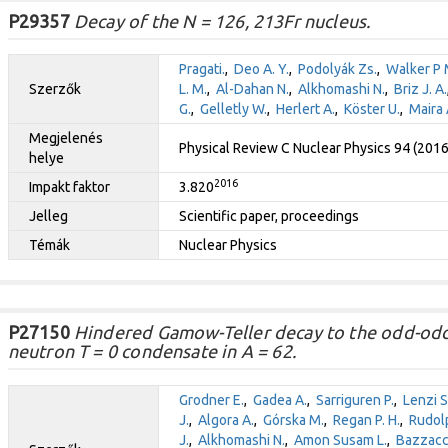
P29357
Decay of the N = 126, 213Fr nucleus.
Pragati.
,
Deo A. Y.
,
Podolyák Zs.
,
Walker P 
Szerzők
L. M.
,
Al-Dahan N.
,
Alkhomashi N.
,
Briz J. A.
G.
,
Gelletly W.
,
Herlert A.
,
Köster U.
,
Maira 
Megjelenés
Physical Review C Nuclear Physics 94 (201
helye
2016
Impakt faktor
3.820
Jelleg
Scientific paper, proceedings
Témák
Nuclear Physics
P27150
Hindered Gamow-Teller decay to the odd-odd
neutron T = 0 condensate in A = 62.
Grodner E.
,
Gadea A.
,
Sarriguren P.
,
Lenzi S
J.
,
Algora A.
,
Górska M.
,
Regan P. H.
,
Rudol
J.
,
Alkhomashi N.
,
Amon Susam L.
,
Bazzacc