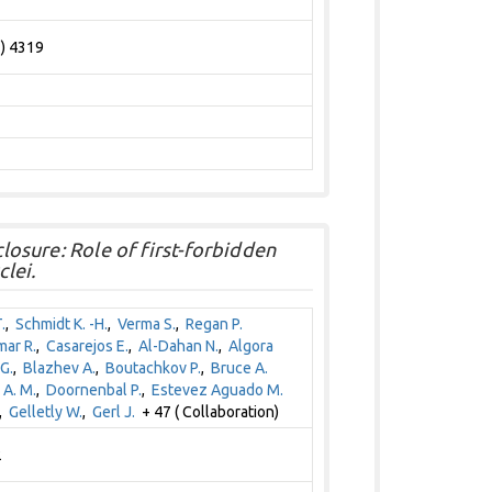
3) 4319
closure: Role of first-forbidden
clei.
.
,
Schmidt K. -H.
,
Verma S.
,
Regan P.
ar R.
,
Casarejos E.
,
Al-Dahan N.
,
Algora
G.
,
Blazhev A.
,
Boutachkov P.
,
Bruce A.
 A. M.
,
Doornenbal P.
,
Estevez Aguado M.
,
Gelletly W.
,
Gerl J.
+ 47 ( Collaboration)
2