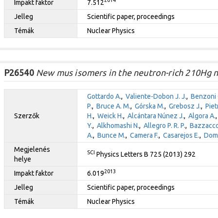
2014
Impakt faktor
7.512
Jelleg
Scientific paper, proceedings
Témák
Nuclear Physics
P26540
New mus isomers in the neutron-rich 210Hg n
Gottardo A.
,
Valiente-Dobon J. J.
,
Benzoni 
P.
,
Bruce A. M.
,
Górska M.
,
Grebosz J.
,
Pietr
Szerzők
H.
,
Weick H.
,
Alcántara Núnez J.
,
Algora A.
Y.
,
Alkhomashi N.
,
Allegro P. R. P.
,
Bazzacco
A.
,
Bunce M.
,
Camera F.
,
Casarejos E.
,
Domb
Megjelenés
SCI
Physics Letters B 725 (2013) 292
helye
2013
Impakt faktor
6.019
Jelleg
Scientific paper, proceedings
Témák
Nuclear Physics