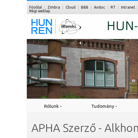
Főoldal
Zimbra
Cloud
BBB
Andoc
RT
Intranet
Régi weblap
Rólunk
Tudomány
APHA Szerző - Alkho