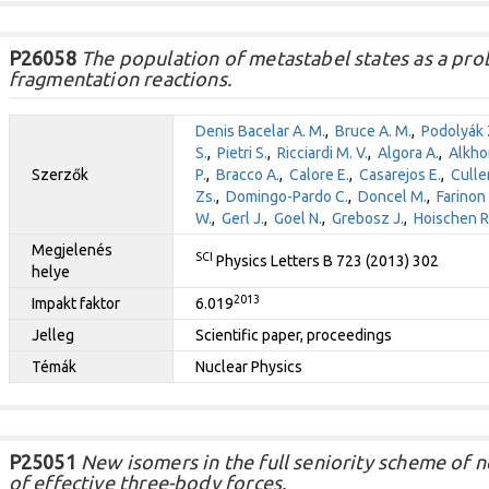
P26058
The population of metastabel states as a prob
fragmentation reactions.
Denis Bacelar A. M.
,
Bruce A. M.
,
Podolyák 
S.
,
Pietri S.
,
Ricciardi M. V.
,
Algora A.
,
Alkho
Szerzők
P.
,
Bracco A.
,
Calore E.
,
Casarejos E.
,
Cullen
Zs.
,
Domingo-Pardo C.
,
Doncel M.
,
Farinon 
W.
,
Gerl J.
,
Goel N.
,
Grebosz J.
,
Hoischen R
Megjelenés
SCI
Physics Letters B 723 (2013) 302
helye
2013
Impakt faktor
6.019
Jelleg
Scientific paper, proceedings
Témák
Nuclear Physics
P25051
New isomers in the full seniority scheme of n
of effective three-body forces.