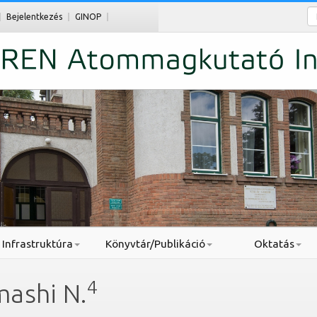
Ke
Bejelentkezés
GINOP
Infrastruktúra
Könyvtár/Publikáció
Oktatás
4
mashi N.