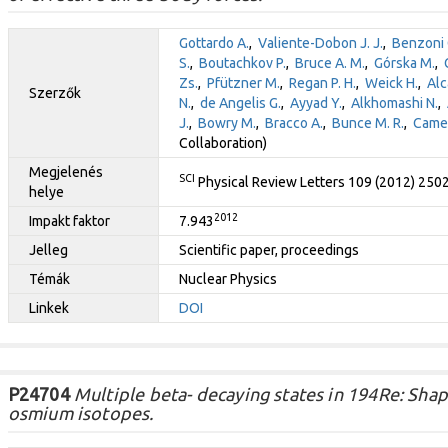
Gottardo A.
,
Valiente-Dobon J. J.
,
Benzoni 
S.
,
Boutachkov P.
,
Bruce A. M.
,
Górska M.
,
Zs.
,
Pfützner M.
,
Regan P. H.
,
Weick H.
,
Alc
Szerzők
N.
,
de Angelis G.
,
Ayyad Y.
,
Alkhomashi N.
,
J.
,
Bowry M.
,
Bracco A.
,
Bunce M. R.
,
Camer
Collaboration)
Megjelenés
SCI
Physical Review Letters 109 (2012) 250
helye
2012
Impakt faktor
7.943
Jelleg
Scientific paper, proceedings
Témák
Nuclear Physics
Linkek
DOI
P24704
Multiple beta- decaying states in 194Re: Shap
osmium isotopes.