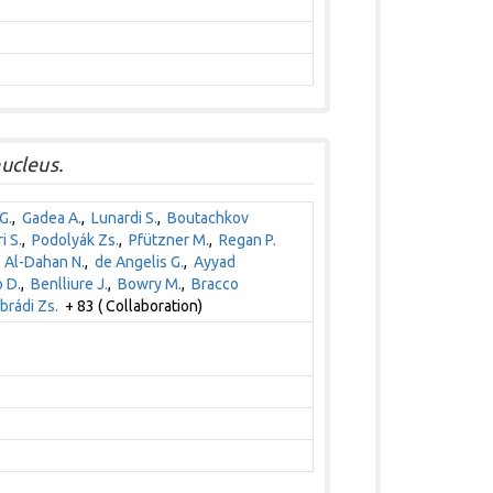
ucleus.
G.
,
Gadea A.
,
Lunardi S.
,
Boutachkov
i S.
,
Podolyák Zs.
,
Pfützner M.
,
Regan P.
,
Al-Dahan N.
,
de Angelis G.
,
Ayyad
 D.
,
Benlliure J.
,
Bowry M.
,
Bracco
rádi Zs.
+ 83 ( Collaboration)