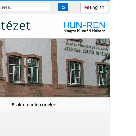
reső
English
Fizika mindenkinek