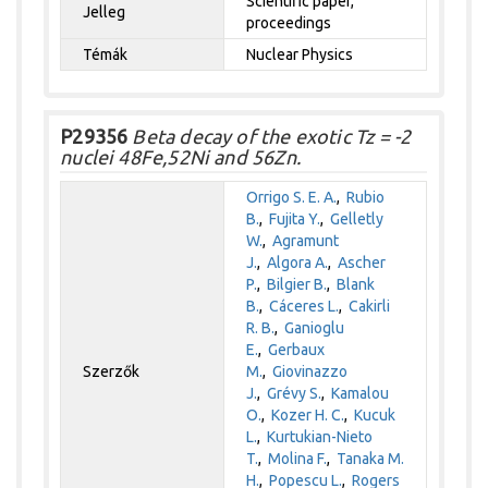
Scientific paper,
Jelleg
proceedings
Témák
Nuclear Physics
P29356
Beta decay of the exotic Tz = -2
nuclei 48Fe,52Ni and 56Zn.
Orrigo S. E. A.
,
Rubio
B.
,
Fujita Y.
,
Gelletly
W.
,
Agramunt
J.
,
Algora A.
,
Ascher
P.
,
Bilgier B.
,
Blank
B.
,
Cáceres L.
,
Cakirli
R. B.
,
Ganioglu
E.
,
Gerbaux
Szerzők
M.
,
Giovinazzo
J.
,
Grévy S.
,
Kamalou
O.
,
Kozer H. C.
,
Kucuk
L.
,
Kurtukian-Nieto
T.
,
Molina F.
,
Tanaka M.
H.
,
Popescu L.
,
Rogers