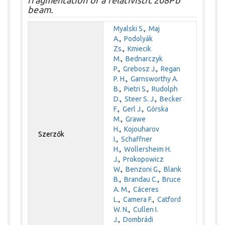
fragmentation of a relativistic 208Pb
beam.
Myalski S.
,
Maj
A.
,
Podolyák
Zs.
,
Kmiecik
M.
,
Bednarczyk
P.
,
Grebosz J.
,
Regan
P. H.
,
Garnsworthy A.
B.
,
Pietri S.
,
Rudolph
D.
,
Steer S. J.
,
Becker
F.
,
Gerl J.
,
Górska
M.
,
Grawe
H.
,
Kojouharov
Szerzők
I.
,
Schaffner
H.
,
Wollersheim H.
J.
,
Prokopowicz
W.
,
Benzoni G.
,
Blank
B.
,
Brandau C.
,
Bruce
A. M.
,
Cáceres
L.
,
Camera F.
,
Catford
W. N.
,
Cullen I.
J.
,
Dombrádi