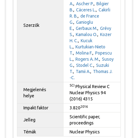
A.
,
Ascher P.
,
Bilgier
B.
,
Cáceres L.
,
Cakirli
R. B.
,
de France
G.
,
Ganioglu
Szerzők
E.
,
Gerbaux M.
,
Grévy
S.
,
Kamalou O.
,
Kozer
H. C.
,
Kucuk
L.
,
Kurtukian-Nieto
T.
,
Molina F.
,
Popescu
L.
,
Rogers A. M.
,
Susoy
G.
,
Stodel C.
,
Suzuki
T.
,
Tamii A.
,
Thomas J.
-C.
SCI
Physical Review C
Megjelenés
Nuclear Physics 94
helye
(2016) 4315
2016
Impakt faktor
3.820
Scientific paper,
Jelleg
proceedings
Témák
Nuclear Physics