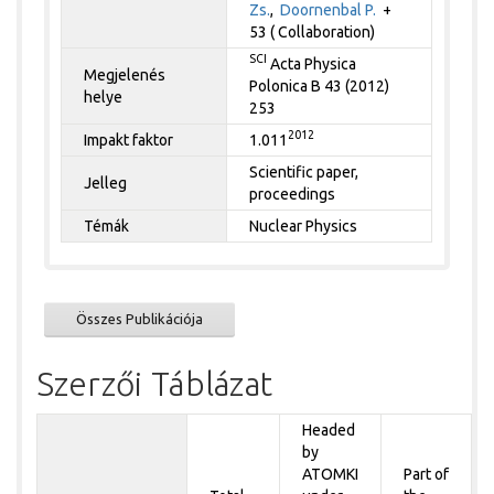
Zs.
,
Doornenbal P.
+
53 ( Collaboration)
SCI
Acta Physica
Megjelenés
Polonica B 43 (2012)
helye
253
2012
Impakt faktor
1.011
Scientific paper,
Jelleg
proceedings
Témák
Nuclear Physics
Összes Publikációja
Szerzői Táblázat
Headed
by
ATOMKI
Part of