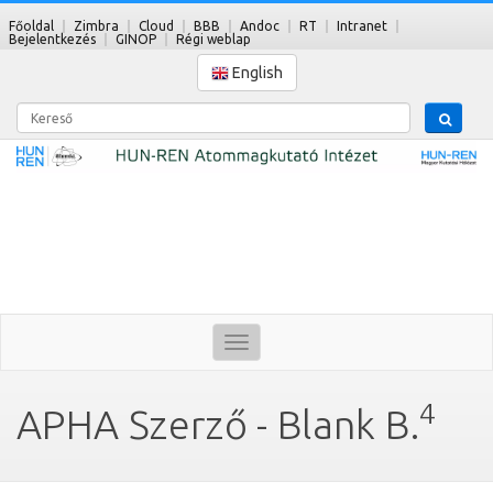
Főoldal
Zimbra
Cloud
BBB
Andoc
RT
Intranet
Bejelentkezés
GINOP
Régi weblap
English
Kereső
Toggle
navigation
4
APHA Szerző - Blank B.