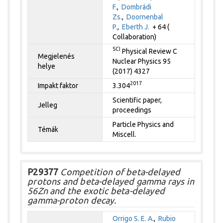
F.
,
Dombrádi
Zs.
,
Doornenbal
P.
,
Eberth J.
+ 64 (
Collaboration)
SCI
Physical Review C
Megjelenés
Nuclear Physics 95
helye
(2017) 4327
2017
Impakt faktor
3.304
Scientific paper,
Jelleg
proceedings
Particle Physics and
Témák
Miscell.
P29377
Competition of beta-delayed
protons and beta-delayed gamma rays in
56Zn and the exotic beta-delayed
gamma-proton decay.
Orrigo S. E. A.
,
Rubio