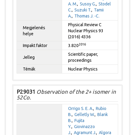
A. M.
,
Susoy G.
,
Stodel
C.
,
Suzuki T.
,
Tamii
A.
,
Thomas J. -C.
Physical Review C
Megjelenés
Nuclear Physics 93
helye
(2016) 4336
2016
Impakt faktor
3.820
Scientific paper,
Jelleg
proceedings
Témák
Nuclear Physics
P29031
Observation of the 2+ isomer in
52Co.
Orrigo S. E. A.
,
Rubio
B.
,
Gelletly W.
,
Blank
B.
,
Fujita
Y.
,
Giovinazzo
J.
,
Agramunt J.
,
Algora