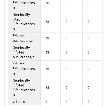
SCI
publications,
28
0
0
n:
Non-locally
cited
28
0
0
SCI
publications,
n:
SCI
Cited
28
0
0
publications, n:
Non-locally
SCI
cited
28
0
0
publications, n:
SCI
Cited
SCI
publications,
28
0
0
n:
Non-locally
SCI
cited
28
0
0
SCI
publications,
n:
z-index:
0
0
0