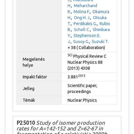
H.
,
Meharchand
R.
,
Molina F.
,
Okamura
H.
,
Ong H. J.
,
Otsuka
T.
,
Perdikakis G.
,
Rubio
B.
,
Scholl C.
,
Shimbara
Y.
,
Stephenson E.
J.
,
Susoy G.
,
Suzuki T.
+ 38 ( Collaboration)
SCI
Physical Review C
Megjelenés
Nuclear Physics 88
helye
(2013) 4308
2013
Impakt faktor
3.881
Scientific paper,
Jelleg
proceedings
Témák
Nuclear Physics
P25010
Study of isomer production
rates for A=142-152 and Z=62-67 in