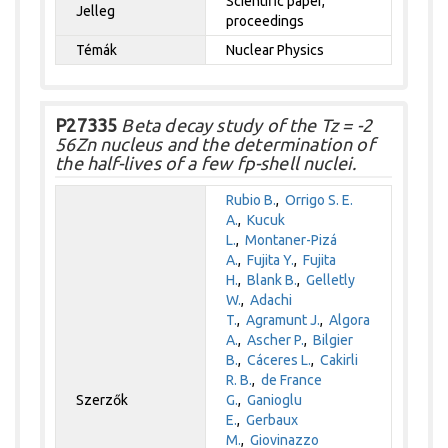
Scientific paper,
Jelleg
proceedings
Témák
Nuclear Physics
P27335
Beta decay study of the Tz = -2
56Zn nucleus and the determination of
the half-lives of a few fp-shell nuclei.
Rubio B.
,
Orrigo S. E.
A.
,
Kucuk
L.
,
Montaner-Pizá
A.
,
Fujita Y.
,
Fujita
H.
,
Blank B.
,
Gelletly
W.
,
Adachi
T.
,
Agramunt J.
,
Algora
A.
,
Ascher P.
,
Bilgier
B.
,
Cáceres L.
,
Cakirli
R. B.
,
de France
Szerzők
G.
,
Ganioglu
E.
,
Gerbaux
M.
,
Giovinazzo