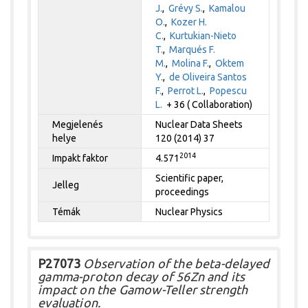
J.
,
Grévy S.
,
Kamalou
O.
,
Kozer H.
C.
,
Kurtukian-Nieto
T.
,
Marqués F.
M.
,
Molina F.
,
Oktem
Y.
,
de Oliveira Santos
F.
,
Perrot L.
,
Popescu
L.
+ 36 ( Collaboration)
Megjelenés
Nuclear Data Sheets
helye
120 (2014) 37
2014
Impakt faktor
4.571
Scientific paper,
Jelleg
proceedings
Témák
Nuclear Physics
P27073
Observation of the beta-delayed
gamma-proton decay of 56Zn and its
impact on the Gamow-Teller strength
evaluation.