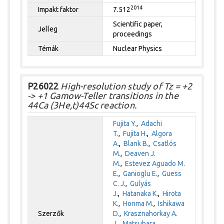
2014
Impakt faktor
7.512
Scientific paper,
Jelleg
proceedings
Témák
Nuclear Physics
P26022
High-resolution study of Tz = +2
-> +1 Gamow-Teller transitions in the
44Ca (3He,t)44Sc reaction.
Fujita Y.
,
Adachi
T.
,
Fujita H.
,
Algora
A.
,
Blank B.
,
Csatlós
M.
,
Deaven J.
M.
,
Estevez Aguado M.
E.
,
Ganioglu E.
,
Guess
C. J.
,
Gulyás
J.
,
Hatanaka K.
,
Hirota
K.
,
Honma M.
,
Ishikawa
Szerzők
D.
,
Krasznahorkay A.
J.
,
Matsubara