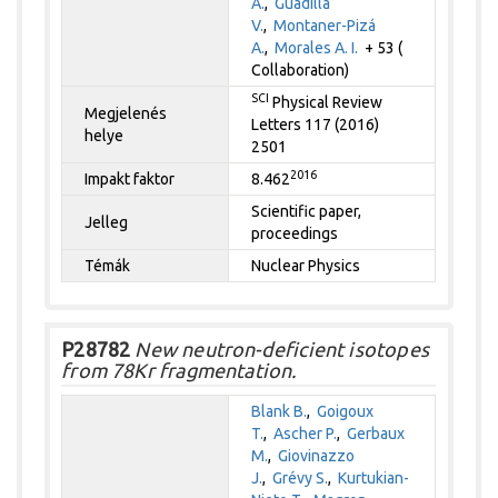
A.
,
Guadilla
V.
,
Montaner-Pizá
A.
,
Morales A. I.
+ 53 (
Collaboration)
SCI
Physical Review
Megjelenés
Letters 117 (2016)
helye
2501
2016
Impakt faktor
8.462
Scientific paper,
Jelleg
proceedings
Témák
Nuclear Physics
P28782
New neutron-deficient isotopes
from 78Kr fragmentation.
Blank B.
,
Goigoux
T.
,
Ascher P.
,
Gerbaux
M.
,
Giovinazzo
J.
,
Grévy S.
,
Kurtukian-