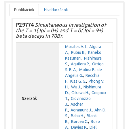
Publikációk
Hivatkozások
P29774
Simultaneous investigation of
the T = 1(Jpi = 0+) and T = õ(Jpi = 9+)
beta decays in 70Br.
Morales A. I.
,
Algora
A.
,
Rubio B.
,
Kaneko
Kazunari.
,
Nishimura
S.
,
Aguilera P.
,
Orrigo
S. E. A.
,
Molina F.
,
de
Angelis G.
,
Recchia
F.
,
Kiss G. G.
,
Phong V.
H.
,
Wu J.
,
Nishimura
D.
,
Oikawa H.
,
Goigoux
Szerzők
T.
,
Giovinazzo
J.
,
Ascher
P.
,
Agramunt J.
,
Ahn D.
S.
,
Baba H.
,
Blank
B.
,
Borcea C.
,
Boso
A.
,
Davies P.
,
Diel