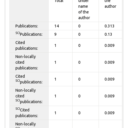
Total
under
the
name
author
of the
author
Publications:
14
0
0.313
SCI
Publications:
9
0
0.13
Cited
1
0
0.009
publications:
Non-locally
cited
1
0
0.009
publications:
Cited
1
0
0.009
SCI
publications:
Non-locally
cited
1
0
0.009
SCI
publications:
SCI
Cited
1
0
0.009
publications:
Non-locally