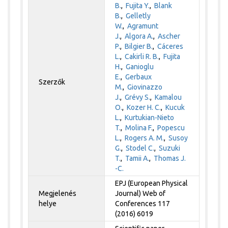
B.
,
Fujita Y.
,
Blank
B.
,
Gelletly
W.
,
Agramunt
J.
,
Algora A.
,
Ascher
P.
,
Bilgier B.
,
Cáceres
L.
,
Cakirli R. B.
,
Fujita
H.
,
Ganioglu
E.
,
Gerbaux
Szerzők
M.
,
Giovinazzo
J.
,
Grévy S.
,
Kamalou
O.
,
Kozer H. C.
,
Kucuk
L.
,
Kurtukian-Nieto
T.
,
Molina F.
,
Popescu
L.
,
Rogers A. M.
,
Susoy
G.
,
Stodel C.
,
Suzuki
T.
,
Tamii A.
,
Thomas J.
-C.
EPJ (European Physical
Megjelenés
Journal) Web of
helye
Conferences 117
(2016) 6019