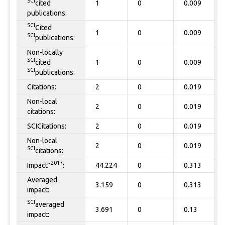
SCI
cited
1
0
0.009
publications:
SCI
Cited
1
0
0.009
SCI
publications:
Non-locally
SCI
cited
1
0
0.009
SCI
publications:
Citations:
2
0
0.019
Non-local
2
0
0.019
citations:
SCICitations:
2
0
0.019
Non-local
2
0
0.019
SCI
citations:
~2017
Impact
:
44.224
0
0.313
Averaged
3.159
0
0.313
impact:
SCI
averaged
3.691
0
0.13
impact: