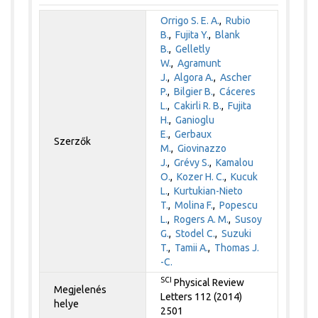
Orrigo S. E. A.
,
Rubio
B.
,
Fujita Y.
,
Blank
B.
,
Gelletly
W.
,
Agramunt
J.
,
Algora A.
,
Ascher
P.
,
Bilgier B.
,
Cáceres
L.
,
Cakirli R. B.
,
Fujita
H.
,
Ganioglu
E.
,
Gerbaux
Szerzők
M.
,
Giovinazzo
J.
,
Grévy S.
,
Kamalou
O.
,
Kozer H. C.
,
Kucuk
L.
,
Kurtukian-Nieto
T.
,
Molina F.
,
Popescu
L.
,
Rogers A. M.
,
Susoy
G.
,
Stodel C.
,
Suzuki
T.
,
Tamii A.
,
Thomas J.
-C.
SCI
Physical Review
Megjelenés
Letters 112 (2014)
helye
2501