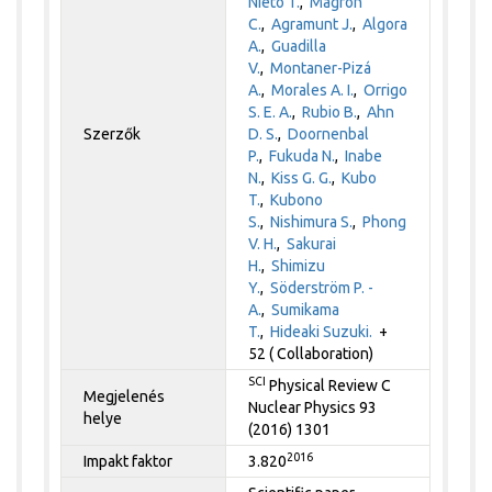
Nieto T.
,
Magron
C.
,
Agramunt J.
,
Algora
A.
,
Guadilla
V.
,
Montaner-Pizá
A.
,
Morales A. I.
,
Orrigo
S. E. A.
,
Rubio B.
,
Ahn
Szerzők
D. S.
,
Doornenbal
P.
,
Fukuda N.
,
Inabe
N.
,
Kiss G. G.
,
Kubo
T.
,
Kubono
S.
,
Nishimura S.
,
Phong
V. H.
,
Sakurai
H.
,
Shimizu
Y.
,
Söderström P. -
A.
,
Sumikama
T.
,
Hideaki Suzuki.
+
52 ( Collaboration)
SCI
Physical Review C
Megjelenés
Nuclear Physics 93
helye
(2016) 1301
2016
Impakt faktor
3.820