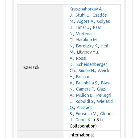
Krasznahorkay A.
J.
,
Stuhl L.
,
Csatlós
M.
,
Algora A.
,
Gulyás
J.
,
Timár J.
,
Paar
N.
,
Vretenar
D.
,
Harakeh M.
N.
,
Boretzky K.
,
Heil
M.
,
Litvinov Yu.
A.
,
Rossi
D.
,
Scheidenberger
Szerzők
Ch.
,
Simon H.
,
Weick
H.
,
Bracco
A.
,
Brambilla S.
,
Blasi
N.
,
Camera F.
,
Giaz
A.
,
Million B.
,
Pellegri
L.
,
Roboldi S.
,
Wieland
O.
,
Altstadt
S.
,
Fonseca M.
,
Glorius
J.
,
Göbel K.
+ 61 (
Collaboration)
International