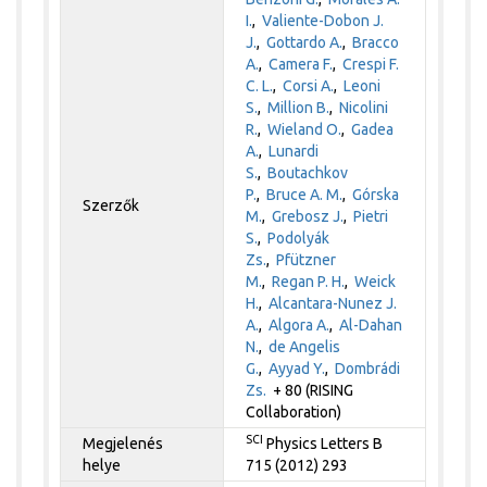
I.
,
Valiente-Dobon J.
J.
,
Gottardo A.
,
Bracco
A.
,
Camera F.
,
Crespi F.
C. L.
,
Corsi A.
,
Leoni
S.
,
Million B.
,
Nicolini
R.
,
Wieland O.
,
Gadea
A.
,
Lunardi
S.
,
Boutachkov
P.
,
Bruce A. M.
,
Górska
Szerzők
M.
,
Grebosz J.
,
Pietri
S.
,
Podolyák
Zs.
,
Pfützner
M.
,
Regan P. H.
,
Weick
H.
,
Alcantara-Nunez J.
A.
,
Algora A.
,
Al-Dahan
N.
,
de Angelis
G.
,
Ayyad Y.
,
Dombrádi
Zs.
+ 80 (RISING
Collaboration)
SCI
Megjelenés
Physics Letters B
helye
715 (2012) 293