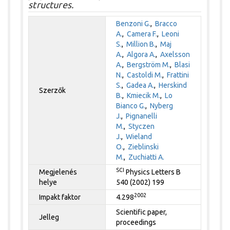
structures.
Benzoni G.
,
Bracco
A.
,
Camera F.
,
Leoni
S.
,
Million B.
,
Maj
A.
,
Algora A.
,
Axelsson
A.
,
Bergström M.
,
Blasi
N.
,
Castoldi M.
,
Frattini
S.
,
Gadea A.
,
Herskind
Szerzők
B.
,
Kmiecik M.
,
Lo
Bianco G.
,
Nyberg
J.
,
Pignanelli
M.
,
Styczen
J.
,
Wieland
O.
,
Zieblinski
M.
,
Zuchiatti A.
SCI
Megjelenés
Physics Letters B
helye
540 (2002) 199
2002
Impakt faktor
4.298
Scientific paper,
Jelleg
proceedings