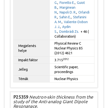
G.
,
Fioretto E.
,
Guiot
B.
,
Marginean
N.
,
Napoli D. R.
,
Orlandi
R.
,
Sahin E.
,
Stefanini
A. M.
,
Valiente-Dobon
J. J.
,
Aydin
S.
,
Dombrádi Zs.
+ 46 (
Collaboration)
Physical Review C
Megjelenés
Nuclear Physics 85
helye
(2012) 4621
2012
Impakt faktor
3.715
Scientific paper,
Jelleg
proceedings
Témák
Nuclear Physics
P25359
Neutron-skin thickness from the
study of the Anti-analog Giant Dipole
Resonanace.