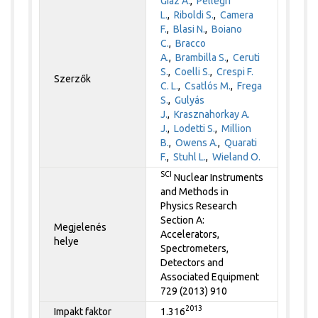
Giaz A.
,
Pellegri
L.
,
Riboldi S.
,
Camera
F.
,
Blasi N.
,
Boiano
C.
,
Bracco
A.
,
Brambilla S.
,
Ceruti
S.
,
Coelli S.
,
Crespi F.
Szerzők
C. L.
,
Csatlós M.
,
Frega
S.
,
Gulyás
J.
,
Krasznahorkay A.
J.
,
Lodetti S.
,
Million
B.
,
Owens A.
,
Quarati
F.
,
Stuhl L.
,
Wieland O.
SCI
Nuclear Instruments
and Methods in
Physics Research
Section A:
Megjelenés
Accelerators,
helye
Spectrometers,
Detectors and
Associated Equipment
729 (2013) 910
2013
Impakt faktor
1.316