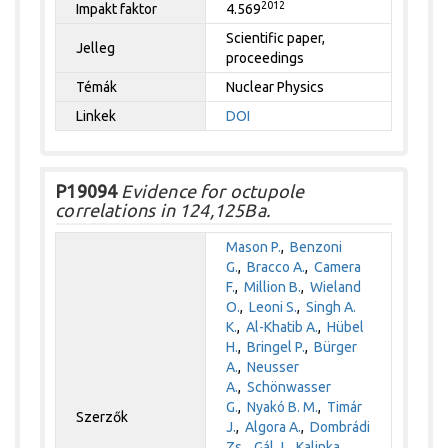
2012
Impakt faktor
4.569
Scientific paper,
Jelleg
proceedings
Témák
Nuclear Physics
Linkek
DOI
P19094
Evidence for octupole
correlations in 124,125Ba.
Mason P.
,
Benzoni
G.
,
Bracco A.
,
Camera
F.
,
Million B.
,
Wieland
O.
,
Leoni S.
,
Singh A.
K.
,
Al-Khatib A.
,
Hübel
H.
,
Bringel P.
,
Bürger
A.
,
Neusser
A.
,
Schönwasser
G.
,
Nyakó B. M.
,
Timár
Szerzők
J.
,
Algora A.
,
Dombrádi
Zs.
,
Gál J.
,
Kalinka