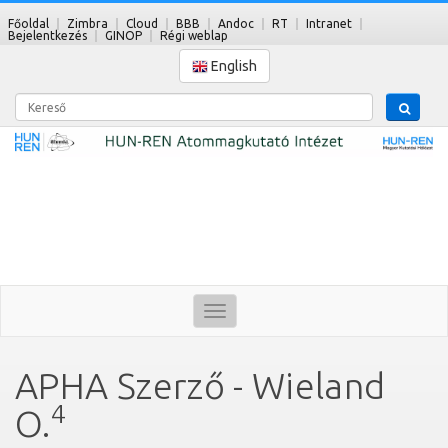
Főoldal
Zimbra
Cloud
BBB
Andoc
RT
Intranet
Bejelentkezés
GINOP
Régi weblap
English
Kereső
Toggle
navigation
APHA Szerző - Wieland
4
O.