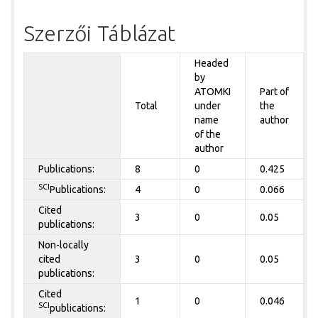
Szerzői Táblázat
Headed
by
ATOMKI
Part of
Total
under
the
name
author
of the
author
Publications:
8
0
0.425
SCI
Publications:
4
0
0.066
Cited
3
0
0.05
publications:
Non-locally
cited
3
0
0.05
publications:
Cited
1
0
0.046
SCI
publications: