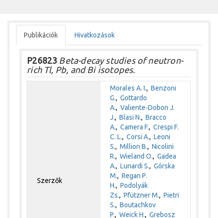
Publikációk
Hivatkozások
P26823
Beta-decay studies of neutron-
rich Tl, Pb, and Bi isotopes.
Morales A. I.
,
Benzoni
G.
,
Gottardo
A.
,
Valiente-Dobon J.
J.
,
Blasi N.
,
Bracco
A.
,
Camera F.
,
Crespi F.
C. L.
,
Corsi A.
,
Leoni
S.
,
Million B.
,
Nicolini
R.
,
Wieland O.
,
Gadea
A.
,
Lunardi S.
,
Górska
M.
,
Regan P.
Szerzők
H.
,
Podolyák
Zs.
,
Pfützner M.
,
Pietri
S.
,
Boutachkov
P.
,
Weick H.
,
Grebosz