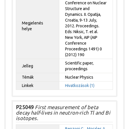
Conference on Nuclear
Structure and
Dynamics. II. Opatija,
Croatia, 9-13 July,
Megjelenés
2012. Proceedings.
helye
Eds: Niksic, T. et al.
New York, AIP (AIP
Conference
Proceedings 1491) 0
(2012) 190
Scientific paper,
Jelleg
proceedings
Témák
Nuclear Physics
Linkek
Hivatkozások (1)
P25049
First measurement of beta
decay half-lives in neutron-rich Tl and Bi
isotopes.
Benzoni G.
,
Morales A.