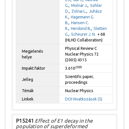
G.
,
Molnár J.
,
Sohler
D.
,
Zolnai L.
,
Juhász
K.
,
Hagemann G.
B.
,
Hansen C.
R.
,
Herskind B.
,
Sletten
G.
,
Scheurer J. N.
+ 68
(HLHD Collaboration)
Physical Review C
Megjelenés
Nuclear Physics 72
helye
(2005) 4315
2005
Impakt faktor
3.610
Scientific paper,
Jelleg
proceedings
Témák
Nuclear Physics
Linkek
DOI
Hivatkozások (5)
P15241
Effect of E1 decay in the
population of superdeformed