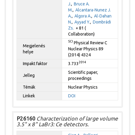
J.
,
Bruce A.
M.
,
Alcantara-Nunez J.
A.
,
Algora A.
,
Al-Dahan
N.
,
Ayyad Y.
,
Dombrádi
Zs.
+ 81 (
Collaboration)
SCI
Physical Review C
Megjelenés
Nuclear Physics 89
helye
(2014) 4324
2014
Impakt faktor
3.733
Scientific paper,
Jelleg
proceedings
Témák
Nuclear Physics
Linkek
DOI
P26160
Characterization of large volume
3.5" x 8" LaBr3: Ce detectors.