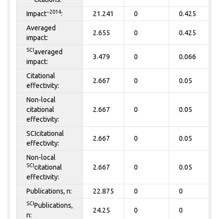
~2014
Impact
:
21.241
0
0.425
Averaged
2.655
0
0.425
impact:
SCI
averaged
3.479
0
0.066
impact:
Citational
2.667
0
0.05
effectivity:
Non-local
citational
2.667
0
0.05
effectivity:
SCIcitational
2.667
0
0.05
effectivity:
Non-local
SCI
citational
2.667
0
0.05
effectivity:
Publications, n:
22.875
0
0
SCI
Publications,
24.25
0
0
n: