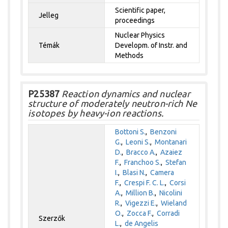
Scientific paper,
Jelleg
proceedings
Nuclear Physics
Témák
Developm. of Instr. and
Methods
P25387
Reaction dynamics and nuclear
structure of moderately neutron-rich Ne
isotopes by heavy-ion reactions.
Bottoni S.
,
Benzoni
G.
,
Leoni S.
,
Montanari
D.
,
Bracco A.
,
Azaiez
F.
,
Franchoo S.
,
Stefan
I.
,
Blasi N.
,
Camera
F.
,
Crespi F. C. L.
,
Corsi
A.
,
Million B.
,
Nicolini
R.
,
Vigezzi E.
,
Wieland
O.
,
Zocca F.
,
Corradi
Szerzők
L.
,
de Angelis