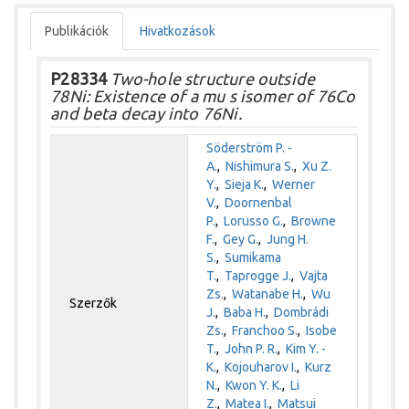
Publikációk
Hivatkozások
P28334
Two-hole structure outside
78Ni: Existence of a mu s isomer of 76Co
and beta decay into 76Ni.
Söderström P. -
A.
,
Nishimura S.
,
Xu Z.
Y.
,
Sieja K.
,
Werner
V.
,
Doornenbal
P.
,
Lorusso G.
,
Browne
F.
,
Gey G.
,
Jung H.
S.
,
Sumikama
T.
,
Taprogge J.
,
Vajta
Zs.
,
Watanabe H.
,
Wu
Szerzők
J.
,
Baba H.
,
Dombrádi
Zs.
,
Franchoo S.
,
Isobe
T.
,
John P. R.
,
Kim Y. -
K.
,
Kojouharov I.
,
Kurz
N.
,
Kwon Y. K.
,
Li
Z.
,
Matea I.
,
Matsui