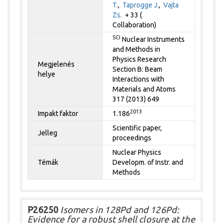
T.
,
Taprogge J.
,
Vajta
Zs.
+ 33 (
Collaboration)
SCI
Nuclear Instruments
and Methods in
Physics Research
Megjelenés
Section B: Beam
helye
Interactions with
Materials and Atoms
317 (2013) 649
2013
Impakt faktor
1.186
Scientific paper,
Jelleg
proceedings
Nuclear Physics
Témák
Developm. of Instr. and
Methods
P26250
Isomers in 128Pd and 126Pd:
Evidence for a robust shell closure at the