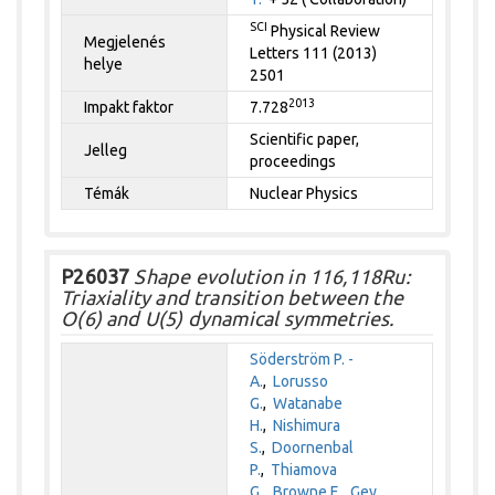
SCI
Physical Review
Megjelenés
Letters 111 (2013)
helye
2501
2013
Impakt faktor
7.728
Scientific paper,
Jelleg
proceedings
Témák
Nuclear Physics
P26037
Shape evolution in 116,118Ru:
Triaxiality and transition between the
O(6) and U(5) dynamical symmetries.
Söderström P. -
A.
,
Lorusso
G.
,
Watanabe
H.
,
Nishimura
S.
,
Doornenbal
P.
,
Thiamova
G.
,
Browne F.
,
Gey