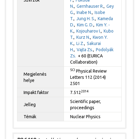
N.
,
Gernhauser R.
,
Gey
G.
,
Inabe N.
,
Isobe
T.
,
Jung H. S.
,
Kameda
D.
,
Kim G. D.
,
Kim Y. -
K.
,
Kojouharov I.
,
Kubo
T.
,
Kurz N.
,
Kwon Y.
K.
,
Li Z.
,
Sakurai
H.
,
Vajta Zs.
,
Podolyák
Zs.
+ 60 (EURICA
Collaboration)
SCI
Physical Review
Megjelenés
Letters 112 (2014)
helye
2501
2014
Impakt faktor
7.512
Scientific paper,
Jelleg
proceedings
Témák
Nuclear Physics