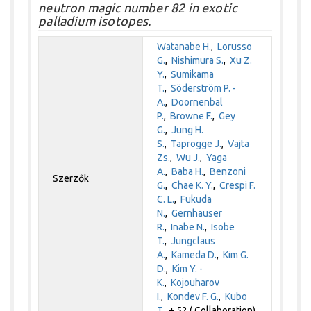
neutron magic number 82 in exotic
palladium isotopes.
Watanabe H.
,
Lorusso
G.
,
Nishimura S.
,
Xu Z.
Y.
,
Sumikama
T.
,
Söderström P. -
A.
,
Doornenbal
P.
,
Browne F.
,
Gey
G.
,
Jung H.
S.
,
Taprogge J.
,
Vajta
Zs.
,
Wu J.
,
Yaga
A.
,
Baba H.
,
Benzoni
Szerzők
G.
,
Chae K. Y.
,
Crespi F.
C. L.
,
Fukuda
N.
,
Gernhauser
R.
,
Inabe N.
,
Isobe
T.
,
Jungclaus
A.
,
Kameda D.
,
Kim G.
D.
,
Kim Y. -
K.
,
Kojouharov
I.
,
Kondev F. G.
,
Kubo
T.
+ 52 ( Collaboration)