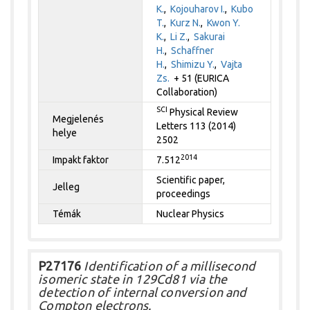
K.
,
Kojouharov I.
,
Kubo
T.
,
Kurz N.
,
Kwon Y.
K.
,
Li Z.
,
Sakurai
H.
,
Schaffner
H.
,
Shimizu Y.
,
Vajta
Zs.
+ 51 (EURICA
Collaboration)
SCI
Physical Review
Megjelenés
Letters 113 (2014)
helye
2502
2014
Impakt faktor
7.512
Scientific paper,
Jelleg
proceedings
Témák
Nuclear Physics
P27176
Identification of a millisecond
isomeric state in 129Cd81 via the
detection of internal conversion and
Compton electrons.