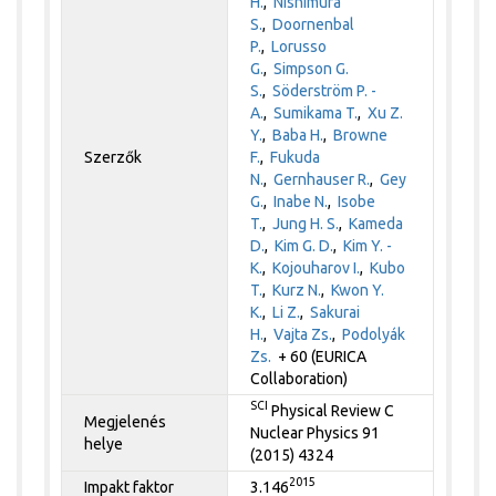
H.
,
Nishimura
S.
,
Doornenbal
P.
,
Lorusso
G.
,
Simpson G.
S.
,
Söderström P. -
A.
,
Sumikama T.
,
Xu Z.
Y.
,
Baba H.
,
Browne
Szerzők
F.
,
Fukuda
N.
,
Gernhauser R.
,
Gey
G.
,
Inabe N.
,
Isobe
T.
,
Jung H. S.
,
Kameda
D.
,
Kim G. D.
,
Kim Y. -
K.
,
Kojouharov I.
,
Kubo
T.
,
Kurz N.
,
Kwon Y.
K.
,
Li Z.
,
Sakurai
H.
,
Vajta Zs.
,
Podolyák
Zs.
+ 60 (EURICA
Collaboration)
SCI
Physical Review C
Megjelenés
Nuclear Physics 91
helye
(2015) 4324
2015
Impakt faktor
3.146