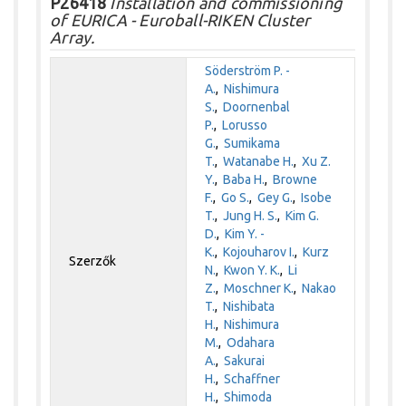
P26418
Installation and commissioning
of EURICA - Euroball-RIKEN Cluster
Array.
Söderström P. -
A.
,
Nishimura
S.
,
Doornenbal
P.
,
Lorusso
G.
,
Sumikama
T.
,
Watanabe H.
,
Xu Z.
Y.
,
Baba H.
,
Browne
F.
,
Go S.
,
Gey G.
,
Isobe
T.
,
Jung H. S.
,
Kim G.
D.
,
Kim Y. -
K.
,
Kojouharov I.
,
Kurz
Szerzők
N.
,
Kwon Y. K.
,
Li
Z.
,
Moschner K.
,
Nakao
T.
,
Nishibata
H.
,
Nishimura
M.
,
Odahara
A.
,
Sakurai
H.
,
Schaffner
H.
,
Shimoda