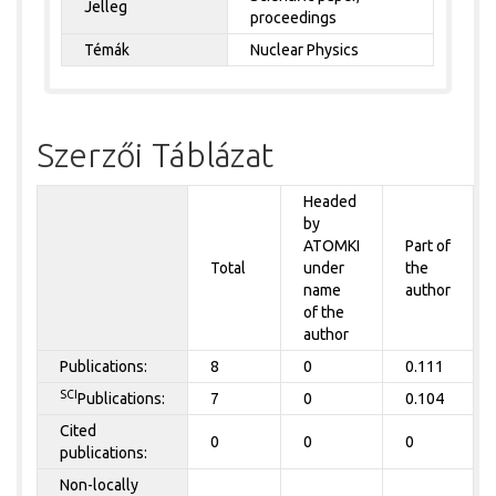
Jelleg
proceedings
Témák
Nuclear Physics
Szerzői Táblázat
Headed
by
ATOMKI
Part of
Total
under
the
name
author
of the
author
Publications:
8
0
0.111
SCI
Publications:
7
0
0.104
Cited
0
0
0
publications:
Non-locally