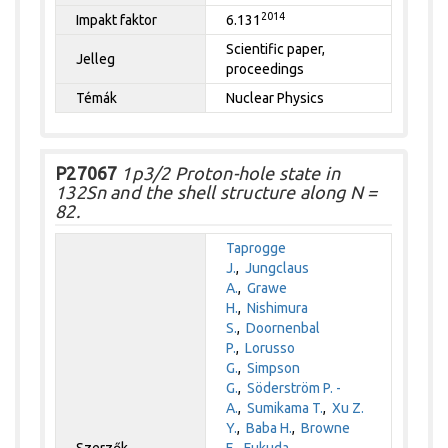
2014
Impakt faktor
6.131
Scientific paper,
Jelleg
proceedings
Témák
Nuclear Physics
P27067
1p3/2 Proton-hole state in
132Sn and the shell structure along N =
82.
Taprogge
J.
,
Jungclaus
A.
,
Grawe
H.
,
Nishimura
S.
,
Doornenbal
P.
,
Lorusso
G.
,
Simpson
G.
,
Söderström P. -
A.
,
Sumikama T.
,
Xu Z.
Y.
,
Baba H.
,
Browne
Szerzők
F.
,
Fukuda