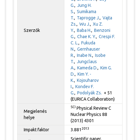
G.
,
Jung H.
S.
,
Sumikama
T.
,
Taprogge J.
,
Vajta
Zs.
,
Wu J.
,
Xu Z.
Szerzők
Y.
,
Baba H.
,
Benzoni
G.
,
Chae K. Y.
,
Crespi F.
C. L.
,
Fukuda
N.
,
Gernhauser
R.
,
Inabe N.
,
Isobe
T.
,
Jungclaus
A.
,
Kameda D.
,
Kim G.
D.
,
Kim Y. -
K.
,
Kojouharov
I.
,
Kondev F.
G.
,
Podolyák Zs.
+ 51
(EURICA Collaboration)
SCI
Physical Review C
Megjelenés
Nuclear Physics 88
helye
(2013) 4301
2013
Impakt faktor
3.881
Scientific paper,