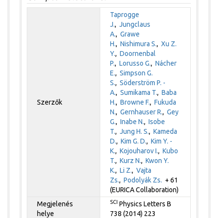
Taprogge
J.
,
Jungclaus
A.
,
Grawe
H.
,
Nishimura S.
,
Xu Z.
Y.
,
Doornenbal
P.
,
Lorusso G.
,
Nácher
E.
,
Simpson G.
S.
,
Söderström P. -
A.
,
Sumikama T.
,
Baba
Szerzők
H.
,
Browne F.
,
Fukuda
N.
,
Gernhauser R.
,
Gey
G.
,
Inabe N.
,
Isobe
T.
,
Jung H. S.
,
Kameda
D.
,
Kim G. D.
,
Kim Y. -
K.
,
Kojouharov I.
,
Kubo
T.
,
Kurz N.
,
Kwon Y.
K.
,
Li Z.
,
Vajta
Zs.
,
Podolyák Zs.
+ 61
(EURICA Collaboration)
SCI
Megjelenés
Physics Letters B
helye
738 (2014) 223