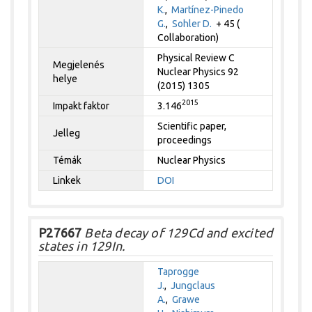
K.
,
Martínez-Pinedo
G.
,
Sohler D.
+ 45 (
Collaboration)
Physical Review C
Megjelenés
Nuclear Physics 92
helye
(2015) 1305
2015
Impakt faktor
3.146
Scientific paper,
Jelleg
proceedings
Témák
Nuclear Physics
Linkek
DOI
P27667
Beta decay of 129Cd and excited
states in 129In.
Taprogge
J.
,
Jungclaus
A.
,
Grawe