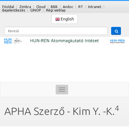
Főoldal
Zimbra
Cloud
BBB
Andoc
RT
Intranet
Bejelentkezés
GINOP
Régi weblap
English
Kereső
Toggle
navigation
4
APHA Szerző - Kim Y. -K.