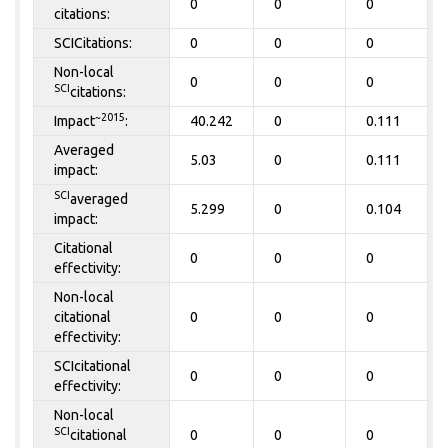
0
0
0
citations:
SCICitations:
0
0
0
Non-local
0
0
0
SCI
citations:
~2015
Impact
:
40.242
0
0.111
Averaged
5.03
0
0.111
impact:
SCI
averaged
5.299
0
0.104
impact:
Citational
0
0
0
effectivity:
Non-local
citational
0
0
0
effectivity:
SCIcitational
0
0
0
effectivity:
Non-local
SCI
citational
0
0
0