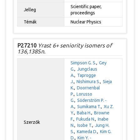
Scientific paper,
Jelleg
proceedings
Témák
Nuclear Physics
P27210
Yrast 6+ seniority isomers of
136,138Sn.
Simpson G. S.
,
Gey
G.
,
Jungclaus
A.
,
Taprogge
J.
,
Nishimura S.
,
Sieja
K.
,
Doornenbal
P.
,
Lorusso
G.
,
Söderström P. -
A.
,
Sumikama T.
,
Xu Z.
Y.
,
Baba H.
,
Browne
F.
,
Fukuda N.
,
Inabe
Szerzők
N.
,
Isobe T.
,
Jung H.
S.
,
Kameda D.
,
Kim G.
D.
,
Kim Y. -