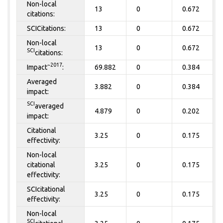
Non-local
13
0
0.672
citations:
SCICitations:
13
0
0.672
Non-local
13
0
0.672
SCI
citations:
~2017
Impact
:
69.882
0
0.384
Averaged
3.882
0
0.384
impact:
SCI
averaged
4.879
0
0.202
impact:
Citational
3.25
0
0.175
effectivity:
Non-local
citational
3.25
0
0.175
effectivity:
SCIcitational
3.25
0
0.175
effectivity:
Non-local
SCI