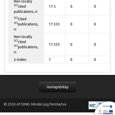
Non-locally
SCI
cited
17.5
0
0
publications, n:
SCI
Cited
SCI
publications,
17.333
0
0
n:
Non-locally
SCI
cited
17.333
0
0
SCI
publications,
n:
z-index:
1
0
0
Honlaptérkép
© 2026
ATOMKI
. Minden jog fenntartva