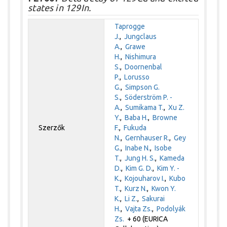
states in 129In.
Taprogge
J.
,
Jungclaus
A.
,
Grawe
H.
,
Nishimura
S.
,
Doornenbal
P.
,
Lorusso
G.
,
Simpson G.
S.
,
Söderström P. -
A.
,
Sumikama T.
,
Xu Z.
Y.
,
Baba H.
,
Browne
Szerzők
F.
,
Fukuda
N.
,
Gernhauser R.
,
Gey
G.
,
Inabe N.
,
Isobe
T.
,
Jung H. S.
,
Kameda
D.
,
Kim G. D.
,
Kim Y. -
K.
,
Kojouharov I.
,
Kubo
T.
,
Kurz N.
,
Kwon Y.
K.
,
Li Z.
,
Sakurai
H.
,
Vajta Zs.
,
Podolyák
Zs.
+ 60 (EURICA