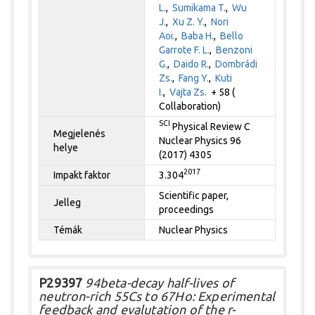
L.
,
Sumikama T.
,
Wu
J.
,
Xu Z. Y.
,
Nori
Aoi.
,
Baba H.
,
Bello
Garrote F. L.
,
Benzoni
G.
,
Daido R.
,
Dombrádi
Zs.
,
Fang Y.
,
Kuti
I.
,
Vajta Zs.
+ 58 (
Collaboration)
SCI
Physical Review C
Megjelenés
Nuclear Physics 96
helye
(2017) 4305
2017
Impakt faktor
3.304
Scientific paper,
Jelleg
proceedings
Témák
Nuclear Physics
P29397
94beta-decay half-lives of
neutron-rich 55Cs to 67Ho: Experimental
feedback and evalutation of the r-