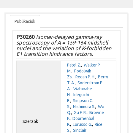
Publikációk
P30260
Isomer-delayed gamma-ray
spectroscopy of A = 159-164 midshell
nuclei and the variation of K-forbidden
E1 transition hindrance factors.
Patel Z.
,
Walker P
M.
,
Podolyák
Zs.
,
Regan P. H.
,
Berry
T. A.
,
Soderstrom P.
A.
,
Watanabe
H.
,
Ideguchi
E.
,
Simpson G.
S.
,
Nishimura S.
,
Wu
Q.
,
Xu F. R.
,
Browne
F.
,
Doornenbal
Szerzők
P.
,
Lorusso G.
,
Rice
S.
,
Sinclair