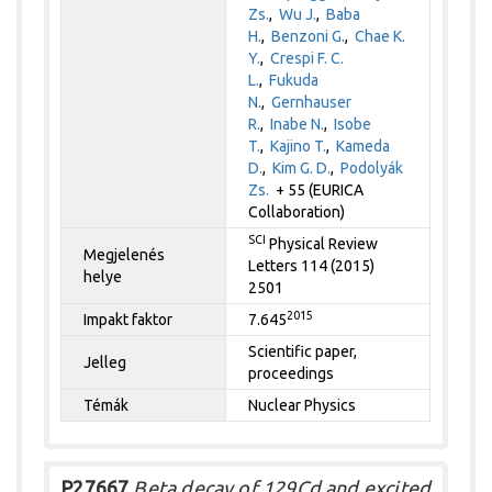
Zs.
,
Wu J.
,
Baba
H.
,
Benzoni G.
,
Chae K.
Y.
,
Crespi F. C.
L.
,
Fukuda
N.
,
Gernhauser
R.
,
Inabe N.
,
Isobe
T.
,
Kajino T.
,
Kameda
D.
,
Kim G. D.
,
Podolyák
Zs.
+ 55 (EURICA
Collaboration)
SCI
Physical Review
Megjelenés
Letters 114 (2015)
helye
2501
2015
Impakt faktor
7.645
Scientific paper,
Jelleg
proceedings
Témák
Nuclear Physics
P27667
Beta decay of 129Cd and excited