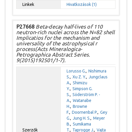
Linkek
Hivatkozások (1)
P27668
Beta-decay half-lives of 110
neutron-rich nuclei across the N=82 shell
Implicatios for the mechanism and
universality of the astrophysical r
process(Acts Mineralogica-
Petrographica Abstract Series.
9(2015)192501/1-7).
Lorusso G.
,
Nishimura
S.
,
Xu Z. Y.
,
Jungclaus
A.
,
Shimizu
Y.
,
Simpson G.
S.
,
Söderström P. -
A.
,
Watanabe
H.
,
Browne
F.
,
Doornenbal P.
,
Gey
G.
,
Jung H. S.
,
Meyer
B.
,
Sumikama
Szerzők
T.
,
Taprogge J.
,
Vajta