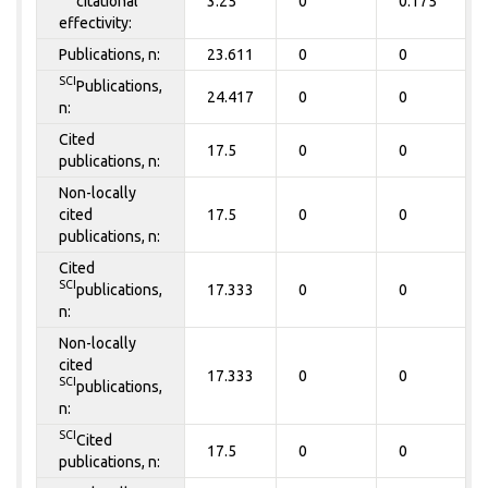
citational
3.25
0
0.175
effectivity:
Publications, n:
23.611
0
0
SCI
Publications,
24.417
0
0
n:
Cited
17.5
0
0
publications, n:
Non-locally
cited
17.5
0
0
publications, n:
Cited
SCI
publications,
17.333
0
0
n:
Non-locally
cited
17.333
0
0
SCI
publications,
n:
SCI
Cited
17.5
0
0
publications, n: