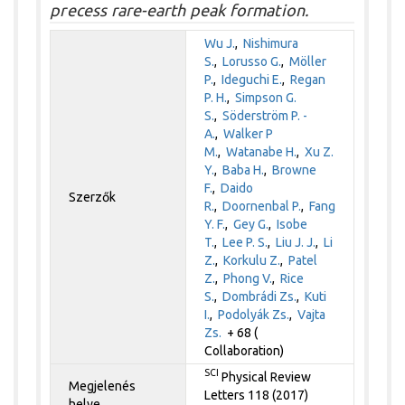
precess rare-earth peak formation.
Wu J.
,
Nishimura
S.
,
Lorusso G.
,
Möller
P.
,
Ideguchi E.
,
Regan
P. H.
,
Simpson G.
S.
,
Söderström P. -
A.
,
Walker P
M.
,
Watanabe H.
,
Xu Z.
Y.
,
Baba H.
,
Browne
F.
,
Daido
Szerzők
R.
,
Doornenbal P.
,
Fang
Y. F.
,
Gey G.
,
Isobe
T.
,
Lee P. S.
,
Liu J. J.
,
Li
Z.
,
Korkulu Z.
,
Patel
Z.
,
Phong V.
,
Rice
S.
,
Dombrádi Zs.
,
Kuti
I.
,
Podolyák Zs.
,
Vajta
Zs.
+ 68 (
Collaboration)
SCI
Physical Review
Megjelenés
Letters 118 (2017)
helye