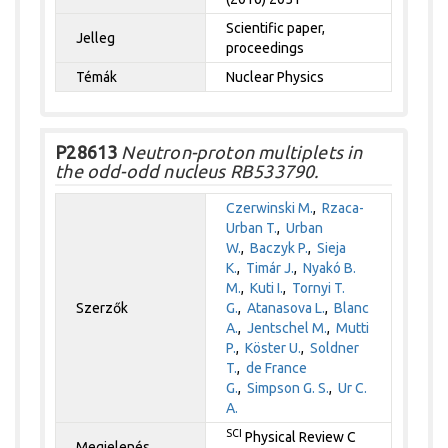
Scientific paper,
Jelleg
proceedings
Témák
Nuclear Physics
P28613
Neutron-proton multiplets in
the odd-odd nucleus RB533790.
Czerwinski M.
,
Rzaca-
Urban T.
,
Urban
W.
,
Baczyk P.
,
Sieja
K.
,
Timár J.
,
Nyakó B.
M.
,
Kuti I.
,
Tornyi T.
Szerzők
G.
,
Atanasova L.
,
Blanc
A.
,
Jentschel M.
,
Mutti
P.
,
Köster U.
,
Soldner
T.
,
de France
G.
,
Simpson G. S.
,
Ur C.
A.
SCI
Physical Review C
Megjelenés