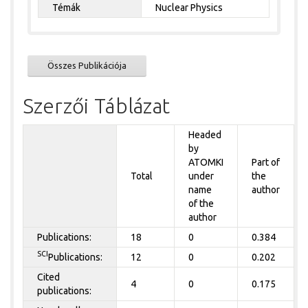
Témák
Nuclear Physics
Összes Publikációja
Szerzői Táblázat
Headed
by
ATOMKI
Part of
Total
under
the
name
author
of the
author
Publications:
18
0
0.384
SCI
Publications:
12
0
0.202
Cited
4
0
0.175
publications: