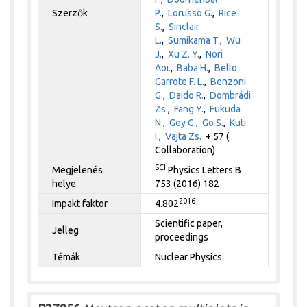
Szerzők
P.
,
Lorusso G.
,
Rice
S.
,
Sinclair
L.
,
Sumikama T.
,
Wu
J.
,
Xu Z. Y.
,
Nori
Aoi.
,
Baba H.
,
Bello
Garrote F. L.
,
Benzoni
G.
,
Daido R.
,
Dombrádi
Zs.
,
Fang Y.
,
Fukuda
N.
,
Gey G.
,
Go S.
,
Kuti
I.
,
Vajta Zs.
+ 57 (
Collaboration)
SCI
Megjelenés
Physics Letters B
helye
753 (2016) 182
2016
Impakt faktor
4.802
Scientific paper,
Jelleg
proceedings
Témák
Nuclear Physics