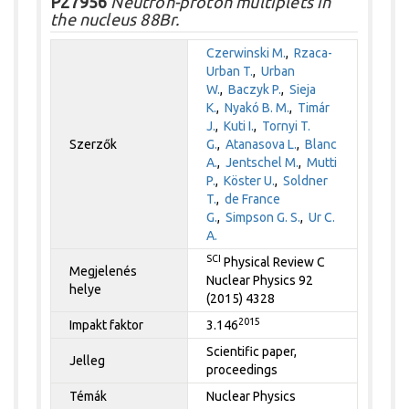
P27956
Neutron-proton multiplets in
the nucleus 88Br.
Czerwinski M.
,
Rzaca-
Urban T.
,
Urban
W.
,
Baczyk P.
,
Sieja
K.
,
Nyakó B. M.
,
Timár
J.
,
Kuti I.
,
Tornyi T.
Szerzők
G.
,
Atanasova L.
,
Blanc
A.
,
Jentschel M.
,
Mutti
P.
,
Köster U.
,
Soldner
T.
,
de France
G.
,
Simpson G. S.
,
Ur C.
A.
SCI
Physical Review C
Megjelenés
Nuclear Physics 92
helye
(2015) 4328
2015
Impakt faktor
3.146
Scientific paper,
Jelleg
proceedings
Témák
Nuclear Physics