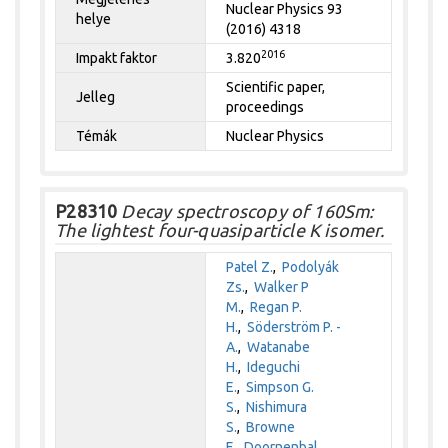
Nuclear Physics 93
helye
(2016) 4318
2016
Impakt faktor
3.820
Scientific paper,
Jelleg
proceedings
Témák
Nuclear Physics
P28310
Decay spectroscopy of 160Sm:
The lightest four-quasiparticle K isomer.
Patel Z.
,
Podolyák
Zs.
,
Walker P
M.
,
Regan P.
H.
,
Söderström P. -
A.
,
Watanabe
H.
,
Ideguchi
E.
,
Simpson G.
S.
,
Nishimura
S.
,
Browne
F.
,
Doornenbal