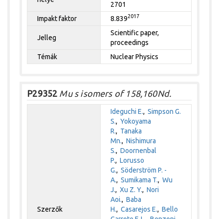
2701
2017
Impakt faktor
8.839
Scientific paper,
Jelleg
proceedings
Témák
Nuclear Physics
P29352
Mu s isomers of 158,160Nd.
Ideguchi E.
,
Simpson G.
S.
,
Yokoyama
R.
,
Tanaka
Mn.
,
Nishimura
S.
,
Doornenbal
P.
,
Lorusso
G.
,
Söderström P. -
A.
,
Sumikama T.
,
Wu
J.
,
Xu Z. Y.
,
Nori
Aoi.
,
Baba
Szerzők
H.
,
Casarejos E.
,
Bello
Garrote F. L.
,
Benzoni