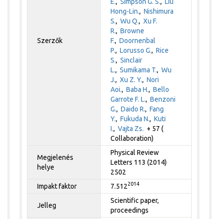
E.
,
Simpson G. S.
,
Liu
Hong-Lin.
,
Nishimura
S.
,
Wu Q.
,
Xu F.
R.
,
Browne
Szerzők
F.
,
Doornenbal
P.
,
Lorusso G.
,
Rice
S.
,
Sinclair
L.
,
Sumikama T.
,
Wu
J.
,
Xu Z. Y.
,
Nori
Aoi.
,
Baba H.
,
Bello
Garrote F. L.
,
Benzoni
G.
,
Daido R.
,
Fang
Y.
,
Fukuda N.
,
Kuti
I.
,
Vajta Zs.
+ 57 (
Collaboration)
Physical Review
Megjelenés
Letters 113 (2014)
helye
2502
2014
Impakt faktor
7.512
Scientific paper,
Jelleg
proceedings