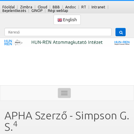
Főoldal
Zimbra
Cloud
BBB
Andoc
RT
Intranet
Bejelentkezés
GINOP
Régi weblap
English
Kereső
Toggle
navigation
APHA Szerző - Simpson G.
4
S.