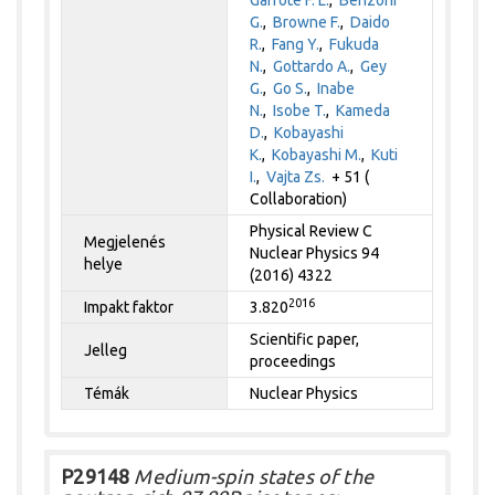
G.
,
Browne F.
,
Daido
R.
,
Fang Y.
,
Fukuda
N.
,
Gottardo A.
,
Gey
G.
,
Go S.
,
Inabe
N.
,
Isobe T.
,
Kameda
D.
,
Kobayashi
K.
,
Kobayashi M.
,
Kuti
I.
,
Vajta Zs.
+ 51 (
Collaboration)
Physical Review C
Megjelenés
Nuclear Physics 94
helye
(2016) 4322
2016
Impakt faktor
3.820
Scientific paper,
Jelleg
proceedings
Témák
Nuclear Physics
P29148
Medium-spin states of the