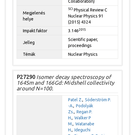
Collaboration)
SCI
Physical Review C
Megjelenés
Nuclear Physics 91
helye
(2015) 4324
2015
Impakt faktor
3.146
Scientific paper,
Jelleg
proceedings
Témák
Nuclear Physics
P27290
Isomer decay spectroscopy of
164Sm and 166Gd: Midshell collectivity
around N=100.
Patel Z.
,
Söderström P.
-A.
,
Podolyák
Zs.
,
Regan P.
H.
,
Walker P
M.
,
Watanabe
H.
,
Ideguchi