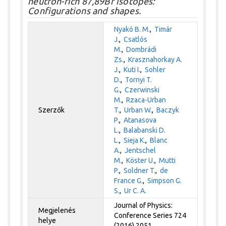
neutron-rich 87,89Br isotopes:
Configurations and shapes.
Nyakó B. M.
,
Timár
J.
,
Csatlós
M.
,
Dombrádi
Zs.
,
Krasznahorkay A.
J.
,
Kuti I.
,
Sohler
D.
,
Tornyi T.
G.
,
Czerwinski
M.
,
Rzaca-Urban
Szerzők
T.
,
Urban W.
,
Baczyk
P.
,
Atanasova
L.
,
Balabanski D.
L.
,
Sieja K.
,
Blanc
A.
,
Jentschel
M.
,
Köster U.
,
Mutti
P.
,
Soldner T.
,
de
France G.
,
Simpson G.
S.
,
Ur C. A.
Journal of Physics:
Megjelenés
Conference Series 724
helye
(2016) 2051