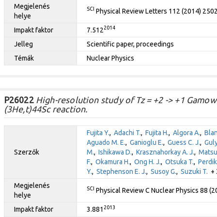
Megjelenés
SCI
Physical Review Letters 112 (2014) 250
helye
2014
Impakt faktor
7.512
Jelleg
Scientific paper, proceedings
Témák
Nuclear Physics
P26022
High-resolution study of Tz = +2 -> +1 Gamow-
(3He,t)44Sc reaction.
Fujita Y.
,
Adachi T.
,
Fujita H.
,
Algora A.
,
Blan
Aguado M. E.
,
Ganioglu E.
,
Guess C. J.
,
Guly
Szerzők
M.
,
Ishikawa D.
,
Krasznahorkay A. J.
,
Matsu
F.
,
Okamura H.
,
Ong H. J.
,
Otsuka T.
,
Perdik
Y.
,
Stephenson E. J.
,
Susoy G.
,
Suzuki T.
+ 3
Megjelenés
SCI
Physical Review C Nuclear Physics 88 (
helye
2013
Impakt faktor
3.881