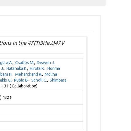
tions in the 47(Ti3He,t)47V
gora A.
,
Csatlós M.
,
Deaven J.
 J.
,
Hatanaka K.
,
Hirota K.
,
Honma
bara H.
,
Meharchand R.
,
Molina
akis G.
,
Rubio B.
,
Scholl C.
,
Shimbara
+ 31 ( Collaboration)
3) 4321