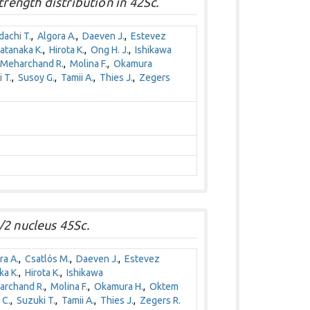
trength distribution in 42Sc.
dachi T.
,
Algora A.
,
Daeven J.
,
Estevez
atanaka K.
,
Hirota K.
,
Ong H. J.
,
Ishikawa
Meharchand R.
,
Molina F.
,
Okamura
 T.
,
Susoy G.
,
Tamii A.
,
Thies J.
,
Zegers
/2 nucleus 45Sc.
ra A.
,
Csatlós M.
,
Daeven J.
,
Estevez
ka K.
,
Hirota K.
,
Ishikawa
rchand R.
,
Molina F.
,
Okamura H.
,
Oktem
 C.
,
Suzuki T.
,
Tamii A.
,
Thies J.
,
Zegers R.