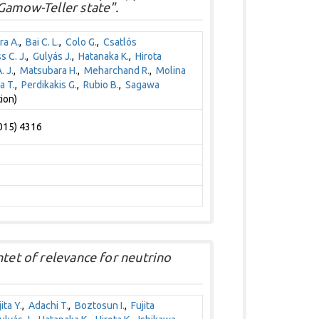
Gamow-Teller state".
ra A.
,
Bai C. L.
,
Colo G.
,
Csatlós
s C. J.
,
Gulyás J.
,
Hatanaka K.
,
Hirota
 J.
,
Matsubara H.
,
Meharchand R.
,
Molina
a T.
,
Perdikakis G.
,
Rubio B.
,
Sagawa
ion)
2015) 4316
ntet of relevance for neutrino
ita Y.
,
Adachi T.
,
Boztosun I.
,
Fujita