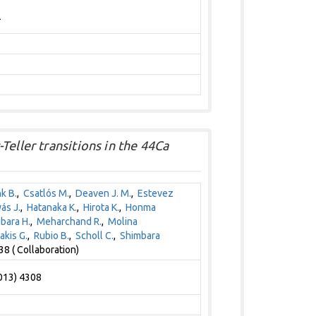
2
Teller transitions in the 44Ca
k B.
,
Csatlós M.
,
Deaven J. M.
,
Estevez
ás J.
,
Hatanaka K.
,
Hirota K.
,
Honma
bara H.
,
Meharchand R.
,
Molina
akis G.
,
Rubio B.
,
Scholl C.
,
Shimbara
8 ( Collaboration)
2013) 4308