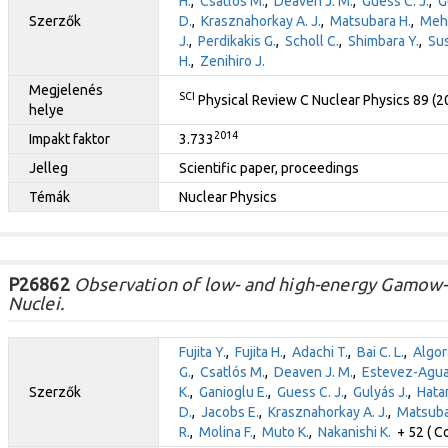
H.
,
Csatlós M.
,
Deaven J. M.
,
Guess C. J.
,
G
Szerzők
D.
,
Krasznahorkay A. J.
,
Matsubara H.
,
Meha
J.
,
Perdikakis G.
,
Scholl C.
,
Shimbara Y.
,
Sus
H.
,
Zenihiro J.
Megjelenés
SCI
Physical Review C Nuclear Physics 89 (
helye
2014
Impakt faktor
3.733
Jelleg
Scientific paper, proceedings
Témák
Nuclear Physics
P26862
Observation of low- and high-energy Gamow-T
Nuclei.
Fujita Y.
,
Fujita H.
,
Adachi T.
,
Bai C. L.
,
Algor
G.
,
Csatlós M.
,
Deaven J. M.
,
Estevez-Agua
Szerzők
K.
,
Ganioglu E.
,
Guess C. J.
,
Gulyás J.
,
Hata
D.
,
Jacobs E.
,
Krasznahorkay A. J.
,
Matsuba
R.
,
Molina F.
,
Muto K.
,
Nakanishi K.
+ 52 ( Co