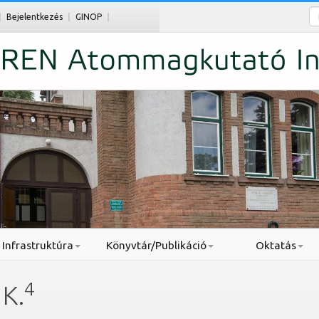
Ke
Bejelentkezés
GINOP
Infrastruktúra
Könyvtár/Publikáció
Oktatás
4
 K.