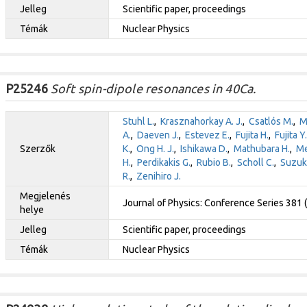
Jelleg
Scientific paper, proceedings
Témák
Nuclear Physics
P25246
Soft spin-dipole resonances in 40Ca.
Stuhl L.
,
Krasznahorkay A. J.
,
Csatlós M.
,
M
A.
,
Daeven J.
,
Estevez E.
,
Fujita H.
,
Fujita Y.
Szerzők
K.
,
Ong H. J.
,
Ishikawa D.
,
Mathubara H.
,
Me
H.
,
Perdikakis G.
,
Rubio B.
,
Scholl C.
,
Suzuki
R.
,
Zenihiro J.
Megjelenés
Journal of Physics: Conference Series 381
helye
Jelleg
Scientific paper, proceedings
Témák
Nuclear Physics