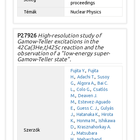
proceedings
Témák
Nuclear Physics
P27926
High-resolution study of
Gamow-Teller excitations in the
42Ca(3He,t)42Sc reaction and the
observation of a "low-energy super-
Gamow-Teller state".
Fujita Y.
,
Fujita
H.
,
Adachi T.
,
Susoy
G.
,
Algora A.
,
Bai C.
L.
,
Colo G.
,
Csatlós
M.
,
Deaven J.
M.
,
Estevez-Aguado
E.
,
Guess C. J.
,
Gulyás
J.
,
Hatanaka K.
,
Hirota
K.
,
Honma M.
,
Ishikawa
D.
,
Krasznahorkay A.
Szerzők
J.
,
Matsubara
H.
,
Meharchand