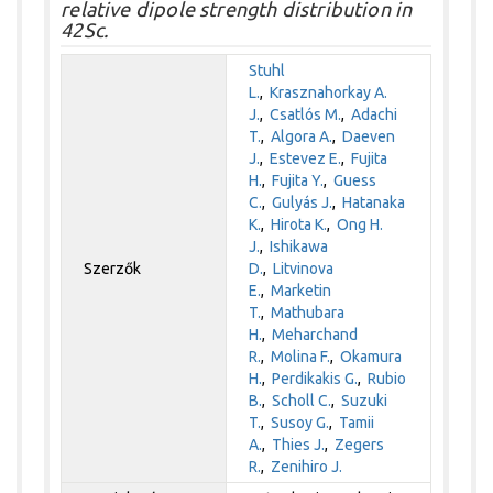
relative dipole strength distribution in
42Sc.
Stuhl
L.
,
Krasznahorkay A.
J.
,
Csatlós M.
,
Adachi
T.
,
Algora A.
,
Daeven
J.
,
Estevez E.
,
Fujita
H.
,
Fujita Y.
,
Guess
C.
,
Gulyás J.
,
Hatanaka
K.
,
Hirota K.
,
Ong H.
J.
,
Ishikawa
Szerzők
D.
,
Litvinova
E.
,
Marketin
T.
,
Mathubara
H.
,
Meharchand
R.
,
Molina F.
,
Okamura
H.
,
Perdikakis G.
,
Rubio
B.
,
Scholl C.
,
Suzuki
T.
,
Susoy G.
,
Tamii
A.
,
Thies J.
,
Zegers
R.
,
Zenihiro J.