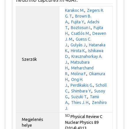
Karakoc M.
,
Zegers R.
G. T.
,
Brown B.
A.
,
Fujita Y.
,
Adachi
T.
,
Boztosun I.
,
Fujita
H.
,
Csatlós M.
,
Deaven
J. M.
,
Guess C.
J.
,
Gulyás J.
,
Hatanaka
K.
,
Hirota K.
,
Ishikawa
D.
,
Krasznahorkay A.
Szerzők
J.
,
Matsubara
H.
,
Meharchand
R.
,
Molina F.
,
Okamura
H.
,
Ong H.
J.
,
Perdikakis G.
,
Scholl
C.
,
Shimbara Y.
,
Susoy
G.
,
Suzuki T.
,
Tamii
A.
,
Thies J. H.
,
Zenihiro
J.
SCI
Physical Review C
Megjelenés
Nuclear Physics 89
helye
(2014) 4313