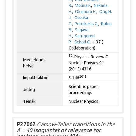
R.
,
Molina F.
,
Nakada
H.
,
Okamura H.
,
Ong H.
J.
,
Otsuka
T.
,
Perdikakis G.
,
Rubio
B.
,
Sagawa
H.
,
Sarriguren
P.
,
Scholl C.
+ 37 (
Collaboration)
SCI
Physical Review C
Megjelenés
Nuclear Physics 91
helye
(2015) 4316
2015
Impakt faktor
3.146
Scientific paper,
Jelleg
proceedings
Témák
Nuclear Physics
P27062
Gamow-Teller transitions in the
A = 40 isoquintet of relevance for
neutrino captures in 40Ar.