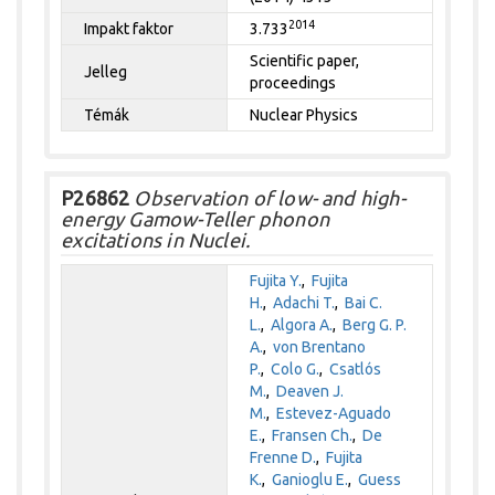
2014
Impakt faktor
3.733
Scientific paper,
Jelleg
proceedings
Témák
Nuclear Physics
P26862
Observation of low- and high-
energy Gamow-Teller phonon
excitations in Nuclei.
Fujita Y.
,
Fujita
H.
,
Adachi T.
,
Bai C.
L.
,
Algora A.
,
Berg G. P.
A.
,
von Brentano
P.
,
Colo G.
,
Csatlós
M.
,
Deaven J.
M.
,
Estevez-Aguado
E.
,
Fransen Ch.
,
De
Frenne D.
,
Fujita
K.
,
Ganioglu E.
,
Guess