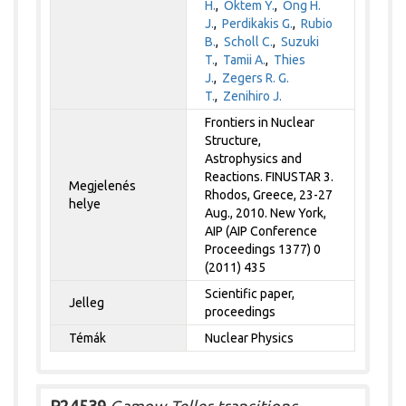
H.
,
Oktem Y.
,
Ong H.
J.
,
Perdikakis G.
,
Rubio
B.
,
Scholl C.
,
Suzuki
T.
,
Tamii A.
,
Thies
J.
,
Zegers R. G.
T.
,
Zenihiro J.
Frontiers in Nuclear
Structure,
Astrophysics and
Reactions. FINUSTAR 3.
Megjelenés
Rhodos, Greece, 23-27
helye
Aug., 2010. New York,
AIP (AIP Conference
Proceedings 1377) 0
(2011) 435
Scientific paper,
Jelleg
proceedings
Témák
Nuclear Physics