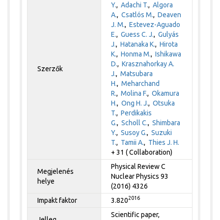
Y.
,
Adachi T.
,
Algora
A.
,
Csatlós M.
,
Deaven
J. M.
,
Estevez-Aguado
E.
,
Guess C. J.
,
Gulyás
J.
,
Hatanaka K.
,
Hirota
K.
,
Honma M.
,
Ishikawa
D.
,
Krasznahorkay A.
Szerzők
J.
,
Matsubara
H.
,
Meharchand
R.
,
Molina F.
,
Okamura
H.
,
Ong H. J.
,
Otsuka
T.
,
Perdikakis
G.
,
Scholl C.
,
Shimbara
Y.
,
Susoy G.
,
Suzuki
T.
,
Tamii A.
,
Thies J. H.
+ 31 ( Collaboration)
Physical Review C
Megjelenés
Nuclear Physics 93
helye
(2016) 4326
2016
Impakt faktor
3.820
Scientific paper,
Jelleg