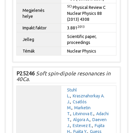
SCI
Physical Review C
Megjelenés
Nuclear Physics 88
helye
(2013) 4308
2013
Impakt faktor
3.881
Scientific paper,
Jelleg
proceedings
Témák
Nuclear Physics
P25246
Soft spin-dipole resonances in
40Ca.
Stuhl
L.
,
Krasznahorkay A.
J.
,
Csatlós
M.
,
Marketin
T.
,
Litvinova E.
,
Adachi
T.
,
Algora A.
,
Daeven
J.
,
Estevez E.
,
Fujita
H.
,
Fujita Y.
,
Guess