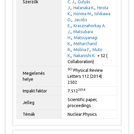
Szerzők
C. J.
,
Gulyás
J.
,
Hatanaka K.
,
Hirota
K.
,
Honma M.
,
Ishikawa
D.
,
Jacobs
E.
,
Krasznahorkay A.
J.
,
Matsubara
H.
,
Matsuyanagi
K.
,
Meharchand
R.
,
Molina F.
,
Muto
K.
,
Nakanishi K.
+ 52 (
Collaboration)
SCI
Physical Review
Megjelenés
Letters 112 (2014)
helye
2502
2014
Impakt faktor
7.512
Scientific paper,
Jelleg
proceedings
Témák
Nuclear Physics