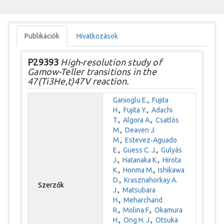
Publikációk
Hivatkozások
P29393
High-resolution study of
Gamow-Teller transitions in the
47(Ti3He,t)47V reaction.
Ganioglu E.
,
Fujita
H.
,
Fujita Y.
,
Adachi
T.
,
Algora A.
,
Csatlós
M.
,
Deaven J.
M.
,
Estevez-Aguado
E.
,
Guess C. J.
,
Gulyás
J.
,
Hatanaka K.
,
Hirota
K.
,
Honma M.
,
Ishikawa
D.
,
Krasznahorkay A.
Szerzők
J.
,
Matsubara
H.
,
Meharchand
R.
,
Molina F.
,
Okamura
H.
,
Ong H. J.
,
Otsuka