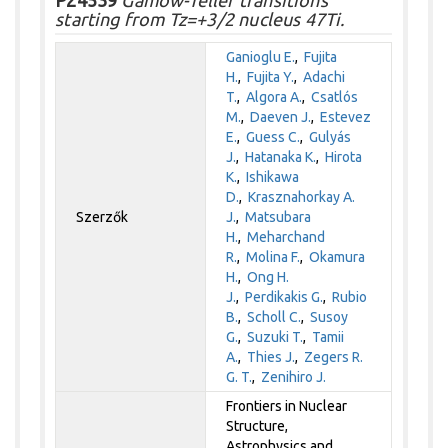
P24539
Gamow-Teller transitions
starting from Tz=+3/2 nucleus 47Ti.
Ganioglu E.
,
Fujita
H.
,
Fujita Y.
,
Adachi
T.
,
Algora A.
,
Csatlós
M.
,
Daeven J.
,
Estevez
E.
,
Guess C.
,
Gulyás
J.
,
Hatanaka K.
,
Hirota
K.
,
Ishikawa
D.
,
Krasznahorkay A.
Szerzők
J.
,
Matsubara
H.
,
Meharchand
R.
,
Molina F.
,
Okamura
H.
,
Ong H.
J.
,
Perdikakis G.
,
Rubio
B.
,
Scholl C.
,
Susoy
G.
,
Suzuki T.
,
Tamii
A.
,
Thies J.
,
Zegers R.
G. T.
,
Zenihiro J.
Frontiers in Nuclear
Structure,
Astrophysics and