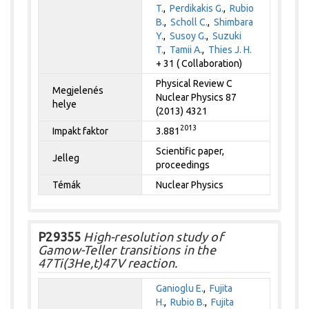
T.
,
Perdikakis G.
,
Rubio
B.
,
Scholl C.
,
Shimbara
Y.
,
Susoy G.
,
Suzuki
T.
,
Tamii A.
,
Thies J. H.
+ 31 ( Collaboration)
Physical Review C
Megjelenés
Nuclear Physics 87
helye
(2013) 4321
2013
Impakt faktor
3.881
Scientific paper,
Jelleg
proceedings
Témák
Nuclear Physics
P29355
High-resolution study of
Gamow-Teller transitions in the
47Ti(3He,t)47V reaction.
Ganioglu E.
,
Fujita
H.
,
Rubio B.
,
Fujita