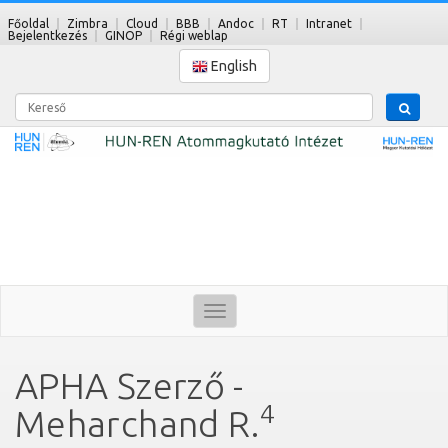
Főoldal
Zimbra
Cloud
BBB
Andoc
RT
Intranet
Bejelentkezés
GINOP
Régi weblap
English
Kereső
Toggle
navigation
APHA Szerző -
4
Meharchand R.