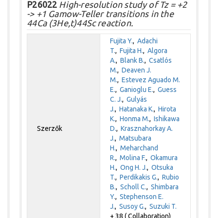
P26022
High-resolution study of Tz = +2
-> +1 Gamow-Teller transitions in the
44Ca (3He,t)44Sc reaction.
Fujita Y.
,
Adachi
T.
,
Fujita H.
,
Algora
A.
,
Blank B.
,
Csatlós
M.
,
Deaven J.
M.
,
Estevez Aguado M.
E.
,
Ganioglu E.
,
Guess
C. J.
,
Gulyás
J.
,
Hatanaka K.
,
Hirota
K.
,
Honma M.
,
Ishikawa
Szerzők
D.
,
Krasznahorkay A.
J.
,
Matsubara
H.
,
Meharchand
R.
,
Molina F.
,
Okamura
H.
,
Ong H. J.
,
Otsuka
T.
,
Perdikakis G.
,
Rubio
B.
,
Scholl C.
,
Shimbara
Y.
,
Stephenson E.
J.
,
Susoy G.
,
Suzuki T.
+ 38 ( Collaboration)