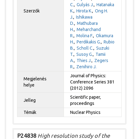
C.
,
Gulyás J.
,
Hatanaka
Szerzők
K.
,
Hirota K.
,
Ong H.
J.
,
Ishikawa
D.
,
Mathubara
H.
,
Meharchand
R.
,
Molina F.
,
Okamura
H.
,
Perdikakis G.
,
Rubio
B.
,
Scholl C.
,
Suzuki
T.
,
Susoy G.
,
Tamii
A.
,
Thies J.
,
Zegers
R.
,
Zenihiro J.
Journal of Physics:
Megjelenés
Conference Series 381
helye
(2012) 2096
Scientific paper,
Jelleg
proceedings
Témák
Nuclear Physics
P24838
High resolution study of the