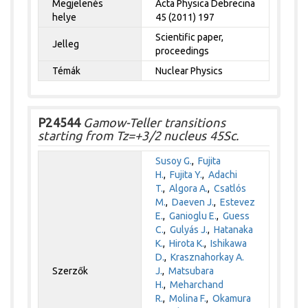
Megjelenés
Acta Physica Debrecina
helye
45 (2011) 197
Scientific paper,
Jelleg
proceedings
Témák
Nuclear Physics
P24544
Gamow-Teller transitions
starting from Tz=+3/2 nucleus 45Sc.
Susoy G.
,
Fujita
H.
,
Fujita Y.
,
Adachi
T.
,
Algora A.
,
Csatlós
M.
,
Daeven J.
,
Estevez
E.
,
Ganioglu E.
,
Guess
C.
,
Gulyás J.
,
Hatanaka
K.
,
Hirota K.
,
Ishikawa
D.
,
Krasznahorkay A.
Szerzők
J.
,
Matsubara
H.
,
Meharchand
R.
,
Molina F.
,
Okamura