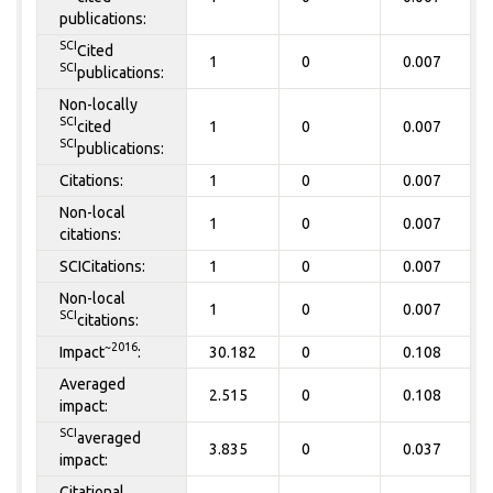
publications:
SCI
Cited
1
0
0.007
SCI
publications:
Non-locally
SCI
cited
1
0
0.007
SCI
publications:
Citations:
1
0
0.007
Non-local
1
0
0.007
citations:
SCICitations:
1
0
0.007
Non-local
1
0
0.007
SCI
citations:
~2016
Impact
:
30.182
0
0.108
Averaged
2.515
0
0.108
impact:
SCI
averaged
3.835
0
0.037
impact:
Citational