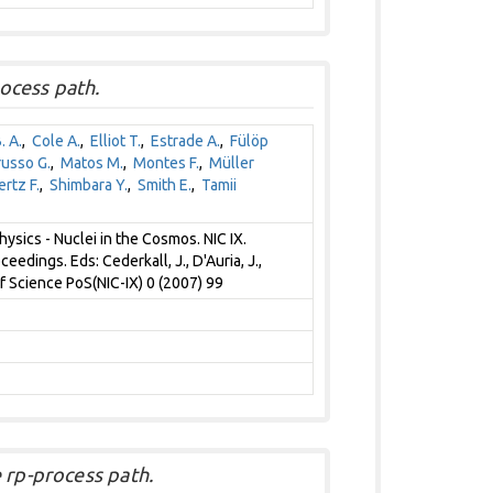
ocess path.
. A.
,
Cole A.
,
Elliot T.
,
Estrade A.
,
Fülöp
russo G.
,
Matos M.
,
Montes F.
,
Müller
rtz F.
,
Shimbara Y.
,
Smith E.
,
Tamii
sics - Nuclei in the Cosmos. NIC IX.
edings. Eds: Cederkall, J., D'Auria, J.,
of Science PoS(NIC-IX) 0 (2007) 99
 rp-process path.