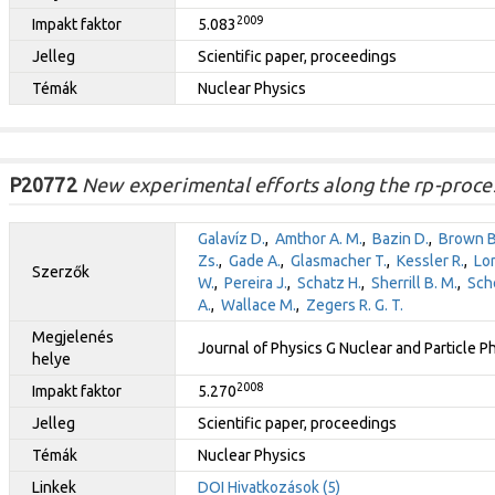
2009
Impakt faktor
5.083
Jelleg
Scientific paper, proceedings
Témák
Nuclear Physics
P20772
New experimental efforts along the rp-proces
Galavíz D.
,
Amthor A. M.
,
Bazin D.
,
Brown B
Zs.
,
Gade A.
,
Glasmacher T.
,
Kessler R.
,
Lo
Szerzők
W.
,
Pereira J.
,
Schatz H.
,
Sherrill B. M.
,
Sche
A.
,
Wallace M.
,
Zegers R. G. T.
Megjelenés
Journal of Physics G Nuclear and Particle P
helye
2008
Impakt faktor
5.270
Jelleg
Scientific paper, proceedings
Témák
Nuclear Physics
Linkek
DOI
Hivatkozások (5)