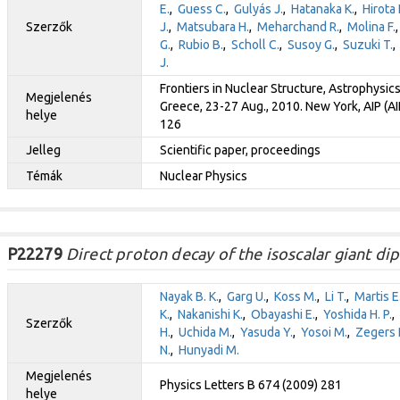
E.
,
Guess C.
,
Gulyás J.
,
Hatanaka K.
,
Hirota 
Szerzők
J.
,
Matsubara H.
,
Meharchand R.
,
Molina F.
G.
,
Rubio B.
,
Scholl C.
,
Susoy G.
,
Suzuki T.
J.
Frontiers in Nuclear Structure, Astrophysic
Megjelenés
Greece, 23-27 Aug., 2010. New York, AIP (
helye
126
Jelleg
Scientific paper, proceedings
Témák
Nuclear Physics
P22279
Direct proton decay of the isoscalar giant di
Nayak B. K.
,
Garg U.
,
Koss M.
,
Li T.
,
Martis E
K.
,
Nakanishi K.
,
Obayashi E.
,
Yoshida H. P.
,
Szerzők
H.
,
Uchida M.
,
Yasuda Y.
,
Yosoi M.
,
Zegers R
N.
,
Hunyadi M.
Megjelenés
Physics Letters B 674 (2009) 281
helye