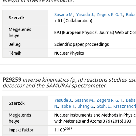
Sasano M.
,
Yasuda J.
,
Zegers R. G. T.
,
Baba 
Szerzők
+ 61 ( Collaboration)
Megjelenés
EPJ (European Physical Journal) Web of C
helye
Jelleg
Scientific paper, proceedings
Témák
Nuclear Physics
P29259
Inverse kinematics (p, n) reactions studies u
detector and the SAMURAI spectrometer.
Yasuda J.
,
Sasano M.
,
Zegers R. G. T.
,
Baba 
Szerzők
N.
,
Isobe T.
,
Jhang G.
,
Stuhl L.
,
Krasznahork
Megjelenés
Nuclear Instruments and Methods in Physic
helye
with Materials and Atoms 376 (2016) 393
2016
Impakt faktor
1.109