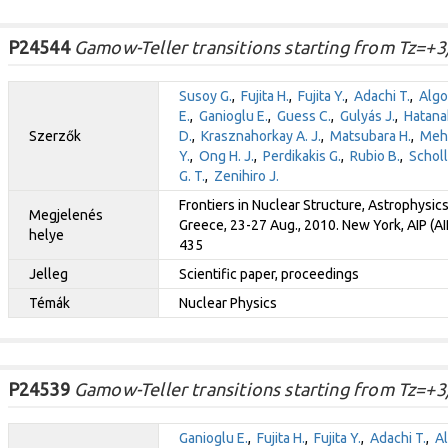
P24544
Gamow-Teller transitions starting from Tz=+3
Susoy G.
,
Fujita H.
,
Fujita Y.
,
Adachi T.
,
Algo
E.
,
Ganioglu E.
,
Guess C.
,
Gulyás J.
,
Hatana
Szerzők
D.
,
Krasznahorkay A. J.
,
Matsubara H.
,
Meha
Y.
,
Ong H. J.
,
Perdikakis G.
,
Rubio B.
,
Scholl
G. T.
,
Zenihiro J.
Frontiers in Nuclear Structure, Astrophysic
Megjelenés
Greece, 23-27 Aug., 2010. New York, AIP (
helye
435
Jelleg
Scientific paper, proceedings
Témák
Nuclear Physics
P24539
Gamow-Teller transitions starting from Tz=+3/
Ganioglu E.
,
Fujita H.
,
Fujita Y.
,
Adachi T.
,
Al