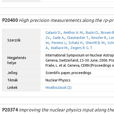
P20400
High precision measurements along the rp-pr
Galavíz D.
,
Amthor A. M.
,
Bazin D.
,
Brown B
Zs.
,
Gade A.
,
Glasmacher T.
,
Kessler R.
,
Lo
Szerzők
W.
,
Pereira J.
,
Schatz H.
,
Sherrill B. M.
,
Sche
A.
,
Wallace M.
,
Zegers R. G. T.
International Symposium on Nuclear Astrophy
Megjelenés
Geneva, Switzerland, 25-30 June, 2006. Proce
helye
Fraile, L. et al. Geneva, CERN (Proceedings 
Jelleg
Scientific paper, proceedings
Témák
Nuclear Physics
Linkek
Hivatkozások (2)
P20374
Improving the nuclear physics input along the