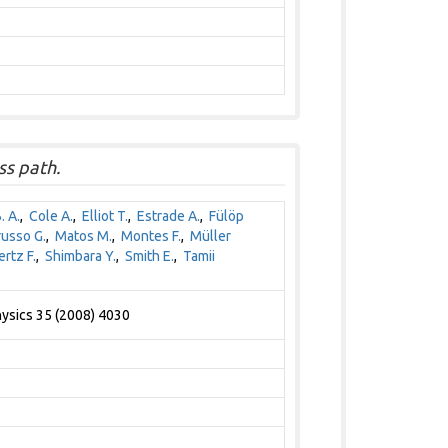
s path.
. A.
,
Cole A.
,
Elliot T.
,
Estrade A.
,
Fülöp
russo G.
,
Matos M.
,
Montes F.
,
Müller
rtz F.
,
Shimbara Y.
,
Smith E.
,
Tamii
hysics 35 (2008) 4030