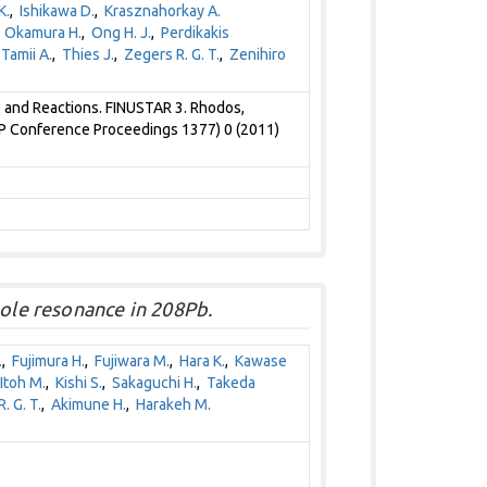
K.
,
Ishikawa D.
,
Krasznahorkay A.
,
Okamura H.
,
Ong H. J.
,
Perdikakis
,
Tamii A.
,
Thies J.
,
Zegers R. G. T.
,
Zenihiro
s and Reactions. FINUSTAR 3. Rhodos,
AIP Conference Proceedings 1377) 0 (2011)
pole resonance in 208Pb.
.
,
Fujimura H.
,
Fujiwara M.
,
Hara K.
,
Kawase
Itoh M.
,
Kishi S.
,
Sakaguchi H.
,
Takeda
. G. T.
,
Akimune H.
,
Harakeh M.