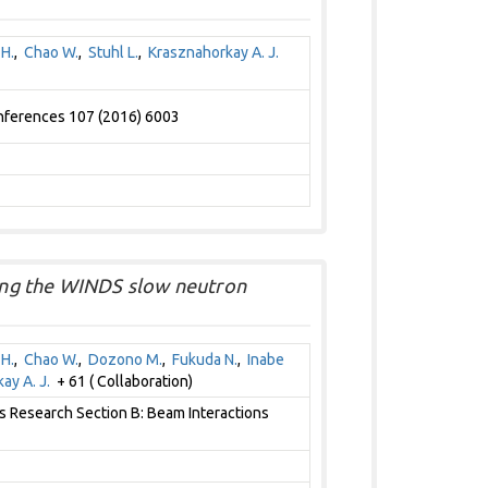
H.
,
Chao W.
,
Stuhl L.
,
Krasznahorkay A. J.
onferences 107 (2016) 6003
sing the WINDS slow neutron
H.
,
Chao W.
,
Dozono M.
,
Fukuda N.
,
Inabe
ay A. J.
+ 61 ( Collaboration)
s Research Section B: Beam Interactions