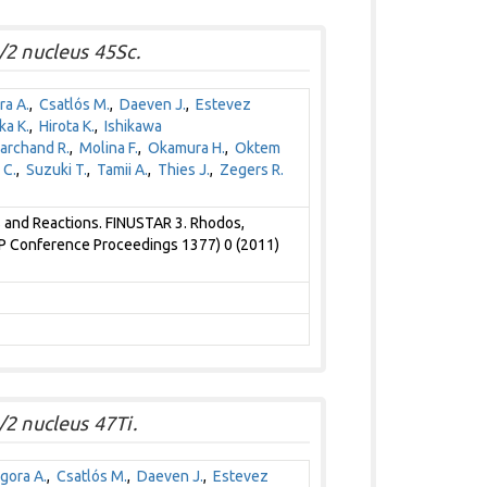
/2 nucleus 45Sc.
ra A.
,
Csatlós M.
,
Daeven J.
,
Estevez
ka K.
,
Hirota K.
,
Ishikawa
rchand R.
,
Molina F.
,
Okamura H.
,
Oktem
 C.
,
Suzuki T.
,
Tamii A.
,
Thies J.
,
Zegers R.
s and Reactions. FINUSTAR 3. Rhodos,
AIP Conference Proceedings 1377) 0 (2011)
2 nucleus 47Ti.
gora A.
,
Csatlós M.
,
Daeven J.
,
Estevez