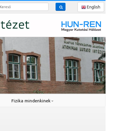
reső
English
Fizika mindenkinek