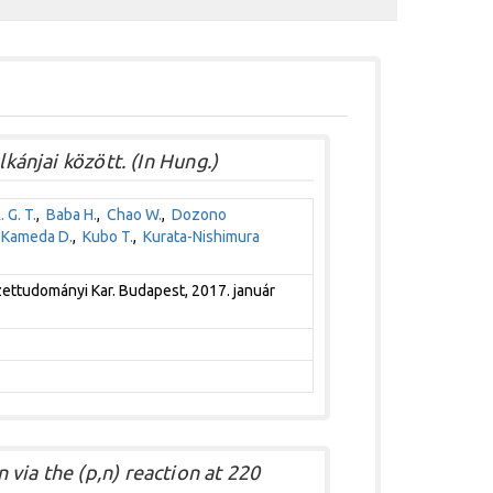
lkánjai között. (In Hung.)
 G. T.
,
Baba H.
,
Chao W.
,
Dozono
,
Kameda D.
,
Kubo T.
,
Kurata-Nishimura
tudományi Kar. Budapest, 2017. január
via the (p,n) reaction at 220