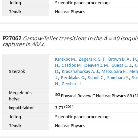
Jelleg
Scientific paper, proceedings
Témák
Nuclear Physics
P27062
Gamow-Teller transitions in the A = 40 isoqui
captures in 40Ar.
Karakoc M.
,
Zegers R. G. T.
,
Brown B. A.
,
Fuj
H.
,
Csatlós M.
,
Deaven J. M.
,
Guess C. J.
,
G
Szerzők
D.
,
Krasznahorkay A. J.
,
Matsubara H.
,
Meha
J.
,
Perdikakis G.
,
Scholl C.
,
Shimbara Y.
,
Sus
H.
,
Zenihiro J.
Megjelenés
SCI
Physical Review C Nuclear Physics 89 (
helye
2014
Impakt faktor
3.733
Jelleg
Scientific paper, proceedings
Témák
Nuclear Physics