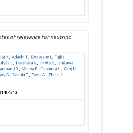
ntet of relevance for neutrino
ita Y.
,
Adachi T.
,
Boztosun I.
,
Fujita
ulyás J.
,
Hatanaka K.
,
Hirota K.
,
Ishikawa
rchand R.
,
Molina F.
,
Okamura H.
,
Ong H.
oy G.
,
Suzuki T.
,
Tamii A.
,
Thies J.
2014) 4313