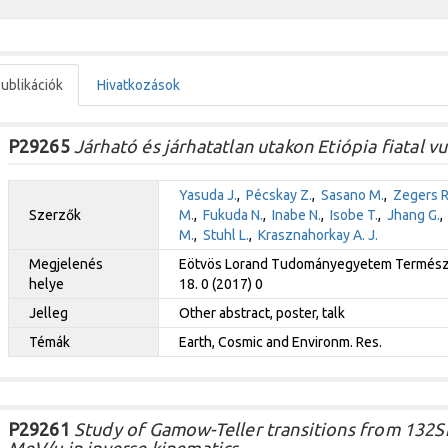
ublikációk
Hivatkozások
P29265
Járható és járhatatlan utakon Etiópia fiatal vu
Yasuda J.
,
Pécskay Z.
,
Sasano M.
,
Zegers R.
Szerzők
M.
,
Fukuda N.
,
Inabe N.
,
Isobe T.
,
Jhang G.
M.
,
Stuhl L.
,
Krasznahorkay A. J.
Megjelenés
Eötvös Lorand Tudományegyetem Természet
helye
18. 0 (2017) 0
Jelleg
Other abstract, poster, talk
Témák
Earth, Cosmic and Environm. Res.
P29261
Study of Gamow-Teller transitions from 132Sn 
MeV/u in inverse kinematics.