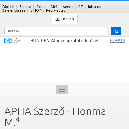
Főoldal
Zimbra
Cloud
BBB
Andoc
RT
Intranet
Bejelentkezés
GINOP
Régi weblap
English
Kereső
Toggle
navigation
APHA Szerző - Honma
4
M.