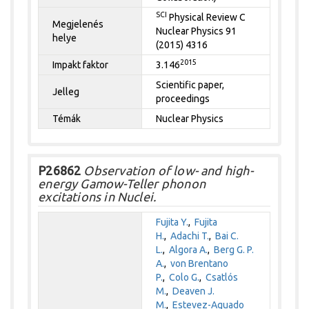
SCI
Physical Review C
Megjelenés
Nuclear Physics 91
helye
(2015) 4316
2015
Impakt faktor
3.146
Scientific paper,
Jelleg
proceedings
Témák
Nuclear Physics
P26862
Observation of low- and high-
energy Gamow-Teller phonon
excitations in Nuclei.
Fujita Y.
,
Fujita
H.
,
Adachi T.
,
Bai C.
L.
,
Algora A.
,
Berg G. P.
A.
,
von Brentano
P.
,
Colo G.
,
Csatlós
M.
,
Deaven J.
M.
,
Estevez-Aguado