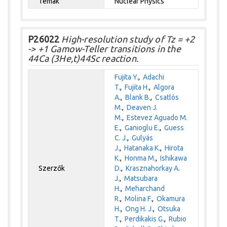
Témák
Nuclear Physics
P26022
High-resolution study of Tz = +2
-> +1 Gamow-Teller transitions in the
44Ca (3He,t)44Sc reaction.
Fujita Y.
,
Adachi
T.
,
Fujita H.
,
Algora
A.
,
Blank B.
,
Csatlós
M.
,
Deaven J.
M.
,
Estevez Aguado M.
E.
,
Ganioglu E.
,
Guess
C. J.
,
Gulyás
J.
,
Hatanaka K.
,
Hirota
K.
,
Honma M.
,
Ishikawa
Szerzők
D.
,
Krasznahorkay A.
J.
,
Matsubara
H.
,
Meharchand
R.
,
Molina F.
,
Okamura
H.
,
Ong H. J.
,
Otsuka
T.
,
Perdikakis G.
,
Rubio