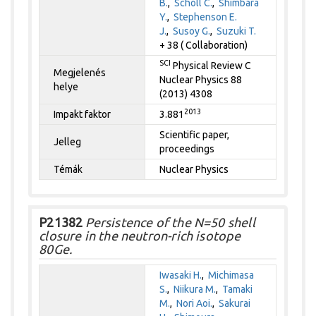
B.
,
Scholl C.
,
Shimbara
Y.
,
Stephenson E.
J.
,
Susoy G.
,
Suzuki T.
+ 38 ( Collaboration)
SCI
Physical Review C
Megjelenés
Nuclear Physics 88
helye
(2013) 4308
2013
Impakt faktor
3.881
Scientific paper,
Jelleg
proceedings
Témák
Nuclear Physics
P21382
Persistence of the N=50 shell
closure in the neutron-rich isotope
80Ge.
Iwasaki H.
,
Michimasa
S.
,
Niikura M.
,
Tamaki
M.
,
Nori Aoi.
,
Sakurai