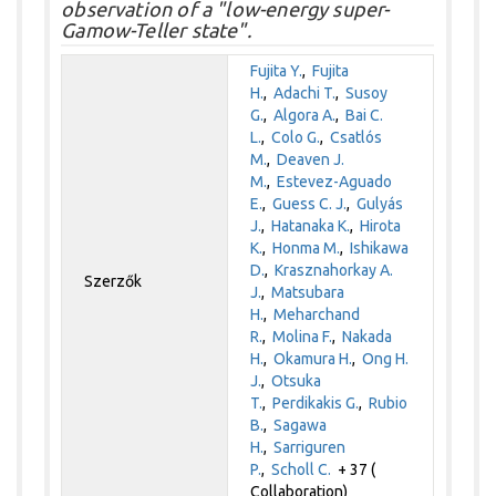
observation of a "low-energy super-
Gamow-Teller state".
Fujita Y.
,
Fujita
H.
,
Adachi T.
,
Susoy
G.
,
Algora A.
,
Bai C.
L.
,
Colo G.
,
Csatlós
M.
,
Deaven J.
M.
,
Estevez-Aguado
E.
,
Guess C. J.
,
Gulyás
J.
,
Hatanaka K.
,
Hirota
K.
,
Honma M.
,
Ishikawa
D.
,
Krasznahorkay A.
Szerzők
J.
,
Matsubara
H.
,
Meharchand
R.
,
Molina F.
,
Nakada
H.
,
Okamura H.
,
Ong H.
J.
,
Otsuka
T.
,
Perdikakis G.
,
Rubio
B.
,
Sagawa
H.
,
Sarriguren
P.
,
Scholl C.
+ 37 (
Collaboration)