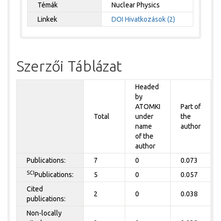
Témák
Nuclear Physics
Linkek
DOI
Hivatkozások (2)
Szerzői Táblázat
Headed
by
ATOMKI
Part of
Total
under
the
name
author
of the
author
Publications:
7
0
0.073
SCI
Publications:
5
0
0.057
Cited
2
0
0.038
publications:
Non-locally