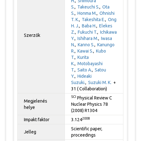
H.
,
Shimoura
S.
,
Takeuchi S.
,
Ota
S.
,
Honma M.
,
Ohnishi
T. K.
,
Takeshita E.
,
Ong
H. J.
,
Baba H.
,
Elekes
Z.
,
Fukuchi T.
,
Ichikawa
Szerzők
Y.
,
Ishihara M.
,
Iwasa
N.
,
Kanno S.
,
Kanungo
R.
,
Kawai S.
,
Kubo
T.
,
Kurita
K.
,
Motobayashi
T.
,
Saito A.
,
Satou
Y.
,
Hideaki
Suzuki.
,
Suzuki M. K.
+
31 ( Collaboration)
SCI
Physical Review C
Megjelenés
Nuclear Physics 78
helye
(2008) R1304
2008
Impakt faktor
3.124
Scientific paper,
Jelleg
proceedings