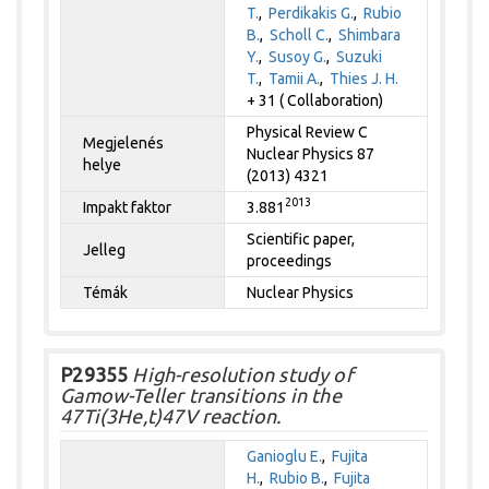
T.
,
Perdikakis G.
,
Rubio
B.
,
Scholl C.
,
Shimbara
Y.
,
Susoy G.
,
Suzuki
T.
,
Tamii A.
,
Thies J. H.
+ 31 ( Collaboration)
Physical Review C
Megjelenés
Nuclear Physics 87
helye
(2013) 4321
2013
Impakt faktor
3.881
Scientific paper,
Jelleg
proceedings
Témák
Nuclear Physics
P29355
High-resolution study of
Gamow-Teller transitions in the
47Ti(3He,t)47V reaction.
Ganioglu E.
,
Fujita
H.
,
Rubio B.
,
Fujita