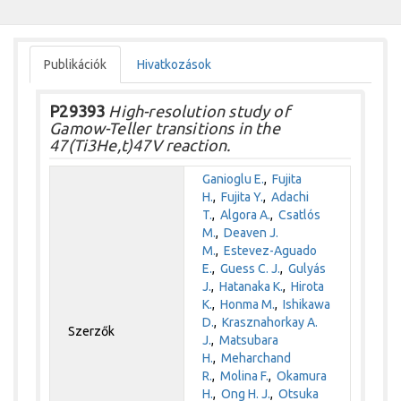
Publikációk
Hivatkozások
P29393
High-resolution study of
Gamow-Teller transitions in the
47(Ti3He,t)47V reaction.
Ganioglu E.
,
Fujita
H.
,
Fujita Y.
,
Adachi
T.
,
Algora A.
,
Csatlós
M.
,
Deaven J.
M.
,
Estevez-Aguado
E.
,
Guess C. J.
,
Gulyás
J.
,
Hatanaka K.
,
Hirota
K.
,
Honma M.
,
Ishikawa
D.
,
Krasznahorkay A.
Szerzők
J.
,
Matsubara
H.
,
Meharchand
R.
,
Molina F.
,
Okamura
H.
,
Ong H. J.
,
Otsuka