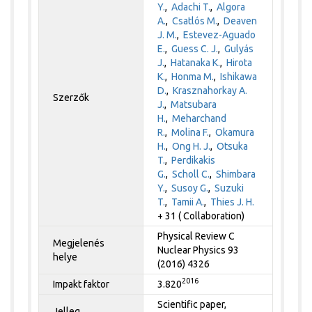
Y.
,
Adachi T.
,
Algora
A.
,
Csatlós M.
,
Deaven
J. M.
,
Estevez-Aguado
E.
,
Guess C. J.
,
Gulyás
J.
,
Hatanaka K.
,
Hirota
K.
,
Honma M.
,
Ishikawa
D.
,
Krasznahorkay A.
Szerzők
J.
,
Matsubara
H.
,
Meharchand
R.
,
Molina F.
,
Okamura
H.
,
Ong H. J.
,
Otsuka
T.
,
Perdikakis
G.
,
Scholl C.
,
Shimbara
Y.
,
Susoy G.
,
Suzuki
T.
,
Tamii A.
,
Thies J. H.
+ 31 ( Collaboration)
Physical Review C
Megjelenés
Nuclear Physics 93
helye
(2016) 4326
2016
Impakt faktor
3.820
Scientific paper,
Jelleg