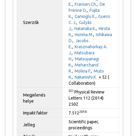
E.
,
Fransen Ch.
,
De
Frenne D.
,
Fujita
K.
,
Ganioglu E.
,
Guess
Szerzők
C. J.
,
Gulyás
J.
,
Hatanaka K.
,
Hirota
K.
,
Honma M.
,
Ishikawa
D.
,
Jacobs
E.
,
Krasznahorkay A.
J.
,
Matsubara
H.
,
Matsuyanagi
K.
,
Meharchand
R.
,
Molina F.
,
Muto
K.
,
Nakanishi K.
+ 52 (
Collaboration)
SCI
Physical Review
Megjelenés
Letters 112 (2014)
helye
2502
2014
Impakt faktor
7.512
Scientific paper,
Jelleg
proceedings