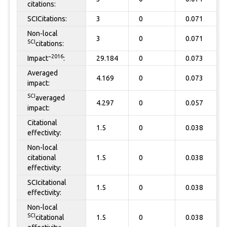
citations:
SCICitations:
3
0
0.071
Non-local
3
0
0.071
SCI
citations:
~2016
Impact
:
29.184
0
0.073
Averaged
4.169
0
0.073
impact:
SCI
averaged
4.297
0
0.057
impact:
Citational
1.5
0
0.038
effectivity:
Non-local
citational
1.5
0
0.038
effectivity:
SCIcitational
1.5
0
0.038
effectivity:
Non-local
SCI
citational
1.5
0
0.038