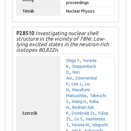
proceedings
Témák
Nuclear Physics
P28510
Investigating nuclear shell
structure in the vicinity of 78Ni: Low-
lying excited states in the neutron-rich
isotopes 80,82Zn.
Shiga Y.
,
Yoneda
K.
,
Steppenbeck
D.
,
Nori
Aoi.
,
Doornenbal
P.
,
Lee J.
,
Liu
H.
,
Masafumi
Matsushita.
,
Takeuchi
S.
,
Wang H.
,
Baba
H.
,
Bednarczyk
Szerzők
P.
,
Dombrádi Zs.
,
Fülöp
Zs.
,
Go S.
,
Hashimoto
T.
,
Honma M.
,
Ideguchi
E.
,
Ieki K.
,
Kobayashi