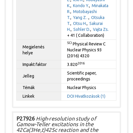
K.
,
Kondo Y.
,
Minakata
R.
,
Motobayashi
T.
,
Yang Z. .
,
Otsuka
T.
,
Otsu H.
,
Sakurai
H.
,
Sohler D.
,
Vajta Zs.
+ 41 ( Collaboration)
SCI
Physical Review C
Megjelenés
Nuclear Physics 93
helye
(2016) 4320
2016
Impakt faktor
3.820
Scientific paper,
Jelleg
proceedings
Témák
Nuclear Physics
Linkek
DOI
Hivatkozások (1)
P27926
High-resolution study of
Gamow-Teller excitations in the
42Ca(3He,t)42Sc reaction and the