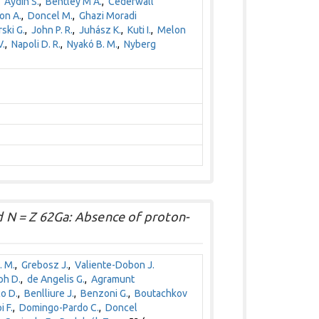
,
Aydin S.
,
Bentley M A.
,
Cederwall
jon A.
,
Doncel M.
,
Ghazi Moradi
ski G.
,
John P. R.
,
Juhász K.
,
Kuti I.
,
Melon
.
,
Napoli D. R.
,
Nyakó B. M.
,
Nyberg
 N = Z 62Ga: Absence of proton-
. M.
,
Grebosz J.
,
Valiente-Dobon J.
ph D.
,
de Angelis G.
,
Agramunt
o D.
,
Benlliure J.
,
Benzoni G.
,
Boutachkov
i F.
,
Domingo-Pardo C.
,
Doncel