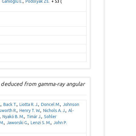
,
Ganioglu E.
,
Podolyák Zs.
+ 53 (
1
Ru deduced from gamma-ray angular
.
,
Back T.
,
Liotta R. J.
,
Doncel M.
,
Johnson
worth R.
,
Henry T. W.
,
Nichols A. J.
,
Al-
,
Nyakó B. M.
,
Timár J.
,
Sohler
M.
,
Jaworski G.
,
Lenzi S. M.
,
John P.