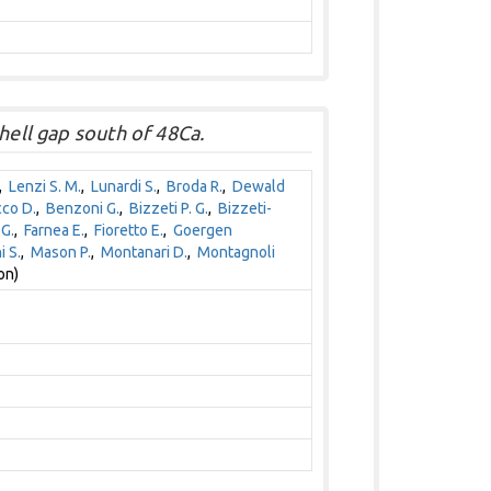
hell gap south of 48Ca.
,
Lenzi S. M.
,
Lunardi S.
,
Broda R.
,
Dewald
co D.
,
Benzoni G.
,
Bizzeti P. G.
,
Bizzeti-
 G.
,
Farnea E.
,
Fioretto E.
,
Goergen
i S.
,
Mason P.
,
Montanari D.
,
Montagnoli
on)