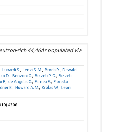
eutron-rich 44,46Ar populated via
,
Lunardi S.
,
Lenzi S. M.
,
Broda R.
,
Dewald
co D.
,
Benzoni G.
,
Bizzeti P. G.
,
Bizzeti-
i F.
,
de Angelis G.
,
Farnea E.
,
Fioretto
dner E.
,
Howard A. M.
,
Królas W.
,
Leoni
)
2010) 4308