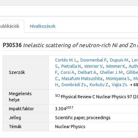
ublikációk
Hivatkozások
P30536
Inelastic scattering of neutron-rich Ni and Zn
Cortés M. L.
,
Doornenbal P.
,
Dupuis M.
,
Len
S.
,
Pietralla N.
,
Werner V.
,
Wimmer K.
,
Auth
Szerzők
F.
,
Corsi A.
,
Delbart A.
,
Gheller J. M.
,
Gillibe
C.
,
Masafumi Matsushita.
,
Momiyama S.
,
Mo
H.
,
Dombrádi Zs.
,
Korkulu Z.
,
Vajta Zs.
+ 68 
Megjelenés
SCI
Physical Review C Nuclear Physics 97 (
helye
2017
Impakt faktor
3.304
Jelleg
Scientific paper, proceedings
Témák
Nuclear Physics