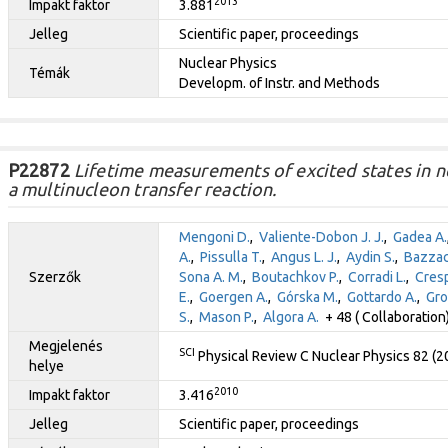
2013
Impakt faktor
3.881
Jelleg
Scientific paper, proceedings
Nuclear Physics
Témák
Developm. of Instr. and Methods
P22872
Lifetime measurements of excited states in n
a multinucleon transfer reaction.
Mengoni D.
,
Valiente-Dobon J. J.
,
Gadea A.
A.
,
Pissulla T.
,
Angus L. J.
,
Aydin S.
,
Bazzac
Szerzők
Sona A. M.
,
Boutachkov P.
,
Corradi L.
,
Cresp
E.
,
Goergen A.
,
Górska M.
,
Gottardo A.
,
Gro
S.
,
Mason P.
,
Algora A.
+ 48 ( Collaboration
Megjelenés
SCI
Physical Review C Nuclear Physics 82 (
helye
2010
Impakt faktor
3.416
Jelleg
Scientific paper, proceedings