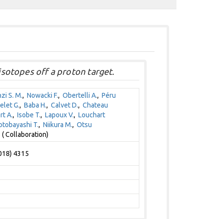
 isotopes off a proton target.
zi S. M.
,
Nowacki F.
,
Obertelli A.
,
Péru
elet G.
,
Baba H.
,
Calvet D.
,
Chateau
rt A.
,
Isobe T.
,
Lapoux V.
,
Louchart
tobayashi T.
,
Niikura M.
,
Otsu
( Collaboration)
2018) 4315