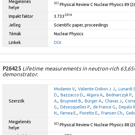
Megjelenés
SCI
Physical Review C Nuclear Physics 89 (
helye
2014
Impakt faktor
3.733
Jelleg
Scientific paper, proceedings
Témák
Nuclear Physics
Linkek
DOI
P26425
Lifetime measurements in neutron-rich 63,65
demonstrator.
Modamio V.
,
Valiente-Dobon J. J.
,
Lunardi S
D.
,
Bazzacco D.
,
Algora A.
,
Bednarczyk P.
,
Szerzők
A.
,
Bruyneel B.
,
Bürger A.
,
Chavas J.
,
Corra
G.
,
Désesquelles P.
,
de France G.
,
Depalo R
N.
,
Farnea E.
,
Fioretto E.
,
Fransen Ch.
,
Geibe
Megjelenés
SCI
Physical Review C Nuclear Physics 88 (
helye