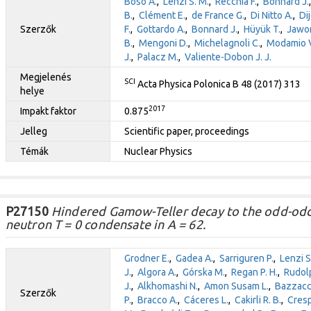
Boso A.
,
Lenzi S. M.
,
Recchia F.
,
Bonnard J.
B.
,
Clément E.
,
de France G.
,
Di Nitto A.
,
Di
Szerzők
F.
,
Gottardo A.
,
Bonnard J.
,
Hüyük T.
,
Jawor
B.
,
Mengoni D.
,
Michelagnoli C.
,
Modamio V
J.
,
Palacz M.
,
Valiente-Dobon J. J.
Megjelenés
SCI
Acta Physica Polonica B 48 (2017) 313
helye
2017
Impakt faktor
0.875
Jelleg
Scientific paper, proceedings
Témák
Nuclear Physics
P27150
Hindered Gamow-Teller decay to the odd-odd
neutron T = 0 condensate in A = 62.
Grodner E.
,
Gadea A.
,
Sarriguren P.
,
Lenzi S
J.
,
Algora A.
,
Górska M.
,
Regan P. H.
,
Rudol
J.
,
Alkhomashi N.
,
Amon Susam L.
,
Bazzacc
Szerzők
P.
,
Bracco A.
,
Cáceres L.
,
Cakirli R. B.
,
Cresp