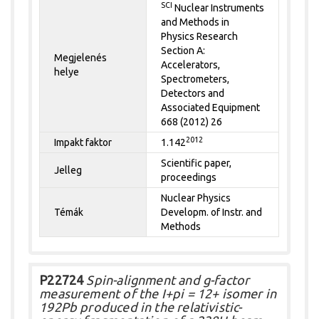
SCI
Nuclear Instruments
and Methods in
Physics Research
Section A:
Megjelenés
Accelerators,
helye
Spectrometers,
Detectors and
Associated Equipment
668 (2012) 26
2012
Impakt faktor
1.142
Scientific paper,
Jelleg
proceedings
Nuclear Physics
Témák
Developm. of Instr. and
Methods
P22724
Spin-alignment and g-factor
measurement of the I+pi = 12+ isomer in
192Pb produced in the relativistic-