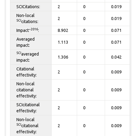
SCICitations:
2
0
0.019
Non-local
2
0
0.019
SCI
citations:
~2016
Impact
:
8.902
0
0.071
Averaged
1.113
0
0.071
impact:
SCI
averaged
1.306
0
0.042
impact:
Citational
2
0
0.009
effectivity:
Non-local
citational
2
0
0.009
effectivity:
SCIcitational
2
0
0.009
effectivity:
Non-local
SCI
citational
2
0
0.009
effectivity: