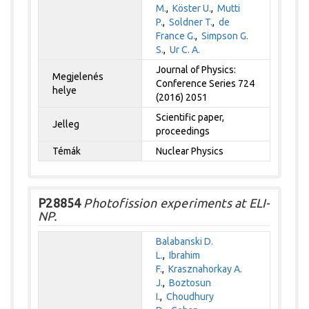
M.
,
Köster U.
,
Mutti
P.
,
Soldner T.
,
de
France G.
,
Simpson G.
S.
,
Ur C. A.
Journal of Physics:
Megjelenés
Conference Series 724
helye
(2016) 2051
Scientific paper,
Jelleg
proceedings
Témák
Nuclear Physics
P28854
Photofission experiments at ELI-
NP.
Balabanski D.
L.
,
Ibrahim
F.
,
Krasznahorkay A.
J.
,
Boztosun
I.
,
Choudhury