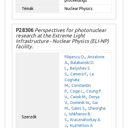
proceedings
Témák
Nuclear Physics
P28306
Perspectives for photonuclear
research at the Extreme Light
Infrastructure - Nuclear Physics (ELI-NP)
facility.
Filipescu D.
,
Anzalone
A.
,
Balabanski D.
L.
,
Belyshev S.
S.
,
Camera F.
,
La
Cognata
M.
,
Constantin
P.
,
Csige L.
,
Coung P.
V.
,
Cwiok M.
,
Derya
V.
,
Dominik W.
,
Gai
M.
,
Gales S.
,
Gheorghe
I.
,
Ishkhanov B.
Szerzők
S.
,
Krasznahorkay A.
J.
,
Kuznetsov A.