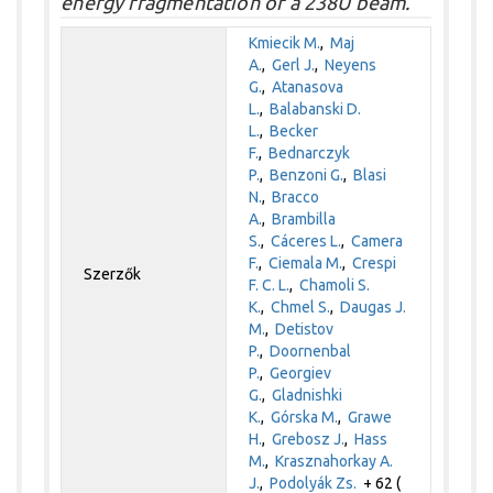
energy fragmentation of a 238U beam.
Kmiecik M.
,
Maj
A.
,
Gerl J.
,
Neyens
G.
,
Atanasova
L.
,
Balabanski D.
L.
,
Becker
F.
,
Bednarczyk
P.
,
Benzoni G.
,
Blasi
N.
,
Bracco
A.
,
Brambilla
S.
,
Cáceres L.
,
Camera
F.
,
Ciemala M.
,
Crespi
Szerzők
F. C. L.
,
Chamoli S.
K.
,
Chmel S.
,
Daugas J.
M.
,
Detistov
P.
,
Doornenbal
P.
,
Georgiev
G.
,
Gladnishki
K.
,
Górska M.
,
Grawe
H.
,
Grebosz J.
,
Hass
M.
,
Krasznahorkay A.
J.
,
Podolyák Zs.
+ 62 (