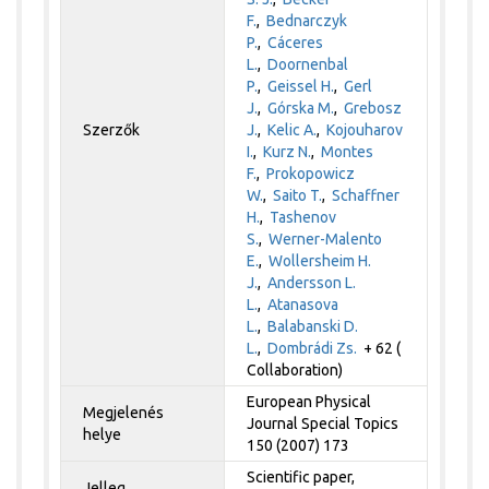
F.
,
Bednarczyk
P.
,
Cáceres
L.
,
Doornenbal
P.
,
Geissel H.
,
Gerl
J.
,
Górska M.
,
Grebosz
Szerzők
J.
,
Kelic A.
,
Kojouharov
I.
,
Kurz N.
,
Montes
F.
,
Prokopowicz
W.
,
Saito T.
,
Schaffner
H.
,
Tashenov
S.
,
Werner-Malento
E.
,
Wollersheim H.
J.
,
Andersson L.
L.
,
Atanasova
L.
,
Balabanski D.
L.
,
Dombrádi Zs.
+ 62 (
Collaboration)
European Physical
Megjelenés
Journal Special Topics
helye
150 (2007) 173
Scientific paper,
Jelleg