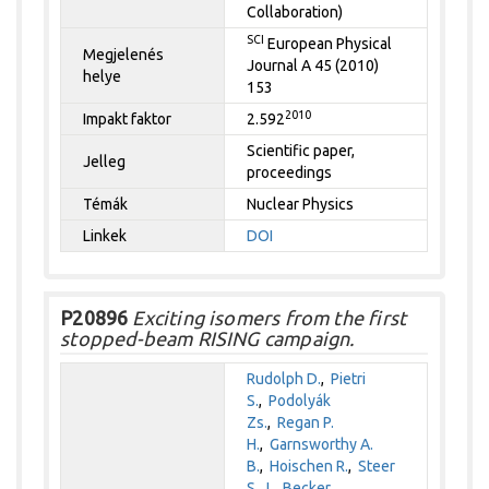
Collaboration)
SCI
European Physical
Megjelenés
Journal A 45 (2010)
helye
153
2010
Impakt faktor
2.592
Scientific paper,
Jelleg
proceedings
Témák
Nuclear Physics
Linkek
DOI
P20896
Exciting isomers from the first
stopped-beam RISING campaign.
Rudolph D.
,
Pietri
S.
,
Podolyák
Zs.
,
Regan P.
H.
,
Garnsworthy A.
B.
,
Hoischen R.
,
Steer
S. J.
,
Becker