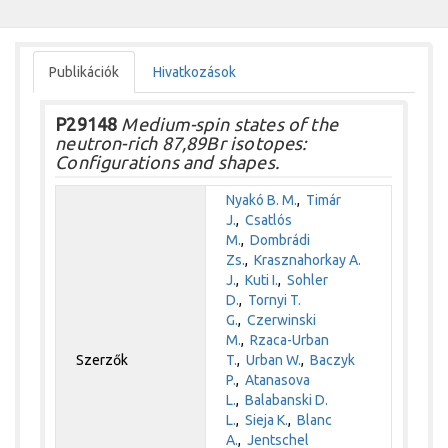
Publikációk
Hivatkozások
P29148
Medium-spin states of the
neutron-rich 87,89Br isotopes:
Configurations and shapes.
Nyakó B. M.
,
Timár
J.
,
Csatlós
M.
,
Dombrádi
Zs.
,
Krasznahorkay A.
J.
,
Kuti I.
,
Sohler
D.
,
Tornyi T.
G.
,
Czerwinski
M.
,
Rzaca-Urban
Szerzők
T.
,
Urban W.
,
Baczyk
P.
,
Atanasova
L.
,
Balabanski D.
L.
,
Sieja K.
,
Blanc
A.
,
Jentschel