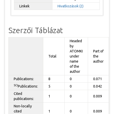
Linkek
Hivatkozások (2)
Szerzői Táblázat
Headed
by
ATOMKI
Part of
Total
under
the
name
author
of the
author
Publications:
8
0
0.071
SCI
Publications:
5
0
0.042
Cited
1
0
0.009
publications:
Non-locally
cited
1
0
0.009