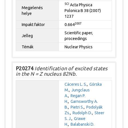
SCI
Acta Physica
Megjelenés
Polonica B 38 (2007)
helye
1237
2007
Impakt faktor
0.664
Scientific paper,
Jelleg
proceedings
Témák
Nuclear Physics
P20274
Identification of excited states
in the N = Z nucleus 82Nb.
Cáceres L. S.
,
Górska
M.
,
Jungclaus
A.
,
Regan P.
H.
,
Garnsworthy A.
B.
,
Pietri S.
,
Podolyák
Zs.
,
Rudolph D.
,
Steer
S. J.
,
Grawe
H.
,
Balabanski D.