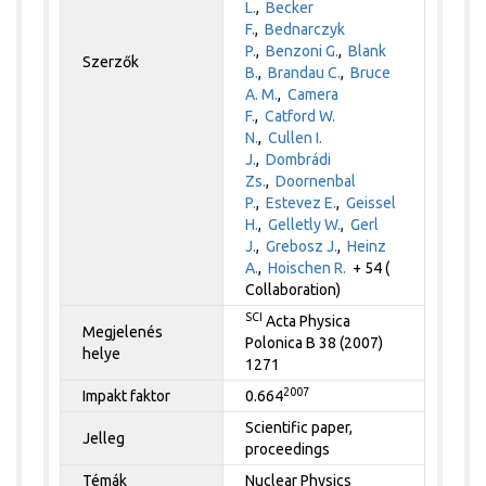
L.
,
Becker
F.
,
Bednarczyk
P.
,
Benzoni G.
,
Blank
Szerzők
B.
,
Brandau C.
,
Bruce
A. M.
,
Camera
F.
,
Catford W.
N.
,
Cullen I.
J.
,
Dombrádi
Zs.
,
Doornenbal
P.
,
Estevez E.
,
Geissel
H.
,
Gelletly W.
,
Gerl
J.
,
Grebosz J.
,
Heinz
A.
,
Hoischen R.
+ 54 (
Collaboration)
SCI
Acta Physica
Megjelenés
Polonica B 38 (2007)
helye
1271
2007
Impakt faktor
0.664
Scientific paper,
Jelleg
proceedings
Témák
Nuclear Physics