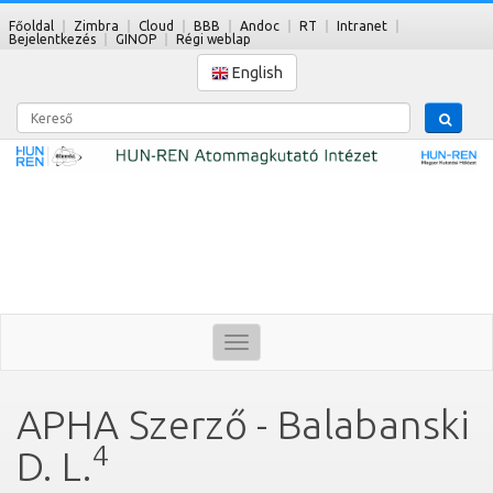
Főoldal
Zimbra
Cloud
BBB
Andoc
RT
Intranet
Bejelentkezés
GINOP
Régi weblap
English
Kereső
Toggle
navigation
APHA Szerző - Balabanski
4
D. L.