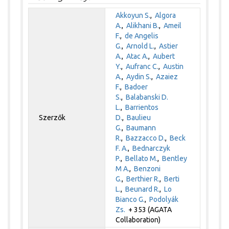
Akkoyun S.
,
Algora
A.
,
Alikhani B.
,
Ameil
F.
,
de Angelis
G.
,
Arnold L.
,
Astier
A.
,
Atac A.
,
Aubert
Y.
,
Aufranc C.
,
Austin
A.
,
Aydin S.
,
Azaiez
F.
,
Badoer
S.
,
Balabanski D.
L.
,
Barrientos
Szerzők
D.
,
Baulieu
G.
,
Baumann
R.
,
Bazzacco D.
,
Beck
F. A.
,
Bednarczyk
P.
,
Bellato M.
,
Bentley
M A.
,
Benzoni
G.
,
Berthier R.
,
Berti
L.
,
Beunard R.
,
Lo
Bianco G.
,
Podolyák
Zs.
+ 353 (AGATA
Collaboration)