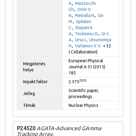
A.
,
Mazzocchi
Ch.
,
Orlin V.
N.
,
Pietralla N.
,
Sin
M.
,
Spitaleri
C.
,
Stopani K.
A.
,
Tesileanu O.
,
Ur C.
A.
,
Ursu I.
,
Utsunomiya
H.
,
Varlamov V. V.
+ 32
( Collaboration)
European Physical
Megjelenés
Journal A 51 (2015)
helye
185
2015
Impakt faktor
2.373
Scientific paper,
Jelleg
proceedings
Témák
Nuclear Physics
P24520
AGATA-Advanced GAmma
Tracking Array.