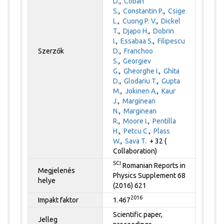
D.
,
Coban
S.
,
Constantin P.
,
Csige
L.
,
Cuong P. V.
,
Dickel
T.
,
Djapo H.
,
Dobrin
I.
,
Essabaa S.
,
Filipescu
Szerzők
D.
,
Franchoo
S.
,
Georgiev
G.
,
Gheorghe I.
,
Ghita
D.
,
Glodariu T.
,
Gupta
M.
,
Jokinen A.
,
Kaur
J.
,
Marginean
N.
,
Marginean
R.
,
Moore I.
,
Pentilla
H.
,
Petcu C.
,
Plass
W.
,
Sava T.
+ 32 (
Collaboration)
SCI
Romanian Reports in
Megjelenés
Physics Supplement 68
helye
(2016) 621
2016
Impakt faktor
1.467
Scientific paper,
Jelleg