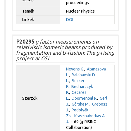
proceedings
Témák
Nuclear Physics
Linkek
DOI
P20295
g factor measurements on
relativistic isomeric beams produced by
fragmentation and U-fission: The g-rising
project at GSI.
Neyens G.
,
Atanasova
L.
,
Balabanski D.
L.
,
Becker
F.
,
Bednarczyk
P.
,
Cecares
Szerzők
L.
,
Doornenbal P.
,
Gerl
J.
,
Górska M.
,
Grebosz
J.
,
Podolyák
Zs.
,
Krasznahorkay A.
J.
+ 69 (g-RISING
Collaboration)