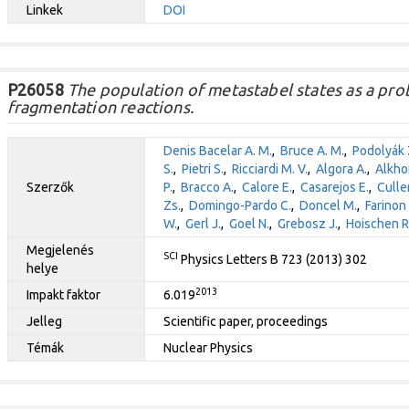
Linkek
DOI
P26058
The population of metastabel states as a prob
fragmentation reactions.
Denis Bacelar A. M.
,
Bruce A. M.
,
Podolyák 
S.
,
Pietri S.
,
Ricciardi M. V.
,
Algora A.
,
Alkho
Szerzők
P.
,
Bracco A.
,
Calore E.
,
Casarejos E.
,
Cullen
Zs.
,
Domingo-Pardo C.
,
Doncel M.
,
Farinon 
W.
,
Gerl J.
,
Goel N.
,
Grebosz J.
,
Hoischen R
Megjelenés
SCI
Physics Letters B 723 (2013) 302
helye
2013
Impakt faktor
6.019
Jelleg
Scientific paper, proceedings
Témák
Nuclear Physics