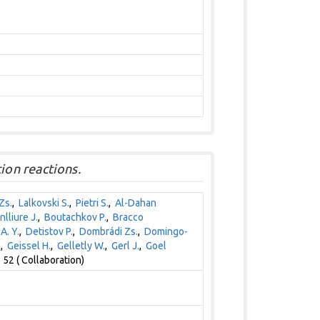
on reactions.
Zs.
,
Lalkovski S.
,
Pietri S.
,
Al-Dahan
nlliure J.
,
Boutachkov P.
,
Bracco
A. Y.
,
Detistov P.
,
Dombrádi Zs.
,
Domingo-
.
,
Geissel H.
,
Gelletly W.
,
Gerl J.
,
Goel
52 ( Collaboration)