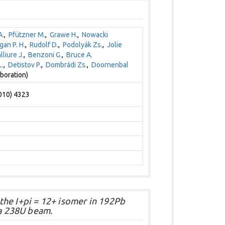
A.
,
Pfützner M.
,
Grawe H.
,
Nowacki
gan P. H.
,
Rudolf D.
,
Podolyák Zs.
,
Jolie
liure J.
,
Benzoni G.
,
Bruce A.
L.
,
Detistov P.
,
Dombrádi Zs.
,
Doornenbal
boration)
2010) 4323
he I+pi = 12+ isomer in 192Pb
 a 238U beam.