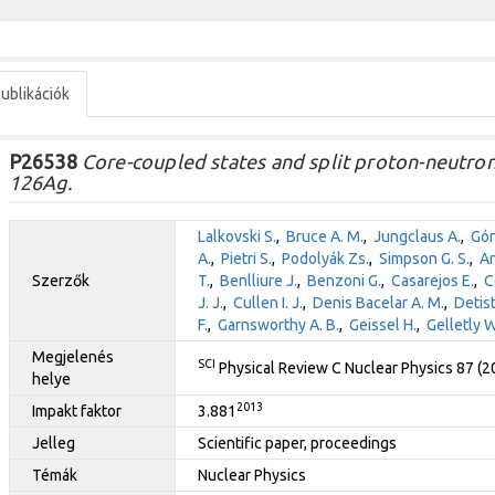
ublikációk
P26538
Core-coupled states and split proton-neutron 
126Ag.
Lalkovski S.
,
Bruce A. M.
,
Jungclaus A.
,
Gór
A.
,
Pietri S.
,
Podolyák Zs.
,
Simpson G. S.
,
An
Szerzők
T.
,
Benlliure J.
,
Benzoni G.
,
Casarejos E.
,
C
J. J.
,
Cullen I. J.
,
Denis Bacelar A. M.
,
Detist
F.
,
Garnsworthy A. B.
,
Geissel H.
,
Gelletly W
Megjelenés
SCI
Physical Review C Nuclear Physics 87 (
helye
2013
Impakt faktor
3.881
Jelleg
Scientific paper, proceedings
Témák
Nuclear Physics