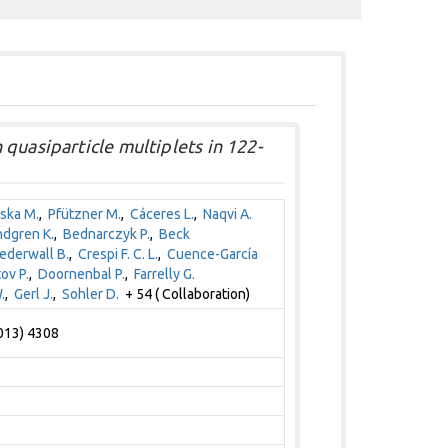
quasiparticle multiplets in 122-
ska M.
,
Pfützner M.
,
Cáceres L.
,
Naqvi A.
dgren K.
,
Bednarczyk P.
,
Beck
ederwall B.
,
Crespi F. C. L.
,
Cuence-García
ov P.
,
Doornenbal P.
,
Farrelly G.
.
,
Gerl J.
,
Sohler D.
+ 54 ( Collaboration)
2013) 4308