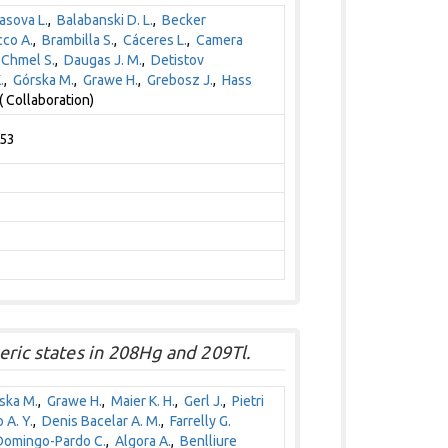
asova L.
,
Balabanski D. L.
,
Becker
cco A.
,
Brambilla S.
,
Cáceres L.
,
Camera
,
Chmel S.
,
Daugas J. M.
,
Detistov
.
,
Górska M.
,
Grawe H.
,
Grebosz J.
,
Hass
( Collaboration)
153
ric states in 208Hg and 209Tl.
ska M.
,
Grawe H.
,
Maier K. H.
,
Gerl J.
,
Pietri
 A. Y.
,
Denis Bacelar A. M.
,
Farrelly G.
Domingo-Pardo C.
,
Algora A.
,
Benlliure