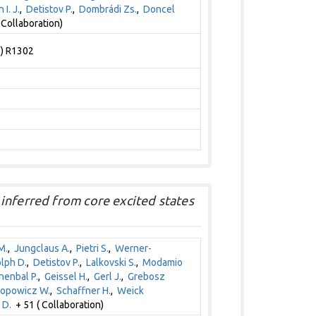
 I. J.
,
Detistov P.
,
Dombrádi Zs.
,
Doncel
 Collaboration)
9) R1302
inferred from core excited states
M.
,
Jungclaus A.
,
Pietri S.
,
Werner-
lph D.
,
Detistov P.
,
Lalkovski S.
,
Modamio
nenbal P.
,
Geissel H.
,
Gerl J.
,
Grebosz
opowicz W.
,
Schaffner H.
,
Weick
 D.
+ 51 ( Collaboration)