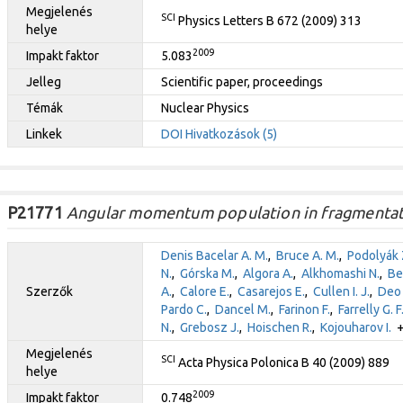
Megjelenés
SCI
Physics Letters B 672 (2009) 313
helye
2009
Impakt faktor
5.083
Jelleg
Scientific paper, proceedings
Témák
Nuclear Physics
Linkek
DOI
Hivatkozások (5)
P21771
Angular momentum population in fragmentati
Denis Bacelar A. M.
,
Bruce A. M.
,
Podolyák 
N.
,
Górska M.
,
Algora A.
,
Alkhomashi N.
,
Be
Szerzők
A.
,
Calore E.
,
Casarejos E.
,
Cullen I. J.
,
Deo 
Pardo C.
,
Dancel M.
,
Farinon F.
,
Farrelly G. F
N.
,
Grebosz J.
,
Hoischen R.
,
Kojouharov I.
+ 
Megjelenés
SCI
Acta Physica Polonica B 40 (2009) 889
helye
2009
Impakt faktor
0.748