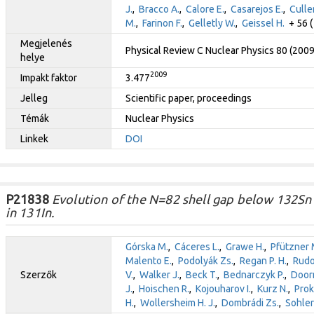
J.
,
Bracco A.
,
Calore E.
,
Casarejos E.
,
Cullen
M.
,
Farinon F.
,
Gelletly W.
,
Geissel H.
+ 56 (
Megjelenés
Physical Review C Nuclear Physics 80 (200
helye
2009
Impakt faktor
3.477
Jelleg
Scientific paper, proceedings
Témák
Nuclear Physics
Linkek
DOI
P21838
Evolution of the N=82 shell gap below 132Sn 
in 131In.
Górska M.
,
Cáceres L.
,
Grawe H.
,
Pfützner 
Malento E.
,
Podolyák Zs.
,
Regan P. H.
,
Rudo
Szerzők
V.
,
Walker J.
,
Beck T.
,
Bednarczyk P.
,
Door
J.
,
Hoischen R.
,
Kojouharov I.
,
Kurz N.
,
Prok
H.
,
Wollersheim H. J.
,
Dombrádi Zs.
,
Sohler