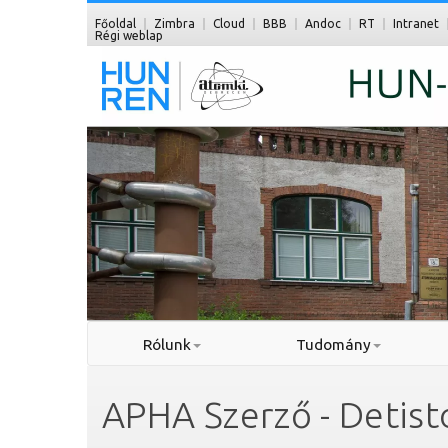
Főoldal
Zimbra
Cloud
BBB
Andoc
RT
Intranet
Régi weblap
Rólunk
Tudomány
APHA Szerző - Detisto