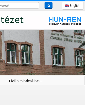
reső
English
Fizika mindenkinek