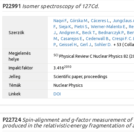
P22991
Isomer spectroscopy of 127Cd.
Naqvi F.
,
Górska M.
,
Cáceres L.
,
Jungclaus 
F.
,
Sieja K.
,
Pietri S.
,
Werner-Malento E.
,
Re
Szerzők
J.
,
Andgren K.
,
Beck T.
,
Bednarczyk P.
,
Benl
M.
,
Casarejos E.
,
Cederwall B.
,
Crespi F. C. 
P.
,
Geissel H.
,
Gerl J.
,
Sohler D.
+ 53 ( Colla
Megjelenés
SCI
Physical Review C Nuclear Physics 82 (
helye
2010
Impakt faktor
3.416
Jelleg
Scientific paper, proceedings
Témák
Nuclear Physics
Linkek
DOI
P22724
Spin-alignment and g-factor measurement of t
produced in the relativistic-energy fragmentation of