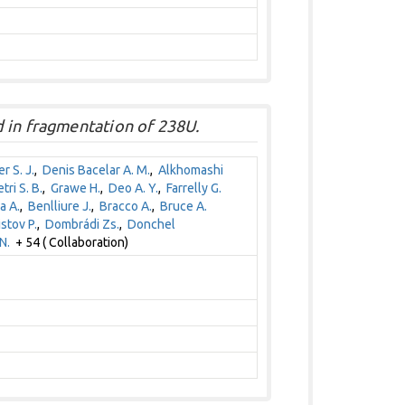
 in fragmentation of 238U.
r S. J.
,
Denis Bacelar A. M.
,
Alkhomashi
etri S. B.
,
Grawe H.
,
Deo A. Y.
,
Farrelly G.
a A.
,
Benlliure J.
,
Bracco A.
,
Bruce A.
stov P.
,
Dombrádi Zs.
,
Donchel
N.
+ 54 ( Collaboration)