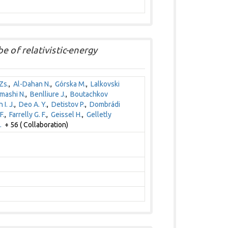
e of relativistic-energy
Zs.
,
Al-Dahan N.
,
Górska M.
,
Lalkovski
mashi N.
,
Benlliure J.
,
Boutachkov
 I. J.
,
Deo A. Y.
,
Detistov P.
,
Dombrádi
F.
,
Farrelly G. F.
,
Geissel H.
,
Gelletly
.
+ 56 ( Collaboration)