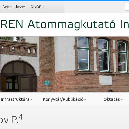
Ke
Bejelentkezés
GINOP
Infrastruktúra
Könyvtár/Publikáció
Oktatás
4
v P.