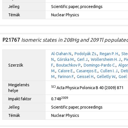
Jelleg
Scientific paper, proceedings
Témák
Nuclear Physics
P21767
Isomeric states in 208Hg and 209Tl populated
Al-Dahan N.
,
Podolyák Zs.
,
Regan P. H.
,
Stee
N.
,
Górska M.
,
Gerl J.
,
Wollersheim H. J.
,
Pi
Szerzők
F.
,
Boutachkov P.
,
Domingo-Pardo C.
,
Algor
M.
,
Calore E.
,
Casarejos E.
,
Cullen I. J.
,
Deti
M.
,
Farinon F.
,
Geissel H.
,
Gelletly W.
,
Goel 
Megjelenés
SCI
Acta Physica Polonica B 40 (2009) 871
helye
2009
Impakt faktor
0.748
Jelleg
Scientific paper, proceedings
Témák
Nuclear Physics