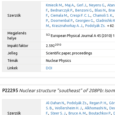
Kmiecik M.
,
Maj A.
,
Gerl J.
,
Neyens G.
,
Atan
F.
,
Bednarczyk P.
,
Benzoni G.
,
Blasi N.
,
Bra
Szerzők
F.
,
Ciemala M.
,
Crespi F. C. L.
,
Chamoli S. K.
P.
,
Doornenbal P.
,
Georgiev G.
,
Gladnishki K
M.
,
Krasznahorkay A. J.
,
Podolyák Zs.
+ 62 
Megjelenés
SCI
European Physical Journal A 45 (2010) 
helye
2010
Impakt faktor
2.592
Jelleg
Scientific paper, proceedings
Témák
Nuclear Physics
Linkek
DOI
P22295
Nuclear structure "southeast" of 208Pb: Isome
Al-Dahan N.
,
Podolyák Zs.
,
Regan P. H.
,
Gór
S. B.
,
Wollersheim H. J.
,
Alkhomashi N.
,
Deo
Szerzők
F.
,
Steer S. J.
,
Bruce A. M.
,
Boutachkov P.
,