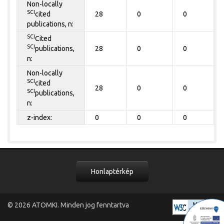
Non-locally
SCI
cited
28
0
0
publications, n:
SCI
Cited
SCI
publications,
28
0
0
n:
Non-locally
SCI
cited
28
0
0
SCI
publications,
n:
z-index:
0
0
0
Honlaptérkép
© 2026
ATOMKI
. Minden jog fenntartva