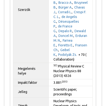
B.
,
Bracco A.
,
Bruyneel
B.
,
Bürger A.
,
Chavas
Szerzők
J.
,
Corradi L.
,
Crespi F.
C. L.
,
de Angelis
G.
,
Désesquelles
P.
,
de France
G.
,
Depalo R.
,
Dewald
A.
,
Doncel M.
,
Erduran
M. N.
,
Farnea
E.
,
Fioretto E.
,
Fransen
Ch.
,
Geibel
K.
,
Podolyák Zs.
+ 70 (
Collaboration)
SCI
Physical Review C
Megjelenés
Nuclear Physics 88
helye
(2013) 4326
2013
Impakt faktor
3.881
Scientific paper,
Jelleg
proceedings
Nuclear Physics
Témák
Developm. of Instr. and