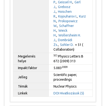
P.
,
Geissel H.
,
Gerl
J.
,
Grebosz
J.
,
Hoischen
R.
,
Kojouharov I.
,
Kurz
N.
,
Prokopowicz
W.
,
Schaffner
H.
,
Weick
H.
,
Wollersheim H.
J.
,
Dombrádi
Zs.
,
Sohler D.
+ 51 (
Collaboration)
SCI
Megjelenés
Physics Letters B
helye
672 (2009) 313
2009
Impakt faktor
5.083
Scientific paper,
Jelleg
proceedings
Témák
Nuclear Physics
Linkek
DOI
Hivatkozások (5)