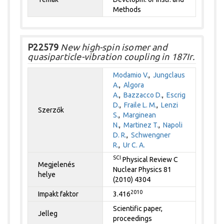
Methods
P22579
New high-spin isomer and
quasiparticle-vibration coupling in 187Ir.
Modamio V.
,
Jungclaus
A.
,
Algora
A.
,
Bazzacco D.
,
Escrig
D.
,
Fraile L. M.
,
Lenzi
Szerzők
S.
,
Marginean
N.
,
Martinez T.
,
Napoli
D. R.
,
Schwengner
R.
,
Ur C. A.
SCI
Physical Review C
Megjelenés
Nuclear Physics 81
helye
(2010) 4304
2010
Impakt faktor
3.416
Scientific paper,
Jelleg
proceedings