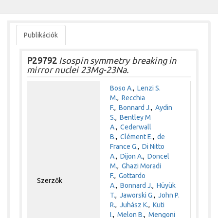
Publikációk
P29792
Isospin symmetry breaking in
mirror nuclei 23Mg-23Na.
Boso A.
,
Lenzi S.
M.
,
Recchia
F.
,
Bonnard J.
,
Aydin
S.
,
Bentley M
A.
,
Cederwall
B.
,
Clément E.
,
de
France G.
,
Di Nitto
A.
,
Dijon A.
,
Doncel
M.
,
Ghazi Moradi
F.
,
Gottardo
Szerzők
A.
,
Bonnard J.
,
Hüyük
T.
,
Jaworski G.
,
John P.
R.
,
Juhász K.
,
Kuti
I.
,
Melon B.
,
Mengoni