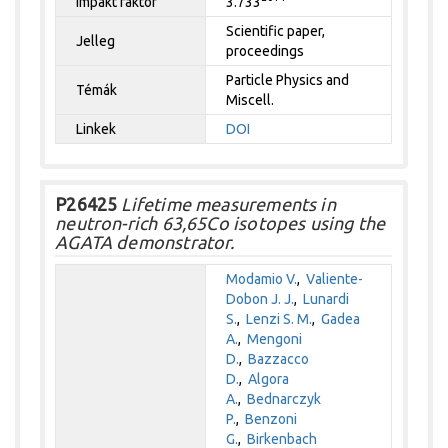
Impakt faktor
3.733
Scientific paper,
Jelleg
proceedings
Particle Physics and
Témák
Miscell.
Linkek
DOI
P26425
Lifetime measurements in
neutron-rich 63,65Co isotopes using the
AGATA demonstrator.
Modamio V.
,
Valiente-
Dobon J. J.
,
Lunardi
S.
,
Lenzi S. M.
,
Gadea
A.
,
Mengoni
D.
,
Bazzacco
D.
,
Algora
A.
,
Bednarczyk
P.
,
Benzoni
G.
,
Birkenbach