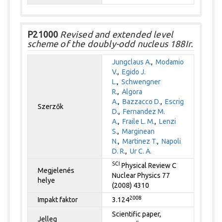
P21000
Revised and extended level
scheme of the doubly-odd nucleus 188Ir.
Jungclaus A.
,
Modamio
V.
,
Egido J.
L.
,
Schwengner
R.
,
Algora
A.
,
Bazzacco D.
,
Escrig
Szerzők
D.
,
Fernandez M.
A.
,
Fraile L. M.
,
Lenzi
S.
,
Marginean
N.
,
Martinez T.
,
Napoli
D. R.
,
Ur C. A.
SCI
Physical Review C
Megjelenés
Nuclear Physics 77
helye
(2008) 4310
2008
Impakt faktor
3.124
Scientific paper,
Jelleg