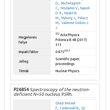
D.
,
Michelagnoli
C.
,
Modamio V.
,
Napoli
D. R.
,
Nyakó B.
M.
,
Nyberg J.
,
Palacz
M.
,
Valiente-Dobon J.
J.
SCI
Acta Physica
Megjelenés
Polonica B 48 (2017)
helye
313
2017
Impakt faktor
0.875
Scientific paper,
Jelleg
proceedings
Témák
Nuclear Physics
P26854
Spectroscopy of the neutron-
deficient N=50 nucleus 95Rh.
Ghazi Moradi
F.
,
Cederwall B.
,
Qi