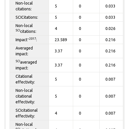
Non-local
5
0
0.033
citations:
SCICitations:
5
0
0.033
Non-local
4
0
0.026
SCI
citations:
~2017
Impact
:
23.589
0
0.216
Averaged
3.37
0
0.216
impact:
SCI
averaged
3.37
0
0.216
impact:
Citational
5
0
0.007
effectivity:
Non-local
citational
5
0
0.007
effectivity:
SCIcitational
4
0
0.007
effectivity:
Non-local
SCI