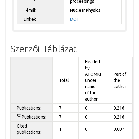
proceedings
Témák
Nuclear Physics
Linkek
DOI
Szerzői Táblázat
Headed
by
ATOMKI
Part of
Total
under
the
name
author
of the
author
Publications:
7
0
0.216
SCI
Publications:
7
0
0.216
Cited
1
0
0.007
publications: