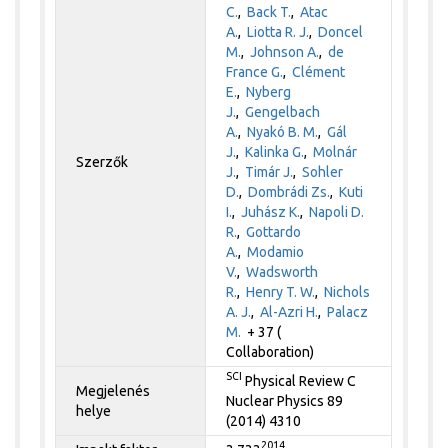
C.
,
Back T.
,
Atac
A.
,
Liotta R. J.
,
Doncel
M.
,
Johnson A.
,
de
France G.
,
Clément
E.
,
Nyberg
J.
,
Gengelbach
A.
,
Nyakó B. M.
,
Gál
J.
,
Kalinka G.
,
Molnár
Szerzők
J.
,
Timár J.
,
Sohler
D.
,
Dombrádi Zs.
,
Kuti
I.
,
Juhász K.
,
Napoli D.
R.
,
Gottardo
A.
,
Modamio
V.
,
Wadsworth
R.
,
Henry T. W.
,
Nichols
A. J.
,
Al-Azri H.
,
Palacz
M.
+ 37 (
Collaboration)
SCI
Physical Review C
Megjelenés
Nuclear Physics 89
helye
(2014) 4310
2014