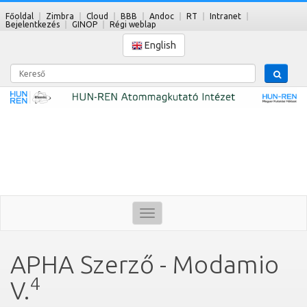
Főoldal
Zimbra
Cloud
BBB
Andoc
RT
Intranet
Bejelentkezés
GINOP
Régi weblap
English
Kereső
Toggle
navigation
APHA Szerző - Modamio
4
V.