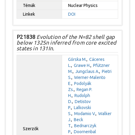
Témák
Nuclear Physics
Linkek
DOI
P21838
Evolution of the N=82 shell gap
below 132Sn inferred from core excited
states in 131In.
Górska M.
,
Cáceres
L.
,
Grawe H.
,
Pfützner
M.
,
Jungclaus A.
,
Pietri
S.
,
Werner-Malento
E.
,
Podolyák
Zs.
,
Regan P.
H.
,
Rudolph
D.
,
Detistov
P.
,
Lalkovski
S.
,
Modamio V.
,
Walker
J.
,
Beck
T.
,
Bednarczyk
Szerzők
P.
,
Doornenbal