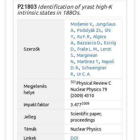
P21803
Identification of yrast high-K
intrinsic states in 188Os.
Modamio V.
,
Jungclaus
A.
,
Podolyák Zs.
,
Shi
Y.
,
Xu F. R.
,
Algora
A.
,
Bazzacco D.
,
Escrig
Szerzők
D.
,
Fraile L. M.
,
Lenzi
S.
,
Marginean
N.
,
Martinez T.
,
Napoli
D. R.
,
Schwengner
R.
,
Ur C. A.
SCI
Physical Review C
Megjelenés
Nuclear Physics 79
helye
(2009) 4310
2009
Impakt faktor
3.477
Scientific paper,
Jelleg
proceedings
Témák
Nuclear Physics
Linkek
DOI