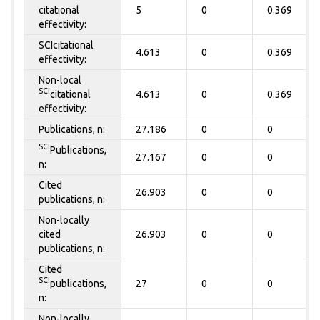
citational
5
0
0.369
effectivity:
SCIcitational
4.613
0
0.369
effectivity:
Non-local
SCI
citational
4.613
0
0.369
effectivity:
Publications, n:
27.186
0
0
SCI
Publications,
27.167
0
0
n:
Cited
26.903
0
0
publications, n:
Non-locally
cited
26.903
0
0
publications, n:
Cited
SCI
publications,
27
0
0
n:
Non-locally