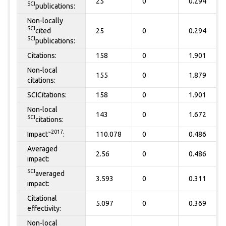
25
0
0.294
SCI
publications:
Non-locally
SCI
cited
25
0
0.294
SCI
publications:
Citations:
158
0
1.901
Non-local
155
0
1.879
citations:
SCICitations:
158
0
1.901
Non-local
143
0
1.672
SCI
citations:
~2017
Impact
:
110.078
0
0.486
Averaged
2.56
0
0.486
impact:
SCI
averaged
3.593
0
0.311
impact:
Citational
5.097
0
0.369
effectivity:
Non-local