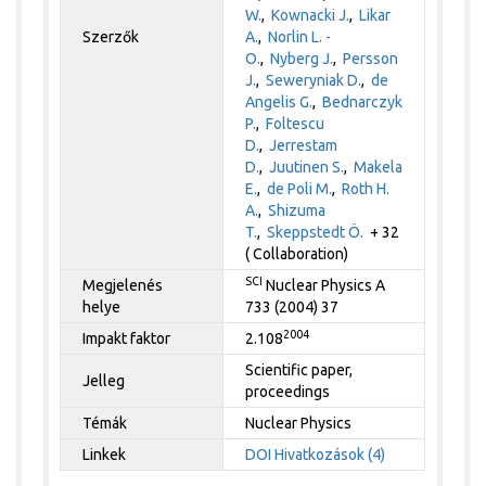
W.
,
Kownacki J.
,
Likar
Szerzők
A.
,
Norlin L. -
O.
,
Nyberg J.
,
Persson
J.
,
Seweryniak D.
,
de
Angelis G.
,
Bednarczyk
P.
,
Foltescu
D.
,
Jerrestam
D.
,
Juutinen S.
,
Makela
E.
,
de Poli M.
,
Roth H.
A.
,
Shizuma
T.
,
Skeppstedt Ö.
+ 32
( Collaboration)
SCI
Megjelenés
Nuclear Physics A
helye
733 (2004) 37
2004
Impakt faktor
2.108
Scientific paper,
Jelleg
proceedings
Témák
Nuclear Physics
Linkek
DOI
Hivatkozások (4)