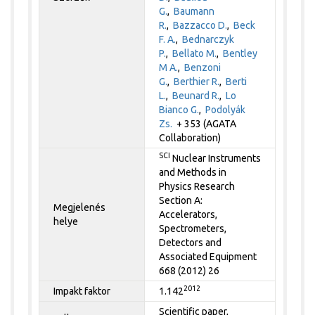
G.
,
Baumann
R.
,
Bazzacco D.
,
Beck
F. A.
,
Bednarczyk
P.
,
Bellato M.
,
Bentley
M A.
,
Benzoni
G.
,
Berthier R.
,
Berti
L.
,
Beunard R.
,
Lo
Bianco G.
,
Podolyák
Zs.
+ 353 (AGATA
Collaboration)
SCI
Nuclear Instruments
and Methods in
Physics Research
Section A:
Megjelenés
Accelerators,
helye
Spectrometers,
Detectors and
Associated Equipment
668 (2012) 26
2012
Impakt faktor
1.142
Scientific paper,