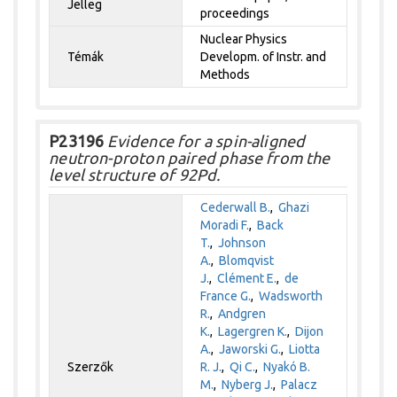
Jelleg
proceedings
Nuclear Physics
Témák
Developm. of Instr. and
Methods
P23196
Evidence for a spin-aligned
neutron-proton paired phase from the
level structure of 92Pd.
Cederwall B.
,
Ghazi
Moradi F.
,
Back
T.
,
Johnson
A.
,
Blomqvist
J.
,
Clément E.
,
de
France G.
,
Wadsworth
R.
,
Andgren
K.
,
Lagergren K.
,
Dijon
A.
,
Jaworski G.
,
Liotta
Szerzők
R. J.
,
Qi C.
,
Nyakó B.
M.
,
Nyberg J.
,
Palacz