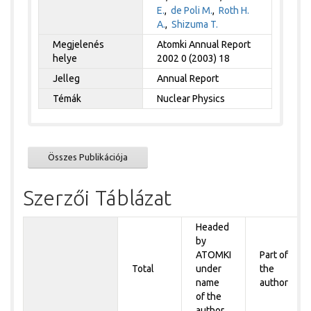
E.
,
de Poli M.
,
Roth H.
A.
,
Shizuma T.
Megjelenés
Atomki Annual Report
helye
2002 0 (2003) 18
Jelleg
Annual Report
Témák
Nuclear Physics
Összes Publikációja
Szerzői Táblázat
Headed
by
ATOMKI
Part of
Total
under
the
name
author
of the
author