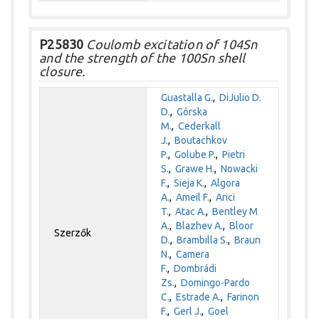
P25830
Coulomb excitation of 104Sn
and the strength of the 100Sn shell
closure.
Guastalla G.
,
DiJulio D.
D.
,
Górska
M.
,
Cederkall
J.
,
Boutachkov
P.
,
Golube P.
,
Pietri
S.
,
Grawe H.
,
Nowacki
F.
,
Sieja K.
,
Algora
A.
,
Ameil F.
,
Arici
T.
,
Atac A.
,
Bentley M
A.
,
Blazhev A.
,
Bloor
Szerzők
D.
,
Brambilla S.
,
Braun
N.
,
Camera
F.
,
Dombrádi
Zs.
,
Domingo-Pardo
C.
,
Estrade A.
,
Farinon
F.
,
Gerl J.
,
Goel