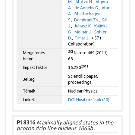
M.
,
Al-Azri H.
,
Algora
A.
,
de Angelis G.
,
Atac
A.
,
Bhattacharjee
S.
,
Dombrádi Zs.
,
Gál
J.
,
Juhász K.
,
Kalinka
G.
,
Molnár J.
,
Sohler
D.
,
Timár J.
+ 57 (
Collaboration)
SCI
Megjelenés
Nature 469 (2011)
helye
68
2011
Impakt faktor
36.280
Scientific paper,
Jelleg
proceedings
Témák
Nuclear Physics
Linkek
DOI
Hivatkozások (20)
P18316
Maximally aligned states in the
proton drip line nucleus 106Sb.