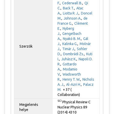
F.
,
Cederwall B.
,
Qi
C.
,
Back T.
,
Atac
A.
,
Liotta R. J.
,
Doncel
M.
,
Johnson A.
,
de
France G.
,
Clément
E.
,
Nyberg
J.
,
Gengelbach
A.
,
Nyakó B. M.
,
Gál
J.
,
Kalinka G.
,
Molnár
Szerzők
J.
,
Timár J.
,
Sohler
D.
,
Dombrádi Zs.
,
Kuti
I.
,
Juhász K.
,
Napoli D.
R.
,
Gottardo
A.
,
Modamio
V.
,
Wadsworth
R.
,
Henry T. W.
,
Nichols
A. J.
,
Al-Azri H.
,
Palacz
M.
+ 37 (
Collaboration)
SCI
Physical Review C
Megjelenés
Nuclear Physics 89
helye
(2014) 4310