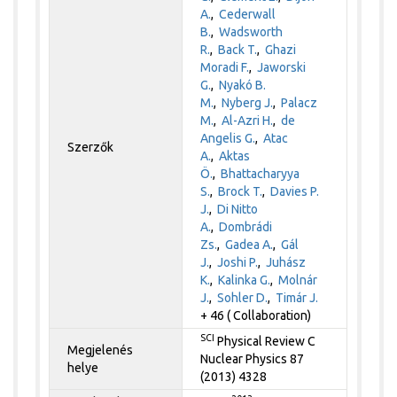
A.
,
Cederwall
B.
,
Wadsworth
R.
,
Back T.
,
Ghazi
Moradi F.
,
Jaworski
G.
,
Nyakó B.
M.
,
Nyberg J.
,
Palacz
M.
,
Al-Azri H.
,
de
Angelis G.
,
Atac
Szerzők
A.
,
Aktas
Ö.
,
Bhattacharyya
S.
,
Brock T.
,
Davies P.
J.
,
Di Nitto
A.
,
Dombrádi
Zs.
,
Gadea A.
,
Gál
J.
,
Joshi P.
,
Juhász
K.
,
Kalinka G.
,
Molnár
J.
,
Sohler D.
,
Timár J.
+ 46 ( Collaboration)
SCI
Physical Review C
Megjelenés
Nuclear Physics 87
helye
(2013) 4328