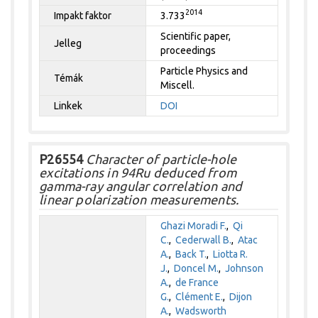
2014
Impakt faktor
3.733
Scientific paper,
Jelleg
proceedings
Particle Physics and
Témák
Miscell.
Linkek
DOI
P26554
Character of particle-hole
excitations in 94Ru deduced from
gamma-ray angular correlation and
linear polarization measurements.
Ghazi Moradi F.
,
Qi
C.
,
Cederwall B.
,
Atac
A.
,
Back T.
,
Liotta R.
J.
,
Doncel M.
,
Johnson
A.
,
de France
G.
,
Clément E.
,
Dijon
A.
,
Wadsworth