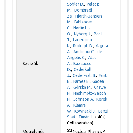
Sohler D.
,
Palacz
M.
,
Dombrádi
Zs.
,
Hjorth-Jensen
M.
,
Fahlander
C.
,
Norlin L. -
O.
,
Nyberg J.
,
Back
T.
,
Lagergren
K.
,
Rudolph D.
,
Algora
A.
,
Andreoiu C.
,
de
Angelis G.
,
Atac
Szerzők
A.
,
Bazzacco
D.
,
Cederkall
J.
,
Cederwall B.
,
Fant
B.
,
Farnea E.
,
Gadea
A.
,
Górska M.
,
Grawe
H.
,
Hashimoto-Saitoh
N.
,
Johnson A.
,
Kerek
A.
,
Klamra
W.
,
Kownacki J.
,
Lenzi
S. M.
,
Timár J.
+ 40 (
Collaboration)
SCI
Megjelenés
Nuclear Physics A