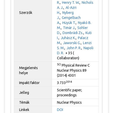
R.
,
Henry T. W.
,
Nichols
A. J.
,
Al-Azri
Szerzők
H.
,
Nyberg
J.
,
Gengelbach
A.
,
Hüyük T.
,
Nyakó B.
M.
,
Timár J.
,
Sohler
D.
,
Dombrádi Zs.
,
Kuti
I.
,
Juhász K.
,
Palacz
M.
,
Jaworski G.
,
Lenzi
S. M.
,
John P. R.
,
Napoli
D. R.
+ 35 (
Collaboration)
SCI
Physical Review C
Megjelenés
Nuclear Physics 89
helye
(2014) 4301
2014
Impakt faktor
3.733
Scientific paper,
Jelleg
proceedings
Témák
Nuclear Physics
Linkek
DOI