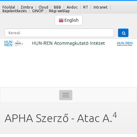
Főoldal
Zimbra
Cloud
BBB
Andoc
RT
Intranet
Bejelentkezés
GINOP
Régi weblap
English
Kereső
Toggle
navigation
4
APHA Szerző - Atac A.