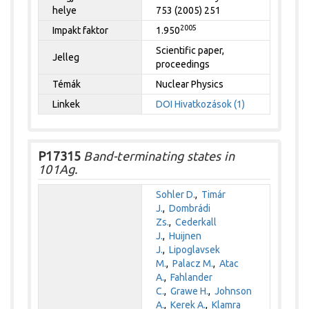
helye
753 (2005) 251
2005
Impakt faktor
1.950
Scientific paper,
Jelleg
proceedings
Témák
Nuclear Physics
Linkek
DOI
Hivatkozások (1)
P17315
Band-terminating states in
101Ag.
Sohler D.
,
Timár
J.
,
Dombrádi
Zs.
,
Cederkall
J.
,
Huijnen
J.
,
Lipoglavsek
M.
,
Palacz M.
,
Atac
A.
,
Fahlander
C.
,
Grawe H.
,
Johnson
A.
,
Kerek A.
,
Klamra