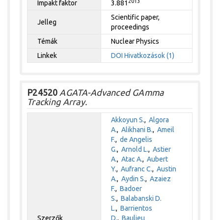
2013
Impakt faktor
3.881
Scientific paper,
Jelleg
proceedings
Témák
Nuclear Physics
Linkek
DOI
Hivatkozások (1)
P24520
AGATA-Advanced GAmma
Tracking Array.
Akkoyun S.
,
Algora
A.
,
Alikhani B.
,
Ameil
F.
,
de Angelis
G.
,
Arnold L.
,
Astier
A.
,
Atac A.
,
Aubert
Y.
,
Aufranc C.
,
Austin
A.
,
Aydin S.
,
Azaiez
F.
,
Badoer
S.
,
Balabanski D.
L.
,
Barrientos
Szerzők
D.
,
Baulieu