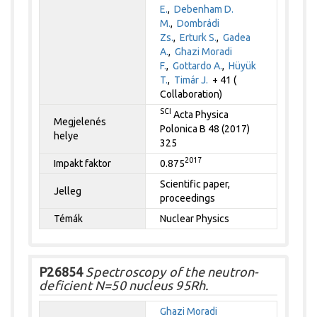
E.
,
Debenham D.
M.
,
Dombrádi
Zs.
,
Erturk S.
,
Gadea
A.
,
Ghazi Moradi
F.
,
Gottardo A.
,
Hüyük
T.
,
Timár J.
+ 41 (
Collaboration)
SCI
Acta Physica
Megjelenés
Polonica B 48 (2017)
helye
325
2017
Impakt faktor
0.875
Scientific paper,
Jelleg
proceedings
Témák
Nuclear Physics
P26854
Spectroscopy of the neutron-
deficient N=50 nucleus 95Rh.
Ghazi Moradi