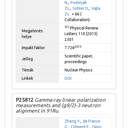
N.
,
Podolyák
Zs.
,
Sohler D.
,
Vajta
Zs.
+ 66 (
Collaboration)
SCI
Physical Review
Megjelenés
Letters 110 (2013)
helye
2501
2013
Impakt faktor
7.728
Scientific paper,
Jelleg
proceedings
Témák
Nuclear Physics
Linkek
DOI
P25812
Gamma-ray linear polarization
measurements and (g9/2)-3 neutron
alignment in 91Ru.
Zheng Y.
,
de France
G.
,
Clément E.
,
Dijon