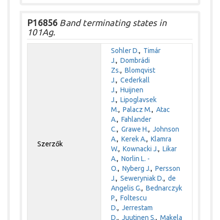
P16856
Band terminating states in
101Ag.
Sohler D.
,
Timár
J.
,
Dombrádi
Zs.
,
Blomqvist
J.
,
Cederkall
J.
,
Huijnen
J.
,
Lipoglavsek
M.
,
Palacz M.
,
Atac
A.
,
Fahlander
C.
,
Grawe H.
,
Johnson
A.
,
Kerek A.
,
Klamra
Szerzők
W.
,
Kownacki J.
,
Likar
A.
,
Norlin L. -
O.
,
Nyberg J.
,
Persson
J.
,
Seweryniak D.
,
de
Angelis G.
,
Bednarczyk
P.
,
Foltescu
D.
,
Jerrestam
D.
,
Juutinen S.
,
Makela