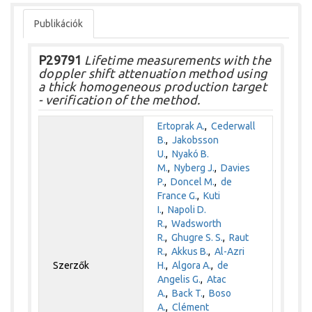
Publikációk
P29791
Lifetime measurements with the
doppler shift attenuation method using
a thick homogeneous production target
- verification of the method.
Ertoprak A.
,
Cederwall
B.
,
Jakobsson
U.
,
Nyakó B.
M.
,
Nyberg J.
,
Davies
P.
,
Doncel M.
,
de
France G.
,
Kuti
I.
,
Napoli D.
R.
,
Wadsworth
R.
,
Ghugre S. S.
,
Raut
R.
,
Akkus B.
,
Al-Azri
Szerzők
H.
,
Algora A.
,
de
Angelis G.
,
Atac
A.
,
Back T.
,
Boso
A.
,
Clément